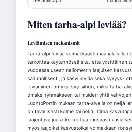
Leviämistapa
maanalaiset
Miten tarha-alpi leviää?
Leviämisen mekanismit
Tarha-alpi leviää voimakkaasti maanalaisilla rö
tarkoittaa käytännössä sitä, että yksittäinen
vuodessa usean neliömetrin laajuisen kasvust
säännöllisesti, ja kasvi leviää sekä syvyys- 
leviäminen on yksi syy siihen, miksi tarha-alve
omaksi ryhmäkseen tai muiden yhtä vahvojen
LuontoPortin mukaan tarha-alvella on neljä leh
on tavallisesti kolme tai neljä. Tämä kasvutapa
laajentuva juurakko tuottaa runsaasti uusia ver
myös laajoiksi kasvustoiksi voimakkaan rönsyi