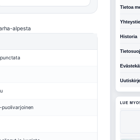
Tietoa me
Yhteysti
tarha-alpesta
Historia
Tietosuo
 punctata
Evästekä
Uutiskirj
uu
LUE MYO
-puolivarjoinen