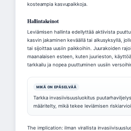
kosteampia kasvupaikkoja.
Hallintakeinot
Leviämisen hallinta edellyttää aktiivista puut
kasvin jakaminen keväällä tai alkusyksyllä, jol
tai sijoittaa uusiin paikkoihin. Juurakoiden ra
maanalaisen esteen, kuten juurieston, käyttö
tarkkailu ja nopea puuttuminen uusiin versoihi
MIKÄ ON EPÄSELVÄÄ
Tarkka invasiivisuusluokitus puutarhaviljely
määritelty, mikä tekee leviämisen riskiarvio
The implication: ilman virallista invasiivisuusl