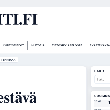
I.FI
YHTEYSTIEDOT
HISTORIA
TIETOSUOJASELOSTE
EVÄSTEKÄYT
TEKNIIKKA
HAKU
estävä
UUSIMMA
T
16:42