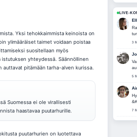
LIVE-K
El
Ra
tumista. Yksi tehokkaimmista keinoista on
tu
loin ylimääräiset taimet voidaan poistaa
3 
joittamiseksi suositellaan myös
Jo
ä istutuksen yhteydessä. Säännöllinen
Va
n auttavat pitämään tarha-alven kurissa.
au
5 
Ai
Hy
ssä Suomessa ei ole virallisesti
&#
se
innista haastavaa puutarhurille.
7 
uokitusta puutarhurien on luotettava