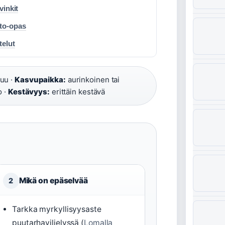
vinkit
sto-opas
telut
uu ·
Kasvupaikka:
aurinkoinen tai
o ·
Kestävyys:
erittäin kestävä
Mikä on epäselvää
2
Tarkka myrkyllisyysaste
puutarhaviljelyssä (
Lomalla