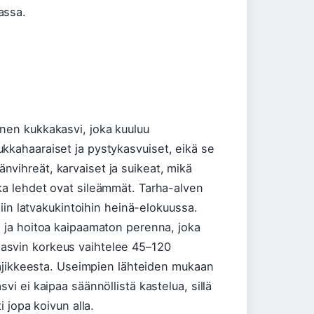
assa.
nen kukkakasvi, joka kuuluu
kkahaaraiset ja pystykasvuiset, eikä se
vihreät, karvaiset ja suikeat, mikä
ka lehdet ovat sileämmät. Tarha-alven
isiin latvakukintoihin heinä-elokuussa.
ä ja hoitoa kaipaamaton perenna, joka
asvin korkeus vaihtelee 45–120
 lajikkeesta. Useimpien lähteiden mukaan
vi ei kaipaa säännöllistä kastelua, sillä
i jopa koivun alla.