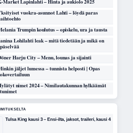
-Market Lapinlahti – Hinta ja aukiolo 2025
ksityiset vuokra-asunnot Lahti – löydä paras
vaihtoehto
elania Trumpin koulutus – opiskelu, ura ja tausta
anina Lohilahti leak – mitä tiedetään ja mikä on
epäselvää
öner Harju City – Menu, lounas ja sijainti
inkin jäljet lumessa – tunnista helposti | Opas
kokovertailuun
Hylätyt nimet 2024 – Nimilautakunnan hylkäämät
etunimet
OIMITUKSELTA
Tulsa King kausi 3 – Ensi-ilta, jaksot, traileri, kausi 4