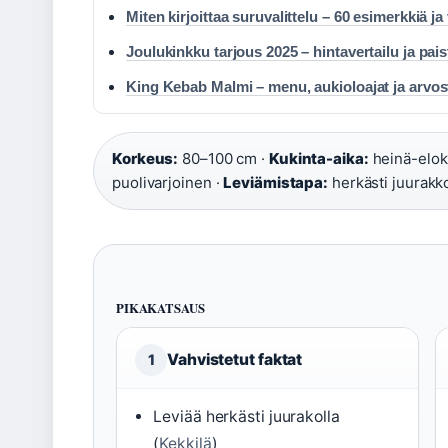
Miten kirjoittaa suruvalittelu – 60 esimerkkiä ja 
Joulukinkku tarjous 2025 – hintavertailu ja pai
King Kebab Malmi – menu, aukioloajat ja arvos
Korkeus:
80–100 cm ·
Kukinta-aika:
heinä-elok
puolivarjoinen ·
Leviämistapa:
herkästi juurakk
PIKAKATSAUS
Vahvistetut faktat
1
Leviää herkästi juurakolla
(
Kekkilä
)