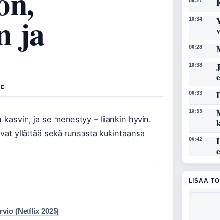
on,
K
06:27
n ja
Y
18:34
M
06:28
J
18:38
NE
D
06:33
M
18:33
 kasvin, ja se menestyy – liiankin hyvin.
ivat yllättää sekä runsasta kukintaansa
06:42
LISAA T
vio (Netflix 2025)