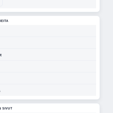
HEITA
t
a
N SIVUT