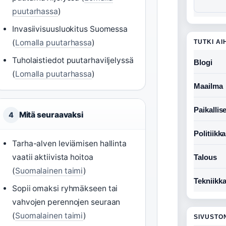
puutarhassa
)
Invasiivisuusluokitus Suomessa
(
Lomalla puutarhassa
)
TUTKI AI
Tuholaistiedot puutarhaviljelyssä
Blogi
(
Lomalla puutarhassa
)
Maailma
Paikallise
Mitä seuraavaksi
4
Politiikka
Tarha-alven leviämisen hallinta
vaatii aktiivista hoitoa
Talous
(
Suomalainen taimi
)
Tekniikk
Sopii omaksi ryhmäkseen tai
vahvojen perennojen seuraan
(
Suomalainen taimi
)
SIVUSTO