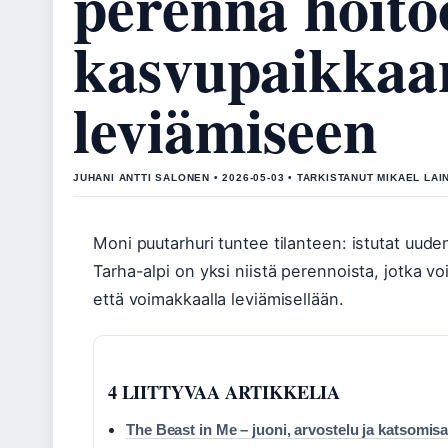
perenna hoito
kasvupaikkaa
leviämiseen
JUHANI ANTTI SALONEN • 2026-05-03 • TARKISTANUT MIKAEL LAI
Moni puutarhuri tuntee tilanteen: istutat uuden
Tarha-alpi on yksi niistä perennoista, jotka vo
että voimakkaalla leviämisellään.
4 LIITTYVAA ARTIKKELIA
The Beast in Me – juoni, arvostelu ja katsomisar