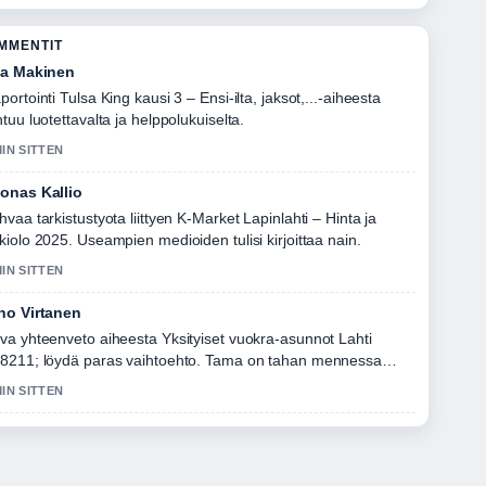
OMMENTIT
la Makinen
portointi Tulsa King kausi 3 – Ensi-ilta, jaksot,...-aiheesta
ntuu luotettavalta ja helppolukuiselta.
MIN SITTEN
onas Kallio
hvaa tarkistustyota liittyen K-Market Lapinlahti – Hinta ja
kiolo 2025. Useampien medioiden tulisi kirjoittaa nain.
MIN SITTEN
no Virtanen
va yhteenveto aiheesta Yksityiset vuokra-asunnot Lahti
8211; löydä paras vaihtoehto. Tama on tahan mennessa
lkein kooste tanaan.
MIN SITTEN