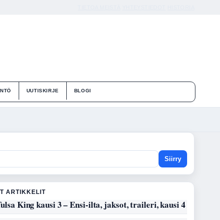
TIETOA MEISTÄ
YHTEYSTIEDOT
HISTORIA
ÄNTÖ
UUTISKIRJE
BLOGI
Siirry
T ARTIKKELIT
ulsa King kausi 3 – Ensi-ilta, jaksot, traileri, kausi 4