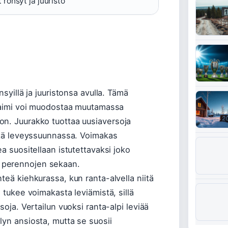
 rönsyt ja juuristo
nsyillä ja juuristonsa avulla. Tämä
 taimi voi muodostaa muutamassa
on. Juurakko tuottaa uusiaversoja
että leveyssuunnassa. Voimakas
a suositellaan istutettavaksi joko
 perennojen sekaan.
teä kiehkurassa, kun ranta-alvella niitä
 tukee voimakasta leviämistä, sillä
soja. Vertailun vuoksi ranta-alpi leviää
lyn ansiosta, mutta se suosii