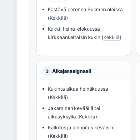
Kestävä perenna Suomen oloissa
(
Kekkilä
)
Kukkii heinä-elokuussa
kirkkaankeltaisin kukin (
Kekkilä
)
Aikajanasignaali
3
Kukinta alkaa heinäkuussa
(Kekkilä)
Jakaminen keväällä tai
alkusyksyllä (Kekkilä)
Kalkitus ja lannoitus keväisin
(Kekkilä)