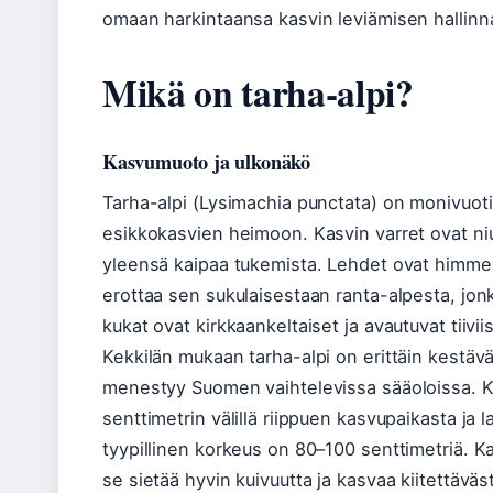
omaan harkintaansa kasvin leviämisen hallinn
Mikä on tarha-alpi?
Kasvumuoto ja ulkonäkö
Tarha-alpi (Lysimachia punctata) on monivuoti
esikkokasvien heimoon. Kasvin varret ovat niu
yleensä kaipaa tukemista. Lehdet ovat himmeän
erottaa sen sukulaisestaan ranta-alpesta, jon
kukat ovat kirkkaankeltaiset ja avautuvat tiivi
Kekkilän mukaan tarha-alpi on erittäin kestäv
menestyy Suomen vaihtelevissa sääoloissa. K
senttimetrin välillä riippuen kasvupaikasta ja
tyypillinen korkeus on 80–100 senttimetriä. Kas
se sietää hyvin kuivuutta ja kasvaa kiitettäväst