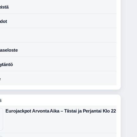
istä
edot
jaseloste
ytäntö
e
S
Eurojackpot Arvonta Aika – Tiistai ja Perjantai Klo 22