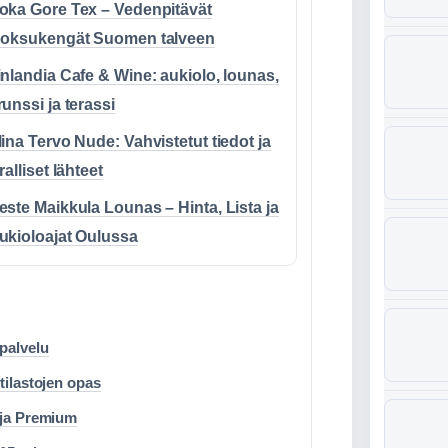
oka Gore Tex – Vedenpitävät
uoksukengät Suomen talveen
inlandia Cafe & Wine: aukiolo, lounas,
runssi ja terassi
lina Tervo Nude: Vahvistetut tiedot ja
ralliset lähteet
este Maikkula Lounas – Hinta, Lista ja
ukioloajat Oulussa
palvelu
 tilastojen opas
y ja Premium