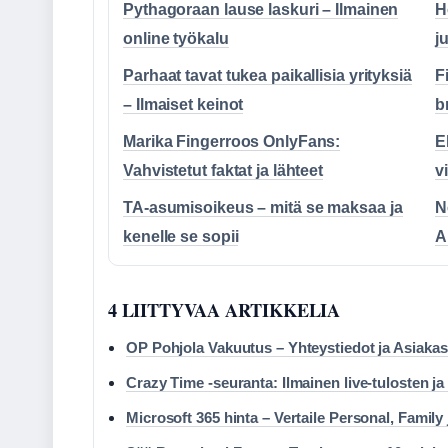
Pythagoraan lause laskuri – Ilmainen
H
online työkalu
j
Parhaat tavat tukea paikallisia yrityksiä
F
– Ilmaiset keinot
b
Marika Fingerroos OnlyFans:
E
Vahvistetut faktat ja lähteet
vi
TA-asumisoikeus – mitä se maksaa ja
N
kenelle se sopii
A
4 LIITTYVAA ARTIKKELIA
OP Pohjola Vakuutus – Yhteystiedot ja Asiakas
Crazy Time -seuranta: Ilmainen live-tulosten ja
Microsoft 365 hinta – Vertaile Personal, Famil