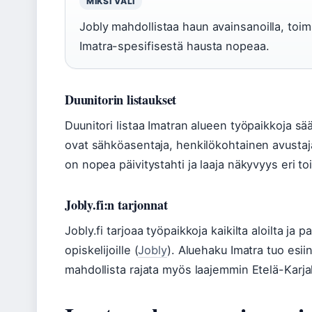
MIKSI VÄLI
Jobly mahdollistaa haun avainsanoilla, toimia
Imatra-spesifisestä hausta nopeaa.
Duunitorin listaukset
Duunitori listaa Imatran alueen työpaikkoja sään
ovat sähköasentaja, henkilökohtainen avustaj
on nopea päivitystahti ja laaja näkyvyys eri toi
Jobly.fi:n tarjonnat
Jobly.fi tarjoaa työpaikkoja kaikilta aloilta ja pa
opiskelijoille (
Jobly
). Aluehaku Imatra tuo esi
mahdollista rajata myös laajemmin Etelä-Karja