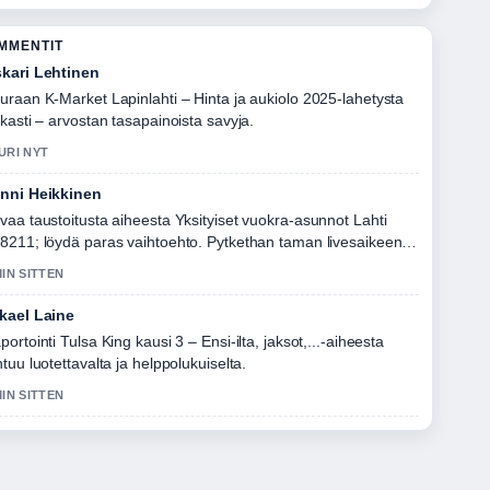
OMMENTIT
kari Lehtinen
uraan K-Market Lapinlahti – Hinta ja aukiolo 2025-lahetysta
rkasti – arvostan tasapainoista savyja.
URI NYT
nni Heikkinen
vaa taustoitusta aiheesta Yksityiset vuokra-asunnot Lahti
8211; löydä paras vaihtoehto. Pytkethan taman livesaikeen
an tasalla.
MIN SITTEN
kael Laine
portointi Tulsa King kausi 3 – Ensi-ilta, jaksot,...-aiheesta
ntuu luotettavalta ja helppolukuiselta.
MIN SITTEN