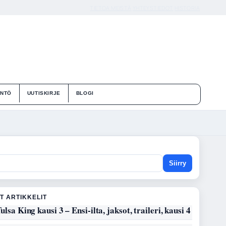
TIETOA MEISTÄ
YHTEYSTIEDOT
HISTORIA
ÄNTÖ
UUTISKIRJE
BLOGI
Siirry
T ARTIKKELIT
ulsa King kausi 3 – Ensi-ilta, jaksot, traileri, kausi 4