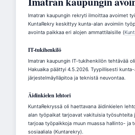
Imatran kaupungin avoim
Imatran kaupungin rekryti ilmoittaa avoimet t
KuntaRekry keskittyy kunta-alan avoimiin työp
avointa paikkaa eri alojen ammattilaisille (
Kunt
IT-tukihenkilö
Imatran kaupungin IT-tukihenkilön tehtävää ol
Hakuaika päättyi 4.5.2026. Tyypillisesti kunta-
järjestelmäylläpitoa ja teknistä neuvontaa.
Äidinkielen lehtori
KuntaRekryssä oli haettavana äidinkielen leht
alan työpaikat tarjoavat vakituisia työsuhteita
tarjoaa työpaikkoja muun muassa hallinto- ja t
sosiaaliala (Kuntarekry).