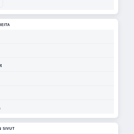
HEITA
t
a
N SIVUT