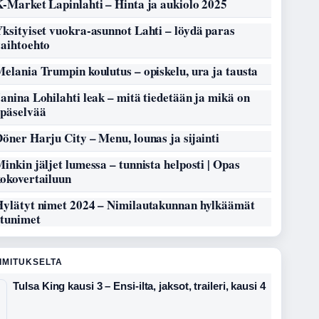
-Market Lapinlahti – Hinta ja aukiolo 2025
ksityiset vuokra-asunnot Lahti – löydä paras
vaihtoehto
elania Trumpin koulutus – opiskelu, ura ja tausta
anina Lohilahti leak – mitä tiedetään ja mikä on
epäselvää
öner Harju City – Menu, lounas ja sijainti
inkin jäljet lumessa – tunnista helposti | Opas
kokovertailuun
Hylätyt nimet 2024 – Nimilautakunnan hylkäämät
etunimet
OIMITUKSELTA
Tulsa King kausi 3 – Ensi-ilta, jaksot, traileri, kausi 4