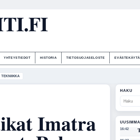
I.FI
YHTEYSTIEDOT
HISTORIA
TIETOSUOJASELOSTE
EVÄSTEKÄYT
TEKNIIKKA
HAKU
ikat Imatra
UUSIMMA
T
16:42