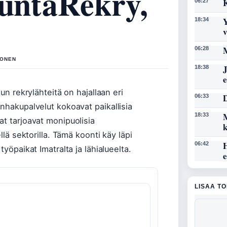
KuntaRekry,
K
06:27
Y
18:34
M
06:28
HONEN
J
18:38
un rekrylähteitä on hajallaan eri
D
06:33
nhakupalvelut kokoavat paikallisia
M
18:33
at tarjoavat monipuolisia
llä sektorilla. Tämä koonti käy läpi
06:42
yöpaikat Imatralta ja lähialueelta.
LISAA T