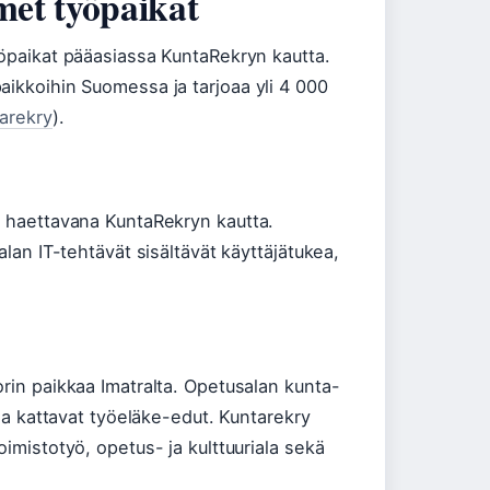
et työpaikat
yöpaikat pääasiassa KuntaRekryn kautta.
aikkoihin Suomessa ja tarjoaa yli 4 000
arekry
).
i haettavana KuntaRekryn kautta.
alan IT-tehtävät sisältävät käyttäjätukea,
orin paikkaa Imatralta. Opetusalan kunta-
 ja kattavat työeläke-edut. Kuntarekry
oimistotyö, opetus- ja kulttuuriala sekä