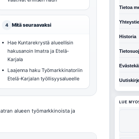
Tietoa me
Yhteysti
Mitä seuraavaksi
4
Historia
Hae Kuntarekrystä alueellisin
hakusanoin Imatra ja Etelä-
Tietosuo
Karjala
Evästekä
Laajenna haku Työmarkkinatoriin
Etelä-Karjalan työllisyysalueelle
Uutiskirj
LUE MYO
matran alueen työmarkkinoista ja