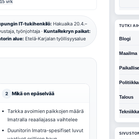
15 vrk
pungin IT-tukihenkilö:
Hakuaika 20.4.–
TUTKI AI
ustaja, työnjohtaja ·
KuntaRekryn paikat:
orin alue:
Etelä-Karjalan työllisyysalue
Blogi
Maailma
Paikallise
Politiikka
Mikä on epäselvää
2
Talous
Tarkka avoimien paikkojen määrä
Tekniikk
Imatralla reaaliajassa vaihtelee
Duunitorin Imatra-spesifiset luvut
SIVUSTO
vaativat erillisen haun