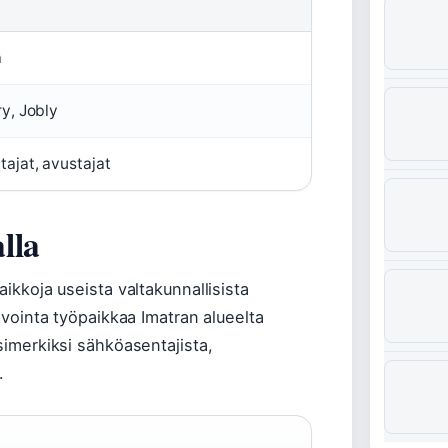
a
y, Jobly
tajat, avustajat
lla
aikkoja useista valtakunnallisista
 avointa työpaikkaa Imatran alueelta
esimerkiksi sähköasentajista,
.