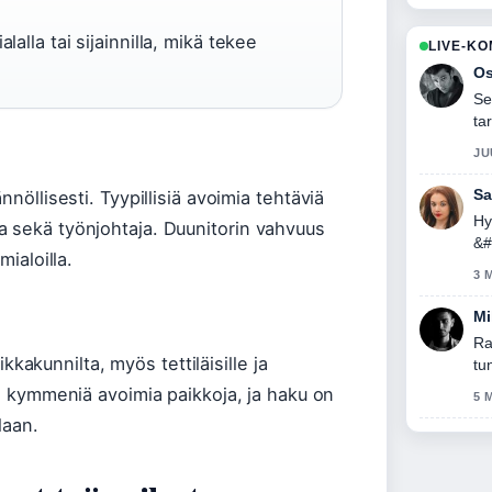
lalla tai sijainnilla, mikä tekee
LIVE-K
Os
Se
ta
JU
Sa
nöllisesti. Tyypillisiä avoimia tehtäviä
Hy
a sekä työnjohtaja. Duunitorin vahvuus
&#
mialoilla.
aj
3 
Mi
Ra
ikkakunnilta, myös tettiläisille ja
tu
in kymmeniä avoimia paikkoja, ja haku on
5 
laan.