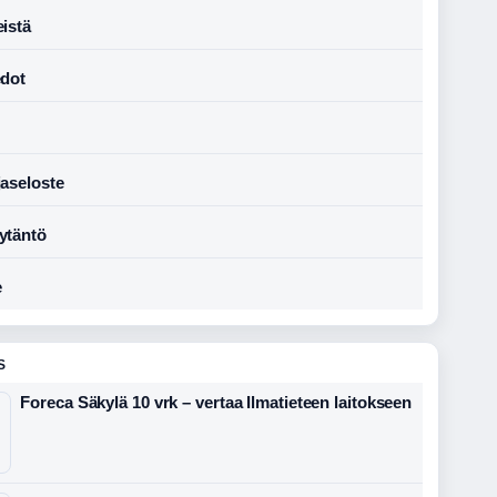
istä
edot
jaseloste
ytäntö
e
S
Foreca Säkylä 10 vrk – vertaa Ilmatieteen laitokseen