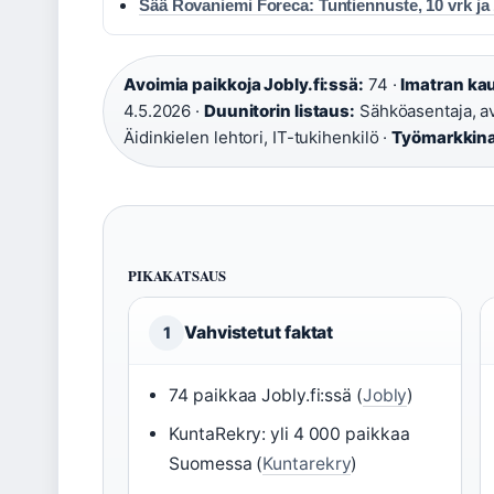
Sää Rovaniemi Foreca: Tuntiennuste, 10 vrk ja 
Avoimia paikkoja Jobly.fi:ssä:
74 ·
Imatran kau
4.5.2026 ·
Duunitorin listaus:
Sähköasentaja, av
Äidinkielen lehtori, IT-tukihenkilö ·
Työmarkkinat
PIKAKATSAUS
Vahvistetut faktat
1
74 paikkaa Jobly.fi:ssä (
Jobly
)
KuntaRekry: yli 4 000 paikkaa
Suomessa (
Kuntarekry
)