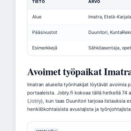
TIETO
ARVO
Alue
Imatra, Etelä-Karjal
Pääsivustot
Duunitori, KuntaRekr
Esimerkkejä
Sähköasentaja, opet
Avoimet työpaikat Imatra
Imatran alueella työnhakijat löytävät avoimia p
portaaleista. Jobly.fi kokoaa tällä hetkellä 74
(
Jobly
), kun taas Duunitori tarjoaa listauksia 
henkilökohtaisista avustajista ja työnjohtajista