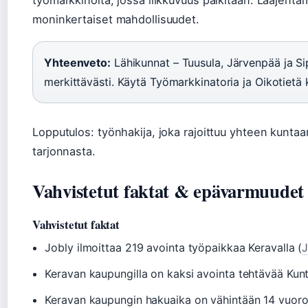
työmarkkinoita, jossa liikkuvuus palkitaan. Laajenta
moninkertaiset mahdollisuudet.
Yhteenveto:
Lähikunnat – Tuusula, Järvenpää ja S
merkittävästi. Käytä Työmarkkinatoria ja Oikotiet
Lopputulos: työnhakija, joka rajoittuu yhteen kuntaa
tarjonnasta.
Vahvistetut faktat & epävarmuudet
Vahvistetut faktat
Jobly ilmoittaa 219 avointa työpaikkaa Keravalla (
J
Keravan kaupungilla on kaksi avointa tehtävää Kun
Keravan kaupungin hakuaika on vähintään 14 vuoro