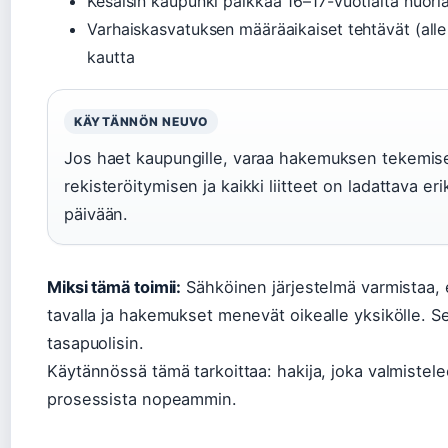
Kesäisin kaupunki palkkaa 16–17-vuotiaita nuori
Varhaiskasvatuksen määräaikaiset tehtävät (alle
kautta
KÄYTÄNNÖN NEUVO
Jos haet kaupungille, varaa hakemuksen tekemisee
rekisteröitymisen ja kaikki liitteet on ladattava e
päivään.
Miksi tämä toimii:
Sähköinen järjestelmä varmistaa, et
tavalla ja hakemukset menevät oikealle yksikölle. S
tasapuolisin.
Käytännössä tämä tarkoittaa: hakija, joka valmistele
prosessista nopeammin.