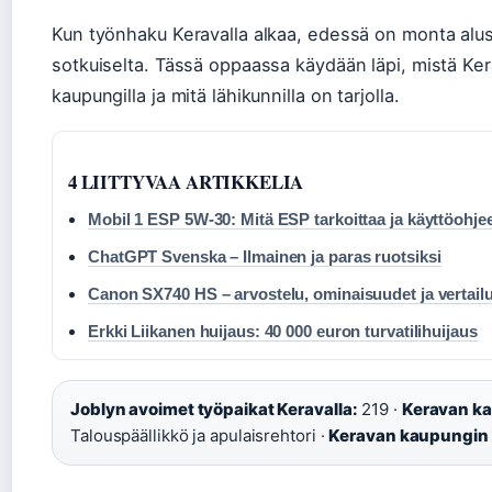
Kun työnhaku Keravalla alkaa, edessä on monta alustaa
sotkuiselta. Tässä oppaassa käydään läpi, mistä Ker
kaupungilla ja mitä lähikunnilla on tarjolla.
4 LIITTYVAA ARTIKKELIA
Mobil 1 ESP 5W-30: Mitä ESP tarkoittaa ja käyttöohje
ChatGPT Svenska – Ilmainen ja paras ruotsiksi
Canon SX740 HS – arvostelu, ominaisuudet ja vertail
Erkki Liikanen huijaus: 40 000 euron turvatilihuijaus
Joblyn avoimet työpaikat Keravalla:
219 ·
Keravan ka
Talouspäällikkö ja apulaisrehtori ·
Keravan kaupungin 