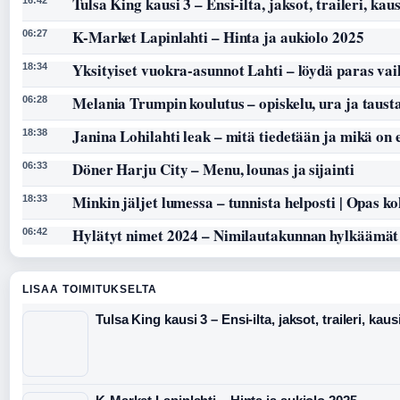
Tulsa King kausi 3 – Ensi-ilta, jaksot, traileri, kaus
K-Market Lapinlahti – Hinta ja aukiolo 2025
06:27
Yksityiset vuokra-asunnot Lahti – löydä paras vai
18:34
Melania Trumpin koulutus – opiskelu, ura ja taust
06:28
Janina Lohilahti leak – mitä tiedetään ja mikä on
18:38
Döner Harju City – Menu, lounas ja sijainti
06:33
Minkin jäljet lumessa – tunnista helposti | Opas k
18:33
Hylätyt nimet 2024 – Nimilautakunnan hylkäämät
06:42
LISAA TOIMITUKSELTA
Tulsa King kausi 3 – Ensi-ilta, jaksot, traileri, kaus