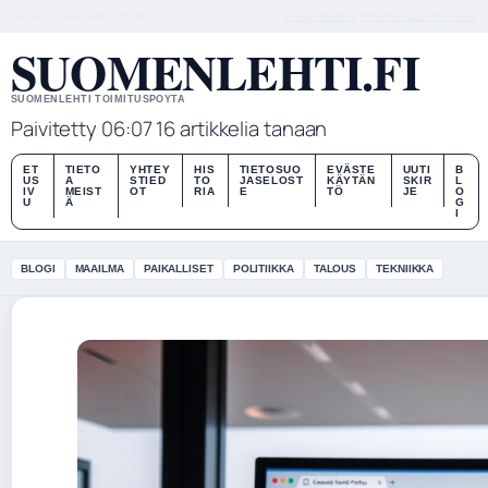
FRI, AUG 7
AAMUPAIVA
SUOMI
TIETOA MEISTÄ
YHTEYSTIEDOT
HISTORIA
SUOMENLEHTI.FI
SUOMENLEHTI TOIMITUSPOYTA
Paivitetty 06:07
16 artikkelia tanaan
ET
TIETO
YHTEY
HIS
TIETOSUO
EVÄSTE
UUTI
B
US
A
STIED
TO
JASELOST
KÄYTÄN
SKIR
L
IV
MEIST
OT
RIA
E
TÖ
JE
O
U
Ä
G
I
BLOGI
MAAILMA
PAIKALLISET
POLITIIKKA
TALOUS
TEKNIIKKA