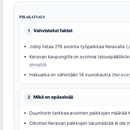
PIKAKATSAUS
Vahvistetut faktat
1
Jobly listaa 219 avointa työpaikkaa Keravalla (
J
Keravan kaupungilla on avoinna talouspäällikön 
sivusto
)
Hakuaika on vähintään 14 vuorokautta (
Keravan
Mikä on epäselvää
2
Duunitorin tarkkaa avointen paikkojen määrää Ke
Oikotien Keravan paikkojen lukumäärää ei ole ma