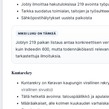
Jobly ilmoittaa hakutuloksissa 219 avointa työpa
Tarkka suodatus toimialan, taitojen ja työsuh
Sähköpostihälytykset uusista paikoista
MIKSI LUKU ON TÄRKEÄ
Joblyn 219 paikan listaus antaa konkreettisen ve
kuin Indeedin 600, mutta todennäköisesti relevanti
tarkastettuja ilmoituksia.
Kuntarekry
Kuntarekry on Keravan kaupungin virallinen rekry
virallinen sivusto
)
Tällä hetkellä avoinna: talouspäällikkö ja apulais
Määräaikaiset, alle kolmen kuukauden varhaiska