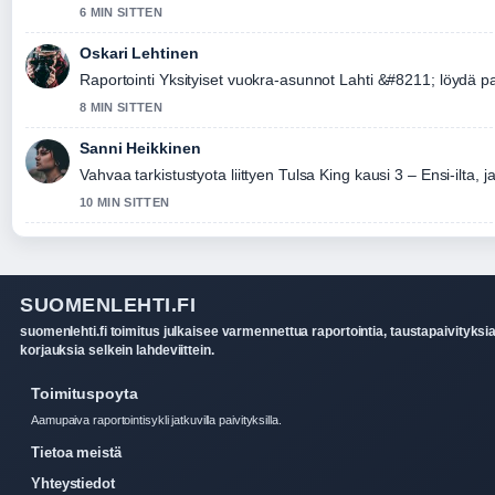
6 MIN SITTEN
Oskari Lehtinen
Raportointi Yksityiset vuokra-asunnot Lahti &#8211; löydä pa
8 MIN SITTEN
Sanni Heikkinen
Vahvaa tarkistustyota liittyen Tulsa King kausi 3 – Ensi-ilta, j
10 MIN SITTEN
SUOMENLEHTI.FI
suomenlehti.fi toimitus julkaisee varmennettua raportointia, taustapaivityksia
korjauksia selkein lahdeviittein.
Toimituspoyta
Aamupaiva raportointisykli jatkuvilla paivityksilla.
Tietoa meistä
Yhteystiedot