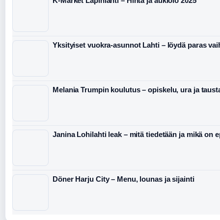
K-Market Lapinlahti – Hinta ja aukiolo 2025
Yksityiset vuokra-asunnot Lahti – löydä paras va
Melania Trumpin koulutus – opiskelu, ura ja taust
Janina Lohilahti leak – mitä tiedetään ja mikä on 
Döner Harju City – Menu, lounas ja sijainti