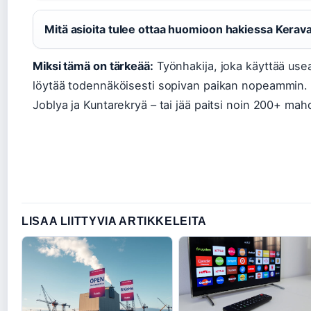
Mitä asioita tulee ottaa huomioon hakiessa Kera
Miksi tämä on tärkeää:
Työnhakija, joka käyttää usea
löytää todennäköisesti sopivan paikan nopeammin. Ke
Joblya ja Kuntarekryä – tai jää paitsi noin 200+ mah
LISAA LIITTYVIA ARTIKKELEITA