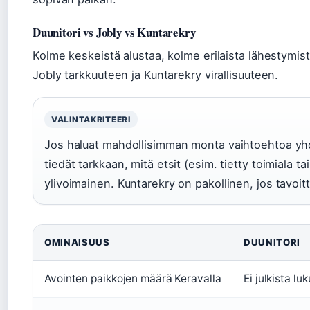
Duunitori vs Jobly vs Kuntarekry
Kolme keskeistä alustaa, kolme erilaista lähestymis
Jobly tarkkuuteen ja Kuntarekry virallisuuteen.
VALINTAKRITEERI
Jos haluat mahdollisimman monta vaihtoehtoa yhdel
tiedät tarkkaan, mitä etsit (esim. tietty toimiala t
ylivoimainen. Kuntarekry on pakollinen, jos tavoit
OMINAISUUS
DUUNITORI
Avointen paikkojen määrä Keravalla
Ei julkista lu