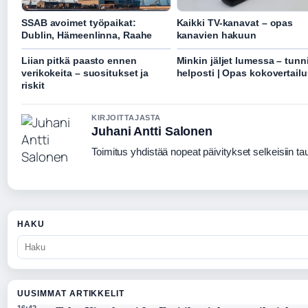
SSAB avoimet työpaikat:
Kaikki TV-kanavat – opas
Dublin, Hämeenlinna, Raahe
kanavien hakuun
Liian pitkä paasto ennen
Minkin jäljet lumessa – tunn
verikokeita – suositukset ja
helposti | Opas kokovertail
riskit
KIRJOITTAJASTA
Juhani Antti Salonen
Toimitus yhdistää nopeat päivitykset selkeisiin taus
HAKU
UUSIMMAT ARTIKKELIT
16:42