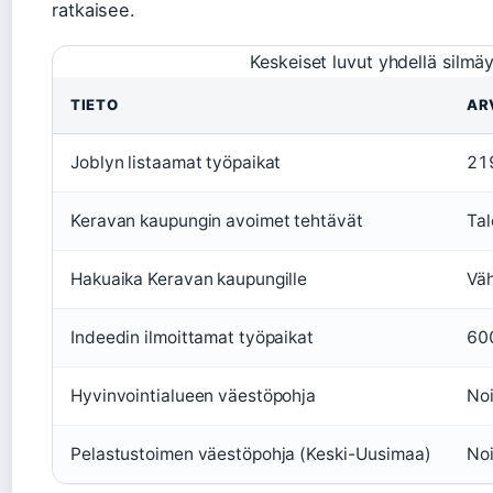
ratkaisee.
Keskeiset luvut yhdellä silmäy
TIETO
AR
Joblyn listaamat työpaikat
21
Keravan kaupungin avoimet tehtävät
Tal
Hakuaika Keravan kaupungille
Väh
Indeedin ilmoittamat työpaikat
60
Hyvinvointialueen väestöpohja
No
Pelastustoimen väestöpohja (Keski-Uusimaa)
No