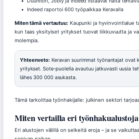
Duunitori, Jobly ja Indeed listaavat näitä tehtäviä
Indeed raportoi 600 työpaikkaa Keravalla
Miten tämä vertautuu:
Kaupunki ja hyvinvointialue ta
kun taas yksityiset yritykset tuovat liikkuvuutta ja 
molempia.
Yhteenveto:
Keravan suurimmat työnantajat ovat ka
yritykset. Sote-puolella avautuu jatkuvasti uusia teh
lähes 300 000 asukasta.
Tämä tarkoittaa työnhakijalle: julkinen sektori tarjo
Miten vertailla eri työnhakualustoja
Eri alustojen välillä on selkeitä eroja – ja se vaikut
sopivan paikan.