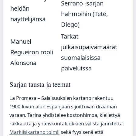
Serrano -sarjan
heidän
hahmoihin (Teté,
näyttelijänsä
Diego)
Tarkat
Manuel
julkaisupäivämäärät
Regueiron rooli
suomalaisissa
Alonsona
palveluissa
Sarjan tausta ja teemat
La Promesa – Salaisuuksien kartano rakentuu
1900-luvun alun Espanjaan sijoittuvan draaman
varaan. Tarina yhdistelee kostonhimoa, kiellettyä
rakkautta ja yhteiskuntaluokkien välistä jännitettä.
Markiisikartano toimii
sekä fyysisenä että