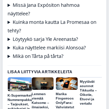
Missä Jana Expósiton hahmoa
näyttelee?
Kuinka monta kautta La Promesaa on
tehty?
Löytyykö sarja Yle Areenasta?
Kuka näyttelee markiisi Alonsoa?
Mikä on Tårta på tårta?
LISAA LIITTYVIA ARTIKKELEITA
Myytävät
asunnot
Tikkurila –
Lemmen
Marika
Oikotie,
K-Supermarket
viemää
Fingerroos
Etuovi ja
Nummenpakka
Katsomo –
OnlyFans:
vertailu
– Tarjoukset,
ilmaiseksi,
Vahvistetut
aukioloajat ja