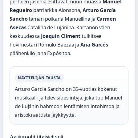
perheen jäseniä esittävät muun muassa
Manuel
Regueiro
patriarkka Alonsona,
Arturo García
Sancho
tämän poikana Manuellina ja
Carmen
Asecas
Catalina de Lujánina. Kartanon väen
keskuudessa
Joaquín Climent
tulkitsee
hovimestari Rómulo Baezaa ja
Ana Garcés
päähenkilö Jana Expósitoa.
NÄYTTELIJÄN TAUSTA
Arturo García Sancho on 35-vuotias kokenut
musikaali- ja televisioesiintyjä, joka tuo Manuel
de Lujánin hahmoon lentämisen intohimoa ja
aristokraattista jäykkyyttä.
Avainroolit tiivistettynä