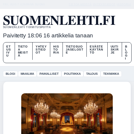
FRI, AUG 7
ILTAPAIVA
SUOMI
TIETOA MEISTÄ
YHTEYSTIEDOT
HISTORIA
SUOMENLEHTI.FI
SUOMENLEHTI TOIMITUSPOYTA
Paivitetty 18:06
16 artikkelia tanaan
ET
TIETO
YHTEY
HIS
TIETOSUO
EVÄSTE
UUTI
B
US
A
STIED
TO
JASELOST
KÄYTÄN
SKIR
L
IV
MEIST
OT
RIA
E
TÖ
JE
O
U
Ä
G
I
BLOGI
MAAILMA
PAIKALLISET
POLITIIKKA
TALOUS
TEKNIIKKA