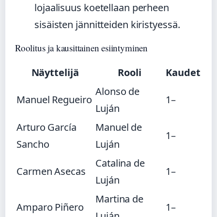
lojaalisuus koetellaan perheen
sisäisten jännitteiden kiristyessä.
Roolitus ja kausittainen esiintyminen
Näyttelijä
Rooli
Kaudet
Alonso de
Manuel Regueiro
1–
Luján
Arturo García
Manuel de
1–
Sancho
Luján
Catalina de
Carmen Asecas
1–
Luján
Martina de
Amparo Piñero
1–
Luján