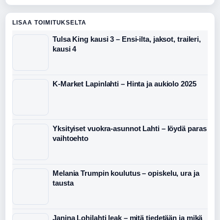
LISAA TOIMITUKSELTA
Tulsa King kausi 3 – Ensi-ilta, jaksot, traileri,
kausi 4
K-Market Lapinlahti – Hinta ja aukiolo 2025
Yksityiset vuokra-asunnot Lahti – löydä paras
vaihtoehto
Melania Trumpin koulutus – opiskelu, ura ja
tausta
Janina Lohilahti leak – mitä tiedetään ja mikä