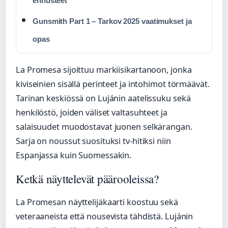
ennusteet
Gunsmith Part 1 – Tarkov 2025 vaatimukset ja
opas
La Promesa sijoittuu markiisikartanoon, jonka
kiviseinien sisällä perinteet ja intohimot törmäävät.
Tarinan keskiössä on Lujánin aatelissuku sekä
henkilöstö, joiden väliset valtasuhteet ja
salaisuudet muodostavat juonen selkärangan.
Sarja on noussut suosituksi tv-hitiksi niin
Espanjassa kuin Suomessakin.
Ketkä näyttelevät päärooleissa?
La Promesan näyttelijäkaarti koostuu sekä
veteraaneista että nousevista tähdistä. Lujánin