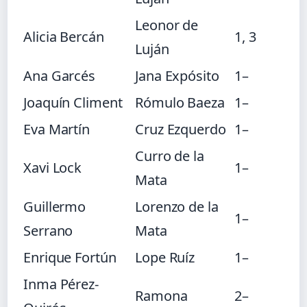
Leonor de
Alicia Bercán
1, 3
Luján
Ana Garcés
Jana Expósito
1–
Joaquín Climent
Rómulo Baeza
1–
Eva Martín
Cruz Ezquerdo
1–
Curro de la
Xavi Lock
1–
Mata
Guillermo
Lorenzo de la
1–
Serrano
Mata
Enrique Fortún
Lope Ruíz
1–
Inma Pérez-
Ramona
2–