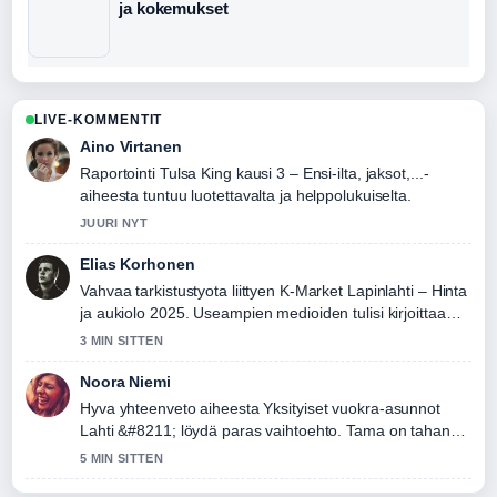
ja kokemukset
LIVE-KOMMENTIT
Aino Virtanen
Raportointi Tulsa King kausi 3 – Ensi-ilta, jaksot,...-
aiheesta tuntuu luotettavalta ja helppolukuiselta.
JUURI NYT
Elias Korhonen
Vahvaa tarkistustyota liittyen K-Market Lapinlahti – Hinta
ja aukiolo 2025. Useampien medioiden tulisi kirjoittaa
nain.
3 MIN SITTEN
Noora Niemi
Hyva yhteenveto aiheesta Yksityiset vuokra-asunnot
Lahti &#8211; löydä paras vaihtoehto. Tama on tahan
mennessa selkein kooste tanaan.
5 MIN SITTEN