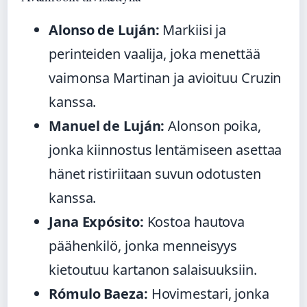
Alonso de Luján:
Markiisi ja
perinteiden vaalija, joka menettää
vaimonsa Martinan ja avioituu Cruzin
kanssa.
Manuel de Luján:
Alonson poika,
jonka kiinnostus lentämiseen asettaa
hänet ristiriitaan suvun odotusten
kanssa.
Jana Expósito:
Kostoa hautova
päähenkilö, jonka menneisyys
kietoutuu kartanon salaisuuksiin.
Rómulo Baeza:
Hovimestari, jonka