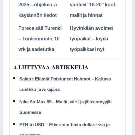
2025 – ohjelma ja
vanteet: 16-20″ koot,
käytännön tiedot
mallit ja hinnat
Foreca sää Turenki
Hyvinkään avoimet
– Tuntiennuste, 10
työpaikat – löydä
vrk ja sadetutka
työpaikkasi nyt
4 LIITTYVAA ARTIKKELIA
Salatut Elämät Poistuneet Hahmot – Kattava
Luettelo ja Aikajana
Nike Air Max 95 – Mallit, värit ja jälleenmyyjät
Suomessa
ETH to USD – Ethereum-hinta dollareissa ja