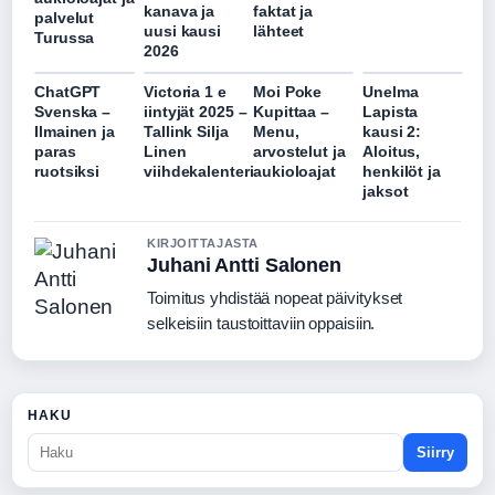
kanava ja
faktat ja
palvelut
uusi kausi
lähteet
Turussa
2026
ChatGPT
Victoria 1 e
Moi Poke
Unelma
Svenska –
iintyjät 2025 –
Kupittaa –
Lapista
Ilmainen ja
Tallink Silja
Menu,
kausi 2:
paras
Linen
arvostelut ja
Aloitus,
ruotsiksi
viihdekalenteri
aukioloajat
henkilöt ja
jaksot
KIRJOITTAJASTA
Juhani Antti Salonen
Toimitus yhdistää nopeat päivitykset
selkeisiin taustoittaviin oppaisiin.
HAKU
Siirry