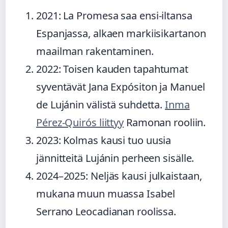
2021
: La Promesa saa ensi-iltansa
Espanjassa, alkaen markiisikartanon
maailman rakentaminen.
2022
: Toisen kauden tapahtumat
syventävät Jana Expósiton ja Manuel
de Lujánin välistä suhdetta.
Inma
Pérez-Quirós liittyy
Ramonan rooliin.
2023
: Kolmas kausi tuo uusia
jännitteitä Lujánin perheen sisälle.
2024–2025
: Neljäs kausi julkaistaan,
mukana muun muassa Isabel
Serrano Leocadianan roolissa.