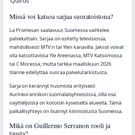
Quirós
Missä voi katsoa sarjaa suoratoistona?
La Promesan saatavuus Suomessa vaihtelee
palveluittain. Sarjaa on esitetty televisiossa,
mahdollisesti MTV:n tai Ylen kanavilla. Jaksot voivat
olla katsottavissa Yle Areenassa, MTV Katsomossa
tai C Moressa, mutta tarkka maaliskuun 2026
tilanne edellyttää suoraa palvelutarkistusta.
Sarja on kerännyt huomiota erityisesti
Aurinkorannikon suomalaisyhteisössä, sillä osa
näyttelijöistä on kotoisin kyseiseltä alueelta. Tämä
paikallisyhteys on lisännyt kiinnostusta Suomessa.
Mikä on Guillermo Serranon rooli ja
tausta?