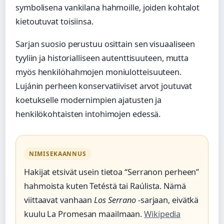
symbolisena vankilana hahmoille, joiden kohtalot
kietoutuvat toisiinsa.
Sarjan suosio perustuu osittain sen visuaaliseen
tyyliin ja historialliseen autenttisuuteen, mutta
myös henkilöhahmojen moniulotteisuuteen.
Lujánin perheen konservatiiviset arvot joutuvat
koetukselle modernimpien ajatusten ja
henkilökohtaisten intohimojen edessä.
NIMISEKAANNUS
Hakijat etsivät usein tietoa “Serranon perheen”
hahmoista kuten Tetéstä tai Raúlista. Nämä
viittaavat vanhaan
Los Serrano
-sarjaan, eivätkä
kuulu La Promesan maailmaan.
Wikipedia