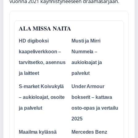
vuonna 2021 käynnistyneeseen draamasarjaan.
ALA MISSA NAITA
HD digiboksi
Musti ja Mirri
kaapeliverkkoon –
Nummela –
tarvitsetko, asennus
aukioloajat ja
ja laitteet
palvelut
S-market Koivukylä
Under Armour
– aukioloajat, osoite
bokserit – kattava
ja palvelut
osto-opas ja vertailu
2025
Maailma kylässä
Mercedes Benz