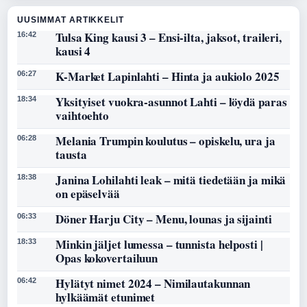
UUSIMMAT ARTIKKELIT
Tulsa King kausi 3 – Ensi-ilta, jaksot, traileri,
16:42
kausi 4
K-Market Lapinlahti – Hinta ja aukiolo 2025
06:27
Yksityiset vuokra-asunnot Lahti – löydä paras
18:34
vaihtoehto
Melania Trumpin koulutus – opiskelu, ura ja
06:28
tausta
Janina Lohilahti leak – mitä tiedetään ja mikä
18:38
on epäselvää
Döner Harju City – Menu, lounas ja sijainti
06:33
Minkin jäljet lumessa – tunnista helposti |
18:33
Opas kokovertailuun
Hylätyt nimet 2024 – Nimilautakunnan
06:42
hylkäämät etunimet