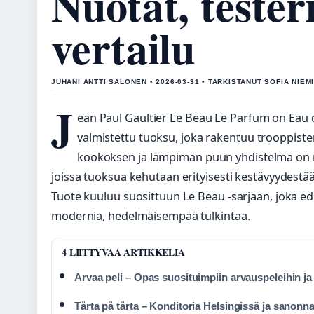
Nuotat, tester
vertailu
JUHANI ANTTI SALONEN • 2026-03-31 • TARKISTANUT SOFIA NIEM
J
ean Paul Gaultier Le Beau Le Parfum on Eau 
valmistettu tuoksu, joka rakentuu trooppiste
kookoksen ja lämpimän puun yhdistelmä on n
joissa tuoksua kehutaan erityisesti kestävyydestää
Tuote kuuluu suosittuun Le Beau -sarjaan, joka ed
modernia, hedelmäisempää tulkintaa.
4 LIITTYVAA ARTIKKELIA
Arvaa peli – Opas suosituimpiin arvauspeleihin ja
Tårta på tårta – Konditoria Helsingissä ja sanonn