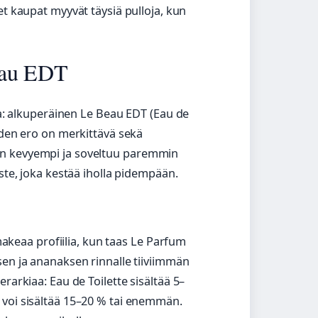
et kaupat myyvät täysiä pulloja, kun
eau EDT
ota: alkuperäinen Le Beau EDT (Eau de
iden ero on merkittävä sekä
on kevyempi ja soveltuu paremmin
iste, joka kestää iholla pidempään.
eaa profiilia, kun taas Le Parfum
sen ja ananaksen rinnalle tiiviimmän
rarkiaa: Eau de Toilette sisältää 5–
 voi sisältää 15–20 % tai enemmän.