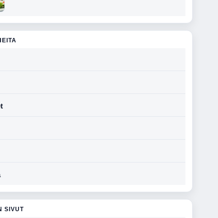
HEITA
t
a
N SIVUT