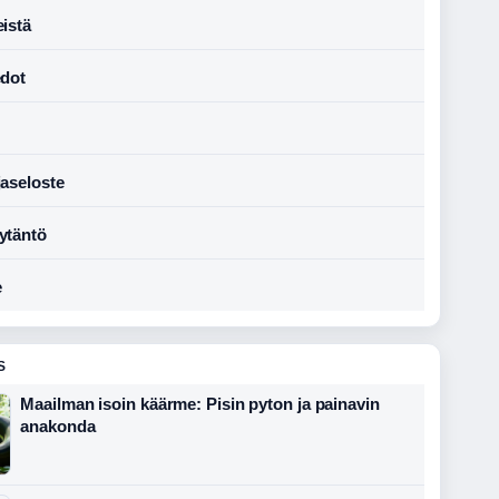
istä
edot
jaseloste
ytäntö
e
S
Maailman isoin käärme: Pisin pyton ja painavin
anakonda