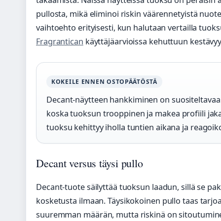
takaamista. Näissä näytteissä tuoksu on peräisin 
pullosta, mikä eliminoi riskin väärennetyistä nuotei
vaihtoehto erityisesti, kun halutaan vertailla t
Fragrantican
käyttäjäarvioissa kehuttuun kestävyy
KOKEILE ENNEN OSTOPÄÄTÖSTÄ
Decant-näytteen hankkiminen on suositeltavaa 
koska tuoksun trooppinen ja makea profiili jakaa
tuoksu kehittyy iholla tuntien aikana ja reagoiko
Decant versus täysi pullo
Decant-tuote säilyttää tuoksun laadun, sillä se pa
kosketusta ilmaan. Täysikokoinen pullo taas tarjo
suuremman määrän, mutta riskinä on sitoutuminen