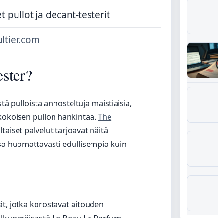
t pullot ja decant-testerit
ltier.com
ster?
stä pulloista annosteltuja maistiaisia,
ikokoisen pullon hankintaa.
The
taiset palvelut tarjoavat näitä
ssa huomattavasti edullisempia kuin
ät, jotka korostavat aitouden