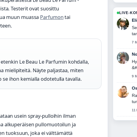
alkuperäisestä Le Beau Le Parfum -
sta. Testerit ovat suosittu
LIVE-K
uoksua muun muassa
Parfumon
tai
El
teen.
Se
ta
7 
No
etenkin Le Beau Le Parfumin kohdalla,
Hy
&#
 mielipiteitä. Näyte paljastaa, miten
aj
9 
 se ihon kemialla odotetulla tavalla.
Os
Ra
tu
11
kataan usein spray-pulloihin ilman
aa alkuperäisen pullomuotoilun ja
 tuoksuun, joka ei välttämättä