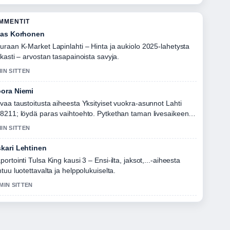
OMMENTIT
ias Korhonen
uraan K-Market Lapinlahti – Hinta ja aukiolo 2025-lahetysta
rkasti – arvostan tasapainoista savyja.
MIN SITTEN
ora Niemi
vaa taustoitusta aiheesta Yksityiset vuokra-asunnot Lahti
8211; löydä paras vaihtoehto. Pytkethan taman livesaikeen
an tasalla.
MIN SITTEN
kari Lehtinen
portointi Tulsa King kausi 3 – Ensi-ilta, jaksot,...-aiheesta
ntuu luotettavalta ja helppolukuiselta.
 MIN SITTEN