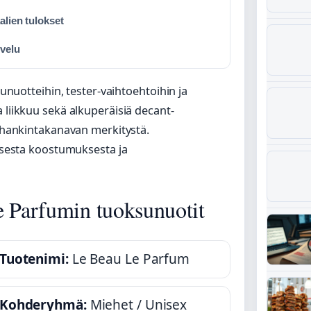
alien tulokset
lvelu
sunuotteihin, tester-vaihtoehtoihin ja
 liikkuu sekä alkuperäisiä decant-
a hankintakanavan merkitystä.
lisesta koostumuksesta ja
e Parfumin tuoksunuotit
Tuotenimi:
Le Beau Le Parfum
Kohderyhmä:
Miehet / Unisex