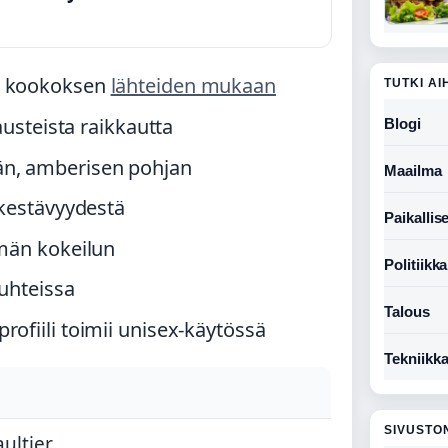
ja kookoksen
lähteiden mukaan
TUTKI AI
austeista raikkautta
Blogi
än, amberisen pohjan
Maailma
 kestävyydestä
Paikallise
ömän kokeilun
Politiikka
suhteissa
Talous
rofiili toimii unisex-käytössä
Tekniikk
SIVUSTO
ultier