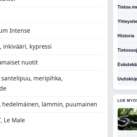
Tietoa me
Yhteysti
fum Intense
Historia
, inkivääri, kypressi
Tietosuo
maiset nuotit
Evästekä
santelipuu, meripihka,
Uutiskirj
ide
LUE MYO
, hedelmäinen, lämmin, puumainen
, Le Male