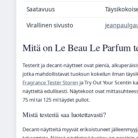
Saatavuus
Täysikokoise
Virallinen sivusto
jeanpaulgau
Mitä on Le Beau Le Parfum te
Testerit ja decant-näytteet ovat pieniä, alkuperäisi
jotka mahdollistavat tuoksun kokeilun ilman täys
Fragrance Tester Storen
ja Try Out Your Scentin kal
näytteitä edullisesti. Näytekoot ovat mittasuhtee
75 ml tai 125 ml täydet pullot.
Mistä testeriä saa luotettavasti?
Decant-näytteitä myyvät erikoistuneet jälleenmyyj