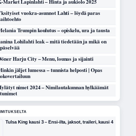
-Market Lapinlahti – Hinta ja aukiolo 2025
ksityiset vuokra-asunnot Lahti – löydä paras
vaihtoehto
elania Trumpin koulutus – opiskelu, ura ja tausta
anina Lohilahti leak – mitä tiedetään ja mikä on
epäselvää
öner Harju City – Menu, lounas ja sijainti
inkin jäljet lumessa – tunnista helposti | Opas
kokovertailuun
Hylätyt nimet 2024 – Nimilautakunnan hylkäämät
etunimet
OIMITUKSELTA
Tulsa King kausi 3 – Ensi-ilta, jaksot, traileri, kausi 4