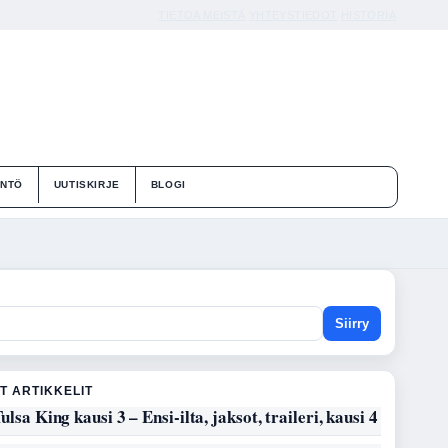
TIETOA MEISTÄ
YHTEYSTIEDOT
HISTORIA
ÄNTÖ
UUTISKIRJE
BLOGI
Siirry
T ARTIKKELIT
ulsa King kausi 3 – Ensi-ilta, jaksot, traileri, kausi 4