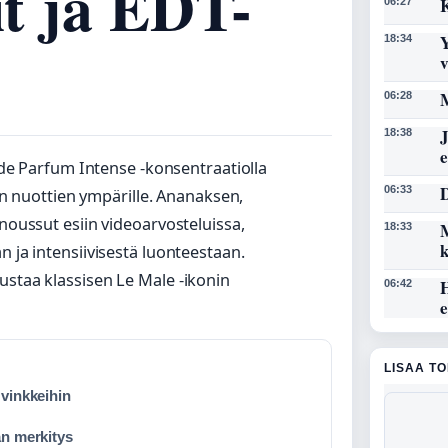
it ja EDT-
K
06:27
Y
18:34
M
06:28
I
J
18:38
de Parfum Intense -konsentraatiolla
D
06:33
n nuottien ympärille. Ananaksen,
oussut esiin videoarvosteluissa,
M
18:33
n ja intensiivisestä luonteestaan.
ustaa klassisen Le Male -ikonin
06:42
LISAA T
 vinkkeihin
an merkitys