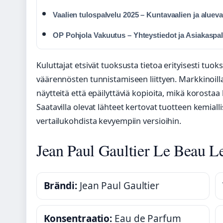
Vaalien tulospalvelu 2025 – Kuntavaalien ja alueva
OP Pohjola Vakuutus – Yhteystiedot ja Asiakaspa
Kuluttajat etsivät tuoksusta tietoa erityisesti tuok
väärennösten tunnistamiseen liittyen. Markkinoilla
näytteitä että epäilyttäviä kopioita, mikä korosta
Saatavilla olevat lähteet kertovat tuotteen kemial
vertailukohdista kevyempiin versioihin.
Jean Paul Gaultier Le Beau L
Brändi:
Jean Paul Gaultier
Konsentraatio:
Eau de Parfum