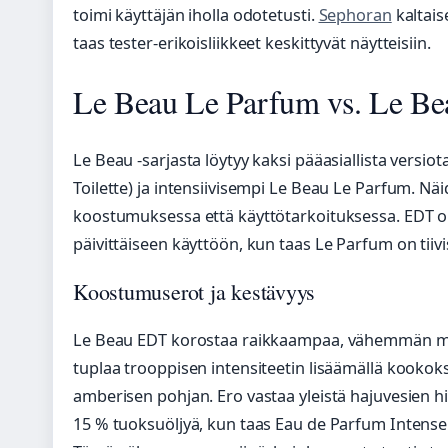
toimi käyttäjän iholla odotetusti.
Sephoran
kaltais
taas tester-erikoisliikkeet keskittyvät näytteisiin.
Le Beau Le Parfum vs. Le B
Le Beau -sarjasta löytyy kaksi pääasiallista versi
Toilette) ja intensiivisempi Le Beau Le Parfum. Nä
koostumuksessa että käyttötarkoituksessa. EDT 
päivittäiseen käyttöön, kun taas Le Parfum on tiiv
Koostumuserot ja kestävyys
Le Beau EDT korostaa raikkaampaa, vähemmän mak
tuplaa trooppisen intensiteetin lisäämällä kookok
amberisen pohjan. Ero vastaa yleistä hajuvesien hie
15 % tuoksuöljyä, kun taas Eau de Parfum Intense