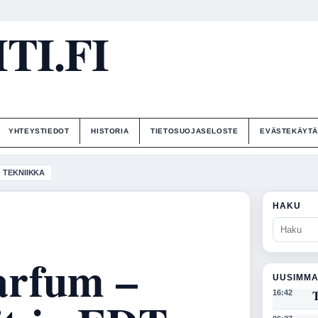
I.FI
YHTEYSTIEDOT
HISTORIA
TIETOSUOJASELOSTE
EVÄSTEKÄYT
TEKNIIKKA
HAKU
arfum –
UUSIMMA
T
16:42