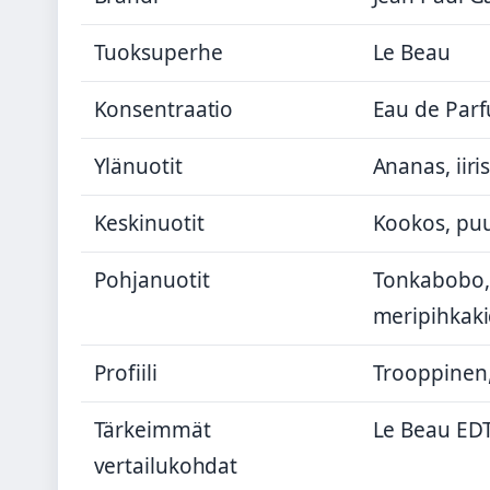
Tuoksuperhe
Le Beau
Konsentraatio
Eau de Par
Ylänuotit
Ananas, iiris
Keskinuotit
Kookos, puu
Pohjanuotit
Tonkabobo, 
meripihkak
Profiili
Trooppinen
Tärkeimmät
Le Beau EDT
vertailukohdat