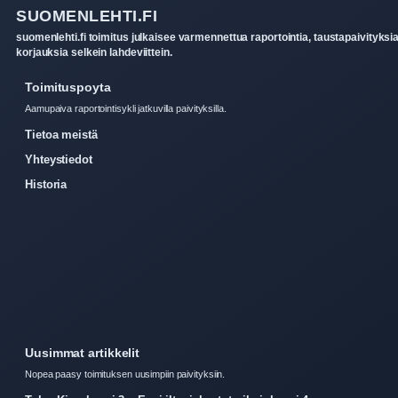
SUOMENLEHTI.FI
suomenlehti.fi toimitus julkaisee varmennettua raportointia, taustapaivityksia
korjauksia selkein lahdeviittein.
Toimituspoyta
Aamupaiva raportointisykli jatkuvilla paivityksilla.
Tietoa meistä
Yhteystiedot
Historia
Uusimmat artikkelit
Nopea paasy toimituksen uusimpiin paivityksiin.