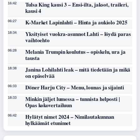
Tulsa King kausi 3 – Ensi-ilta, jaksot, traileri,
16:42
kausi 4
K-Market Lapinlahti – Hinta ja aukiolo 2025
06:27
Yksityiset vuokra-asunnot Lahti – löydä paras
18:34
vaihtoehto
Melania Trumpin koulutus – opiskelu, ura ja
06:28
tausta
Janina Lohilahti leak – mitä tiedetään ja mikä
18:38
on epäselvää
Döner Harju City – Menu, lounas ja sijainti
06:33
Minkin jäljet lumessa – tunnista helposti |
18:33
Opas kokovertailuun
Hylätyt nimet 2024 – Nimilautakunnan
06:42
hylkäämät etunimet