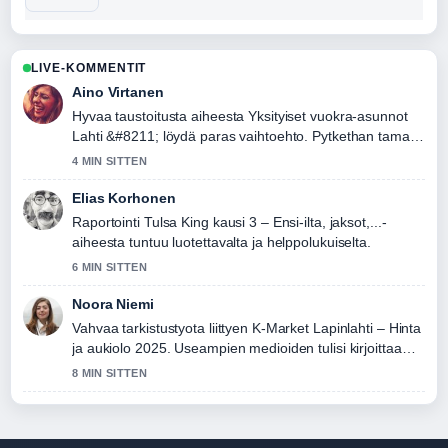
LIVE-KOMMENTIT
Aino Virtanen
Hyvaa taustoitusta aiheesta Yksityiset vuokra-asunnot
Lahti &#8211; löydä paras vaihtoehto. Pytkethan taman
livesaikeen ajan tasalla.
4 MIN SITTEN
Elias Korhonen
Raportointi Tulsa King kausi 3 – Ensi-ilta, jaksot,...-
aiheesta tuntuu luotettavalta ja helppolukuiselta.
6 MIN SITTEN
Noora Niemi
Vahvaa tarkistustyota liittyen K-Market Lapinlahti – Hinta
ja aukiolo 2025. Useampien medioiden tulisi kirjoittaa
nain.
8 MIN SITTEN