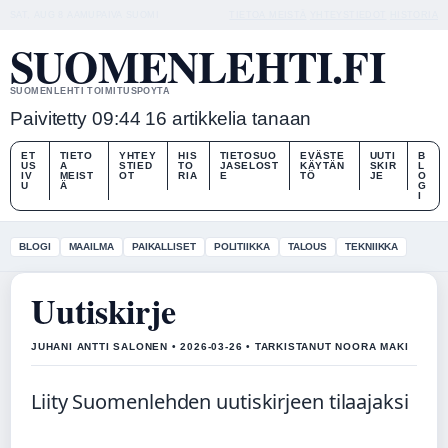
SAT, AUG 8
AAMUPAIVA
SUOMI
TIETOA MEISTÄ
YHTEYSTIEDOT
HISTORIA
SUOMENLEHTI.FI
SUOMENLEHTI TOIMITUSPOYTA
Paivitetty 09:44
16 artikkelia tanaan
ET
TIETO
YHTEY
HIS
TIETOSUO
EVÄSTE
UUTI
B
US
A
STIED
TO
JASELOST
KÄYTÄN
SKIR
L
IV
MEIST
OT
RIA
E
TÖ
JE
O
U
Ä
G
I
BLOGI
MAAILMA
PAIKALLISET
POLITIIKKA
TALOUS
TEKNIIKKA
Uutiskirje
JUHANI ANTTI SALONEN • 2026-03-26 • TARKISTANUT NOORA MAKI
Liity Suomenlehden uutiskirjeen tilaajaksi