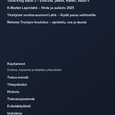
Tulsa King kausi 3 – Ensi-ilta, jaksot, traileri, kausi 4
K-Market Lapinlahti – Hinta ja aukiolo 2025
Yksityiset vuokra-asunnot Lahti – löydä paras vaihtoehto
Melania Trumpin koulutus – opiskelu, ura ja tausta
Kaytannot
Omistus, kaytannot ja lukijoiden yhteystiedot.
Tietoa meistä
Yhteystiedot
Historia
Tietosuojaseloste
Evästekäytäntö
Uutiskirje