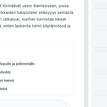
et törmäävät usein tilanteeseen, jossa
tikkaiden tukipisteen etäisyyys seinästä.
n ratkaisun, kunhan tunnistaa oikeat
ä, miten laskenta toimii käytännössä ja
lopulle ja pidemmälle
stiedot
set keinot
telut