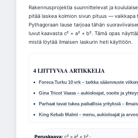
Rakennusprojektia suunnittelevat ja koululais
pitää laskea kolmion sivun pituus — vaikkapa 
Pythagoraan lause tarjoaa tähän suoraviivaise
luvut kaavasta c² = a² + b². Tämä opas näyttä
mistä löytää ilmaisen laskurin heti käyttöön.
4 LIITTYVAA ARTIKKELIA
Foreca Turku 10 vrk – tarkka sääennuste viikon
Gina Tricot Vaasa – aukioloajat, osoite ja yhtey
Parhaat tavat tukea paikallisia yrityksiä – Ilmai
King Kebab Malmi – menu, aukioloajat ja arvos
Peruskaava:
c² = a² + b² ·