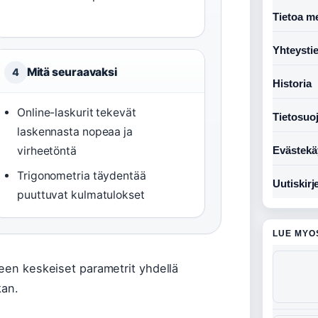
Tietoa me
Yhteysti
Mitä seuraavaksi
4
Historia
Online-laskurit tekevät
Tietosuo
laskennasta nopeaa ja
Evästekä
virheetöntä
Trigonometria täydentää
Uutiskirj
puuttuvat kulmatulokset
LUE MYO
seen keskeiset parametrit yhdellä
kan.