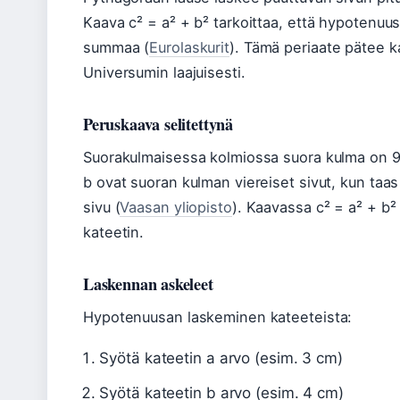
Kaava c² = a² + b² tarkoittaa, että hypotenuus
summaa (
Eurolaskurit
). Tämä periaate pätee ka
Universumin laajuisesti.
Peruskaava selitettynä
Suorakulmaisessa kolmiossa suora kulma on 90 a
b ovat suoran kulman viereiset sivut, kun taa
sivu (
Vaasan yliopisto
). Kaavassa c² = a² + b²
kateetin.
Laskennan askeleet
Hypotenuusan laskeminen kateeteista:
Syötä kateetin a arvo (esim. 3 cm)
Syötä kateetin b arvo (esim. 4 cm)