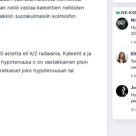
an neliö vastaa kateettien neliöiden
LIVE-K
ikkiin suorakulmaisiin kolmioihin
Mi
Hy
20
7 
stetta eli π/2 radiaania. Kateetit a ja
El
Se
s hypotenuusa c on vastakkainen pisin
va
 ratkaiset joko hypotenuusan tai
9 
Jo
Hy
ja
11