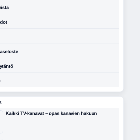
istä
edot
jaseloste
ytäntö
e
S
Kaikki TV-kanavat – opas kanavien hakuun