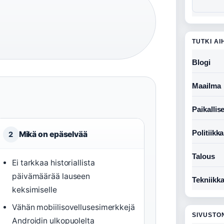
TUTKI AI
Blogi
Maailma
Paikallise
Politiikka
Mikä on epäselvää
2
Talous
Ei tarkkaa historiallista
päivämäärää lauseen
Tekniikk
keksimiselle
Vähän mobiilisovellusesimerkkejä
SIVUSTO
Androidin ulkopuolelta