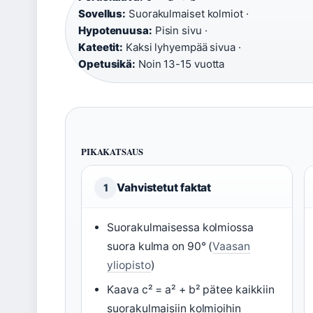
Sovellus:
Suorakulmaiset kolmiot ·
Hypotenuusa:
Pisin sivu ·
Kateetit:
Kaksi lyhyempää sivua ·
Opetusikä:
Noin 13-15 vuotta
PIKAKATSAUS
Vahvistetut faktat
1
Suorakulmaisessa kolmiossa
suora kulma on 90° (
Vaasan
yliopisto
)
Kaava c² = a² + b² pätee kaikkiin
suorakulmaisiin kolmioihin