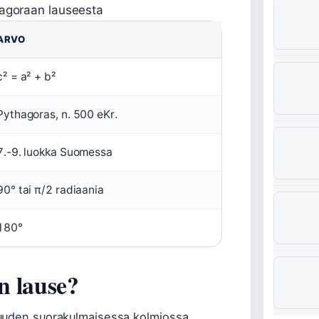
agoraan lauseesta
ARVO
c² = a² + b²
Pythagoras, n. 500 eKr.
7.-9. luokka Suomessa
90° tai π/2 radiaania
180°
n lause?
tuuden suorakulmaisessa kolmiossa.