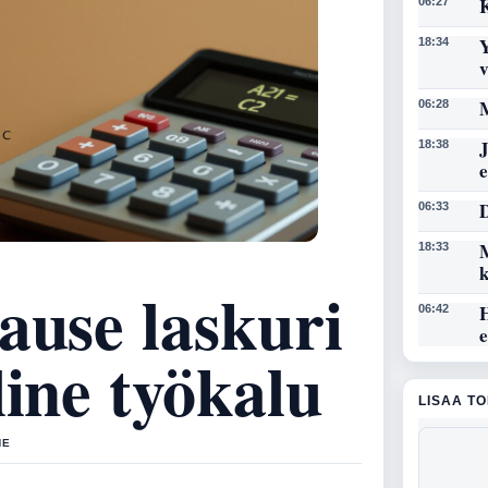
K
06:27
Y
18:34
M
06:28
J
18:38
D
06:33
M
18:33
ause laskuri
06:42
line työkalu
LISAA T
NE