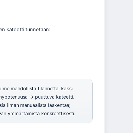
en kateetti tunnetaan:
lme mahdollista tilannetta: kaksi
 hypotenuusa → puuttuva kateetti.
sia ilman manuaalista laskentaa;
avan ymmärtämistä konkreettisesti.