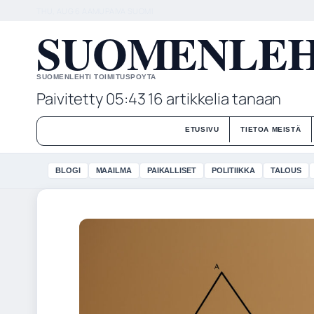
THU, AUG 6
AAMUPAIVA
SUOMI
SUOMENLEHT
SUOMENLEHTI TOIMITUSPOYTA
Paivitetty 05:43
16 artikkelia tanaan
ETUSIVU
TIETOA MEISTÄ
BLOGI
MAAILMA
PAIKALLISET
POLITIIKKA
TALOUS