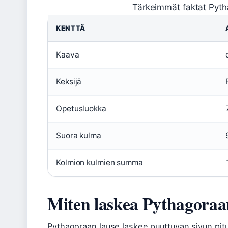
Tärkeimmät faktat Pyth
KENTTÄ
Kaava
Keksijä
Opetusluokka
Suora kulma
Kolmion kulmien summa
Miten laskea Pythagoraa
Pythagoraan lause laskee puuttuvan sivun pi