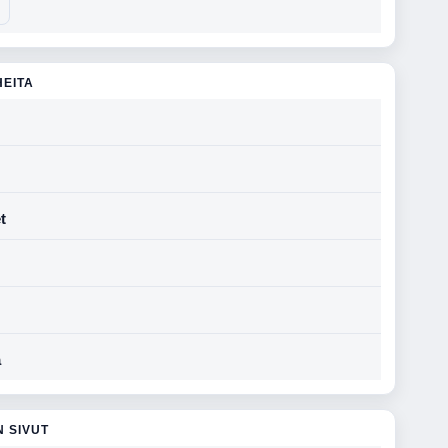
HEITA
t
a
N SIVUT