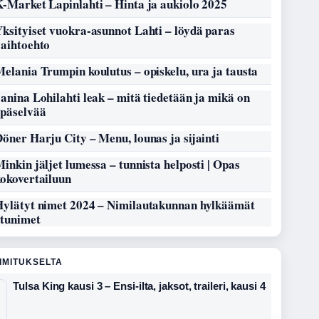
-Market Lapinlahti – Hinta ja aukiolo 2025
ksityiset vuokra-asunnot Lahti – löydä paras
vaihtoehto
elania Trumpin koulutus – opiskelu, ura ja tausta
anina Lohilahti leak – mitä tiedetään ja mikä on
epäselvää
öner Harju City – Menu, lounas ja sijainti
inkin jäljet lumessa – tunnista helposti | Opas
kokovertailuun
Hylätyt nimet 2024 – Nimilautakunnan hylkäämät
etunimet
OIMITUKSELTA
Tulsa King kausi 3 – Ensi-ilta, jaksot, traileri, kausi 4