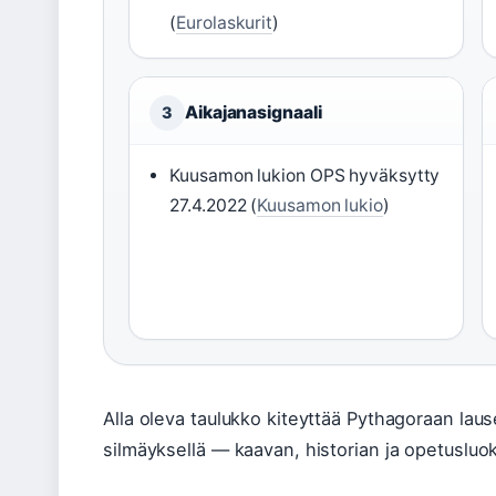
(
Eurolaskurit
)
Aikajanasignaali
3
Kuusamon lukion OPS hyväksytty
27.4.2022 (
Kuusamon lukio
)
Alla oleva taulukko kiteyttää Pythagoraan lau
silmäyksellä — kaavan, historian ja opetusluo