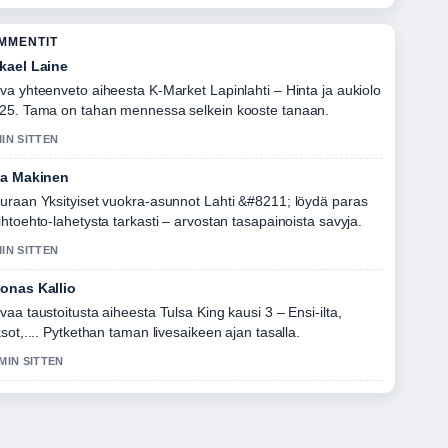
OMMENTIT
kael Laine
va yhteenveto aiheesta K-Market Lapinlahti – Hinta ja aukiolo
25. Tama on tahan mennessa selkein kooste tanaan.
MIN SITTEN
la Makinen
uraan Yksityiset vuokra-asunnot Lahti &#8211; löydä paras
ihtoehto-lahetysta tarkasti – arvostan tasapainoista savyja.
MIN SITTEN
onas Kallio
vaa taustoitusta aiheesta Tulsa King kausi 3 – Ensi-ilta,
ksot,.... Pytkethan taman livesaikeen ajan tasalla.
 MIN SITTEN