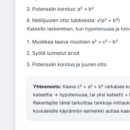
Potenssiin korotus: a² + b²
Neliöjuuren otto tuloksesta: √(a² + b²)
Kateetin laskeminen, kun hypotenuusa ja toin
Muokkaa kaava muotoon a² = c² – b²
Syötä tunnetut arvot
Potenssiin korotus ja juuren otto
Yhteenveto:
Kaava c² = a² + b² ratkaisee ko
kateettia → hypotenuusa, tai yksi kateetti +
Rakentajille tämä tarkoittaa tarkkoja mittauk
koululaisille käytännön esimerkki auttaa ka