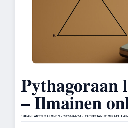
Pythagoraan l
– Ilmainen on
JUHANI ANTTI SALONEN • 2026-04-24 • TARKISTANUT MIKAEL LAI