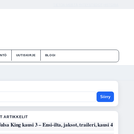
TIETOA MEISTÄ
YHTEYSTIEDOT
HISTORIA
ÄNTÖ
UUTISKIRJE
BLOGI
Siirry
T ARTIKKELIT
ulsa King kausi 3 – Ensi-ilta, jaksot, traileri, kausi 4