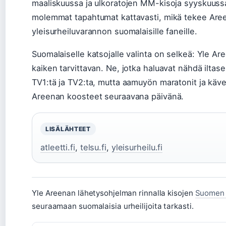
maaliskuussa ja ulkoratojen MM-kisoja syyskuussa
molemmat tapahtumat kattavasti, mikä tekee Ar
yleisurheiluvarannon suomalaisille faneille.
Suomalaiselle katsojalle valinta on selkeä: Yle Ar
kaiken tarvittavan. Ne, jotka haluavat nähdä iltase
TV1:tä ja TV2:ta, mutta aamuyön maratonit ja kävel
Areenan koosteet seuraavana päivänä.
LISÄLÄHTEET
atleetti.fi
,
telsu.fi
,
yleisurheilu.fi
Yle Areenan lähetysohjelman rinnalla kisojen
Suomen j
seuraamaan suomalaisia urheilijoita tarkasti.