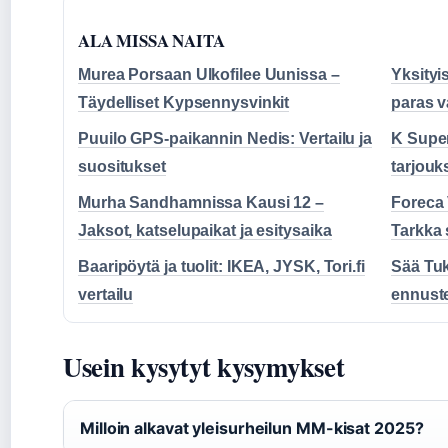
ALA MISSA NAITA
Murea Porsaan Ulkofilee Uunissa –
Yksityi
Täydelliset Kypsennysvinkit
paras v
Puuilo GPS-paikannin Nedis: Vertailu ja
K Super
suositukset
tarjouks
Murha Sandhamnissa Kausi 12 –
Foreca 
Jaksot, katselupaikat ja esitysaika
Tarkka 
Baaripöytä ja tuolit: IKEA, JYSK, Tori.fi
Sää Tuk
vertailu
ennuste
Usein kysytyt kysymykset
Milloin alkavat yleisurheilun MM-kisat 2025?