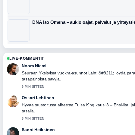
DNA Iso Omena – aukioloajat, palvelut ja yhteysti
LIVE-KOMMENTIT
Noora Niemi
Seuraan Yksityiset vuokra-asunnot Lahti &#8211; löydä paras
tasapainoista savyja.
6 MIN SITTEN
Oskari Lehtinen
Hyvaa taustoitusta aiheesta Tulsa King kausi 3 – Ensi-ilta, ja
tasalla.
8 MIN SITTEN
Sanni Heikkinen