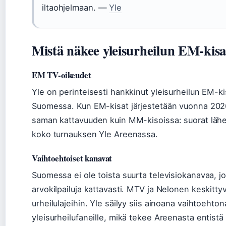
iltaohjelmaan. —
Yle
Mistä näkee yleisurheilun EM-kisa
EM TV-oikeudet
Yle on perinteisesti hankkinut yleisurheilun EM-k
Suomessa. Kun EM-kisat järjestetään vuonna 2026
saman kattavuuden kuin MM-kisoissa: suorat lähet
koko turnauksen Yle Areenassa.
Vaihtoehtoiset kanavat
Suomessa ei ole toista suurta televisiokanavaa, jo
arvokilpailuja kattavasti. MTV ja Nelonen keskitt
urheilulajeihin. Yle säilyy siis ainoana vaihtoehton
yleisurheilufaneille, mikä tekee Areenasta entist