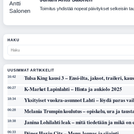
Toimitus yhdistää nopeat päivitykset selkeisiin taus
HAKU
UUSIMMAT ARTIKKELIT
Tulsa King kausi 3 – Ensi-ilta, jaksot, traileri, kaus
16:42
K-Market Lapinlahti – Hinta ja aukiolo 2025
06:27
Yksityiset vuokra-asunnot Lahti – löydä paras vai
18:34
Melania Trumpin koulutus – opiskelu, ura ja taust
06:28
Janina Lohilahti leak – mitä tiedetään ja mikä on
18:38
Döner Harju City – Menu, lounas ja sijainti
06:33