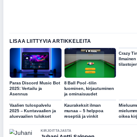
LISAA LIITTYVIA ARTIKKELEITA
Crazy Ti
Ilmainen 
tilastoj
Paras Discord Music Bot
8 Ball Pool -tilin
2025: Vertailu ja
luominen, kirjautuminen
Asennus
ja ominaisuudet
Vaalien tulospalvelu
Kaurakeksit ilman
Mieluum
2025 – Kuntavaalien ja
munaa – 5 helppoa
mielumm
aluevaalien tulokset
reseptiä ja vinkit
oikea ki
KIRJOITTAJASTA
Juhani Antti Salonen