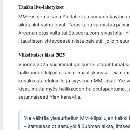
Tänään live-lähetykset
MM-kisojen aikana Yle lähettää suorana käytännös
aikataulut vaihtelevat. Paras tapa varmistaa päivä
Areenan etusivulta tai Etusuora.com-sivustolta. Yl
iltauutisten yhteydessä niistä päivistä, jolloin suuri
Viikoittaiset kisat 2025
Vuonna 2025 suurimmat yleisurheilutapahtumat suo
hallikauden kilpailut tammi–maaliskuussa, Diamond
kesäkuusta elokuulle ja syyskuun MM-kisat. Yle v
kisat, mutta myös hallikauden huipputapahtumat 
satunnaisesti Ylen kanavilla.
Yle välittää yleisurheilun MM-kilpailujen kaikki
– aamusessiot aamuyöllä Suomen aikaa, iltasessi