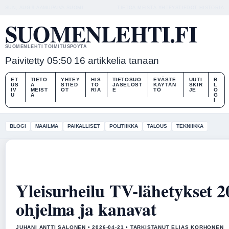
SUN, AUG 9
AAMUPAIVA
SUOMI
TIETOA MEISTÄ
YHTEYSTIEDOT
HISTORIA
SUOMENLEHTI.FI
SUOMENLEHTI TOIMITUSPOYTA
Paivitetty 05:50
16 artikkelia tanaan
ET
TIETO
YHTEY
HIS
TIETOSUO
EVÄSTE
UUTI
B
US
A
STIED
TO
JASELOST
KÄYTÄN
SKIR
L
IV
MEIST
OT
RIA
E
TÖ
JE
O
U
Ä
G
I
BLOGI
MAAILMA
PAIKALLISET
POLITIIKKA
TALOUS
TEKNIIKKA
Yleisurheilu TV-lähetykset 
ohjelma ja kanavat
JUHANI ANTTI SALONEN • 2026-04-21 • TARKISTANUT ELIAS KORHONEN