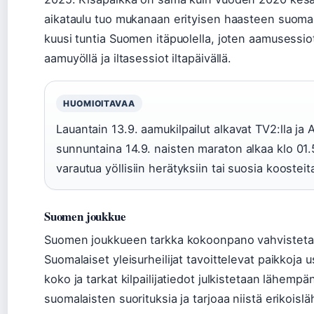
aikataulu tuo mukanaan erityisen haasteen suomalai
kuusi tuntia Suomen itäpuolella, joten aamusessi
aamuyöllä ja iltasessiot iltapäivällä.
HUOMIOITAVAA
Lauantain 13.9. aamukilpailut alkavat TV2:lla ja
sunnuntaina 14.9. naisten maraton alkaa klo 01
varautua yöllisiin herätyksiin tai suosia koostei
Suomen joukkue
Suomen joukkueen tarkka kokoonpano vahvistet
Suomalaiset yleisurheilijat tavoittelevat paikkoja 
koko ja tarkat kilpailijatiedot julkistetaan lähempä
suomalaisten suorituksia ja tarjoaa niistä erikoisl