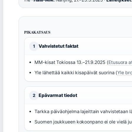
PIKAKATSAUS
Vahvistetut faktat
1
MM-kisat Tokiossa 13.–21.9.2025 (
Etusuora a
Yle lähettää kaikki kisapäivät suorina (
Yle br
Epävarmat tiedot
2
Tarkka päiväohjelma lajeittain vahvistetaan 
Suomen joukkueen kokoonpano ei ole vielä jul