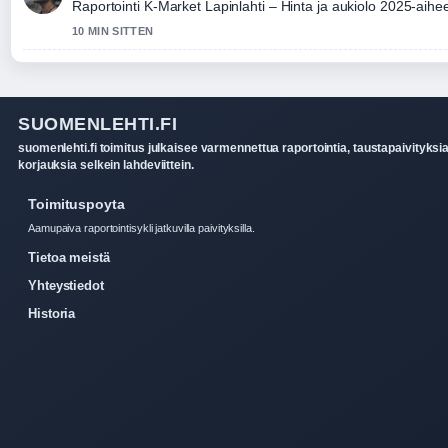
Raportointi K-Market Lapinlahti – Hinta ja aukiolo 2025-aihee
10 MIN SITTEN
SUOMENLEHTI.FI
suomenlehti.fi toimitus julkaisee varmennettua raportointia, taustapaivityksia
korjauksia selkein lahdeviittein.
Toimituspoyta
Aamupaiva raportointisykli jatkuvilla paivityksilla.
Tietoa meistä
Yhteystiedot
Historia