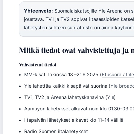
Yhteenveto:
Suomalaiskatsojille Yle Areena on se
joustava. TV1 ja TV2 sopivat iltasessioiden kats
lähetysten suhteen suoratoisto on ainoa käytännö
Mitkä tiedot ovat vahvistettuja ja
Vahvistetut tiedot
MM-kisat Tokiossa 13.–21.9.2025 (
Etusuora athle
Yle lähettää kaikki kisapäivät suorina (
Yle broad
TV1, TV2 ja Areena lähetyskanavina (Yle)
Aamuyön lähetykset alkavat noin klo 01.30–03.0
Iltapäivän lähetykset alkavat klo 11–14 välillä
Radio Suomen iltalähetykset