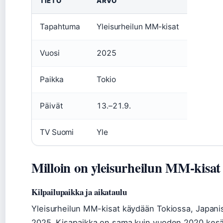
TIETO
ARVO
Tapahtuma
Yleisurheilun MM-kisat
Vuosi
2025
Paikka
Tokio
Päivät
13.–21.9.
TV Suomi
Yle
Milloin on yleisurheilun MM-kisat
Kilpailupaikka ja aikataulu
Yleisurheilun MM-kisat käydään Tokiossa, Japanis
2025. Kisapaikka on sama kuin vuoden 2020 kesä