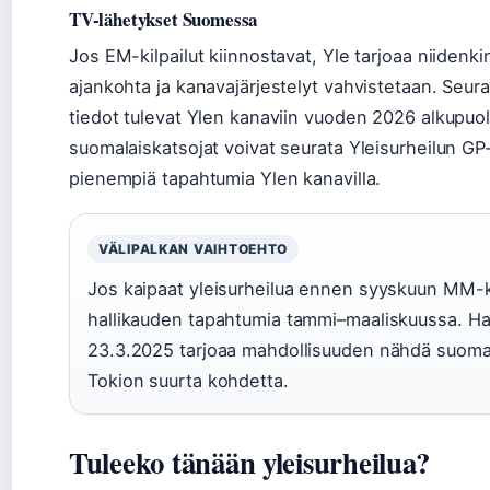
TV-lähetykset Suomessa
Jos EM-kilpailut kiinnostavat, Yle tarjoaa niide
ajankohta ja kanavajärjestelyt vahvistetaan. Seu
tiedot tulevat Ylen kanaviin vuoden 2026 alkupuole
suomalaiskatsojat voivat seurata Yleisurheilun GP-s
pienempiä tapahtumia Ylen kanavilla.
VÄLIPALKAN VAIHTOEHTO
Jos kaipaat yleisurheilua ennen syyskuun MM-ki
hallikauden tapahtumia tammi–maaliskuussa. Ha
23.3.2025 tarjoaa mahdollisuuden nähdä suomal
Tokion suurta kohdetta.
Tuleeko tänään yleisurheilua?