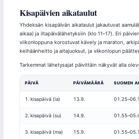
Kisapäivien aikataulut
Yhdeksän kisapäivän aikataulut jakautuvat aamul
aikaa) ja iltapäivälähetyksiin (klo 11–17). Eri päivi
viikonloppuna korostuvat kävely ja maraton, arkip
keihäänheitto ja aitajuoksut, ja viikonlopun päättee
Tarkemmat lähetysajat päivittäin näkyvät alla ole
PÄIVÄ
PÄIVÄMÄÄRÄ
SUOMEN A
1. kisapäivä (la)
13.9.
01.25–06.
2. kisapäivä (su)
14.9.
01.55–05.
3. kisapäivä (ma)
15.9.
01.55–05.