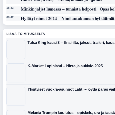
Minkin jäljet lumessa – tunnista helposti | Opas k
18:33
Hylätyt nimet 2024 – Nimilautakunnan hylkäämät
06:42
LISAA TOIMITUKSELTA
Tulsa King kausi 3 – Ensi-ilta, jaksot, traileri, kaus
K-Market Lapinlahti – Hinta ja aukiolo 2025
Yksityiset vuokra-asunnot Lahti – löydä paras va
Melania Trumpin koulutus – opiskelu, ura ja taust