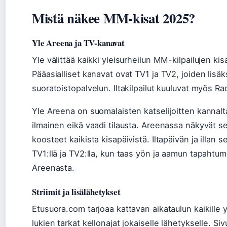
Mistä näkee MM-kisat 2025?
Yle Areena ja TV-kanavat
Yle välittää kaikki yleisurheilun MM-kilpailujen ki
Pääasialliset kanavat ovat TV1 ja TV2, joiden lisä
suoratoistopalvelun. Iltakilpailut kuuluvat myös R
Yle Areena on suomalaisten katselijoitten kannalta
ilmainen eikä vaadi tilausta. Areenassa näkyvät s
koosteet kaikista kisapäivistä. Iltapäivän ja illan
TV1:llä ja TV2:lla, kun taas yön ja aamun tapahtu
Areenasta.
Striimit ja lisälähetykset
Etusuora.com tarjoaa kattavan aikataulun kaikille 
lukien tarkat kellonajat jokaiselle lähetykselle. Si