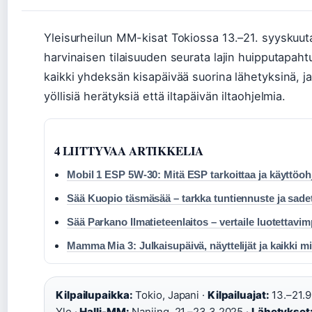
Yleisurheilun MM-kisat Tokiossa 13.–21. syyskuut
harvinaisen tilaisuuden seurata lajin huipputapahtu
kaikki yhdeksän kisapäivää suorina lähetyksinä, 
yöllisiä herätyksiä että iltapäivän iltaohjelmia.
4 LIITTYVAA ARTIKKELIA
Mobil 1 ESP 5W-30: Mitä ESP tarkoittaa ja käyttöoh
Sää Kuopio täsmäsää – tarkka tuntiennuste ja sade
Sää Parkano Ilmatieteenlaitos – vertaile luotettavim
Mamma Mia 3: Julkaisupäivä, näyttelijät ja kaikki 
Kilpailupaikka:
Tokio, Japani ·
Kilpailuajat:
13.–21.9
Yle ·
Halli-MM:
Nanjing, 21.–23.3.2025 ·
Lähetykset