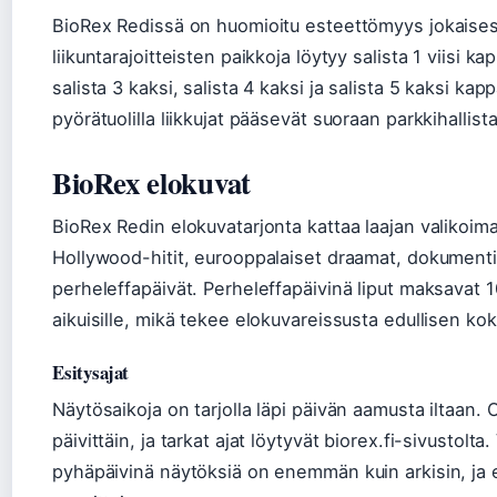
BioRex Redissä on huomioitu esteettömyys jokaisess
liikuntarajoitteisten paikkoja löytyy salista 1 viisi kap
salista 3 kaksi, salista 4 kaksi ja salista 5 kaksi kap
pyörätuolilla liikkujat pääsevät suoraan parkkihallista
BioRex elokuvat
BioRex Redin elokuvatarjonta kattaa laajan valikoi
Hollywood-hitit, eurooppalaiset draamat, dokumentit
perheleffapäivät. Perheleffapäivinä liput maksavat 1
aikuisille, mikä tekee elokuvareissusta edullisen ko
Esitysajat
Näytösaikoja on tarjolla läpi päivän aamusta iltaan. 
päivittäin, ja tarkat ajat löytyvät biorex.fi-sivustolta.
pyhäpäivinä näytöksiä on enemmän kuin arkisin, ja er