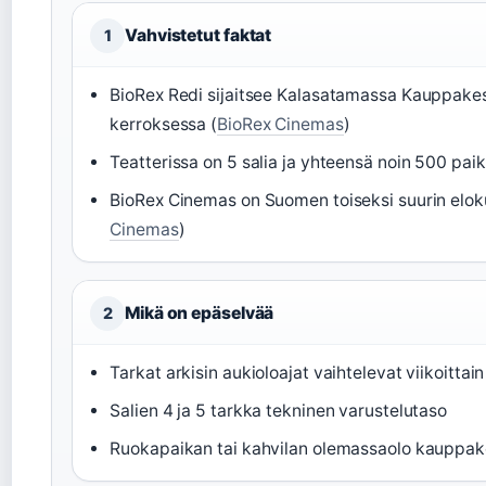
Vahvistetut faktat
1
BioRex Redi sijaitsee Kalasatamassa Kauppake
kerroksessa (
BioRex Cinemas
)
Teatterissa on 5 salia ja yhteensä noin 500 paik
BioRex Cinemas on Suomen toiseksi suurin eloku
Cinemas
)
Mikä on epäselvää
2
Tarkat arkisin aukioloajat vaihtelevat viikoittain
Salien 4 ja 5 tarkka tekninen varustelutaso
Ruokapaikan tai kahvilan olemassaolo kauppa