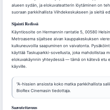
alueen sydän, ja elokuvateatterin löytäminen on teht
suoraan parkkihallista Viihdekeskukseen ja sieltä ede
Sijainti Redissä
Käyntiosoite on Hermannin rantatie 5, 00580 Helsink
Metroasema sijaitsee aivan kauppakeskuksen vieressä
kulkuneuvoilla saapuminen on vaivatonta. Pysäköinti
käyttää Taskuparkki-sovellusta, joka mahdollistaa
elokuvakäynnin yhteydessä — tämä on kätevä etu eri
käyville.
“A-hissien ansiosta koko matka parkkihallista sal
BioRex Cinemasin tiedottaja.
Saavutettavuus