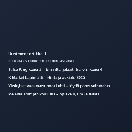
Uusimmat artikkelit
Nopea paasy toimituksen uusimpiin paivityksiin.
Tulsa King kausi 3 – Ensi-ilta, jaksot, traileri, kausi 4
K-Market Lapinlahti – Hinta ja aukiolo 2025
Yksityiset vuokra-asunnot Lahti – löydä paras vaihtoehto
Melania Trumpin koulutus – opiskelu, ura ja tausta