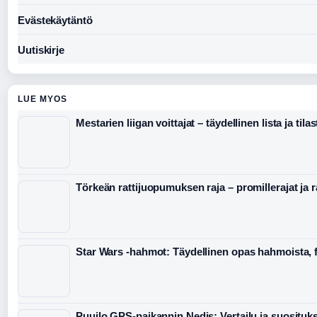
Evästekäytäntö
Uutiskirje
LUE MYOS
Mestarien liigan voittajat – täydellinen lista ja tilas
Törkeän rattijuopumuksen raja – promillerajat ja 
Star Wars -hahmot: Täydellinen opas hahmoista, f
Puuilo GPS-paikannin Nedis: Vertailu ja suosituk