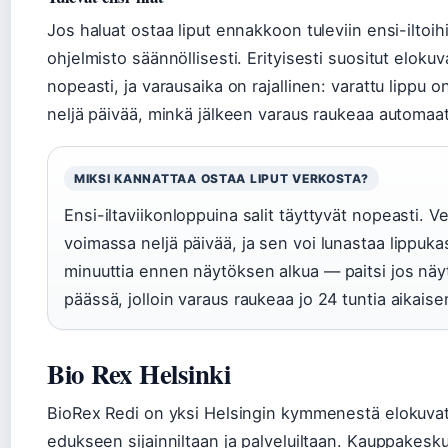
Jos haluat ostaa liput ennakkoon tuleviin ensi-iltoih
ohjelmisto säännöllisesti. Erityisesti suositut elok
nopeasti, ja varausaika on rajallinen: varattu lippu
neljä päivää, minkä jälkeen varaus raukeaa automaat
MIKSI KANNATTAA OSTAA LIPUT VERKOSTA?
Ensi-iltaviikonloppuina salit täyttyvät nopeasti. V
voimassa neljä päivää, ja sen voi lunastaa lippuka
minuuttia ennen näytöksen alkua — paitsi jos näyt
päässä, jolloin varaus raukeaa jo 24 tuntia aikais
Bio Rex Helsinki
BioRex Redi on yksi Helsingin kymmenestä elokuvate
edukseen sijainniltaan ja palveluiltaan. Kauppakes