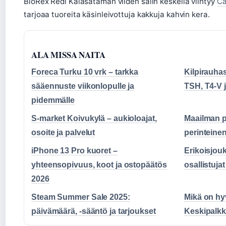
BioRex Redi Kalasataman viiden salin keskellä viihtyy
Ca
tarjoaa tuoreita käsinleivottuja kakkuja kahvin kera.
ALA MISSA NAITA
Foreca Turku 10 vrk – tarkka
Kilpirauhas
sääennuste viikonlopulle ja
TSH, T4-V j
pidemmälle
S-market Koivukylä – aukioloajat,
Maailman 
osoite ja palvelut
perinteinen
iPhone 13 Pro kuoret –
Erikoisjouk
yhteensopivuus, koot ja ostopäätös
osallistujat
2026
Steam Summer Sale 2025:
Mikä on h
päivämäärä, -sääntö ja tarjoukset
Keskipalkka