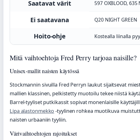
Saatavat värit
597 OXBLOOD, 635 
Ei saatavana
Q20 NIGHT GREEN
Hoito-ohje
Kostealla liinalla py
Mitä vaihtoehtoja Fred Perry tarjoaa naisille?
Unisex-mallit naisten käytössä
Stockmannin sivuilla Fred Perryn laukut sijaitsevat mie
mallien klassinen, pelkistetty muotoilu tekee niistä käy
Barrel-tyyliset putkikassit sopivat monenlaisille käyttäji
Lipa alastonmekko
-tyylinen rohkea muotikuva muistutt
naisten urbaaniin tyyliin.
Värivaihtoehtojen rajoitukset