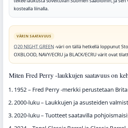
tekee laukusta soveltuvan Suomen sääoloihin, ja sen 
kostealla liinalla.
VÄRIN SAATAVUUS
Q20 NIGHT GREEN
-väri on tällä hetkellä loppunut S
OXBLOOD, NAVY/ECRU ja BLACK/ECRU värit ovat tilatt
Miten Fred Perry -laukkujen saatavuus on keh
1952
– Fred Perry -merkki perustetaan Brita
2000-luku
– Laukkujen ja asusteiden valmis
2020-luku
– Tuotteet saatavilla pohjoismaisi