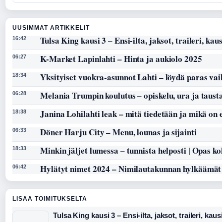
UUSIMMAT ARTIKKELIT
Tulsa King kausi 3 – Ensi-ilta, jaksot, traileri, kaus
16:42
K-Market Lapinlahti – Hinta ja aukiolo 2025
06:27
Yksityiset vuokra-asunnot Lahti – löydä paras vai
18:34
Melania Trumpin koulutus – opiskelu, ura ja taust
06:28
Janina Lohilahti leak – mitä tiedetään ja mikä on
18:38
Döner Harju City – Menu, lounas ja sijainti
06:33
Minkin jäljet lumessa – tunnista helposti | Opas k
18:33
Hylätyt nimet 2024 – Nimilautakunnan hylkäämät
06:42
LISAA TOIMITUKSELTA
Tulsa King kausi 3 – Ensi-ilta, jaksot, traileri, kaus