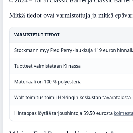
2024
– Tonal Classic Barrel ja Classic Barre
Mitkä tiedot ovat varmistettuja ja mitkä epäva
VARMISTETUT TIEDOT
Stockmann myy Fred Perry -laukkuja 119 euron hinnal
Tuotteet valmistetaan Kiinassa
Materiaali on 100 % polyesteriä
Wolt-toimitus toimii Helsingin keskustan tavaratalosta
Hintaopas löytää tarjoushintoja 59,50 eurosta
kolmest