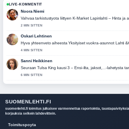
LIVE-KOMMENTIT
Noora Niemi
Vahvaa tarkistustyota liittyen K-Market Lapinlahti – Hinta ja 
2 MIN SITTEN
Oskari Lehtinen
Hyva yhteenveto aiheesta Yksityiset vuokra-asunnot Lahti 
4 MIN SITTEN
Sanni Heikkinen
Seuraan Tulsa King kausi 3 – Ensi-ilta, jaksot,...-lahetysta t
6 MIN SITTEN
SUOMENLEHTI.FI
suomenlehti.fi toimitus julkaisee varmennettua raportointia, taustapaivityksia
korjauksia selkein lahdeviittein.
Toimituspoyta