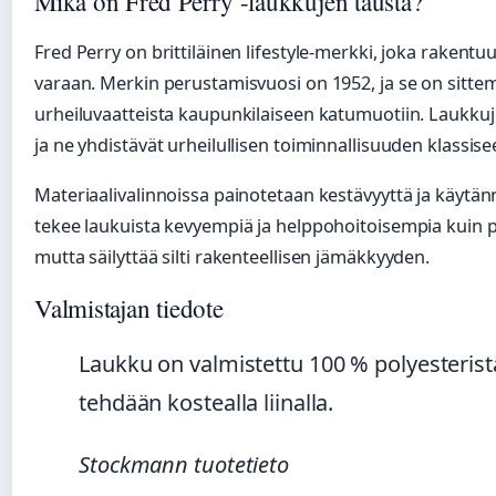
Mikä on Fred Perry -laukkujen tausta?
Fred Perry on brittiläinen lifestyle-merkki, joka rakent
varaan. Merkin perustamisvuosi on 1952, ja se on sitt
urheiluvaatteista kaupunkilaiseen katumuotiin. Laukkuje
ja ne yhdistävät urheilullisen toiminnallisuuden klassiseen
Materiaalivalinnoissa painotetaan kestävyyttä ja käytänn
tekee laukuista kevyempiä ja helppohoitoisempia kuin 
mutta säilyttää silti rakenteellisen jämäkkyyden.
Valmistajan tiedote
Laukku on valmistettu 100 % polyesteristä
tehdään kostealla liinalla.
Stockmann tuotetieto