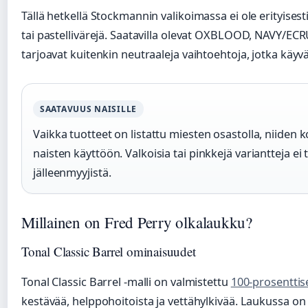
Tällä hetkellä Stockmannin valikoimassa ei ole erityisesti
tai pastellivärejä. Saatavilla olevat OXBLOOD, NAVY/E
tarjoavat kuitenkin neutraaleja vaihtoehtoja, jotka käyvä
SAATAVUUS NAISILLE
Vaikka tuotteet on listattu miesten osastolla, niiden k
naisten käyttöön. Valkoisia tai pinkkejä variantteja ei 
jälleenmyyjistä.
Millainen on Fred Perry olkalaukku?
Tonal Classic Barrel ominaisuudet
Tonal Classic Barrel -malli on valmistettu
100-prosenttis
kestävää, helppohoitoista ja vettähylkivää. Laukussa on