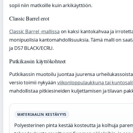
sopii niin matkoille kuin arkikäyttöön.
Classic Barrel erot
Classic Barrel -mallissa
on kaksi kantokahvaa ja irrotett
monipuolisia kantomahdollisuuksia. Tämä malli on saat
ja D57 BLACK/ECRU.
Putkikassin käyttökohteet
Putkikassin muotoilu juontaa juurensa urheilukassoist
versio toimii nykyään
viikonloppulaukkuna tai kuntosali
mahdollistaa pitkiesineiden kuljettamisen ja tilavan pa
MATERIAALIN KESTÄVYYS
Polyesterinen pinta kestää kosteutta ja kolhuja par