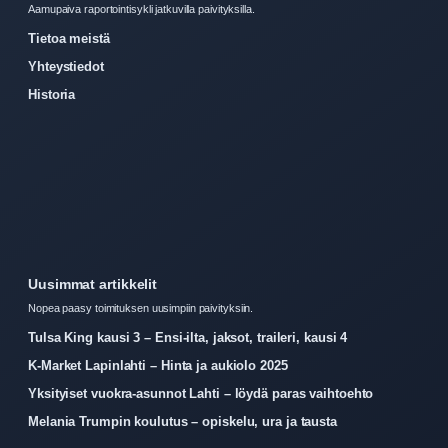
Aamupaiva raportointisykli jatkuvilla paivityksilla.
Tietoa meistä
Yhteystiedot
Historia
Uusimmat artikkelit
Nopea paasy toimituksen uusimpiin paivityksiin.
Tulsa King kausi 3 – Ensi-ilta, jaksot, traileri, kausi 4
K-Market Lapinlahti – Hinta ja aukiolo 2025
Yksityiset vuokra-asunnot Lahti – löydä paras vaihtoehto
Melania Trumpin koulutus – opiskelu, ura ja tausta