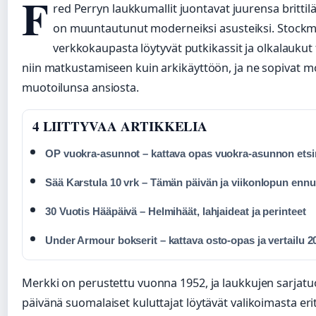
F
red Perryn laukkumallit juontavat juurensa brittil
on muuntautunut moderneiksi asusteiksi. Stockma
verkkokaupasta löytyvät putkikassit ja olkalaukut 
niin matkustamiseen kuin arkikäyttöön, ja ne sopivat mon
muotoilunsa ansiosta.
4 LIITTYVAA ARTIKKELIA
OP vuokra-asunnot – kattava opas vuokra-asunnon etsi
Sää Karstula 10 vrk – Tämän päivän ja viikonlopun ennu
30 Vuotis Hääpäivä – Helmihäät, lahjaideat ja perinteet
Under Armour bokserit – kattava osto-opas ja vertailu 2
Merkki on perustettu vuonna 1952, ja laukkujen sarjatuo
päivänä suomalaiset kuluttajat löytävät valikoimasta erit