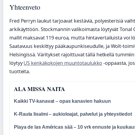
Yhteenveto
Fred Perryn laukut tarjoavat kestäviä, polyesterisiä vaih
arkikäyttöön. Stockmannin valikoimasta löytyvät Tonal Cla
mallit maksavat 119 euroa, mutta hintavertailuista voi lö
Saatavuus keskittyy pääkaupunkiseudulle, ja Wolt-toim
Helsingissä. Väritykset rajoittuvat tällä hetkellä tummiin
löytyy
US kenkäkokojen muuntotaulukko
-oppaasta, jos
tuotteita.
ALA MISSA NAITA
Kaikki TV-kanavat – opas kanavien hakuun
K-Rauta Iisalmi – aukioloajat, palvelut ja yhteystiedot
Playa de las Américas sää – 10 vrk ennuste ja kuukaus