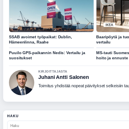
SSAB avoimet työpaikat: Dublin,
Baaripöytä ja tuol
Hämeenlinna, Raahe
vertailu
Puuilo GPS-paikannin Nedis: Vertailu ja
MS-tauti Suomess
suositukset
hoito ja ennuste
KIRJOITTAJASTA
Juhani Antti Salonen
Toimitus yhdistää nopeat päivitykset selkeisiin taus
HAKU