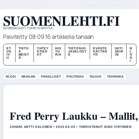
MON, AUG 10
AAMUPAIVA
SUOMI
TIETOA MEISTÄ
YHTEYSTIEDOT
HISTORIA
SUOMENLEHTI.FI
SUOMENLEHTI TOIMITUSPOYTA
Paivitetty 08:09
16 artikkelia tanaan
ET
TIETO
YHTEY
HIS
TIETOSUO
EVÄSTE
UUTI
B
US
A
STIED
TO
JASELOST
KÄYTÄN
SKIR
L
IV
MEIST
OT
RIA
E
TÖ
JE
O
U
Ä
G
I
BLOGI
MAAILMA
PAIKALLISET
POLITIIKKA
TALOUS
TEKNIIKKA
Fred Perry Laukku – Mallit,
JUHANI ANTTI SALONEN • 2026-04-06 • TARKISTANUT AINO VIRTANEN