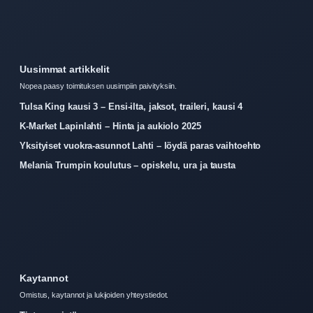
Uusimmat artikkelit
Nopea paasy toimituksen uusimpiin paivityksiin.
Tulsa King kausi 3 – Ensi-ilta, jaksot, traileri, kausi 4
K-Market Lapinlahti – Hinta ja aukiolo 2025
Yksityiset vuokra-asunnot Lahti – löydä paras vaihtoehto
Melania Trumpin koulutus – opiskelu, ura ja tausta
Kaytannot
Omistus, kaytannot ja lukijoiden yhteystiedot.