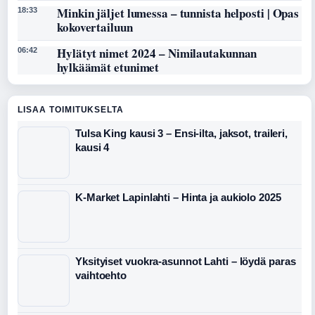
Minkin jäljet lumessa – tunnista helposti | Opas
18:33
kokovertailuun
Hylätyt nimet 2024 – Nimilautakunnan
06:42
hylkäämät etunimet
LISAA TOIMITUKSELTA
Tulsa King kausi 3 – Ensi-ilta, jaksot, traileri,
kausi 4
K-Market Lapinlahti – Hinta ja aukiolo 2025
Yksityiset vuokra-asunnot Lahti – löydä paras
vaihtoehto