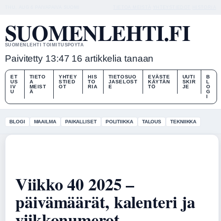
THU, AUG 6
PAIVAPAIVA
SUOMI
TIETOA MEISTÄ
YHTEYSTIEDOT
HISTORIA
SUOMENLEHTI.FI
SUOMENLEHTI TOIMITUSPOYTA
Paivitetty 13:47
16 artikkelia tanaan
ET
TIETO
YHTEY
HIS
TIETOSUO
EVÄSTE
UUTI
B
US
A
STIED
TO
JASELOST
KÄYTÄN
SKIR
L
IV
MEIST
OT
RIA
E
TÖ
JE
O
U
Ä
G
I
BLOGI
MAAILMA
PAIKALLISET
POLITIIKKA
TALOUS
TEKNIIKKA
Viikko 40 2025 –
päivämäärät, kalenteri ja
viikkonumerot