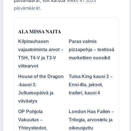
päivämäärät, voit katsoa
viikko 41 2025
päivämäärät
.
ALA MISSA NAITA
Kilpirauhasen
Paras valmis
vajaatoiminta arvot –
pizzapohja – testissä
TSH, T4-V ja T3-V
markettien suosikit
viitearvot
House of the Dragon
Tulsa King kausi 3 –
-kausi 3:
Ensi-ilta, jaksot,
Julkaisupäivä ja
traileri, kausi 4
viivästys
OP Pohjola
London Has Fallen –
Vakuutus –
Trilogia, arvostelu ja
Yhteystiedot,
oikeusjuttu