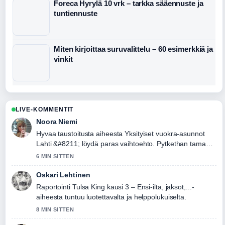
Foreca Hyrylä 10 vrk – tarkka sääennuste ja
tuntiennuste
Miten kirjoittaa suruvalittelu – 60 esimerkkiä ja
vinkit
LIVE-KOMMENTIT
Noora Niemi
Hyvaa taustoitusta aiheesta Yksityiset vuokra-asunnot
Lahti &#8211; löydä paras vaihtoehto. Pytkethan taman
livesaikeen ajan tasalla.
6 MIN SITTEN
Oskari Lehtinen
Raportointi Tulsa King kausi 3 – Ensi-ilta, jaksot,...-
aiheesta tuntuu luotettavalta ja helppolukuiselta.
8 MIN SITTEN