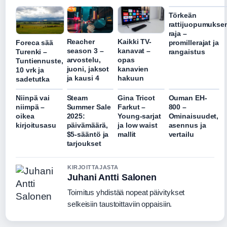
Törkeän
rattijuopumukse
raja –
Reacher
Kaikki TV-
Foreca sää
promillerajat ja
season 3 –
kanavat –
Turenki –
rangaistus
arvostelu,
opas
Tuntiennuste,
juoni, jaksot
kanavien
10 vrk ja
ja kausi 4
hakuun
sadetutka
Niinpä vai
Steam
Gina Tricot
Ouman EH-
niimpä –
Summer Sale
Farkut –
800 –
oikea
2025:
Young-sarjat
Ominaisuudet,
kirjoitusasu
päivämäärä,
ja low waist
asennus ja
$5-sääntö ja
mallit
vertailu
tarjoukset
KIRJOITTAJASTA
Juhani Antti Salonen
Toimitus yhdistää nopeat päivitykset
selkeisiin taustoittaviin oppaisiin.