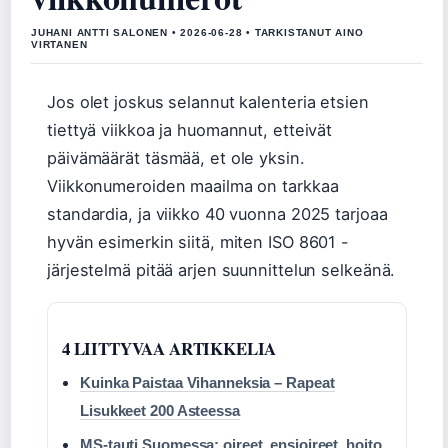
JUHANI ANTTI SALONEN • 2026-06-28 • TARKISTANUT AINO
VIRTANEN
Jos olet joskus selannut kalenteria etsien
tiettyä viikkoa ja huomannut, etteivät
päivämäärät täsmää, et ole yksin.
Viikkonumeroiden maailma on tarkkaa
standardia, ja viikko 40 vuonna 2025 tarjoaa
hyvän esimerkin siitä, miten ISO 8601 -
järjestelmä pitää arjen suunnittelun selkeänä.
4 LIITTYVAA ARTIKKELIA
Kuinka Paistaa Vihanneksia – Rapeat
Lisukkeet 200 Asteessa
MS-tauti Suomessa: oireet, ensioireet, hoito