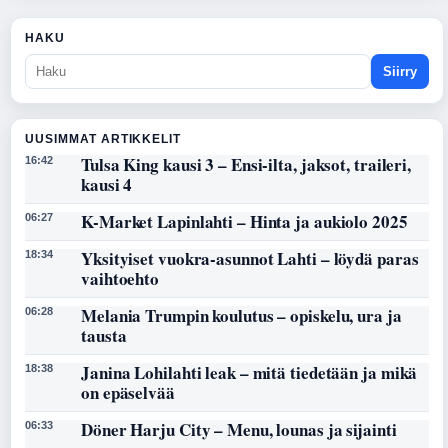
HAKU
Siirry
UUSIMMAT ARTIKKELIT
Tulsa King kausi 3 – Ensi-ilta, jaksot, traileri,
16:42
kausi 4
K-Market Lapinlahti – Hinta ja aukiolo 2025
06:27
Yksityiset vuokra-asunnot Lahti – löydä paras
18:34
vaihtoehto
Melania Trumpin koulutus – opiskelu, ura ja
06:28
tausta
Janina Lohilahti leak – mitä tiedetään ja mikä
18:38
on epäselvää
Döner Harju City – Menu, lounas ja sijainti
06:33