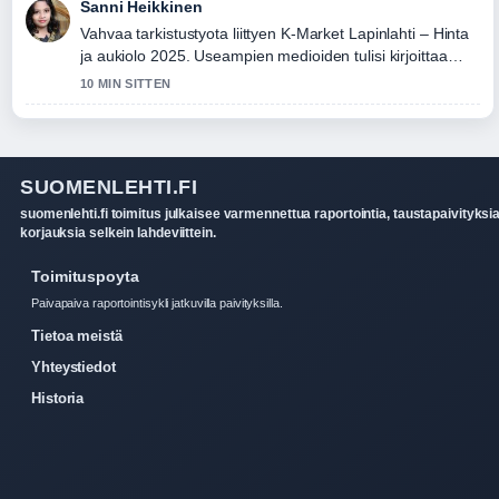
Sanni Heikkinen
Vahvaa tarkistustyota liittyen K-Market Lapinlahti – Hinta
ja aukiolo 2025. Useampien medioiden tulisi kirjoittaa
nain.
10 MIN SITTEN
SUOMENLEHTI.FI
suomenlehti.fi toimitus julkaisee varmennettua raportointia, taustapaivityksia
korjauksia selkein lahdeviittein.
Toimituspoyta
Paivapaiva raportointisykli jatkuvilla paivityksilla.
Tietoa meistä
Yhteystiedot
Historia