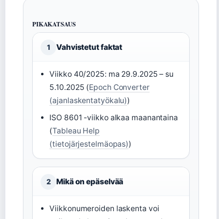
PIKAKATSAUS
Vahvistetut faktat
1
Viikko 40/2025: ma 29.9.2025 – su
5.10.2025 (
Epoch Converter
(ajanlaskentatyökalu)
)
ISO 8601 -viikko alkaa maanantaina
(
Tableau Help
(tietojärjestelmäopas)
)
Mikä on epäselvää
2
Viikkonumeroiden laskenta voi