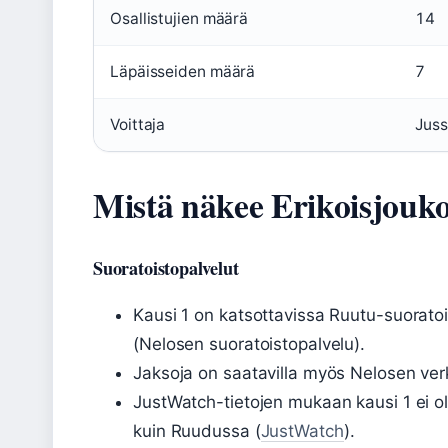
Osallistujien määrä
14
Läpäisseiden määrä
7
Voittaja
Juss
Mistä näkee Erikoisjouko
Suoratoistopalvelut
Kausi 1 on katsottavissa Ruutu-suorato
(Nelosen suoratoistopalvelu).
Jaksoja on saatavilla myös Nelosen verk
JustWatch-tietojen mukaan kausi 1 ei ol
kuin Ruudussa (
JustWatch
).