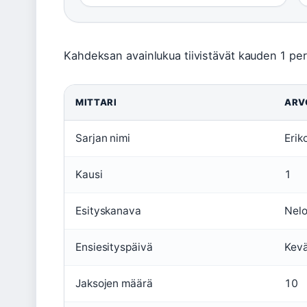
Kahdeksan avainlukua tiivistävät kauden 1 per
MITTARI
ARV
Sarjan nimi
Erik
Kausi
1
Esityskanava
Nelo
Ensiesityspäivä
Kev
Jaksojen määrä
10