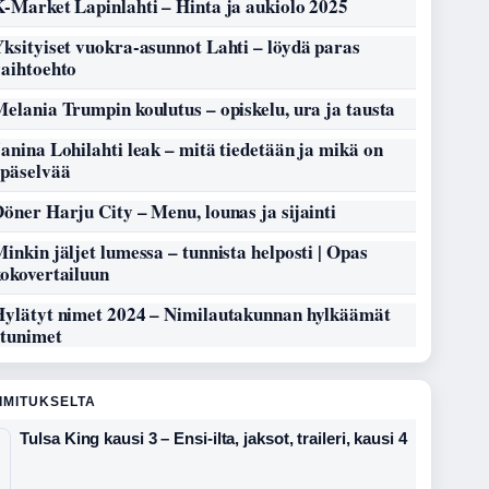
-Market Lapinlahti – Hinta ja aukiolo 2025
ksityiset vuokra-asunnot Lahti – löydä paras
vaihtoehto
elania Trumpin koulutus – opiskelu, ura ja tausta
anina Lohilahti leak – mitä tiedetään ja mikä on
epäselvää
öner Harju City – Menu, lounas ja sijainti
inkin jäljet lumessa – tunnista helposti | Opas
kokovertailuun
Hylätyt nimet 2024 – Nimilautakunnan hylkäämät
etunimet
OIMITUKSELTA
Tulsa King kausi 3 – Ensi-ilta, jaksot, traileri, kausi 4