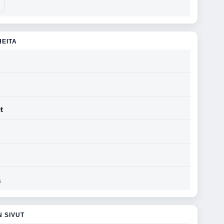
HEITA
t
a
N SIVUT