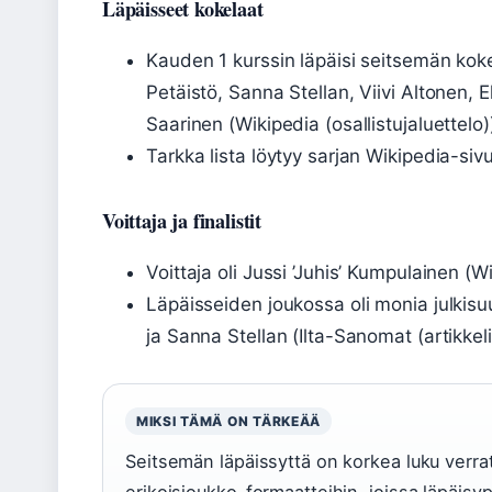
Läpäisseet kokelaat
Kauden 1 kurssin läpäisi seitsemän kok
Petäistö, Sanna Stellan, Viivi Altonen,
Saarinen (Wikipedia (osallistujaluettelo)
Tarkka lista löytyy sarjan Wikipedia-sivu
Voittaja ja finalistit
Voittaja oli Jussi ’Juhis’ Kumpulainen (W
Läpäisseiden joukossa oli monia julkisu
ja Sanna Stellan (Ilta-Sanomat (artikkeli 
MIKSI TÄMÄ ON TÄRKEÄÄ
Seitsemän läpäissyttä on korkea luku verrat