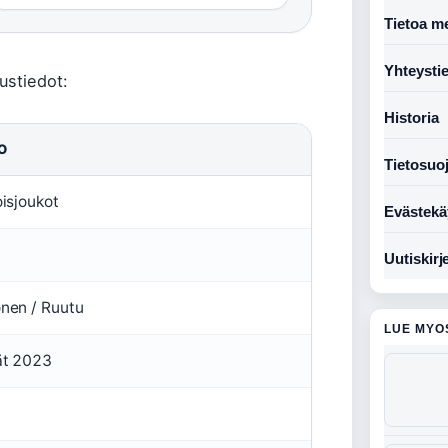
Tietoa me
Yhteysti
ustiedot:
Historia
O
Tietosuo
oisjoukot
Evästekä
Uutiskirj
nen / Ruutu
LUE MYO
ät 2023