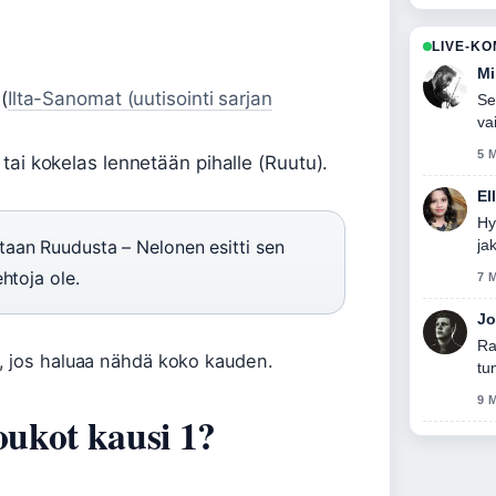
LIVE-K
Mi
(
Ilta-Sanomat (uutisointi sarjan
Se
va
5 
tai kokelas lennetään pihalle (Ruutu).
El
Hy
taan Ruudusta – Nelonen esitti sen
ja
htoja ole.
7 
Jo
Ra
, jos haluaa nähdä koko kauden.
tu
9 
oukot kausi 1?