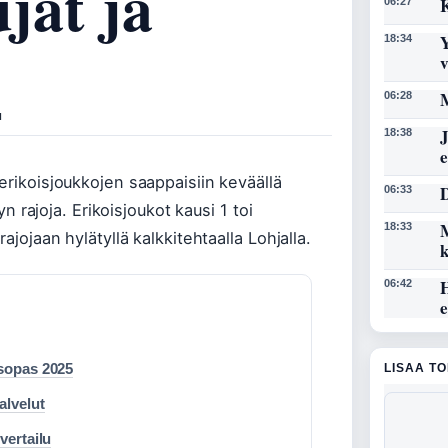
ujat ja
K
06:27
Y
18:34
M
06:28
I
J
18:38
erikoisjoukkojen saappaisiin keväällä
D
06:33
yn rajoja. Erikoisjoukot kausi 1 toi
M
18:33
ajojaan hylätyllä kalkkitehtaalla Lohjalla.
06:42
usopas 2025
LISAA T
alvelut
vertailu