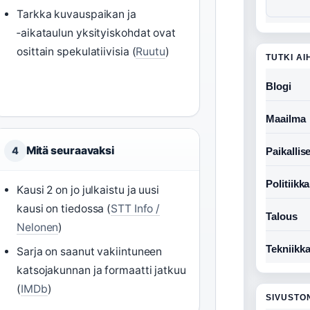
Tarkka kuvauspaikan ja
‑aikataulun yksityiskohdat ovat
osittain spekulatiivisia (
Ruutu
)
TUTKI AI
Blogi
Maailma
Mitä seuraavaksi
4
Paikallise
Politiikka
Kausi 2 on jo julkaistu ja uusi
kausi on tiedossa (
STT Info /
Talous
Nelonen
)
Tekniikk
Sarja on saanut vakiintuneen
katsojakunnan ja formaatti jatkuu
(
IMDb
)
SIVUSTO