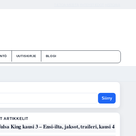
TIETOA MEISTÄ
YHTEYSTIEDOT
HISTORIA
ÄNTÖ
UUTISKIRJE
BLOGI
Siirry
T ARTIKKELIT
ulsa King kausi 3 – Ensi-ilta, jaksot, traileri, kausi 4