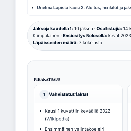
Unelma Lapista kausi 2: Aloitus, henkilöt ja jak
Jaksoja kaudella 1:
10 jaksoa ·
Osallistujia:
14 k
Kumpulainen ·
Ensiesitys Nelosella:
kevät 2023
Läpäisseiden määrä:
7 kokelasta
PIKAKATSAUS
Vahvistetut faktat
1
Kausi 1 kuvattiin keväällä 2022
(
Wikipedia
)
Ensimmäinen valintakoeleiri