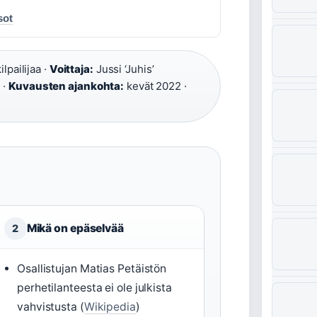
sot
ilpailijaa ·
Voittaja:
Jussi ‘Juhis’
 ·
Kuvausten ajankohta:
kevät 2022 ·
Mikä on epäselvää
2
Osallistujan Matias Petäistön
perhetilanteesta ei ole julkista
vahvistusta (
Wikipedia
)