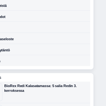
istä
edot
jaseloste
ytäntö
e
S
BioRex Redi Kalasatamassa: 5 salia Redin 3.
kerroksessa