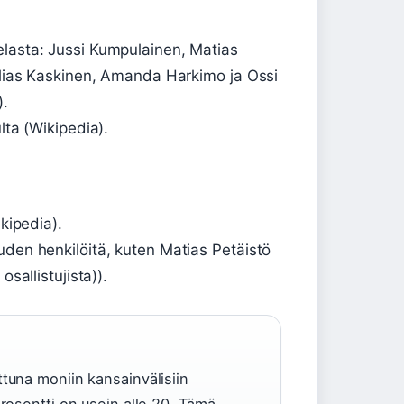
elasta: Jussi Kumpulainen, Matias
 Elias Kaskinen, Amanda Harkimo ja Ossi
).
lta (Wikipedia).
ikipedia).
uden henkilöitä, kuten Matias Petäistö
osallistujista)).
tuna moniin kansainvälisiin