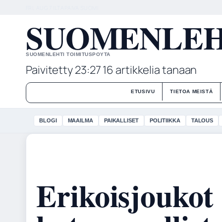
FRI, AUG 7
ILTAPAIVA
SUOMI
SUOMENLEHT
SUOMENLEHTI TOIMITUSPOYTA
Paivitetty 23:27
16 artikkelia tanaan
ETUSIVU
TIETOA MEISTÄ
BLOGI
MAAILMA
PAIKALLISET
POLITIIKKA
TALOUS
Erikoisjoukot 