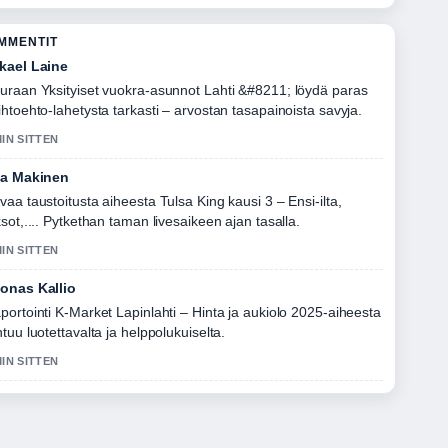
OMMENTIT
kael Laine
uraan Yksityiset vuokra-asunnot Lahti &#8211; löydä paras
ihtoehto-lahetysta tarkasti – arvostan tasapainoista savyja.
MIN SITTEN
la Makinen
vaa taustoitusta aiheesta Tulsa King kausi 3 – Ensi-ilta,
ksot,.... Pytkethan taman livesaikeen ajan tasalla.
MIN SITTEN
onas Kallio
portointi K-Market Lapinlahti – Hinta ja aukiolo 2025-aiheesta
ntuu luotettavalta ja helppolukuiselta.
MIN SITTEN