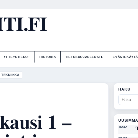
I.FI
YHTEYSTIEDOT
HISTORIA
TIETOSUOJASELOSTE
EVÄSTEKÄYT
TEKNIIKKA
HAKU
kausi 1 –
UUSIMMA
T
16:42