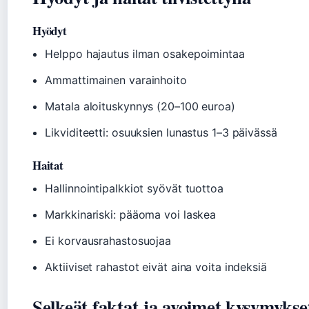
Hyödyt
Helppo hajautus ilman osakepoimintaa
Ammattimainen varainhoito
Matala aloituskynnys (20–100 euroa)
Likviditeetti: osuuksien lunastus 1–3 päivässä
Haitat
Hallinnointipalkkiot syövät tuottoa
Markkinariski: pääoma voi laskea
Ei korvausrahastosuojaa
Aktiiviset rahastot eivät aina voita indeksiä
Selkeät faktat ja avoimet kysymykse