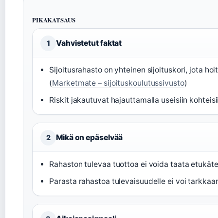
PIKAKATSAUS
Vahvistetut faktat
1
Sijoitusrahasto on yhteinen sijoituskori, jota 
(
Marketmate – sijoituskoulutussivusto
)
Riskit jakautuvat hajauttamalla useisiin kohteisi
Mikä on epäselvää
2
Rahaston tulevaa tuottoa ei voida taata etukät
Parasta rahastoa tulevaisuudelle ei voi tarkkaa