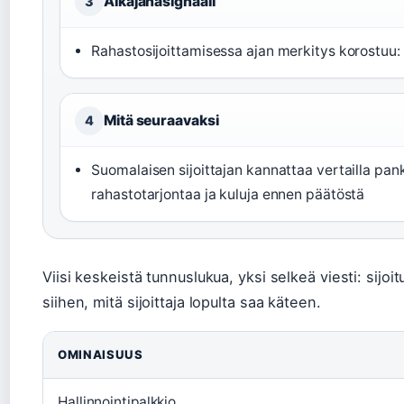
Aikajanasignaali
3
Rahastosijoittamisessa ajan merkitys korostuu: 
Mitä seuraavaksi
4
Suomalaisen sijoittajan kannattaa vertailla pank
rahastotarjontaa ja kuluja ennen päätöstä
Viisi keskeistä tunnuslukua, yksi selkeä viesti: sijo
siihen, mitä sijoittaja lopulta saa käteen.
OMINAISUUS
Hallinnointipalkkio