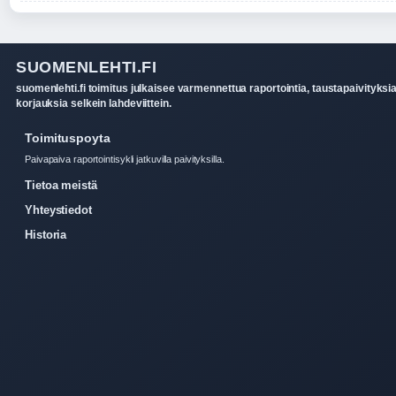
SUOMENLEHTI.FI
suomenlehti.fi toimitus julkaisee varmennettua raportointia, taustapaivityksia
korjauksia selkein lahdeviittein.
Toimituspoyta
Paivapaiva raportointisykli jatkuvilla paivityksilla.
Tietoa meistä
Yhteystiedot
Historia