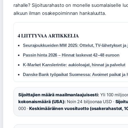
rahalle? Sijoitusrahasto on monelle suomalaiselle 
alkuun ilman osakepoiminnan hankaluutta.
4 LIITTYVAA ARTIKKELIA
Seurajoukkueiden MM 2025: Ottelut, TV-lähetykset ja
Passin hinta 2026 – Hinnat laskevat 42–48 euroon
K-Market Kanslerintie: aukioloajat, hinnat ja palvelut
Danske Bank työpaikat Suomessa: Avoimet paikat ja 
Sijoittajien määrä maailmanlaajuisesti:
Yli 100 miljoon
kokonaismäärä (USA):
Noin 24 biljoonaa USD ·
Sijoi
000 ·
Keskimääräinen vuosituotto (osakerahastot, 1