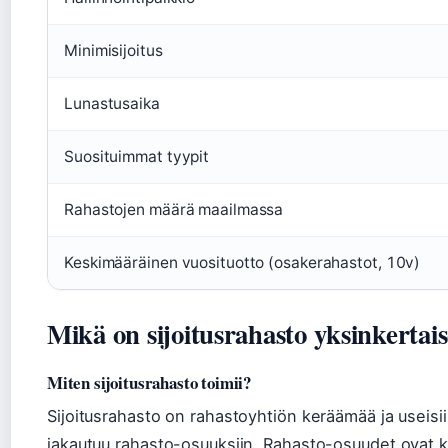
Minimisijoitus
Lunastusaika
Suosituimmat tyypit
Rahastojen määrä maailmassa
Keskimääräinen vuosituotto (osakerahastot, 10v)
Mikä on sijoitusrahasto yksinkertaise
Miten sijoitusrahasto toimii?
Sijoitusrahasto on rahastoyhtiön keräämää ja useisiin 
jakautuu rahasto-osuuksiin. Rahasto-osuudet ovat kes