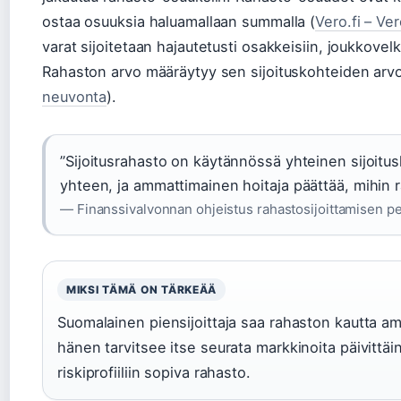
ostaa osuuksia haluamallaan summalla (
Vero.fi – Ver
varat sijoitetaan hajautetusti osakkeisiin, joukkovelk
Rahaston arvo määräytyy sen sijoituskohteiden arvo
neuvonta
).
”Sijoitusrahasto on käytännössä yhteinen sijoitusk
yhteen, ja ammattimainen hoitaja päättää, mihin ra
— Finanssivalvonnan ohjeistus rahastosijoittamisen pe
MIKSI TÄMÄ ON TÄRKEÄÄ
Suomalainen piensijoittaja saa rahaston kautta a
hänen tarvitsee itse seurata markkinoita päivittäi
riskiprofiiliin sopiva rahasto.