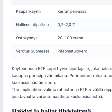
Kaupankäynti
Kerran päivässä
Hallinnointipalkkio
0,2–2,0 %
Ostokynnys
20–100 euroa
Verotus Suomessa
Pääomatulovero
Käytännössä ETF sopii hyvin sijoittajalle, joka halu
kauppaa pörssipäivän aikana. Perinteinen rahasto o
kuukausisäästämiseen.
The implication: valinta rahaston ja ETF:n välillä ri
joustavuutta vai automaattista kuukausisäästöä.
Hyödyt ja haitat tiivistettynä