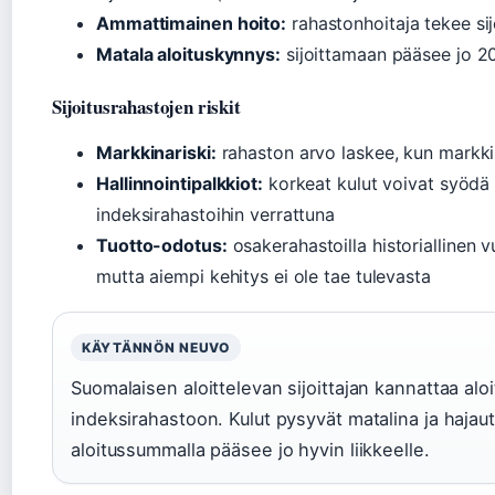
Ammattimainen hoito:
rahastonhoitaja tekee sij
Matala aloituskynnys:
sijoittamaan pääsee jo 20
Sijoitusrahastojen riskit
Markkinariski:
rahaston arvo laskee, kun markki
Hallinnointipalkkiot:
korkeat kulut voivat syödä tu
indeksirahastoihin verrattuna
Tuotto-odotus:
osakerahastoilla historiallinen v
mutta aiempi kehitys ei ole tae tulevasta
KÄYTÄNNÖN NEUVO
Suomalaisen aloittelevan sijoittajan kannattaa aloi
indeksirahastoon. Kulut pysyvät matalina ja haja
aloitussummalla pääsee jo hyvin liikkeelle.