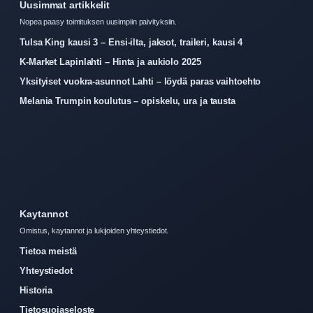
Uusimmat artikkelit
Nopea paasy toimituksen uusimpiin paivityksiin.
Tulsa King kausi 3 – Ensi-ilta, jaksot, traileri, kausi 4
K-Market Lapinlahti – Hinta ja aukiolo 2025
Yksityiset vuokra-asunnot Lahti – löydä paras vaihtoehto
Melania Trumpin koulutus – opiskelu, ura ja tausta
Kaytannot
Omistus, kaytannot ja lukijoiden yhteystiedot.
Tietoa meistä
Yhteystiedot
Historia
Tietosuojaseloste