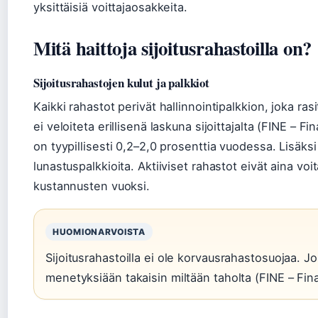
yksittäisiä voittajaosakkeita.
Mitä haittoja sijoitusrahastoilla on?
Sijoitusrahastojen kulut ja palkkiot
Kaikki rahastot perivät hallinnointipalkkion, joka ras
ei veloiteta erillisenä laskuna sijoittajalta (FINE – F
on tyypillisesti 0,2–2,0 prosenttia vuodessa. Lisäksi
lunastuspalkkioita. Aktiiviset rahastot eivät aina v
kustannusten vuoksi.
HUOMIONARVOISTA
Sijoitusrahastoilla ei ole korvausrahastosuojaa. Jo
menetyksiään takaisin miltään taholta (FINE – Fin