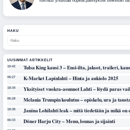
Toimitus yhdistää nopeat päivitykset selkeisiin taus
HAKU
UUSIMMAT ARTIKKELIT
Tulsa King kausi 3 – Ensi-ilta, jaksot, traileri, kaus
16:42
K-Market Lapinlahti – Hinta ja aukiolo 2025
06:27
Yksityiset vuokra-asunnot Lahti – löydä paras vai
18:34
Melania Trumpin koulutus – opiskelu, ura ja taust
06:28
Janina Lohilahti leak – mitä tiedetään ja mikä on
18:38
Döner Harju City – Menu, lounas ja sijainti
06:33