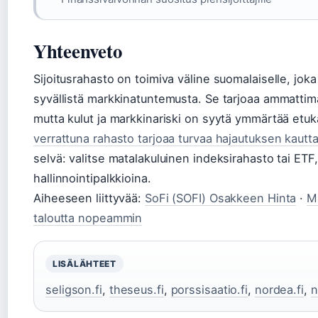
Yhteenveto
Sijoitusrahasto on toimiva väline suomalaiselle, joka
syvällistä markkinatuntemusta. Se tarjoaa ammatti
mutta kulut ja markkinariski on syytä ymmärtää etu
verrattuna rahasto tarjoaa turvaa hajautuksen kautt
selvä: valitse matalakuluinen indeksirahasto tai ETF,
hallinnointipalkkioina.
Aiheeseen liittyvää:
SoFi (SOFI) Osakkeen Hinta
·
M
taloutta nopeammin
LISÄLÄHTEET
seligson.fi
,
theseus.fi
,
porssisaatio.fi
,
nordea.fi
,
n