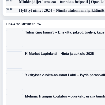
Minkin jäljet lumessa – tunnista helposti | Opas k
18:33
Hylätyt nimet 2024 – Nimilautakunnan hylkäämät
06:42
LISAA TOIMITUKSELTA
Tulsa King kausi 3 – Ensi-ilta, jaksot, traileri, kaus
K-Market Lapinlahti – Hinta ja aukiolo 2025
Yksityiset vuokra-asunnot Lahti – löydä paras va
Melania Trumpin koulutus – opiskelu, ura ja taust