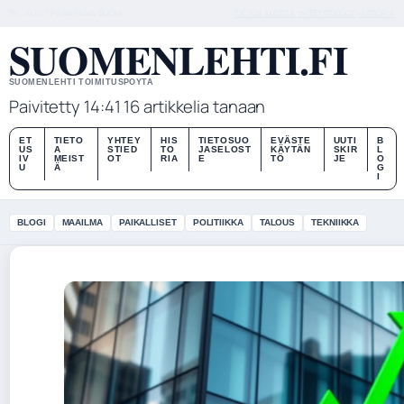
FRI, AUG 7
PAIVAPAIVA
SUOMI
TIETOA MEISTÄ
YHTEYSTIEDOT
HISTORIA
SUOMENLEHTI.FI
SUOMENLEHTI TOIMITUSPOYTA
Paivitetty 14:41
16 artikkelia tanaan
ET
TIETO
YHTEY
HIS
TIETOSUO
EVÄSTE
UUTI
B
US
A
STIED
TO
JASELOST
KÄYTÄN
SKIR
L
IV
MEIST
OT
RIA
E
TÖ
JE
O
U
Ä
G
I
BLOGI
MAAILMA
PAIKALLISET
POLITIIKKA
TALOUS
TEKNIIKKA