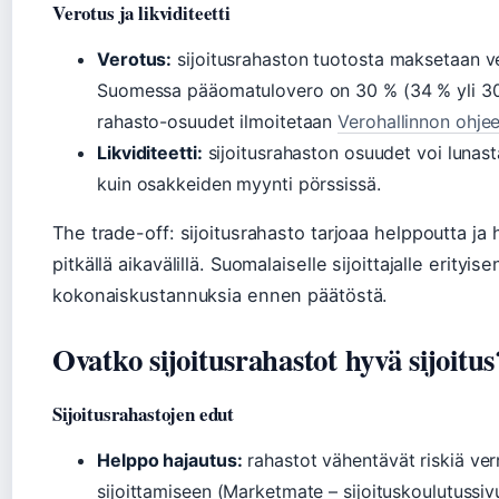
Verotus ja likviditeetti
Verotus:
sijoitusrahaston tuotosta maksetaan ve
Suomessa pääomatulovero on 30 % (34 % yli 30 
rahasto-osuudet ilmoitetaan
Verohallinnon ohje
Likviditeetti:
sijoitusrahaston osuudet voi lunas
kuin osakkeiden myynti pörssissä.
The trade-off: sijoitusrahasto tarjoaa helppoutta ja 
pitkällä aikavälillä. Suomalaiselle sijoittajalle erityi
kokonaiskustannuksia ennen päätöstä.
Ovatko sijoitusrahastot hyvä sijoitus
Sijoitusrahastojen edut
Helppo hajautus:
rahastot vähentävät riskiä verr
sijoittamiseen (Marketmate – sijoituskoulutussiv