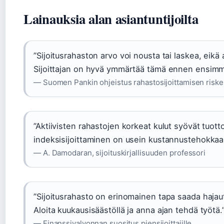
Lainauksia alan asiantuntijoilta
”Sijoitusrahaston arvo voi nousta tai laskea, eikä 
Sijoittajan on hyvä ymmärtää tämä ennen ensimm
— Suomen Pankin ohjeistus rahastosijoittamisen riske
”Aktiivisten rahastojen korkeat kulut syövät tuottoa
indeksisijoittaminen on usein kustannustehokkaamp
— A. Damodaran, sijoituskirjallisuuden professori
”Sijoitusrahasto on erinomainen tapa saada haja
Aloita kuukausisäästöllä ja anna ajan tehdä työtä.
— Finanssivalvonnan suositus piensijoittajille