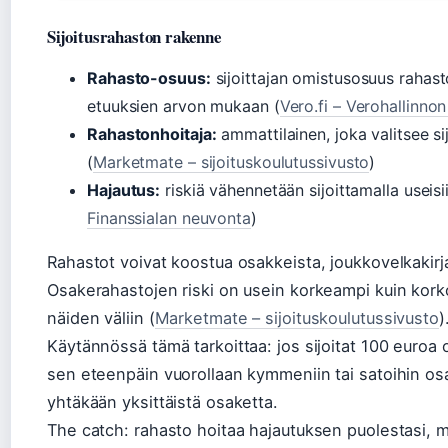
Sijoitusrahaston rakenne
Rahasto-osuus:
sijoittajan omistusosuus rahast
etuuksien arvon mukaan (
Vero.fi – Verohallinnon
Rahastonhoitaja:
ammattilainen, joka valitsee si
(
Marketmate – sijoituskoulutussivusto
)
Hajautus:
riskiä vähennetään sijoittamalla useisii
Finanssialan neuvonta
)
Rahastot voivat koostua osakkeista, joukkovelkakirja
Osakerahastojen riski on usein korkeampi kuin korko
näiden väliin (
Marketmate – sijoituskoulutussivusto
)
Käytännössä tämä tarkoittaa: jos sijoitat 100 euroa 
sen eteenpäin vuorollaan kymmeniin tai satoihin osakk
yhtäkään yksittäistä osaketta.
The catch: rahasto hoitaa hajautuksen puolestasi, 