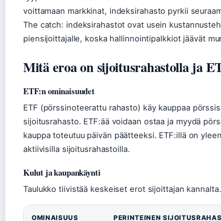
voittamaan markkinat, indeksirahasto pyrkii seuraam
The catch: indeksirahastot ovat usein kustannusteh
piensijoittajalle, koska hallinnointipalkkiot jäävät mu
Mitä eroa on sijoitusrahastolla ja E
ETF:n ominaisuudet
ETF (pörssinoteerattu rahasto) käy kauppaa pörssis
sijoitusrahasto. ETF:ää voidaan ostaa ja myydä pörss
kauppa toteutuu päivän päätteeksi. ETF:illä on yleen
aktiivisilla sijoitusrahastoilla.
Kulut ja kaupankäynti
Taulukko tiivistää keskeiset erot sijoittajan kannalta
OMINAISUUS
PERINTEINEN SIJOITUSRAHA