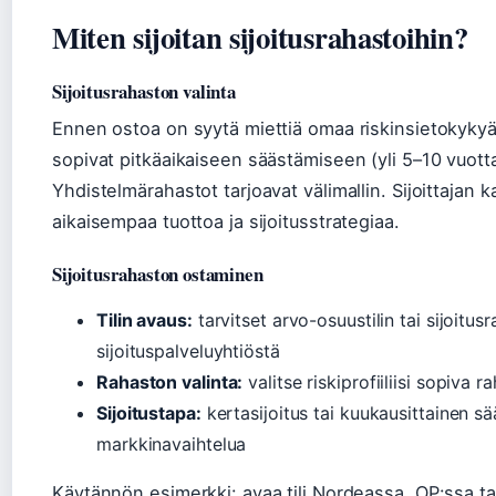
Miten sijoitan sijoitusrahastoihin?
Sijoitusrahaston valinta
Ennen ostoa on syytä miettiä omaa riskinsietokykyä 
sopivat pitkäaikaiseen säästämiseen (yli 5–10 vuot
Yhdistelmärahastot tarjoavat välimallin. Sijoittajan k
aikaisempaa tuottoa ja sijoitusstrategiaa.
Sijoitusrahaston ostaminen
Tilin avaus:
tarvitset arvo-osuustilin tai sijoitusr
sijoituspalveluyhtiöstä
Rahaston valinta:
valitse riskiprofiiliisi sopiva r
Sijoitustapa:
kertasijoitus tai kuukausittainen s
markkinavaihtelua
Käytännön esimerkki: avaa tili Nordeassa, OP:ssa tai