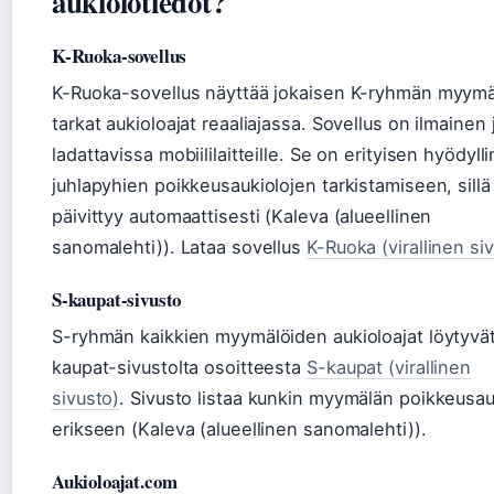
aukiolotiedot?
K-Ruoka-sovellus
K-Ruoka-sovellus näyttää jokaisen K-ryhmän myym
tarkat aukioloajat reaaliajassa. Sovellus on ilmainen 
ladattavissa mobiililaitteille. Se on erityisen hyödyll
juhlapyhien poikkeusaukiolojen tarkistamiseen, sillä
päivittyy automaattisesti (Kaleva (alueellinen
sanomalehti)). Lataa sovellus
K-Ruoka (virallinen si
S-kaupat-sivusto
S-ryhmän kaikkien myymälöiden aukioloajat löytyvä
kaupat-sivustolta osoitteesta
S-kaupat (virallinen
sivusto)
. Sivusto listaa kunkin myymälän poikkeusau
erikseen (Kaleva (alueellinen sanomalehti)).
Aukioloajat.com