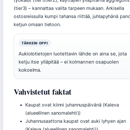
työkalut (tier1/tier2), käyttäjien ylläpitämä aggregoint
(tier3) – kannattaa valita tarpeen mukaan. Arkisella
ostosreissulla kumpi tahansa riittää, juhlapyhänä pan
ketjun omaan tietoon.
TÄRKEIN OPPI
Aukiolotietojen luotettavin lähde on aina se, jota
ketju itse ylläpitää – ei kolmannen osapuolen
kokoelma.
Vahvistetut faktat
Kaupat ovat kiinni juhannuspäivänä (Kaleva
(alueellinen sanomalehti))
Juhannusaattona kaupat ovat auki lyhyen ajan
(Kaleva (alueellinen sanomalehti))