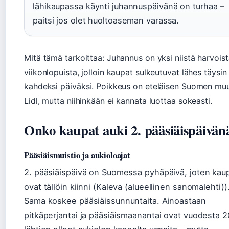
lähikaupassa käynti juhannuspäivänä on turhaa –
paitsi jos olet huoltoaseman varassa.
Mitä tämä tarkoittaa: Juhannus on yksi niistä harvois
viikonlopuista, jolloin kaupat sulkeutuvat lähes täysin
kahdeksi päiväksi. Poikkeus on eteläisen Suomen m
Lidl, mutta niihinkään ei kannata luottaa sokeasti.
Onko kaupat auki 2. pääsiäispäivän
Pääsiäismuistio ja aukioloajat
2. pääsiäispäivä on Suomessa pyhäpäivä, joten kau
ovat tällöin kiinni (Kaleva (alueellinen sanomalehti))
Sama koskee pääsiäissunnuntaita. Ainoastaan
pitkäperjantai ja pääsiäismaanantai ovat vuodesta 