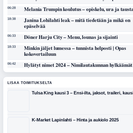
Melania Trumpin koulutus – opiskelu, ura ja taust
06:28
Janina Lohilahti leak – mitä tiedetään ja mikä on
18:38
epäselvää
Döner Harju City – Menu, lounas ja sijainti
06:33
Minkin jäljet lumessa – tunnista helposti | Opas
18:33
kokovertailuun
Hylätyt nimet 2024 – Nimilautakunnan hylkäämät
06:42
LISAA TOIMITUKSELTA
Tulsa King kausi 3 – Ensi-ilta, jaksot, traileri, kaus
K-Market Lapinlahti – Hinta ja aukiolo 2025