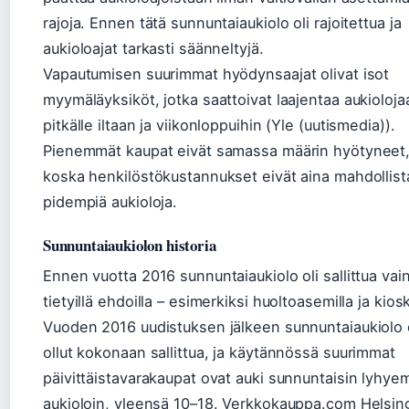
rajoja. Ennen tätä sunnuntaiaukiolo oli rajoitettua ja
aukioloajat tarkasti säänneltyjä.
Vapautumisen suurimmat hyödynsaajat olivat isot
myymäläyksiköt, jotka saattoivat laajentaa aukioloja
pitkälle iltaan ja viikonloppuihin (Yle (uutismedia)).
Pienemmät kaupat eivät samassa määrin hyötyneet
koska henkilöstökustannukset eivät aina mahdollis
pidempiä aukioloja.
Sunnuntaiaukiolon historia
Ennen vuotta 2016 sunnuntaiaukiolo oli sallittua vai
tietyillä ehdoilla – esimerkiksi huoltoasemilla ja kiosk
Vuoden 2016 uudistuksen jälkeen sunnuntaiaukiolo
ollut kokonaan sallittua, ja käytännössä suurimmat
päivittäistavarakaupat ovat auki sunnuntaisin lyhy
aukioloin, yleensä 10–18. Verkkokauppa.com Helsin