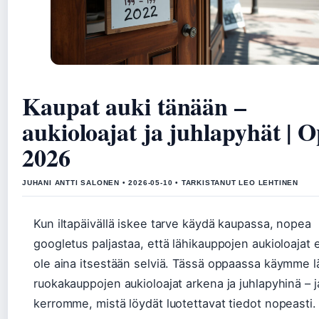
Kaupat auki tänään –
aukioloajat ja juhlapyhät | 
2026
JUHANI ANTTI SALONEN • 2026-05-10 • TARKISTANUT LEO LEHTINEN
Kun iltapäivällä iskee tarve käydä kaupassa, nopea
googletus paljastaa, että lähikauppojen aukioloajat 
ole aina itsestään selviä. Tässä oppaassa käymme l
ruokakauppojen aukioloajat arkena ja juhlapyhinä – j
kerromme, mistä löydät luotettavat tiedot nopeasti.