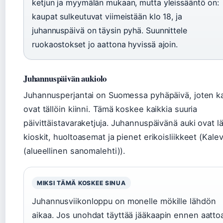
ketjun ja myymälän mukaan, mutta yleissääntö on:
kaupat sulkeutuvat viimeistään klo 18, ja
juhannuspäivä on täysin pyhä. Suunnittele
ruokaostokset jo aattona hyvissä ajoin.
Juhannuspäivän aukiolo
Juhannusperjantai on Suomessa pyhäpäivä, joten k
ovat tällöin kiinni. Tämä koskee kaikkia suuria
päivittäistavaraketjuja. Juhannuspäivänä auki ovat l
kioskit, huoltoasemat ja pienet erikoisliikkeet (Kale
(alueellinen sanomalehti)).
MIKSI TÄMÄ KOSKEE SINUA
Juhannusviikonloppu on monelle mökille lähdön
aikaa. Jos unohdat täyttää jääkaapin ennen aatto