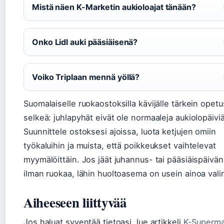
Mistä näen K-Marketin aukioloajat tänään?
Onko Lidl auki pääsiäisenä?
Voiko Triplaan mennä yöllä?
Suomalaiselle ruokaostoksilla kävijälle tärkein opet
selkeä: juhlapyhät eivät ole normaaleja aukiolopäiviä
Suunnittele ostoksesi ajoissa, luota ketjujen omiin
työkaluihin ja muista, että poikkeukset vaihtelevat
myymälöittäin. Jos jäät juhannus- tai pääsiäispäivän
ilman ruokaa, lähin huoltoasema on usein ainoa vali
Aiheeseen liittyvää
Jos haluat syventää tietoasi, lue artikkeli
K-Superma