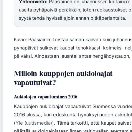
Yhteenveto:
Pääsiäinen on juhannuksen kaltainen:
useita pyhäpäiviä peräkkäin, joten ruokaostokset o
syytä tehdä hyvissä ajoin ennen pitkäperjantaita.
Kuvio: Pääsiäinen toistaa saman kaavan kuin juhannus
pyhäpäivät sulkevat kaupat tehokkaasti kolmeksi–nel
päiväksi. Ainoastaan lauantai antaa hengähdystauon.
Milloin kauppojen aukioloajat
vapautuivat?
Aukiolojen vapautuminen 2016
Kauppojen aukioloajat vapautuivat Suomessa vuode
2016 alussa, kun eduskunta hyväksyi uuden aukiolol
(
Yle (uutismedia)
). Tämä tarkoitti, että kaupat saivat
päättää aukioloajoistaan ilman valtiovallan asettami