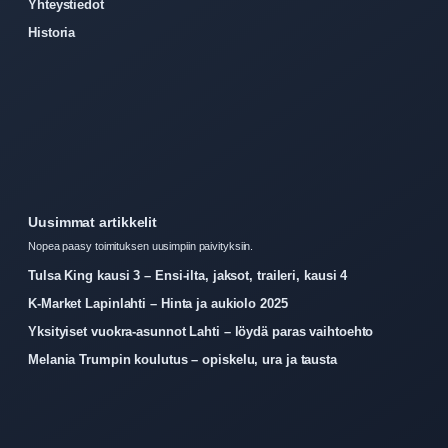
Yhteystiedot
Historia
Uusimmat artikkelit
Nopea paasy toimituksen uusimpiin paivityksiin.
Tulsa King kausi 3 – Ensi-ilta, jaksot, traileri, kausi 4
K-Market Lapinlahti – Hinta ja aukiolo 2025
Yksityiset vuokra-asunnot Lahti – löydä paras vaihtoehto
Melania Trumpin koulutus – opiskelu, ura ja tausta