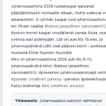
Juhannusaattona 2026 ruokakaupat aukeavat
pääsääntöisesti normaaliin aikaan, mutta sulkevat 
aikaisemmin. S-ryhmän kaupat ovat juhannusaatton
klo 18:aan saakka (
Kaleva (alueellinen sanomalehti)
Keskon monet kaupat noudattavat samaa linjaa, osa
ovensa auki pidempään. Lidl on auki klo 16:een, ja
juhannuspäivänä Lidlit ovat pääosin kiinni – poikke
muutama Etelä-Suomen myymälä.
Alko on juhannusaattona 2026 auki klo 9–13,
juhannuspäivänä kiinni (Kaleva (alueellinen
sanomalehti)). Apteekkien juhannusaukioloajat selv
Apteekki (virallinen palvelu)
-palvelun apteekkihaull
Katso lisätietoja
Alko (virallinen sivusto)
.
Yhteenveto:
Juhannusaaton aukiolot vaihtelevat