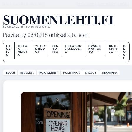
SUN, AUG 9
AAMUPAIVA
SUOMI
TIETOA MEISTÄ
YHTEYSTIEDOT
HISTORIA
SUOMENLEHTI.FI
SUOMENLEHTI TOIMITUSPOYTA
Paivitetty 03:09
16 artikkelia tanaan
ET
TIETO
YHTEY
HIS
TIETOSUO
EVÄSTE
UUTI
B
US
A
STIED
TO
JASELOST
KÄYTÄN
SKIR
L
IV
MEIST
OT
RIA
E
TÖ
JE
O
U
Ä
G
I
BLOGI
MAAILMA
PAIKALLISET
POLITIIKKA
TALOUS
TEKNIIKKA