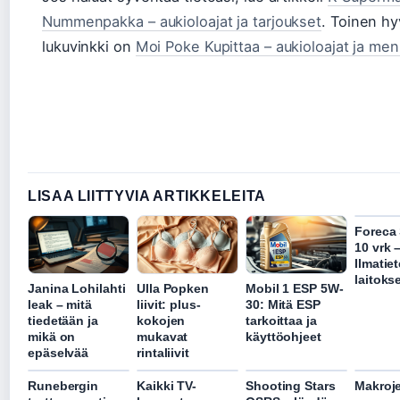
Nummenpakka – aukioloajat ja tarjoukset
. Toinen hy
lukuvinkki on
Moi Poke Kupittaa – aukioloajat ja men
LISAA LIITTYVIA ARTIKKELEITA
Foreca 
10 vrk 
Ilmatie
laitoks
Janina Lohilahti
Ulla Popken
Mobil 1 ESP 5W-
leak – mitä
liivit: plus-
30: Mitä ESP
tiedetään ja
kokojen
tarkoittaa ja
mikä on
mukavat
käyttöohjeet
epäselvää
rintaliivit
Runebergin
Kaikki TV-
Shooting Stars
Makroje