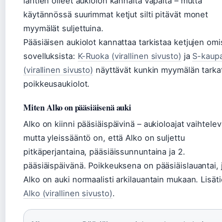
lähtien olleet aukiolon kannalta vapaita – mutta
käytännössä suurimmat ketjut silti pitävät monet
myymälät suljettuina.
Pääsiäisen aukiolot kannattaa tarkistaa ketjujen omi
sovelluksista:
K-Ruoka (virallinen sivusto)
ja
S-kaup
(virallinen sivusto)
näyttävät kunkin myymälän tarka
poikkeusaukiolot.
Miten Alko on pääsiäisenä auki
Alko on kiinni pääsiäispäivinä – aukioloajat vaihtelev
mutta yleissääntö on, että Alko on suljettu
pitkäperjantaina, pääsiäissunnuntaina ja 2.
pääsiäispäivänä. Poikkeuksena on pääsiäislauantai, j
Alko on auki normaalisti arkilauantain mukaan. Lisäti
Alko (virallinen sivusto)
.