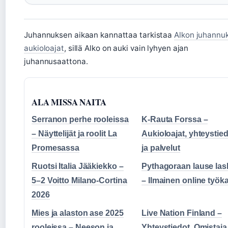
Juhannuksen aikaan kannattaa tarkistaa
Alkon juhannu
aukioloajat
, sillä Alko on auki vain lyhyen ajan
juhannusaattona.
ALA MISSA NAITA
Serranon perhe rooleissa
K-Rauta Forssa –
– Näyttelijät ja roolit La
Aukioloajat, yhteystie
Promesassa
ja palvelut
Ruotsi Italia Jääkiekko –
Pythagoraan lause las
5–2 Voitto Milano-Cortina
– Ilmainen online työk
2026
Mies ja alaston ase 2025
Live Nation Finland –
rooleissa – Neeson ja
Yhteystiedot, Omistaja 