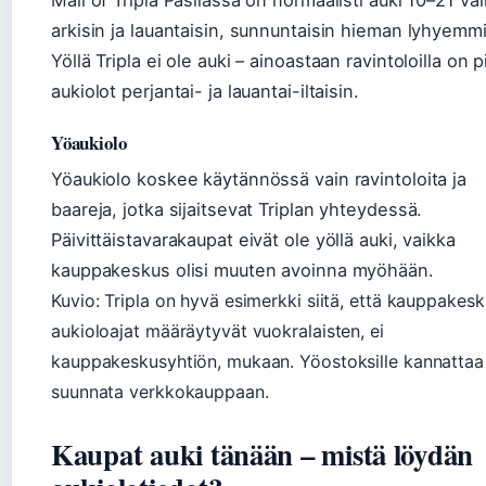
Mall of Tripla Pasilassa on normaalisti auki 10–21 väli
arkisin ja lauantaisin, sunnuntaisin hieman lyhyemm
Yöllä Tripla ei ole auki – ainoastaan ravintoloilla on p
aukiolot perjantai- ja lauantai-iltaisin.
Yöaukiolo
Yöaukiolo koskee käytännössä vain ravintoloita ja
baareja, jotka sijaitsevat Triplan yhteydessä.
Päivittäistavarakaupat eivät ole yöllä auki, vaikka
kauppakeskus olisi muuten avoinna myöhään.
Kuvio: Tripla on hyvä esimerkki siitä, että kauppakes
aukioloajat määräytyvät vuokralaisten, ei
kauppakeskusyhtiön, mukaan. Yöostoksille kannattaa
suunnata verkkokauppaan.
Kaupat auki tänään – mistä löydän