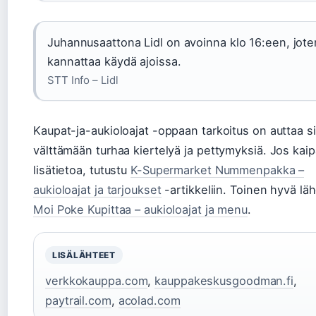
Juhannusaattona Lidl on avoinna klo 16:een, jote
kannattaa käydä ajoissa.
STT Info – Lidl
Kaupat-ja-aukioloajat -oppaan tarkoitus on auttaa s
välttämään turhaa kiertelyä ja pettymyksiä. Jos kaip
lisätietoa, tutustu
K-Supermarket Nummenpakka –
aukioloajat ja tarjoukset
-artikkeliin. Toinen hyvä lä
Moi Poke Kupittaa – aukioloajat ja menu
.
LISÄLÄHTEET
verkkokauppa.com
,
kauppakeskusgoodman.fi
,
paytrail.com
,
acolad.com