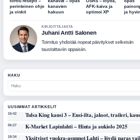
torttu resepti –
kanavat – opas
OSRS – löydä,
opas
perinteinen ohje
kanavien
AFK-kaiva ja
painon
ja vinkit
hakuun
optimoi XP
ja hyvi
KIRJOITTAJASTA
Juhani Antti Salonen
Toimitus yhdistää nopeat päivitykset selkeisiin
taustoittaviin oppaisiin.
HAKU
UUSIMMAT ARTIKKELIT
Tulsa King kausi 3 – Ensi-ilta, jaksot, traileri, kaus
16:42
K-Market Lapinlahti – Hinta ja aukiolo 2025
06:27
Yksityiset vuokra-asunnot Lahti – löydä paras vai
18:34