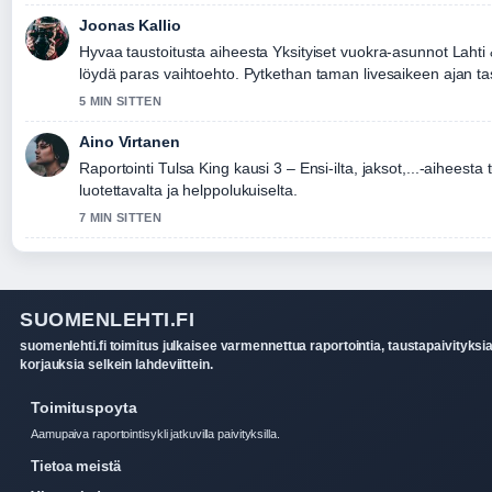
Joonas Kallio
Hyvaa taustoitusta aiheesta Yksityiset vuokra-asunnot Lahti
löydä paras vaihtoehto. Pytkethan taman livesaikeen ajan tas
5 MIN SITTEN
Aino Virtanen
Raportointi Tulsa King kausi 3 – Ensi-ilta, jaksot,...-aiheesta 
luotettavalta ja helppolukuiselta.
7 MIN SITTEN
SUOMENLEHTI.FI
suomenlehti.fi toimitus julkaisee varmennettua raportointia, taustapaivityksia
korjauksia selkein lahdeviittein.
Toimituspoyta
Aamupaiva raportointisykli jatkuvilla paivityksilla.
Tietoa meistä