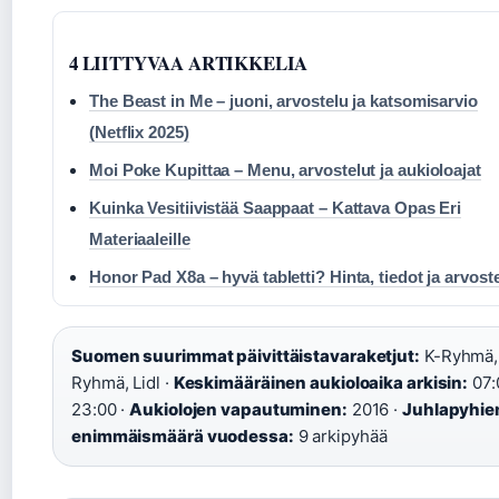
4 LIITTYVAA ARTIKKELIA
The Beast in Me – juoni, arvostelu ja katsomisarvio
(Netflix 2025)
Moi Poke Kupittaa – Menu, arvostelut ja aukioloajat
Kuinka Vesitiivistää Saappaat – Kattava Opas Eri
Materiaaleille
Honor Pad X8a – hyvä tabletti? Hinta, tiedot ja arvost
Suomen suurimmat päivittäistavaraketjut:
K-Ryhmä,
Ryhmä, Lidl ·
Keskimääräinen aukioloaika arkisin:
07:
23:00 ·
Aukiolojen vapautuminen:
2016 ·
Juhlapyhie
enimmäismäärä vuodessa:
9 arkipyhää