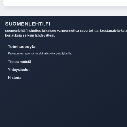
SUOMENLEHTI.FI
suomenlehti.fi toimitus julkaisee varmennettua raportointia, taustapaivityksia
korjauksia selkein lahdeviittein.
Toimituspoyta
Paivapaiva raportointisykli jatkuvilla paivityksilla.
Tietoa meistä
Yhteystiedot
Historia