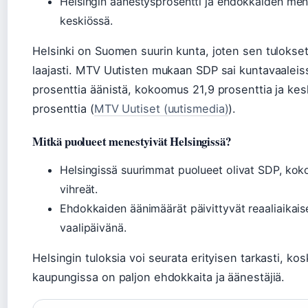
Helsingin äänestysprosentti ja ehdokkaiden men
keskiössä.
Helsinki on Suomen suurin kunta, joten sen tulokset
laajasti. MTV Uutisten mukaan SDP sai kuntavaaleis
prosenttia äänistä, kokoomus 21,9 prosenttia ja kes
prosenttia (
MTV Uutiset (uutismedia)
).
Mitkä puolueet menestyivät Helsingissä?
Helsingissä suurimmat puolueet olivat SDP, kok
vihreät.
Ehdokkaiden äänimäärät päivittyvät reaaliaikais
vaalipäivänä.
Helsingin tuloksia voi seurata erityisen tarkasti, kos
kaupungissa on paljon ehdokkaita ja äänestäjiä.