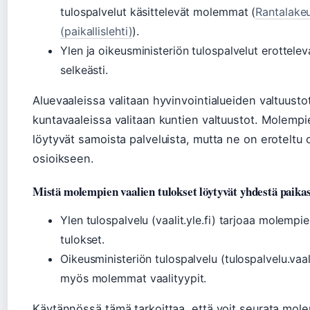
tulospalvelut käsittelevät molemmat (
Rantalake
(paikallislehti)
).
Ylen ja oikeusministeriön tulospalvelut erottelev
selkeästi.
Aluevaaleissa valitaan hyvinvointialueiden valtuusto
kuntavaaleissa valitaan kuntien valtuustot. Molempi
löytyvät samoista palveluista, mutta ne on eroteltu 
osioikseen.
Mistä molempien vaalien tulokset löytyvät yhdestä paika
Ylen tulospalvelu (vaalit.yle.fi) tarjoaa molempi
tulokset.
Oikeusministeriön tulospalvelu (tulospalvelu.vaali
myös molemmat vaalityypit.
Käytännössä tämä tarkoittaa, että voit seurata mole