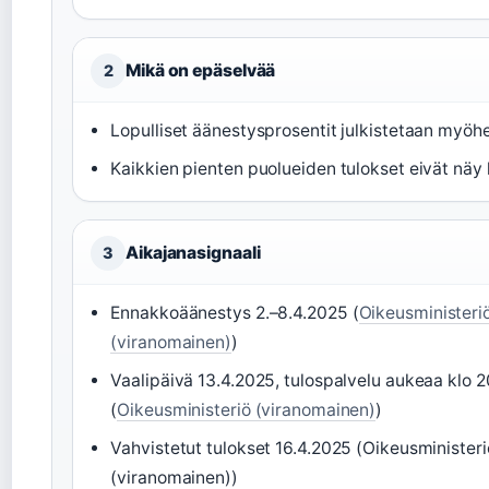
Mikä on epäselvää
2
Lopulliset äänestysprosentit julkistetaan myö
Kaikkien pienten puolueiden tulokset eivät näy 
Aikajanasignaali
3
Ennakkoäänestys 2.–8.4.2025 (
Oikeusministeri
(viranomainen)
)
Vaalipäivä 13.4.2025, tulospalvelu aukeaa klo 2
(
Oikeusministeriö (viranomainen)
)
Vahvistetut tulokset 16.4.2025 (Oikeusministeri
(viranomainen))