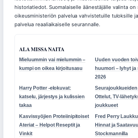
historiatiedot. Suomalaiselle äänestäjälle valinta on
oikeusministeriön palvelua vahvistetuille tuloksille j
palvelua reaaliaikaiselle seurannalle.
ALA MISSA NAITA
Mieluummin vai mielummin –
Uuden vuoden toi
kumpi on oikea kirjoitusasu
huumori – lyhyt ja
2026
Harry Potter -elokuvat:
Seurajoukkueiden
katselu, järjestys ja kulissien
Ottelut, TV-lähetyk
takaa
joukkueet
Kasvissyöjien Proteiinipitoiset
Fred Perry Laukku 
Ateriat – Helpot Reseptit ja
Hinnat ja Saatavu
Vinkit
Stockmannilla