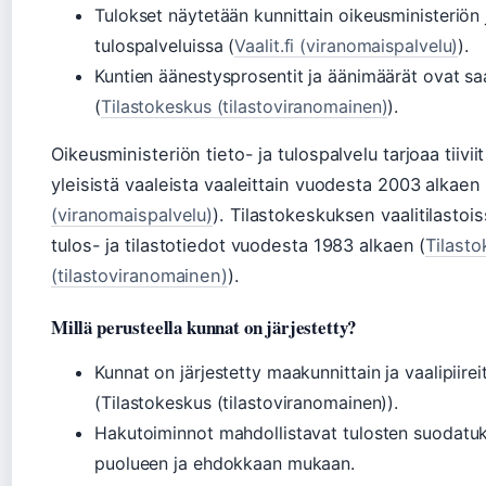
Tulokset näytetään kunnittain oikeusministeriön 
tulospalveluissa (
Vaalit.fi (viranomaispalvelu)
).
Kuntien äänestysprosentit ja äänimäärät ovat saa
(
Tilastokeskus (tilastoviranomainen)
).
Oikeusministeriön tieto- ja tulospalvelu tarjoaa tiiviit
yleisistä vaaleista vaaleittain vuodesta 2003 alkaen 
(viranomaispalvelu)
). Tilastokeskuksen vaalitilastois
tulos- ja tilastotiedot vuodesta 1983 alkaen (
Tilast
(tilastoviranomainen)
).
Millä perusteella kunnat on järjestetty?
Kunnat on järjestetty maakunnittain ja vaalipiirei
(Tilastokeskus (tilastoviranomainen)).
Hakutoiminnot mahdollistavat tulosten suodatu
puolueen ja ehdokkaan mukaan.