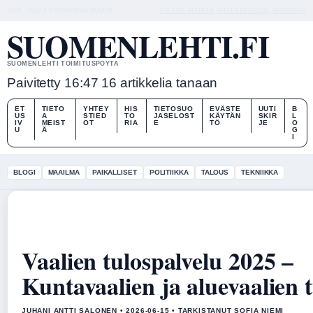
SUN, AUG 9
PAIVAPAIVA
SUOMI
TIETOA MEISTÄ
YHTEYSTIEDOT
HISTORIA
SUOMENLEHTI.FI
SUOMENLEHTI TOIMITUSPOYTA
Paivitetty 16:47
16 artikkelia tanaan
ET
TIETO
YHTEY
HIS
TIETOSUO
EVÄSTE
UUTI
B
US
A
STIED
TO
JASELOST
KÄYTÄN
SKIR
L
IV
MEIST
OT
RIA
E
TÖ
JE
O
U
Ä
G
I
BLOGI
MAAILMA
PAIKALLISET
POLITIIKKA
TALOUS
TEKNIIKKA
Vaalien tulospalvelu 2025 –
Kuntavaalien ja aluevaalien 
JUHANI ANTTI SALONEN • 2026-06-15 • TARKISTANUT SOFIA NIEMI