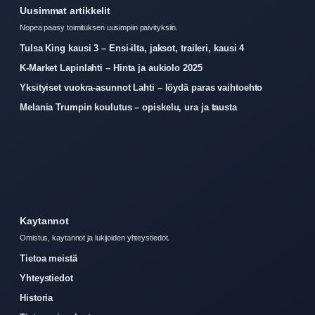
Uusimmat artikkelit
Nopea paasy toimituksen uusimpiin paivityksiin.
Tulsa King kausi 3 – Ensi-ilta, jaksot, traileri, kausi 4
K-Market Lapinlahti – Hinta ja aukiolo 2025
Yksityiset vuokra-asunnot Lahti – löydä paras vaihtoehto
Melania Trumpin koulutus – opiskelu, ura ja tausta
Kaytannot
Omistus, kaytannot ja lukijoiden yhteystiedot.
Tietoa meistä
Yhteystiedot
Historia