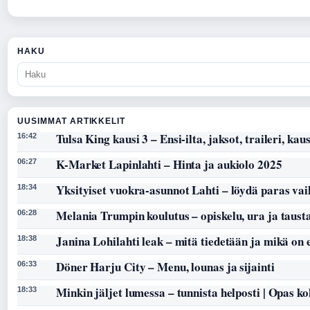
HAKU
UUSIMMAT ARTIKKELIT
Tulsa King kausi 3 – Ensi-ilta, jaksot, traileri, kaus
16:42
K-Market Lapinlahti – Hinta ja aukiolo 2025
06:27
Yksityiset vuokra-asunnot Lahti – löydä paras vai
18:34
Melania Trumpin koulutus – opiskelu, ura ja taust
06:28
Janina Lohilahti leak – mitä tiedetään ja mikä on
18:38
Döner Harju City – Menu, lounas ja sijainti
06:33
Minkin jäljet lumessa – tunnista helposti | Opas k
18:33