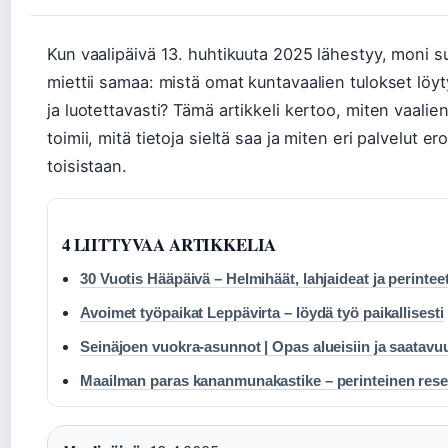
Kun vaalipäivä 13. huhtikuuta 2025 lähestyy, moni 
miettii samaa: mistä omat kuntavaalien tulokset löy
ja luotettavasti? Tämä artikkeli kertoo, miten vaalie
toimii, mitä tietoja sieltä saa ja miten eri palvelut er
toisistaan.
4 LIITTYVAA ARTIKKELIA
30 Vuotis Hääpäivä – Helmihäät, lahjaideat ja perintee
Avoimet työpaikat Leppävirta – löydä työ paikallisesti
Seinäjoen vuokra-asunnot | Opas alueisiin ja saatavu
Maailman paras kananmunakastike – perinteinen rese