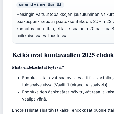
MIKSI TÄMÄ ON TÄRKEÄÄ
Helsingin valtuustopaikkojen jakautuminen vaikut
pääkaupunkiseudun päätöksentekoon. SDP:n 23 
kannatus tarkoittaa, että se saa noin 20 paikkaa 
paikkaisessa valtuustossa.
Ketkä ovat kuntavaalien 2025 ehdo
Mistä ehdokaslistat löytyvät?
Ehdokaslistat ovat saatavilla vaalit.fi-sivustolla j
tulospalveluissa (Vaalit.fi (viranomaispalvelu)).
Ehdokkaiden äänimäärät päivittyvät reaaliaikais
vaalipäivänä.
Ehdokaslistat sisältävät kaikki ehdokkaat puolueittai