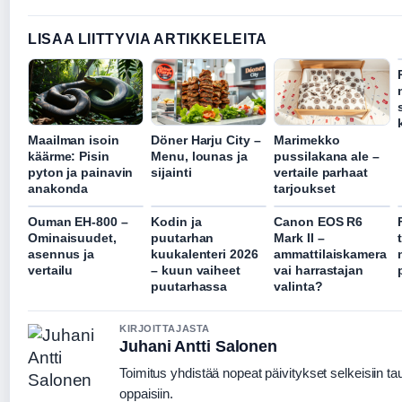
LISAA LIITTYVIA ARTIKKELEITA
Maailman isoin
Döner Harju City –
Marimekko
käärme: Pisin
Menu, lounas ja
pussilakana ale –
pyton ja painavin
sijainti
vertaile parhaat
anakonda
tarjoukset
Ouman EH-800 –
Kodin ja
Canon EOS R6
Ominaisuudet,
puutarhan
Mark II –
asennus ja
kuukalenteri 2026
ammattilaiskamera
vertailu
– kuun vaiheet
vai harrastajan
puutarhassa
valinta?
KIRJOITTAJASTA
Juhani Antti Salonen
Toimitus yhdistää nopeat päivitykset selkeisiin tau
oppaisiin.