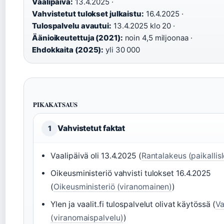
Vaalipäivä:
13.4.2025 ·
Vahvistetut tulokset julkaistu:
16.4.2025 ·
Tulospalvelu avautui:
13.4.2025 klo 20 ·
Äänioikeutettuja (2021):
noin 4,5 miljoonaa ·
Ehdokkaita (2025):
yli 30 000
PIKAKATSAUS
Vahvistetut faktat
1
Vaalipäivä oli 13.4.2025 (
Rantalakeus (paikallisl
Oikeusministeriö vahvisti tulokset 16.4.2025
(
Oikeusministeriö (viranomainen)
)
Ylen ja vaalit.fi tulospalvelut olivat käytössä (
Va
(viranomaispalvelu)
)