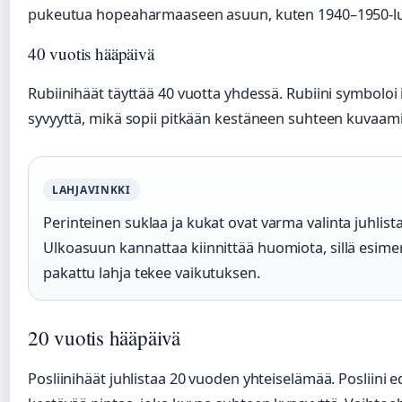
pukeutua hopeaharmaaseen asuun, kuten 1940–1950-luv
40 vuotis hääpäivä
Rubiinihäät täyttää 40 vuotta yhdessä. Rubiini symboloi
syvyyttä, mikä sopii pitkään kestäneen suhteen kuvaam
LAHJAVINKKI
Perinteinen suklaa ja kukat ovat varma valinta juhlis
Ulkoasuun kannattaa kiinnittää huomiota, sillä esimer
pakattu lahja tekee vaikutuksen.
20 vuotis hääpäivä
Posliinihäät juhlistaa 20 vuoden yhteiselämää. Posliini e