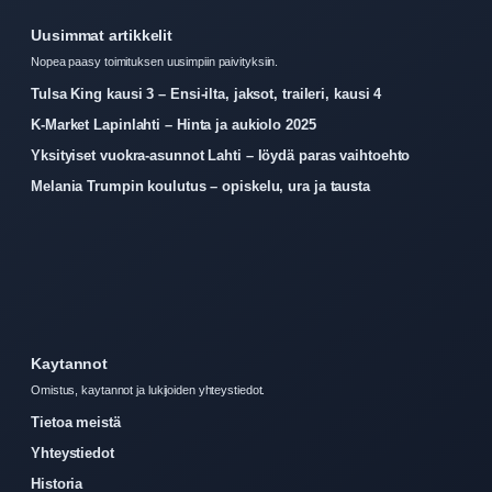
Uusimmat artikkelit
Nopea paasy toimituksen uusimpiin paivityksiin.
Tulsa King kausi 3 – Ensi-ilta, jaksot, traileri, kausi 4
K-Market Lapinlahti – Hinta ja aukiolo 2025
Yksityiset vuokra-asunnot Lahti – löydä paras vaihtoehto
Melania Trumpin koulutus – opiskelu, ura ja tausta
Kaytannot
Omistus, kaytannot ja lukijoiden yhteystiedot.
Tietoa meistä
Yhteystiedot
Historia