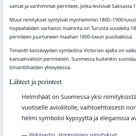
samat ja vanhimmat perinteet, jotka levisivät Saksasta 1
Muut nimitykset syntyivät myöhemmin 1800–1900-luvui
hopeahäiden varhaisin maininta on Turusta vuodelta 18
perinteen juurtuneen maahan 1800-luvun puolivälissä.
Timantti kestävyyden symbolina Victorian ajalta on vaik
kansainvälisiin perinteisiin. Suomessa kuitenkin suosita
timanttihäiden yhteydessä.
Lähteet ja perinteet
Helmihäät on Suomessa yksi nimityksistä
vuotiselle avioliitolle, vaihtoehtoisesti n
helmi symboloi kypsyyttä ja eleganssia av
—
Wikipedia, Hääpäivien nimitykset