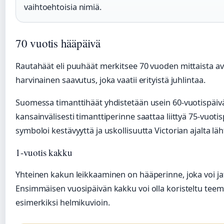
vaihtoehtoisia nimiä.
70 vuotis hääpäivä
Rautahäät eli puuhäät merkitsee 70 vuoden mittaista avi
harvinainen saavutus, joka vaatii erityistä juhlintaa.
Suomessa timanttihäät yhdistetään usein 60-vuotispäiv
kansainvälisesti timanttiperinne saattaa liittyä 75-vuoti
symboloi kestävyyttä ja uskollisuutta Victorian ajalta läh
1-vuotis kakku
Yhteinen kakun leikkaaminen on hääperinne, joka voi ja
Ensimmäisen vuosipäivän kakku voi olla koristeltu teem
esimerkiksi helmikuvioin.