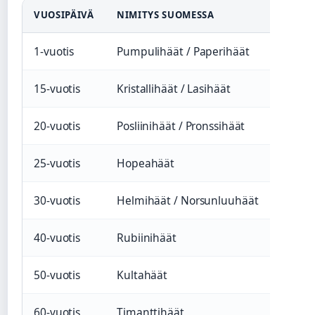
VUOSIPÄIVÄ
NIMITYS SUOMESSA
1-vuotis
Pumpulihäät / Paperihäät
15-vuotis
Kristallihäät / Lasihäät
20-vuotis
Posliinihäät / Pronssihäät
25-vuotis
Hopeahäät
30-vuotis
Helmihäät / Norsunluuhäät
40-vuotis
Rubiinihäät
50-vuotis
Kultahäät
60-vuotis
Timanttihäät