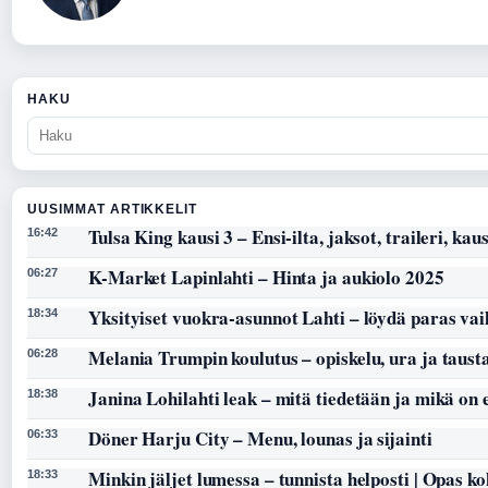
HAKU
UUSIMMAT ARTIKKELIT
Tulsa King kausi 3 – Ensi-ilta, jaksot, traileri, kaus
16:42
K-Market Lapinlahti – Hinta ja aukiolo 2025
06:27
Yksityiset vuokra-asunnot Lahti – löydä paras vai
18:34
Melania Trumpin koulutus – opiskelu, ura ja taust
06:28
Janina Lohilahti leak – mitä tiedetään ja mikä on
18:38
Döner Harju City – Menu, lounas ja sijainti
06:33
Minkin jäljet lumessa – tunnista helposti | Opas k
18:33