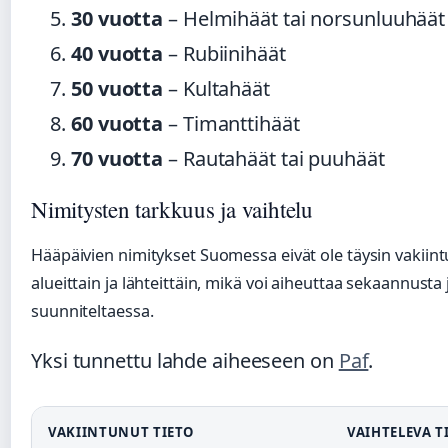
30 vuotta
– Helmihäät tai norsunluuhäät
40 vuotta
– Rubiinihäät
50 vuotta
– Kultahäät
60 vuotta
– Timanttihäät
70 vuotta
– Rautahäät tai puuhäät
Nimitysten tarkkuus ja vaihtelu
Hääpäivien nimitykset Suomessa eivät ole täysin vakiintu
alueittain ja lähteittäin, mikä voi aiheuttaa sekaannusta 
suunniteltaessa.
Yksi tunnettu lahde aiheeseen on
Paf
.
VAKIINTUNUT TIETO
VAIHTELEVA T