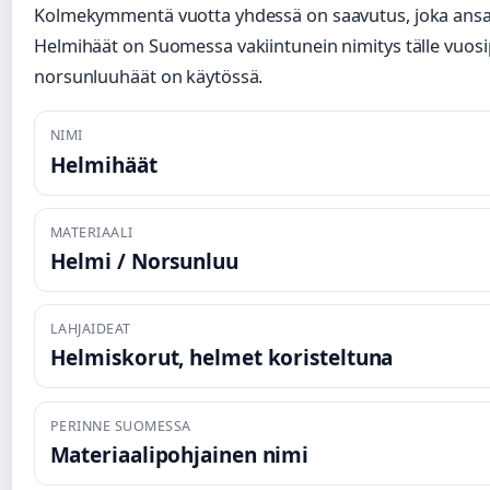
Kolmekymmentä vuotta yhdessä on saavutus, joka ansai
Helmihäät on Suomessa vakiintunein nimitys tälle vuosip
norsunluuhäät on käytössä.
NIMI
Helmihäät
MATERIAALI
Helmi / Norsunluu
LAHJAIDEAT
Helmiskorut, helmet koristeltuna
PERINNE SUOMESSA
Materiaalipohjainen nimi