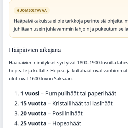
HUOMIOITAVAA
Hääpäiväkakuista ei ole tarkkoja perinteisiä ohjeita, 
juhlitaan usein juhlavammin lahjoin ja pukeutumisella
Hääpäivien aikajana
Hääpäivien nimitykset syntyivät 1800–1900-luvuilla lähes 
hopealle ja kullalle. Hopea- ja kultahäät ovat vanhimmat
ulottuvat 1600-luvun Saksaan.
1 vuosi
– Pumpulihäät tai paperihäät
15 vuotta
– Kristallihäät tai lasihäät
20 vuotta
– Posliinihäät
25 vuotta
– Hopeahäät