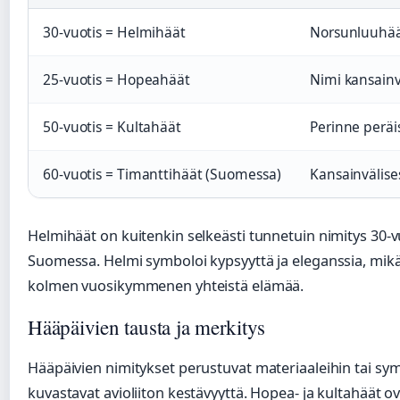
30-vuotis = Helmihäät
Norsunluuhää
25-vuotis = Hopeahäät
Nimi kansainv
50-vuotis = Kultahäät
Perinne peräi
60-vuotis = Timanttihäät (Suomessa)
Kansainvälises
Helmihäät on kuitenkin selkeästi tunnetuin nimitys 30-vuo
Suomessa. Helmi symboloi kypsyyttä ja eleganssia, mik
kolmen vuosikymmenen yhteistä elämää.
Hääpäivien tausta ja merkitys
Hääpäivien nimitykset perustuvat materiaaleihin tai sym
kuvastavat avioliiton kestävyyttä. Hopea- ja kultahäät ov