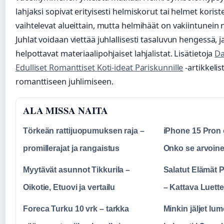
lahjaksi sopivat erityisesti helmiskorut tai helmet korist
vaihtelevat alueittain, mutta helmihäät on vakiintunein
Juhlat voidaan viettää juhlallisesti tasaluvun hengessä, j
helpottavat materiaalipohjaiset lahjalistat. Lisätietoja
Da
Edulliset Romanttiset Koti-ideat Pariskunnille
-artikkelis
romanttiseen juhlimiseen.
ALA MISSA NAITA
Törkeän rattijuopumuksen raja –
iPhone 15 Pron 
promillerajat ja rangaistus
Onko se arvoin
Myytävät asunnot Tikkurila –
Salatut Elämät 
Oikotie, Etuovi ja vertailu
– Kattava Luette
Foreca Turku 10 vrk – tarkka
Minkin jäljet lu