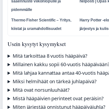
sääennuste viikonlopulle ja
helposti | Opas
pidemmälle
Thermo Fisher Scientific – Yritys,
Harry Potter -el
kiistat ja uramahdollisuudet
järjestys ja kuli
Usein kysytyt kysymykset
Mitä tarkoittaa 8 vuotis hääpäivä?
Millainen kakku sopii 60-vuotis hääpäivään
Mitä lahjaa kannattaa antaa 40-vuotis hääp
Miksi helmihäät on tärkeä juhlapäivä?
Mitä ovat norsunluuhäät?
Mistä hääpäivien perinteet ovat peräisin?
Miten järjestää onnistunut hääpäiväjuhla?