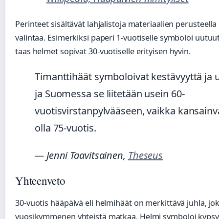
Perinteet sisältävät lahjalistoja materiaalien perusteel
valintaa. Esimerkiksi paperi 1-vuotiselle symboloi uutuu
taas helmet sopivat 30-vuotiselle erityisen hyvin.
Timanttihäät symboloivat kestävyyttä ja u
ja Suomessa se liitetään usein 60-
vuotisvirstanpylvääseen, vaikka kansainvä
olla 75-vuotis.
— Jenni Taavitsainen,
Theseus
Yhteenveto
30-vuotis hääpäivä eli helmihäät on merkittävä juhla, j
vuosikymmenen yhteistä matkaa. Helmi symboloi kypsyyt