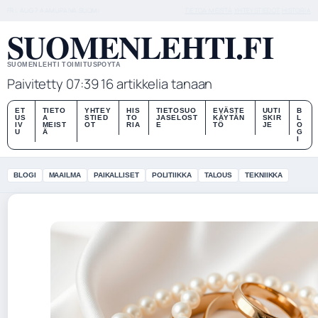
FRI, AUG 7
AAMUPAIVA
SUOMI
TIETOA MEISTÄ
YHTEYSTIEDOT
HISTORIA
SUOMENLEHTI.FI
SUOMENLEHTI TOIMITUSPOYTA
Paivitetty 07:39
16 artikkelia tanaan
ET
TIETO
YHTEY
HIS
TIETOSUO
EVÄSTE
UUTI
B
US
A
STIED
TO
JASELOST
KÄYTÄN
SKIR
L
IV
MEIST
OT
RIA
E
TÖ
JE
O
U
Ä
G
I
BLOGI
MAAILMA
PAIKALLISET
POLITIIKKA
TALOUS
TEKNIIKKA