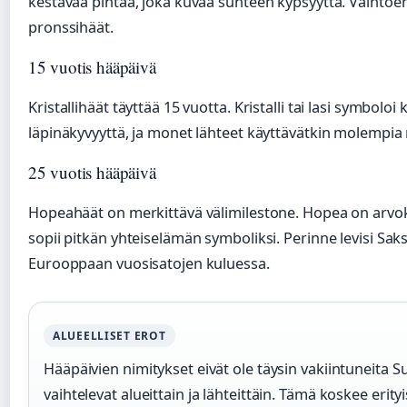
kestävää pintaa, joka kuvaa suhteen kypsyyttä. Vaihtoe
pronssihäät.
15 vuotis hääpäivä
Kristallihäät täyttää 15 vuotta. Kristalli tai lasi symboloi 
läpinäkyvyyttä, ja monet lähteet käyttävätkin molempia 
25 vuotis hääpäivä
Hopeahäät on merkittävä välimilestone. Hopea on arvok
sopii pitkän yhteiselämän symboliksi. Perinne levisi Sa
Eurooppaan vuosisatojen kuluessa.
ALUEELLISET EROT
Hääpäivien nimitykset eivät ole täysin vakiintuneita 
vaihtelevat alueittain ja lähteittäin. Tämä koskee erityi