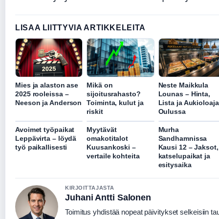
LISAA LIITTYVIA ARTIKKELEITA
Mies ja alaston ase
Mikä on
Neste Maikkula
2025 rooleissa –
sijoitusrahasto?
Lounas – Hinta,
Neeson ja Anderson
Toiminta, kulut ja
Lista ja Aukioloaja
riskit
Oulussa
Avoimet työpaikat
Myytävät
Murha
Leppävirta – löydä
omakotitalot
Sandhamnissa
työ paikallisesti
Kuusankoski –
Kausi 12 – Jaksot,
vertaile kohteita
katselupaikat ja
esitysaika
KIRJOITTAJASTA
Juhani Antti Salonen
Toimitus yhdistää nopeat päivitykset selkeisiin taus