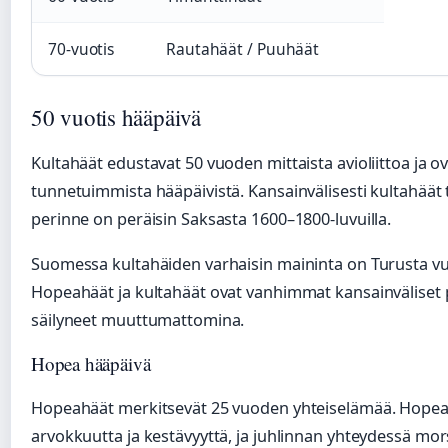
70-vuotis
Rautahäät / Puuhäät
50 vuotis hääpäivä
Kultahäät edustavat 50 vuoden mittaista avioliittoa ja ov
tunnetuimmista hääpäivistä. Kansainvälisesti kultahäät
perinne on peräisin Saksasta 1600–1800-luvuilla.
Suomessa kultahäiden varhaisin maininta on Turusta vu
Hopeahäät ja kultahäät ovat vanhimmat kansainväliset p
säilyneet muuttumattomina.
Hopea hääpäivä
Hopeahäät merkitsevät 25 vuoden yhteiselämää. Hopea
arvokkuutta ja kestävyyttä, ja juhlinnan yhteydessä mor