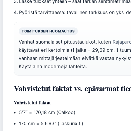
Laske tulokset yhteen – saat tarkan senttimetrimä
Pyöristä tarvittaessa: tavallinen tarkkuus on yksi d
TOIMITUKSEN HUOMAUTUS
Vanhat suomalaiset pituustaulukot, kuten
Rajapuro
käyttävät eri kertoimia (1 jalka = 29,69 cm, 1 tu
vanhaan mittajärjestelmään eivätkä vastaa nykyist
Käytä aina moderneja lähteitä.
Vahvistetut faktat vs. epävarmat tie
Vahvistetut faktat
5′7″ = 170,18 cm (Calkoo)
170 cm = 5′6.93″ (Laskurix.fi)