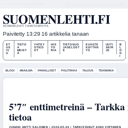
SAT, AUG 8
PAIVAPAIVA
SUOMI
TIETOA MEISTÄ
YHTEYSTIEDOT
HISTORIA
SUOMENLEHTI.FI
SUOMENLEHTI TOIMITUSPOYTA
Paivitetty 13:29
16 artikkelia tanaan
ET
TIETO
YHTEY
HIS
TIETOSUO
EVÄSTE
UUTI
B
US
A
STIED
TO
JASELOST
KÄYTÄN
SKIR
L
IV
MEIST
OT
RIA
E
TÖ
JE
O
U
Ä
G
I
BLOGI
MAAILMA
PAIKALLISET
POLITIIKKA
TALOUS
TEKNIIKKA
5’7″ enttimetreinä – Tarkka
tietoa
JUHANI ANTTI SALONEN • 2026-05-26 • TARKISTANUT AINO VIRTANEN