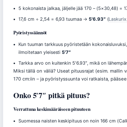
5 kokonaista jalkaa, jäljelle jää 170 – (5×30,48) = 
17,6 cm ÷ 2,54 = 6,93 tuumaa →
5′6.93″
(
Laskurix
Pyöristyssäännöt
Kun tuuman tarkkuus pyöristetään kokonaisluvuksi
ilmoitetaan yleisesti
5′7″
Tarkka arvo on kuitenkin 5′6.93″, mikä on lähempänä
Miksi tällä on väliä? Useat pituusrajat (esim. mallin
170 cm:iin – ja pyöristyssuunta voi ratkaista, pääsee
Onko 5′7″ pitkä pituus?
Verrattuna keskimääräiseen pituuteen
Suomessa naisten keskipituus on noin 166 cm (Calko