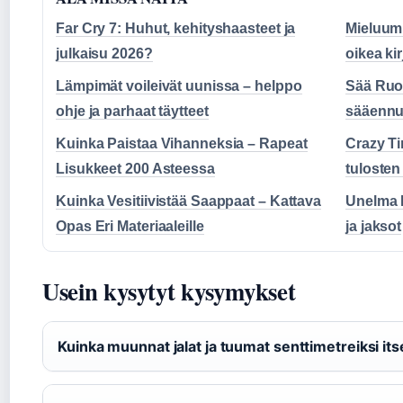
Far Cry 7: Huhut, kehityshaasteet ja
Mieluum
julkaisu 2026?
oikea ki
Lämpimät voileivät uunissa – helppo
Sää Ruok
ohje ja parhaat täytteet
sääennu
Kuinka Paistaa Vihanneksia – Rapeat
Crazy Ti
Lisukkeet 200 Asteessa
tulosten 
Kuinka Vesitiivistää Saappaat – Kattava
Unelma L
Opas Eri Materiaaleille
ja jaksot
Usein kysytyt kysymykset
Kuinka muunnat jalat ja tuumat senttimetreiksi its