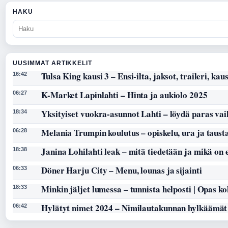
HAKU
UUSIMMAT ARTIKKELIT
Tulsa King kausi 3 – Ensi-ilta, jaksot, traileri, kaus
16:42
K-Market Lapinlahti – Hinta ja aukiolo 2025
06:27
Yksityiset vuokra-asunnot Lahti – löydä paras vai
18:34
Melania Trumpin koulutus – opiskelu, ura ja taust
06:28
Janina Lohilahti leak – mitä tiedetään ja mikä on
18:38
Döner Harju City – Menu, lounas ja sijainti
06:33
Minkin jäljet lumessa – tunnista helposti | Opas k
18:33
Hylätyt nimet 2024 – Nimilautakunnan hylkäämät
06:42