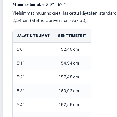
Muunnostaulukko 5′0″ – 6′0″
Yleisimmät muunnokset, laskettu käyttäen standardi
2,54 cm (Metric Conversion (vakiot)).
JALAT & TUUMAT
SENTTIMETRIT
5′0″
152,40 cm
5′1″
154,94 cm
5′2″
157,48 cm
5′3″
160,02 cm
5′4″
162,56 cm