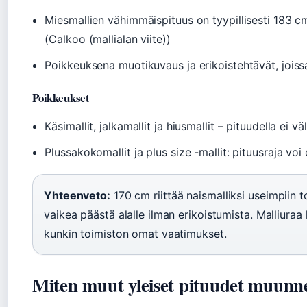
Miesmallien vähimmäispituus on tyypillisesti 183 c
(Calkoo (mallialan viite))
Poikkeuksena muotikuvaus ja erikoistehtävät, joissa
Poikkeukset
Käsimallit, jalkamallit ja hiusmallit – pituudella ei väl
Plussakokomallit ja plus size -mallit: pituusraja voi
Yhteenveto:
170 cm riittää naismalliksi useimpiin 
vaikea päästä alalle ilman erikoistumista. Malliuraa
kunkin toimiston omat vaatimukset.
Miten muut yleiset pituudet muunne