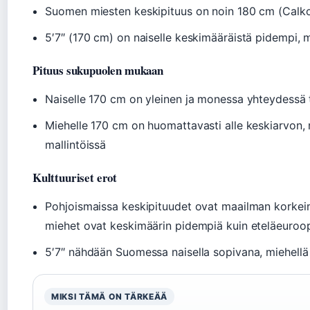
Suomen miesten keskipituus on noin 180 cm (Calkoo 
5′7″ (170 cm) on naiselle keskimääräistä pidempi, m
Pituus sukupuolen mukaan
Naiselle 170 cm on yleinen ja monessa yhteydessä 
Miehelle 170 cm on huomattavasti alle keskiarvon, 
mallintöissä
Kulttuuriset erot
Pohjoismaissa keskipituudet ovat maailman korkeim
miehet ovat keskimäärin pidempiä kuin eteläeuroo
5′7″ nähdään Suomessa naisella sopivana, miehellä
MIKSI TÄMÄ ON TÄRKEÄÄ