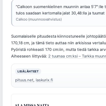
”Calkoon suomenkielinen muunnin antaa 5′7″:lle 
tulos saadaan kertomalla jalat 30,48:lla ja tuumat 2
Calkoo (muunnosvahvistus)
Suomalaiselle pituudesta kiinnostuneelle johtopäätö
170,18 cm, ja tämä tieto auttaa niin arkisissa vertail
Pyöristä rohkeasti 170 cm:iin, mutta tiedä tarkka arv
Aiheeseen liittyvää:
2 tuumaa cm:ksi – Tarkka muunno
LISÄLÄHTEET
pituus.net
,
laskurix.fi
ALA MISSA NAITA