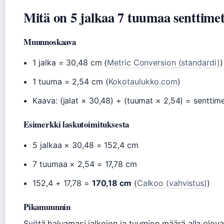
Mitä on 5 jalkaa 7 tuumaa senttime
Muunnoskaava
1 jalka = 30,48 cm (
Metric Conversion (standardi)
)
1 tuuma = 2,54 cm (
Kokotaulukko.com
)
Kaava: (jalat × 30,48) + (tuumat × 2,54) = senttime
Esimerkki laskutoimituksesta
5 jalkaa × 30,48 = 152,4 cm
7 tuumaa × 2,54 = 17,78 cm
152,4 + 17,78 =
170,18 cm
(
Calkoo (vahvistus)
)
Pikamuunnin
Syötä haluamasi jalkojen ja tuumien määrä alla olevaa