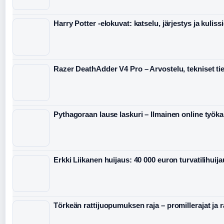
Harry Potter -elokuvat: katselu, järjestys ja kuliss
Razer DeathAdder V4 Pro – Arvostelu, tekniset tied
Pythagoraan lause laskuri – Ilmainen online työka
Erkki Liikanen huijaus: 40 000 euron turvatilihuij
Törkeän rattijuopumuksen raja – promillerajat ja 