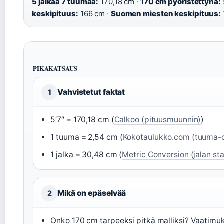
5 jalkaa 7 tuumaa:
170,18 cm ·
170 cm pyöristettynä:
keskipituus:
166 cm ·
Suomen miesten keskipituus:
PIKAKATSAUS
Vahvistetut faktat
1
5’7″ = 170,18 cm (
Calkoo (pituusmuunnin)
)
1 tuuma = 2,54 cm (
Kokotaulukko.com (tuuma-
1 jalka = 30,48 cm (
Metric Conversion (jalan st
Mikä on epäselvää
2
Onko 170 cm tarpeeksi pitkä malliksi? Vaatimuk