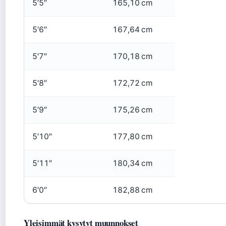
5′5″
165,10 cm
5′6″
167,64 cm
5′7″
170,18 cm
5′8″
172,72 cm
5′9″
175,26 cm
5′10″
177,80 cm
5′11″
180,34 cm
6′0″
182,88 cm
Yleisimmät kysytyt muunnokset