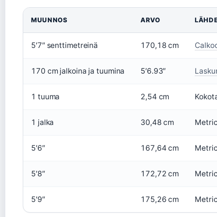
MUUNNOS
ARVO
LÄHD
5′7″ senttimetreinä
170,18 cm
Calko
170 cm jalkoina ja tuumina
5′6.93″
Laskur
1 tuuma
2,54 cm
Kokot
1 jalka
30,48 cm
Metric
5′6″
167,64 cm
Metric
5′8″
172,72 cm
Metric
5′9″
175,26 cm
Metric