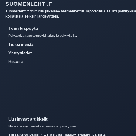
SUOMENLEHTI.FI
suomenlehti.fi toimitus julkaisee varmennettua raportointia, taustapaivityksia
korjauksia selkein lahdeviittein.
Toimituspoyta
Paivapaiva raportointisykli jatkuvilla paivityksilla.
Tietoa meistä
Yhteystiedot
Historia
Uusimmat artikkelit
Nopea paasy toimituksen uusimpiin paivityksiin.
Tulsa King kausi 3 – Ensi-ilta, jaksot, traileri, kausi 4