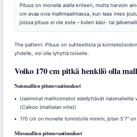
Pituus on monella alalla kriteeri, mutta harvoin ai
cm avaa ovia mallimaailmassa, kun taas mies joutu
joissa pituus ei ole este – kuten käsi- tai jalkamalli
The pattern: Pituus on suhteellista ja kontekstisido
yhdelle, voi olla lyhyttä toiselle.
Voiko 170 cm pitkä henkilö olla mall
Naismallien pituusvaatimukset
Useimmat mallitoimistot edellyttävät naismalleilta 
(Calkoo (mallialan viite))
170 cm on monelle toimistolle minimi, joten 5′7″ on ju
Miesmallien pituusvaatimukset