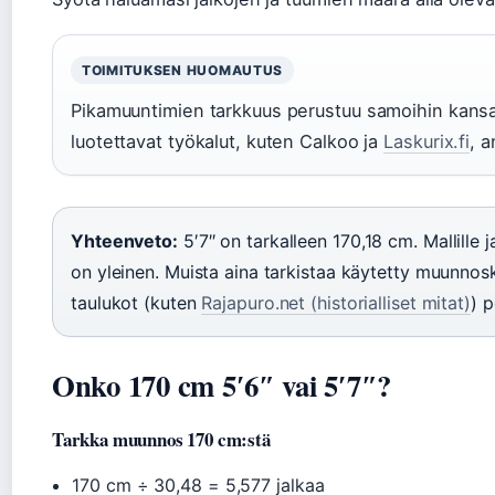
TOIMITUKSEN HUOMAUTUS
Pikamuuntimien tarkkuus perustuu samoihin kansain
luotettavat työkalut, kuten Calkoo ja
Laskurix.fi
, a
Yhteenveto:
5′7″ on tarkalleen 170,18 cm. Mallille
on yleinen. Muista aina tarkistaa käytetty muunnosk
taulukot (kuten
Rajapuro.net (historialliset mitat)
) 
Onko 170 cm 5′6″ vai 5′7″?
Tarkka muunnos 170 cm:stä
170 cm ÷ 30,48 = 5,577 jalkaa