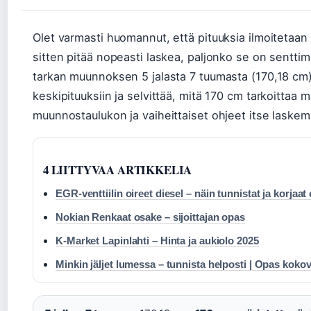
Olet varmasti huomannut, että pituuksia ilmoitetaan vä
sitten pitää nopeasti laskea, paljonko se on senttim
tarkan muunnoksen 5 jalasta 7 tuumasta (170,18 cm),
keskipituuksiin ja selvittää, mitä 170 cm tarkoittaa m
muunnostaulukon ja vaiheittaiset ohjeet itse laskem
4 LIITTYVAA ARTIKKELIA
EGR-venttiilin oireet diesel – näin tunnistat ja korjaa
Nokian Renkaat osake – sijoittajan opas
K-Market Lapinlahti – Hinta ja aukiolo 2025
Minkin jäljet lumessa – tunnista helposti | Opas koko