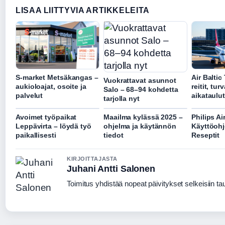
LISAA LIITTYVIA ARTIKKELEITA
S-market Metsäkangas –
Air Balti
Vuokrattavat asunnot
aukioloajat, osoite ja
reitit, tur
Salo – 68–94 kohdetta
palvelut
aikataulu
tarjolla nyt
Avoimet työpaikat
Maailma kylässä 2025 –
Philips Ai
Leppävirta – löydä työ
ohjelma ja käytännön
Käyttöohj
paikallisesti
tiedot
Reseptit
KIRJOITTAJASTA
Juhani Antti Salonen
Toimitus yhdistää nopeat päivitykset selkeisiin taus