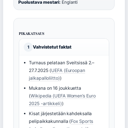
Puolustava mestari:
Englanti
PIKAKATSAUS
Vahvistetut faktat
1
Turnaus pelataan Sveitsissä 2.–
27.7.2025 (
UEFA (Euroopan
jalkapalloliitto)
)
Mukana on 16 joukkuetta
(
Wikipedia (UEFA Women’s Euro
2025 -artikkeli)
)
Kisat järjestetään kahdeksalla
pelipaikkakunnalla (
Fox Sports