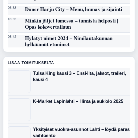
Döner Harju City – Menu, lounas ja sijainti
06:33
Minkin jäljet lumessa – tunnista helposti |
18:33
Opas kokovertailuun
Hylätyt nimet 2024 – Nimilautakunnan
06:42
hylkäämät etunimet
LISAA TOIMITUKSELTA
Tulsa King kausi 3 – Ensi-ilta, jaksot, traileri,
kausi 4
K-Market Lapinlahti – Hinta ja aukiolo 2025
Yksityiset vuokra-asunnot Lahti – löydä paras
vaihtoehto