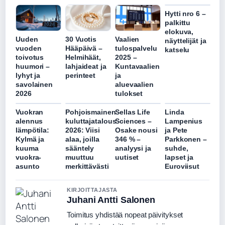
Hytti nro 6 –
palkittu
elokuva,
Uuden
30 Vuotis
Vaalien
näyttelijät ja
vuoden
Hääpäivä –
tulospalvelu
katselu
toivotus
Helmihäät,
2025 –
huumori –
lahjaideat ja
Kuntavaalien
lyhyt ja
perinteet
ja
savolainen
aluevaalien
2026
tulokset
Vuokran
Pohjoismainen
Sellas Life
Linda
alennus
kuluttajatalous
Sciences –
Lampenius
lämpötila:
2026: Viisi
Osake nousi
ja Pete
Kylmä ja
alaa, joilla
346 % –
Parkkonen –
kuuma
sääntely
analyysi ja
suhde,
vuokra-
muuttuu
uutiset
lapset ja
asunto
merkittävästi
Euroviisut
KIRJOITTAJASTA
Juhani Antti Salonen
Toimitus yhdistää nopeat päivitykset