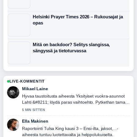
Helsinki Prayer Times 2026 – Rukousajat ja
opas
Mitä on backdoor? Selitys slangissa,
sängyssä ja tietoturvassa
LIVE-KOMMENTIT
Mikael Laine
Hyvaa taustoitusta aiheesta Yksityiset vuokra-asunnot
Lahti &#8211; löydä paras vaihtoehto. Pytkethan taman
livesaikeen ajan tasalla.
5 MIN SITTEN
Ella Makinen
Raportointi Tulsa King kausi 3 – Ensi-ilta, jaksot,...-
aiheesta tuntuu luotettavalta ja helppolukuiselta.