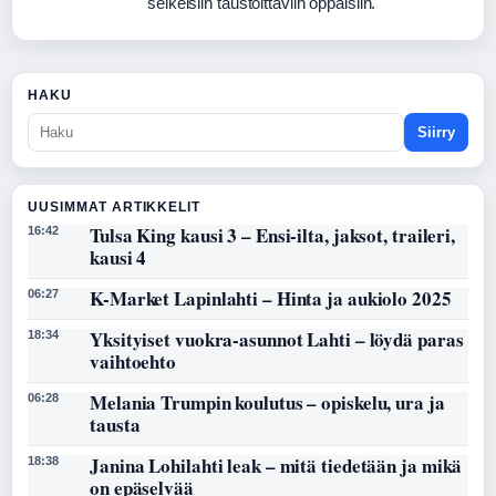
selkeisiin taustoittaviin oppaisiin.
HAKU
Siirry
UUSIMMAT ARTIKKELIT
Tulsa King kausi 3 – Ensi-ilta, jaksot, traileri,
16:42
kausi 4
K-Market Lapinlahti – Hinta ja aukiolo 2025
06:27
Yksityiset vuokra-asunnot Lahti – löydä paras
18:34
vaihtoehto
Melania Trumpin koulutus – opiskelu, ura ja
06:28
tausta
Janina Lohilahti leak – mitä tiedetään ja mikä
18:38
on epäselvää