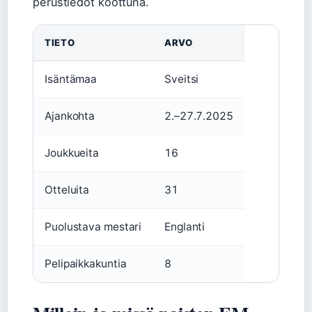
perustiedot koottuna.
TIETO
ARVO
Isäntämaa
Sveitsi
Ajankohta
2.–27.7.2025
Joukkueita
16
Otteluita
31
Puolustava mestari
Englanti
Pelipaikkakuntia
8