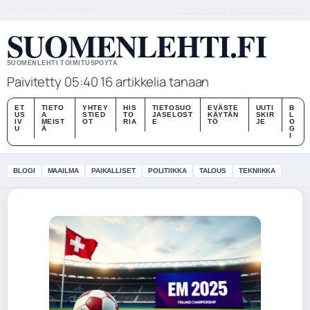
SUN, AUG 9
AAMUPAIVA
SUOMI
TIETOA MEISTÄ
YHTEYSTIEDOT
HISTORIA
SUOMENLEHTI.FI
SUOMENLEHTI TOIMITUSPOYTA
Paivitetty 05:40
16 artikkelia tanaan
ET
TIETO
YHTEY
HIS
TIETOSUO
EVÄSTE
UUTI
B
US
A
STIED
TO
JASELOST
KÄYTÄN
SKIR
L
IV
MEIST
OT
RIA
E
TÖ
JE
O
U
Ä
G
I
BLOGI
MAAILMA
PAIKALLISET
POLITIIKKA
TALOUS
TEKNIIKKA