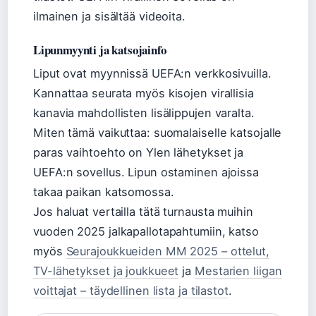
ilmainen ja sisältää videoita.
Lipunmyynti ja katsojainfo
Liput ovat myynnissä UEFA:n verkkosivuilla.
Kannattaa seurata myös kisojen virallisia
kanavia mahdollisten lisälippujen varalta.
Miten tämä vaikuttaa: suomalaiselle katsojalle
paras vaihtoehto on Ylen lähetykset ja
UEFA:n sovellus. Lipun ostaminen ajoissa
takaa paikan katsomossa.
Jos haluat vertailla tätä turnausta muihin
vuoden 2025 jalkapallotapahtumiin, katso
myös
Seurajoukkueiden MM 2025 – ottelut,
TV-lähetykset ja joukkueet
ja
Mestarien liigan
voittajat – täydellinen lista ja tilastot
.