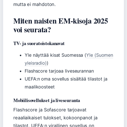
mutta ei mahdoton.
Miten naisten EM-kisoja 2025
voi seurata?
TV- ja suoratoistokanavat
Yle näyttää kisat Suomessa (
Yle (Suomen
yleisradio)
)
Flashscore tarjoaa liveseurannan
UEFA:n oma sovellus sisältää tilastot ja
maalikoosteet
Mobiilisovellukset ja liveseuranta
Flashscore ja Sofascore tarjoavat
reaaliaikaiset tulokset, kokoonpanot ja
tilastot. UEFA:n virallinen sovellus on