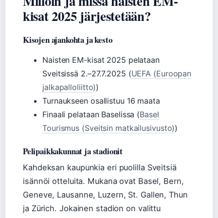
Milloin ja missä naisten EM-
kisat 2025 järjestetään?
Kisojen ajankohta ja kesto
Naisten EM-kisat 2025 pelataan
Sveitsissä 2.–27.7.2025 (
UEFA (Euroopan
jalkapalloliitto)
)
Turnaukseen osallistuu 16 maata
Finaali pelataan Baselissa (
Basel
Tourismus (Sveitsin matkailusivusto)
)
Pelipaikkakunnat ja stadionit
Kahdeksan kaupunkia eri puolilla Sveitsiä
isännöi otteluita. Mukana ovat Basel, Bern,
Geneve, Lausanne, Luzern, St. Gallen, Thun
ja Zürich. Jokainen stadion on valittu