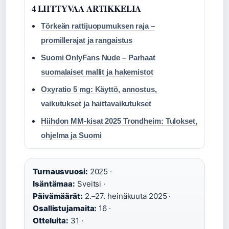
4 LIITTYVAA ARTIKKELIA
Törkeän rattijuopumuksen raja –
promillerajat ja rangaistus
Suomi OnlyFans Nude – Parhaat
suomalaiset mallit ja hakemistot
Oxyratio 5 mg: Käyttö, annostus,
vaikutukset ja haittavaikutukset
Hiihdon MM-kisat 2025 Trondheim: Tulokset,
ohjelma ja Suomi
Turnausvuosi:
2025 ·
Isäntämaa:
Sveitsi ·
Päivämäärät:
2.–27. heinäkuuta 2025 ·
Osallistujamaita:
16 ·
Otteluita:
31 ·