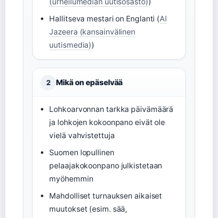
(urheilumedian uutisosasto)
)
Hallitseva mestari on Englanti (
Al
Jazeera (kansainvälinen
uutismedia)
)
Mikä on epäselvää
2
Lohkoarvonnan tarkka päivämäärä
ja lohkojen kokoonpano eivät ole
vielä vahvistettuja
Suomen lopullinen
pelaajakokoonpano julkistetaan
myöhemmin
Mahdolliset turnauksen aikaiset
muutokset (esim. sää,