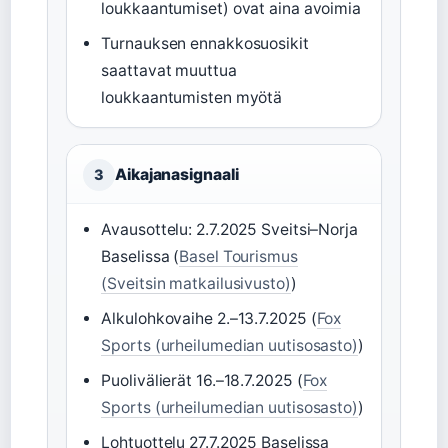
loukkaantumiset) ovat aina avoimia
Turnauksen ennakkosuosikit
saattavat muuttua
loukkaantumisten myötä
Aikajanasignaali
3
Avausottelu: 2.7.2025 Sveitsi–Norja
Baselissa (
Basel Tourismus
(Sveitsin matkailusivusto)
)
Alkulohkovaihe 2.–13.7.2025 (
Fox
Sports (urheilumedian uutisosasto)
)
Puolivälierät 16.–18.7.2025 (
Fox
Sports (urheilumedian uutisosasto)
)
Lohtuottelu 27.7.2025 Baselissa