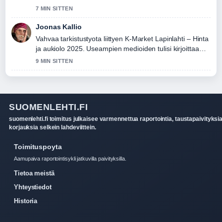
7 MIN SITTEN
Joonas Kallio
Vahvaa tarkistustyota liittyen K-Market Lapinlahti – Hinta
ja aukiolo 2025. Useampien medioiden tulisi kirjoittaa
nain.
9 MIN SITTEN
SUOMENLEHTI.FI
suomenlehti.fi toimitus julkaisee varmennettua raportointia, taustapaivityksia
korjauksia selkein lahdeviittein.
Toimituspoyta
Aamupaiva raportointisykli jatkuvilla paivityksilla.
Tietoa meistä
Yhteystiedot
Historia