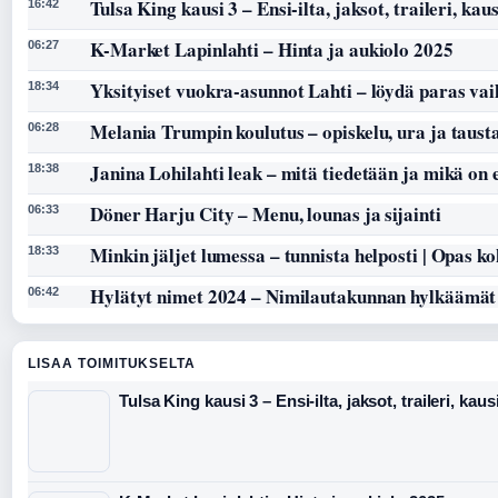
Tulsa King kausi 3 – Ensi-ilta, jaksot, traileri, kaus
16:42
K-Market Lapinlahti – Hinta ja aukiolo 2025
06:27
Yksityiset vuokra-asunnot Lahti – löydä paras vai
18:34
Melania Trumpin koulutus – opiskelu, ura ja taust
06:28
Janina Lohilahti leak – mitä tiedetään ja mikä on
18:38
Döner Harju City – Menu, lounas ja sijainti
06:33
Minkin jäljet lumessa – tunnista helposti | Opas k
18:33
Hylätyt nimet 2024 – Nimilautakunnan hylkäämät
06:42
LISAA TOIMITUKSELTA
Tulsa King kausi 3 – Ensi-ilta, jaksot, traileri, kaus