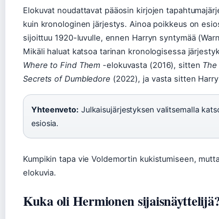
Elokuvat noudattavat pääosin kirjojen tapahtumajärje
kuin kronologinen järjestys. Ainoa poikkeus on esios
sijoittuu 1920-luvulle, ennen Harryn syntymää (Warn
Mikäli haluat katsoa tarinan kronologisessa järjesty
Where to Find Them
-elokuvasta (2016), sitten
The 
Secrets of Dumbledore
(2022), ja vasta sitten Harry
Yhteenveto:
Julkaisujärjestyksen valitsemalla kats
esiosia.
Kumpikin tapa vie Voldemortin kukistumiseen, mutt
elokuvia.
Kuka oli Hermionen sijaisnäyttelijä