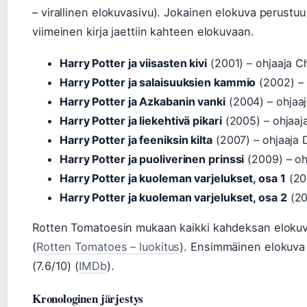
– virallinen elokuvasivu). Jokainen elokuva perustuu
viimeinen kirja jaettiin kahteen elokuvaan.
Harry Potter ja viisasten kivi
(2001) – ohjaaja C
Harry Potter ja salaisuuksien kammio
(2002) – 
Harry Potter ja Azkabanin vanki
(2004) – ohjaa
Harry Potter ja liekehtivä pikari
(2005) – ohjaaj
Harry Potter ja feeniksin kilta
(2007) – ohjaaja 
Harry Potter ja puoliverinen prinssi
(2009) – oh
Harry Potter ja kuoleman varjelukset, osa 1
(20
Harry Potter ja kuoleman varjelukset, osa 2
(20
Rotten Tomatoesin mukaan kaikki kahdeksan elokuva
(
Rotten Tomatoes – luokitus
). Ensimmäinen elokuv
(7.6/10) (
IMDb
).
Kronologinen järjestys