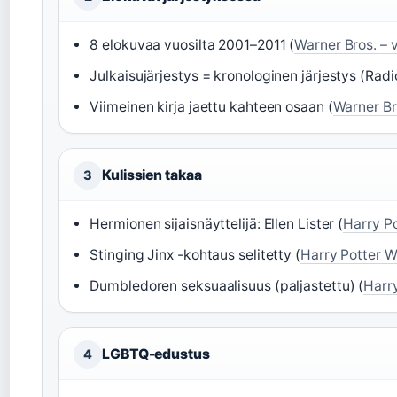
8 elokuvaa vuosilta 2001–2011 (
Warner Bros. – v
Julkaisujärjestys = kronologinen järjestys (Rad
Viimeinen kirja jaettu kahteen osaan (
Warner Bro
Kulissien takaa
3
Hermionen sijaisnäyttelijä: Ellen Lister (
Harry Po
Stinging Jinx -kohtaus selitetty (
Harry Potter Wi
Dumbledoren seksuaalisuus (paljastettu) (
Harry
LGBTQ-edustus
4