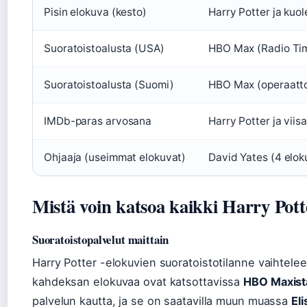
Pisin elokuva (kesto)
Harry Potter ja kuol
Suoratoistoalusta (USA)
HBO Max (Radio Ti
Suoratoistoalusta (Suomi)
HBO Max (operaatto
IMDb-paras arvosana
Harry Potter ja viisa
Ohjaaja (useimmat elokuvat)
David Yates (4 elok
Mistä voin katsoa kaikki Harry Pott
Suoratoistopalvelut maittain
Harry Potter -elokuvien suoratoistotilanne vaihtelee
kahdeksan elokuvaa ovat katsottavissa
HBO Maxist
palvelun kautta, ja se on saatavilla muun muassa
Eli