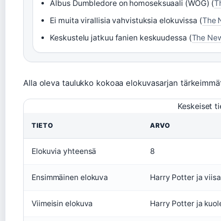
Albus Dumbledore on homoseksuaali (WOG) (
T
Ei muita virallisia vahvistuksia elokuvissa (
The 
Keskustelu jatkuu fanien keskuudessa (
The New
Alla oleva taulukko kokoaa elokuvasarjan tärkeimmät 
Keskeiset tie
TIETO
ARVO
Elokuvia yhteensä
8
Ensimmäinen elokuva
Harry Potter ja viis
Viimeisin elokuva
Harry Potter ja kuo