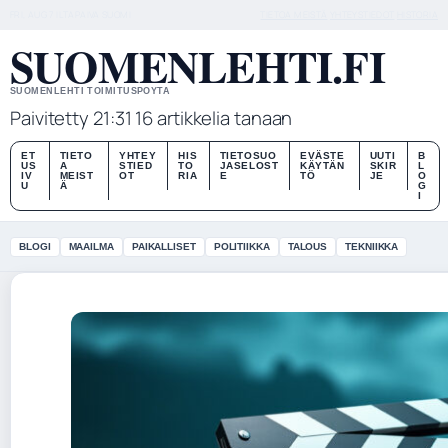
FRI, AUG 7
ILTAPAIVA
SUOMI
TIETOA MEISTÄ
YHTEYSTIEDOT
HISTORIA
SUOMENLEHTI.FI
SUOMENLEHTI TOIMITUSPOYTA
Paivitetty 21:31
16 artikkelia tanaan
ET
TIETO
YHTEY
HIS
TIETOSUO
EVÄSTE
UUTI
B
US
A
STIED
TO
JASELOST
KÄYTÄN
SKIR
L
IV
MEIST
OT
RIA
E
TÖ
JE
O
U
Ä
G
I
BLOGI
MAAILMA
PAIKALLISET
POLITIIKKA
TALOUS
TEKNIIKKA