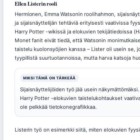
Ellen Listerin rooli
Hermionen, Emma Watsonin roolihahmon, sijaisnäytt
ja sijaisnäyttelijän tehtäviä erityisesti vaativissa fy
Harry Potter -wikissä ja elokuvien tekijätiedoissa (Ha
Monet fanit eivät tiedä, että Watsonin monimutkais
taistelu kuolonsyöjien kanssa – Lister oli usein se, j
tyypillistä suurtuotannoissa, mutta harva katsoja h
MIKSI TÄMÄ ON TÄRKEÄÄ
Sijaisnäyttelijöiden työ jää usein näkymättömäksi. 
Harry Potter -elokuvien taistelukohtaukset vaativat
ole pelkkää tietokonegrafiikkaa.
Listerin työ on esimerkki siitä, miten elokuvien fyys