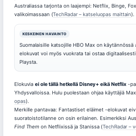
Australiassa tarjonta on laajempi: Netflix, Binge, Fox
valikoimassaan (
TechRadar – katseluopas maittain
).
KESKEINEN HAVAINTO
Suomalaisille katsojille HBO Max on käytännössä 
elokuvat voi myös vuokrata tai ostaa digitaalisesti
Playsta.
Elokuvia
ei ole tällä hetkellä Disney+ eikä Netflix
-pal
Yhdysvalloissa. Hulu puolestaan ohjaa käyttäjiä Maxi
opas
).
Merkille pantavaa: Fantastiset eläimet -elokuvat ei
suoratoistotilanne on osin erilainen. Esimerkiksi Au
Find Them
on Netflixissä ja Stanissa (
TechRadar – ve