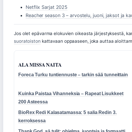
Netflix Sarjat 2025
Reacher season 3 – arvostelu, juoni, jaksot ja ka
Jos olet epävarma elokuvien oikeasta järjestyksestä, k
suoratoiston
kattavaan oppaaseen, joka auttaa aloittam
ALA MISSA NAITA
Foreca Turku tuntiennuste – tarkin sää tunneittain
Kuinka Paistaa Vihanneksia – Rapeat Lisukkeet
200 Asteessa
BioRex Redi Kalasatamassa: 5 salia Redin 3.
kerroksessa
Thank God, sä tulit: ohjelma, juontaja ja formaatti