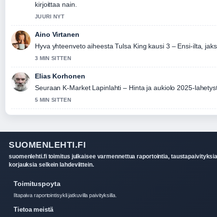
kirjoittaa nain.
JUURI NYT
Aino Virtanen
Hyva yhteenveto aiheesta Tulsa King kausi 3 – Ensi-ilta, ja
3 MIN SITTEN
Elias Korhonen
Seuraan K-Market Lapinlahti – Hinta ja aukiolo 2025-lahetyst
5 MIN SITTEN
SUOMENLEHTI.FI
suomenlehti.fi toimitus julkaisee varmennettua raportointia, taustapaivityksia
korjauksia selkein lahdeviittein.
Toimituspoyta
Iltapaiva raportointisykli jatkuvilla paivityksilla.
Tietoa meistä