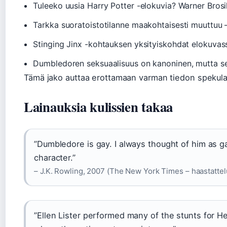
Tuleeko uusia Harry Potter -elokuvia? Warner Brosill
Tarkka suoratoistotilanne maakohtaisesti muuttuu – 
Stinging Jinx -kohtauksen yksityiskohdat elokuvassa 
Dumbledoren seksuaalisuus on kanoninen, mutta se ei 
Tämä jako auttaa erottamaan varman tiedon spekula
Lainauksia kulissien takaa
”Dumbledore is gay. I always thought of him as gay
character.”
– J.K. Rowling, 2007 (The New York Times – haastattel
”Ellen Lister performed many of the stunts for Her