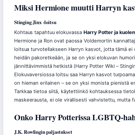
Miksi Hermione muutti Harryn kas
Stinging Jinx -loitsu
Kohtaus tapahtuu elokuvassa
Harry Potter ja kuolem
Hermione ja Ron ovat paossa Voldemortin kannattaj
loitsua turvotellakseen Harryn kasvot, jotta tämä ei 
heidän pakoretkeään, ja se on yksi elokuvan humori
jännittävimmistä hetkistä (Harry Potter Wiki – Stingi
Elokuvaversiossa loitsu saa Harryn kasvot turpoamaa
on hieman erilainen – se on yksi monista pienistä eroi
Tarkkaa tietoa siitä, käytettiinkö kohtauksessa tiet
maskeerausta, ei ole virallisesti vahvistettu, mutta f
Onko Harry Potterissa LGBTQ-ha
J.K. Rowlingin paljastukset