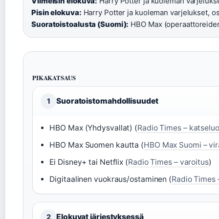
Viimeisin elokuva:
Harry Potter ja kuoleman varjelukset
Pisin elokuva:
Harry Potter ja kuoleman varjelukset, os
Suoratoistoalusta (Suomi):
HBO Max (operaattoreiden
PIKAKATSAUS
Suoratoistomahdollisuudet
1
HBO Max (Yhdysvallat) (
Radio Times – katselu
HBO Max Suomen kautta (
HBO Max Suomi – vira
Ei Disney+ tai Netflix (
Radio Times – varoitus
)
Digitaalinen vuokraus/ostaminen (
Radio Times 
Elokuvat järjestyksessä
2