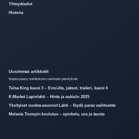
Yhteystiedot
Historia
Uusimmat artikkelit
Nopea paasy toimituksen uusimpiin paivityksiin.
Tulsa King kausi 3 – Ensi-ilta, jaksot, traileri, kausi 4
K-Market Lapinlahti – Hinta ja aukiolo 2025
Yksityiset vuokra-asunnot Lahti – löydä paras vaihtoehto
Melania Trumpin koulutus – opiskelu, ura ja tausta