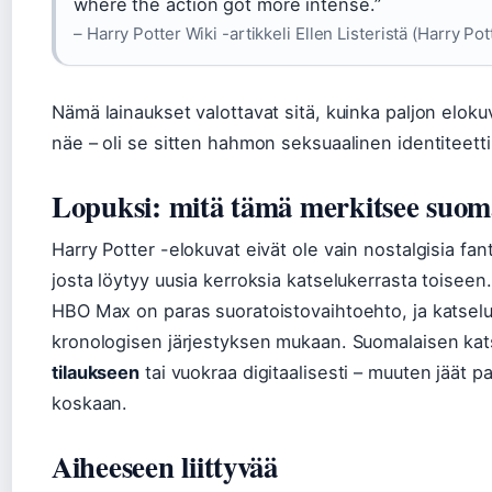
where the action got more intense.”
– Harry Potter Wiki -artikkeli Ellen Listeristä (Harry Pot
Nämä lainaukset valottavat sitä, kuinka paljon elokuvi
näe – oli se sitten hahmon seksuaalinen identiteetti t
Lopuksi: mitä tämä merkitsee suomal
Harry Potter -elokuvat eivät ole vain nostalgisia fan
josta löytyy uusia kerroksia katselukerrasta toiseen.
HBO Max on paras suoratoistovaihtoehto, ja katselujä
kronologisen järjestyksen mukaan. Suomalaisen kat
tilaukseen
tai vuokraa digitaalisesti – muuten jäät p
koskaan.
Aiheeseen liittyvää