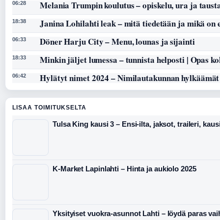
Melania Trumpin koulutus – opiskelu, ura ja taust
06:28
Janina Lohilahti leak – mitä tiedetään ja mikä on
18:38
Döner Harju City – Menu, lounas ja sijainti
06:33
Minkin jäljet lumessa – tunnista helposti | Opas k
18:33
Hylätyt nimet 2024 – Nimilautakunnan hylkäämät
06:42
LISAA TOIMITUKSELTA
Tulsa King kausi 3 – Ensi-ilta, jaksot, traileri, kaus
K-Market Lapinlahti – Hinta ja aukiolo 2025
Yksityiset vuokra-asunnot Lahti – löydä paras va