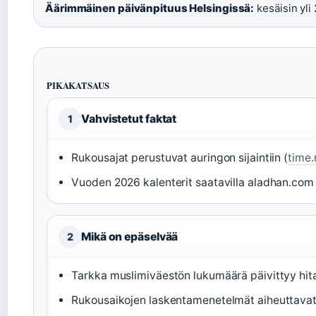
Äärimmäinen päivänpituus Helsingissä:
kesäisin yli 
PIKAKATSAUS
Vahvistetut faktat
1
Rukousajat perustuvat auringon sijaintiin (
time
Vuoden 2026 kalenterit saatavilla aladhan.com j
Mikä on epäselvää
2
Tarkka muslimiväestön lukumäärä päivittyy hita
Rukousaikojen laskentamenetelmät aiheuttavat 