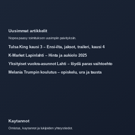
Uusimmat artikkelit
Nopea paasy toimituksen uusimpiin paivityksiin.
Tulsa King kausi 3 – Ensi-ilta, jaksot, traileri, kausi 4
K-Market Lapinlahti – Hinta ja aukiolo 2025
Yksityiset vuokra-asunnot Lahti – löydä paras vaihtoehto
Melania Trumpin koulutus – opiskelu, ura ja tausta
Kaytannot
Omistus, kaytannot ja lukijoiden yhteystiedot.