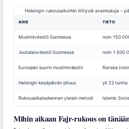
Helsingin rukousaikoihin liittyviä avainlukuja – p
AIHE
TIETO
Muslimiväestö Suomessa
noin 150 000
Juutalaisväestö Suomessa
noin 1 500 
Euroopan suurin muslimiväestö
Ranska (noin
Helsingin kesäpäivän pituus
yli 22 tunti
Rukousaikalaskennan yleisin metodi
Islamic Soci
Mihin aikaan Fajr-rukous on tänään