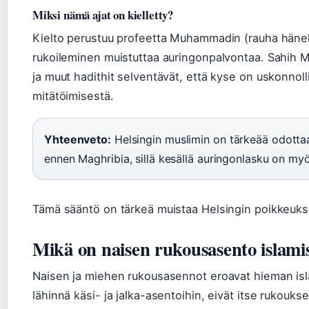
Miksi nämä ajat on kielletty?
Kielto perustuu profeetta Muhammadin (rauha hänell
rukoileminen muistuttaa auringonpalvontaa. Sahih M
ja muut hadithit selventävät, että kyse on uskonnol
mitätöimisestä.
Yhteenveto:
Helsingin muslimin on tärkeää odottaa
ennen Maghribia, sillä kesällä auringonlasku on my
Tämä sääntö on tärkeä muistaa Helsingin poikkeuks
Mikä on naisen rukousasento islami
Naisen ja miehen rukousasennot eroavat hieman islam
lähinnä käsi- ja jalka-asentoihin, eivät itse ruko