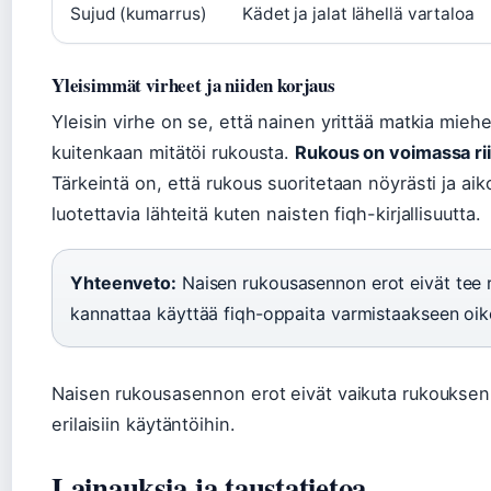
Sujud (kumarrus)
Kädet ja jalat lähellä vartaloa
Yleisimmät virheet ja niiden korjaus
Yleisin virhe on se, että nainen yrittää matkia miehe
kuitenkaan mitätöi rukousta.
Rukous on voimassa rii
Tärkeintä on, että rukous suoritetaan nöyrästi ja a
luotettavia lähteitä kuten naisten fiqh-kirjallisuutta.
Yhteenveto:
Naisen rukousasennon erot eivät tee r
kannattaa käyttää fiqh-oppaita varmistaakseen oik
Naisen rukousasennon erot eivät vaikuta rukouksen
erilaisiin käytäntöihin.
Lainauksia ja taustatietoa