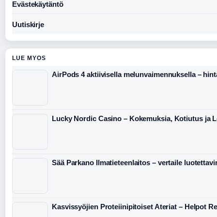
Evästekäytäntö
Uutiskirje
LUE MYOS
AirPods 4 aktiivisella melunvaimennuksella – hinta
Lucky Nordic Casino – Kokemuksia, Kotiutus ja 
Sää Parkano Ilmatieteenlaitos – vertaile luotettav
Kasvissyöjien Proteiinipitoiset Ateriat – Helpot Res