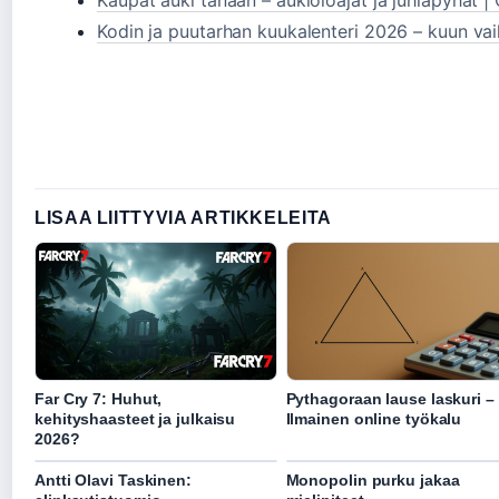
Kaupat auki tänään – aukioloajat ja juhlapyhät 
Kodin ja puutarhan kuukalenteri 2026 – kuun va
LISAA LIITTYVIA ARTIKKELEITA
Far Cry 7: Huhut,
Pythagoraan lause laskuri –
kehityshaasteet ja julkaisu
Ilmainen online työkalu
2026?
Antti Olavi Taskinen:
Monopolin purku jakaa