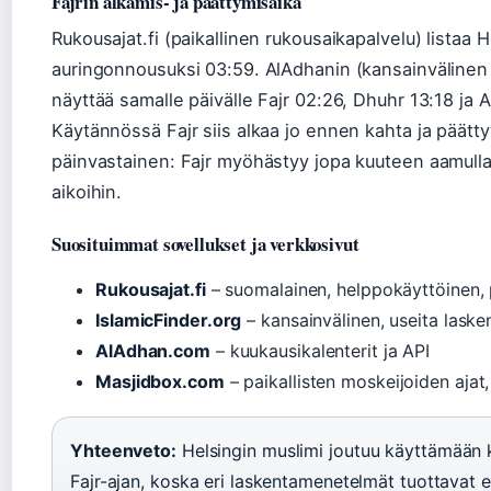
Fajrin alkamis- ja päättymisaika
Rukousajat.fi (paikallinen rukousaikapalvelu) listaa H
auringonnousuksi 03:59. AlAdhanin (kansainvälinen k
näyttää samalle päivälle Fajr 02:26, Dhuhr 13:18 ja 
Käytännössä Fajr siis alkaa jo ennen kahta ja päättyy
päinvastainen: Fajr myöhästyy jopa kuuteen aamull
aikoihin.
Suosituimmat sovellukset ja verkkosivut
Rukousajat.fi
– suomalainen, helppokäyttöinen, p
IslamicFinder.org
– kansainvälinen, useita lask
AlAdhan.com
– kuukausikalenterit ja API
Masjidbox.com
– paikallisten moskeijoiden ajat
Yhteenveto:
Helsingin muslimi joutuu käyttämään 
Fajr-ajan, koska eri laskentamenetelmät tuottavat e