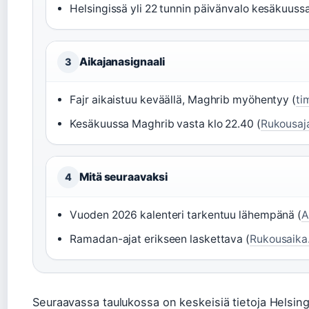
Helsingissä yli 22 tunnin päivänvalo kesäkuussa
Aikajanasignaali
3
Fajr aikaistuu keväällä, Maghrib myöhentyy (
ti
Kesäkuussa Maghrib vasta klo 22.40 (
Rukousaja
Mitä seuraavaksi
4
Vuoden 2026 kalenteri tarkentuu lähempänä (
A
Ramadan-ajat erikseen laskettava (
Rukousaika.
Seuraavassa taulukossa on keskeisiä tietoja Helsing