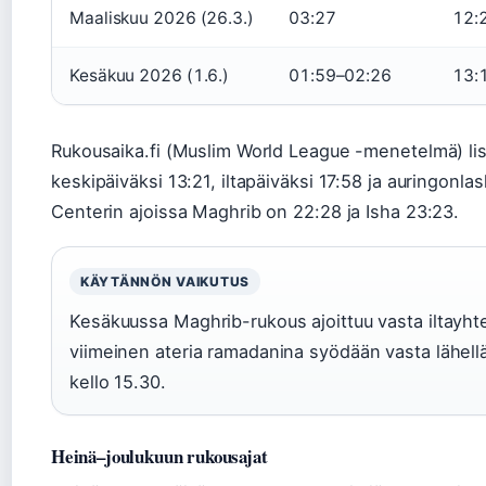
Maaliskuu 2026 (26.3.)
03:27
12:
Kesäkuu 2026 (1.6.)
01:59–02:26
13:
Rukousaika.fi (Muslim World League -menetelmä) li
keskipäiväksi 13:21, iltapäiväksi 17:58 ja auringonla
Centerin ajoissa Maghrib on 22:28 ja Isha 23:23.
KÄYTÄNNÖN VAIKUTUS
Kesäkuussa Maghrib-rukous ajoittuu vasta iltayhte
viimeinen ateria ramadanina syödään vasta lähellä
kello 15.30.
Heinä–joulukuun rukousajat