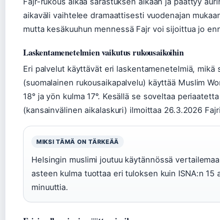
Fajr-rukous alkaa sarastuksen aikaan ja päättyy au
aikaväli vaihtelee dramaattisesti vuodenajan mukaan. 
mutta kesäkuuhun mennessä Fajr voi sijoittua jo enn
Laskentamenetelmien vaikutus rukousaikoihin
Eri palvelut käyttävät eri laskentamenetelmiä, mikä s
(suomalainen rukousaikapalvelu) käyttää Muslim Wo
18° ja yön kulma 17°. Kesällä se soveltaa periaatetta
(kansainvälinen aikalaskuri) ilmoittaa 26.3.2026 Fajri
MIKSI TÄMÄ ON TÄRKEÄÄ
Helsingin muslimi joutuu käytännössä vertailemaa
asteen kulma tuottaa eri tuloksen kuin ISNA:n 15 a
minuuttia.