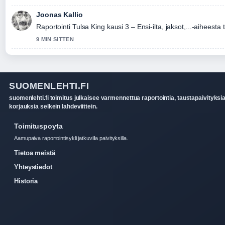
Joonas Kallio
Raportointi Tulsa King kausi 3 – Ensi-ilta, jaksot,...-aiheesta 
9 MIN SITTEN
SUOMENLEHTI.FI
suomenlehti.fi toimitus julkaisee varmennettua raportointia, taustapaivityksia
korjauksia selkein lahdeviittein.
Toimituspoyta
Aamupaiva raportointisykli jatkuvilla paivityksilla.
Tietoa meistä
Yhteystiedot
Historia