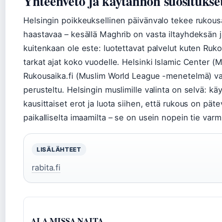
Yhteenveto ja käytännön suositukse
Helsingin poikkeuksellinen päivänvalo tekee rukous
haastavaa – kesällä Maghrib on vasta iltayhdeksän jäl
kuitenkaan ole este: luotettavat palvelut kuten Ruko
tarkat ajat koko vuodelle. Helsinki Islamic Center (M
Rukousaika.fi (Muslim World League -menetelmä) v
perusteltu. Helsingin muslimille valinta on selvä: kä
kausittaiset erot ja luota siihen, että rukous on päte
paikalliselta imaamilta – se on usein nopein tie var
LISÄLÄHTEET
rabita.fi
ALA MISSA NAITA