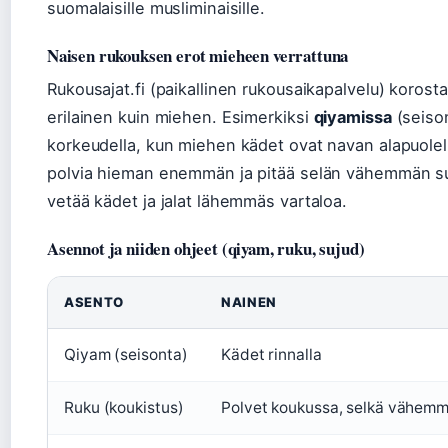
suomalaisille musliminaisille.
Naisen rukouksen erot mieheen verrattuna
Rukousajat.fi (paikallinen rukousaikapalvelu) koros
erilainen kuin miehen. Esimerkiksi
qiyamissa
(seison
korkeudella, kun miehen kädet ovat navan alapuolel
polvia hieman enemmän ja pitää selän vähemmän su
vetää kädet ja jalat lähemmäs vartaloa.
Asennot ja niiden ohjeet (qiyam, ruku, sujud)
ASENTO
NAINEN
Qiyam (seisonta)
Kädet rinnalla
Ruku (koukistus)
Polvet koukussa, selkä vähem