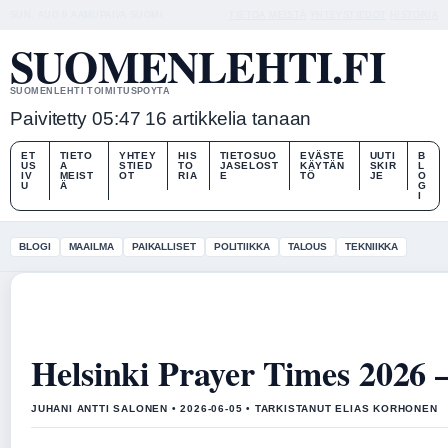
SUN, AUG 9
AAMUPAIVA
SUOMI
TIETOA MEISTÄ
YHTEYSTIEDOT
HISTORIA
SUOMENLEHTI.FI
SUOMENLEHTI TOIMITUSPOYTA
Paivitetty 05:47
16 artikkelia tanaan
ET
TIETO
YHTEY
HIS
TIETOSUO
EVÄSTE
UUTI
B
US
A
STIED
TO
JASELOST
KÄYTÄN
SKIR
L
IV
MEIST
OT
RIA
E
TÖ
JE
O
U
Ä
G
I
BLOGI
MAAILMA
PAIKALLISET
POLITIIKKA
TALOUS
TEKNIIKKA
Helsinki Prayer Times 2026 
JUHANI ANTTI SALONEN • 2026-06-05 • TARKISTANUT ELIAS KORHONEN