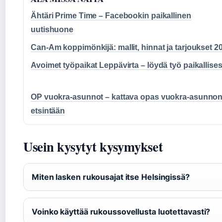
Ähtäri Prime Time – Facebookin paikallinen
uutishuone
Can-Am koppimönkijä: mallit, hinnat ja tarjoukset 2
Avoimet työpaikat Leppävirta – löydä työ paikallises
OP vuokra-asunnot – kattava opas vuokra-asunno
etsintään
Usein kysytyt kysymykset
Miten lasken rukousajat itse Helsingissä?
Voinko käyttää rukoussovellusta luotettavasti?