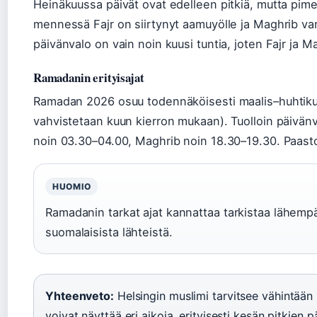
Heinäkuussa päivät ovat edelleen pitkiä, mutta pim
mennessä Fajr on siirtynyt aamuyölle ja Maghrib va
päivänvalo on vain noin kuusi tuntia, joten Fajr ja M
Ramadanin erityisajat
Ramadan 2026 osuu todennäköisesti maalis–huhtikuu
vahvistetaan kuun kierron mukaan). Tuolloin päivänva
noin 03.30–04.00, Maghrib noin 18.30–19.30. Paasto
HUOMIO
Ramadanin tarkat ajat kannattaa tarkistaa lähemp
suomalaisista lähteistä.
Yhteenveto:
Helsingin muslimi tarvitsee vähintään 
voivat näyttää eri aikoja, erityisesti kesän pitkien p