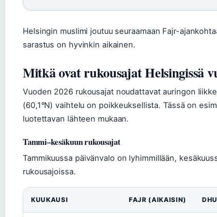
Helsingin muslimi joutuu seuraamaan Fajr-ajankohtaa
sarastus on hyvinkin aikainen.
Mitkä ovat rukousajat Helsingissä 
Vuoden 2026 rukousajat noudattavat auringon liikkeit
(60,1°N) vaihtelu on poikkeuksellista. Tässä on esi
luotettavan lähteen mukaan.
Tammi–kesäkuun rukousajat
Tammikuussa päivänvalo on lyhimmillään, kesäkuussa
rukousajoissa.
KUUKAUSI
FAJR (AIKAISIN)
DH