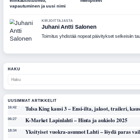
elinkautistuomio,
mielipiteet
vapautuminen ja uusi nimi
KIRJOITTAJASTA
Juhani Antti Salonen
Toimitus yhdistää nopeat päivitykset selkeisiin taus
HAKU
UUSIMMAT ARTIKKELIT
Tulsa King kausi 3 – Ensi-ilta, jaksot, traileri, kaus
16:42
K-Market Lapinlahti – Hinta ja aukiolo 2025
06:27
Yksityiset vuokra-asunnot Lahti – löydä paras vai
18:34