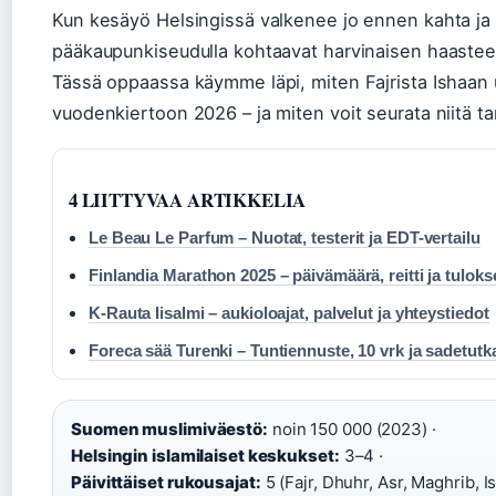
Kun kesäyö Helsingissä valkenee jo ennen kahta ja tal
pääkaupunkiseudulla kohtaavat harvinaisen haasteen
Tässä oppaassa käymme läpi, miten Fajrista Ishaan ulo
vuodenkiertoon 2026 – ja miten voit seurata niitä tar
4 LIITTYVAA ARTIKKELIA
Le Beau Le Parfum – Nuotat, testerit ja EDT-vertailu
Finlandia Marathon 2025 – päivämäärä, reitti ja tuloks
K-Rauta Iisalmi – aukioloajat, palvelut ja yhteystiedot
Foreca sää Turenki – Tuntiennuste, 10 vrk ja sadetutk
Suomen muslimiväestö:
noin 150 000 (2023) ·
Helsingin islamilaiset keskukset:
3–4 ·
Päivittäiset rukousajat:
5 (Fajr, Dhuhr, Asr, Maghrib, Is