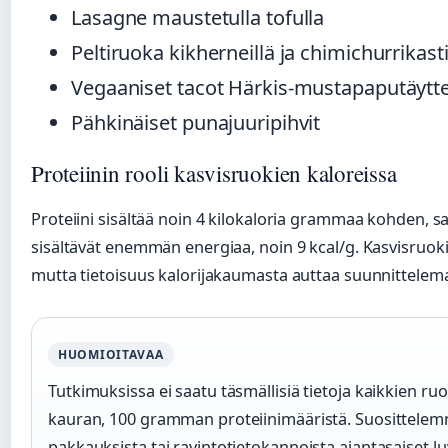
Lasagne maustetulla tofulla
Peltiruoka kikherneillä ja chimichurrikast
Vegaaniset tacot Härkis-mustapaputäytte
Pähkinäiset punajuuripihvit
Proteiinin rooli kasvisruokien kaloreissa
Proteiini sisältää noin 4 kilokaloria grammaa kohden, sa
sisältävät enemmän energiaa, noin 9 kcal/g. Kasvisruokie
mutta tietoisuus kalorijakaumasta auttaa suunnittelema
HUOMIOITAVAA
Tutkimuksissa ei saatu täsmällisiä tietoja kaikkien ruo
kauran, 100 gramman proteiinimääristä. Suosittele
pakkauksista tai ravintotietokannoista ajantasaiset lu