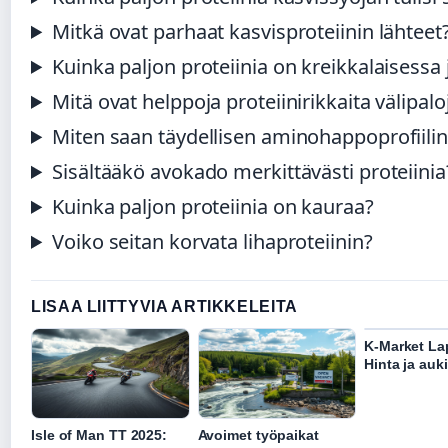
Mitkä ovat parhaat kasvisproteiinin lähteet
Kuinka paljon proteiinia on kreikkalaisessa 
Mitä ovat helppoja proteiinirikkaita välipaloj
Miten saan täydellisen aminohappoprofiilin
Sisältääkö avokado merkittävästi proteiinia
Kuinka paljon proteiinia on kauraa?
Voiko seitan korvata lihaproteiinin?
LISAA LIITTYVIA ARTIKKELEITA
K-Market Lap
Hinta ja auk
Isle of Man TT 2025:
Avoimet työpaikat