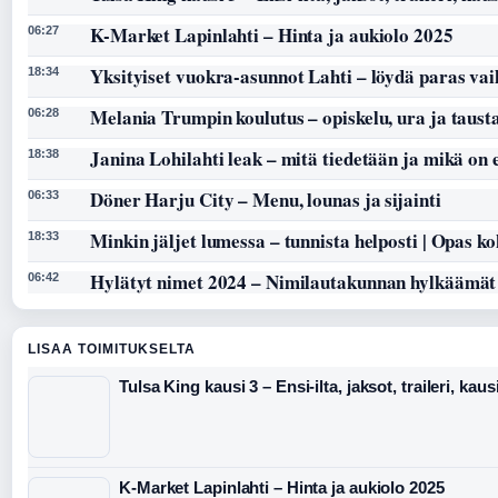
K-Market Lapinlahti – Hinta ja aukiolo 2025
06:27
Yksityiset vuokra-asunnot Lahti – löydä paras vai
18:34
Melania Trumpin koulutus – opiskelu, ura ja taust
06:28
Janina Lohilahti leak – mitä tiedetään ja mikä on
18:38
Döner Harju City – Menu, lounas ja sijainti
06:33
Minkin jäljet lumessa – tunnista helposti | Opas k
18:33
Hylätyt nimet 2024 – Nimilautakunnan hylkäämät
06:42
LISAA TOIMITUKSELTA
Tulsa King kausi 3 – Ensi-ilta, jaksot, traileri, kaus
K-Market Lapinlahti – Hinta ja aukiolo 2025