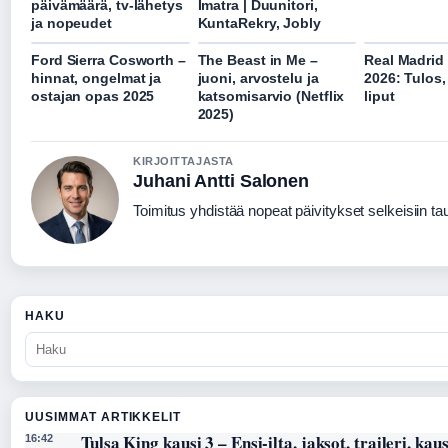
päivämäärä, tv-lähetys
Imatra | Duunitori,
ja nopeudet
KuntaRekry, Jobly
Ford Sierra Cosworth –
The Beast in Me –
Real Madrid 
hinnat, ongelmat ja
juoni, arvostelu ja
2026: Tulos, 
ostajan opas 2025
katsomisarvio (Netflix
liput
2025)
KIRJOITTAJASTA
Juhani Antti Salonen
Toimitus yhdistää nopeat päivitykset selkeisiin taus
HAKU
UUSIMMAT ARTIKKELIT
Tulsa King kausi 3 – Ensi-ilta, jaksot, traileri, kaus
16:42