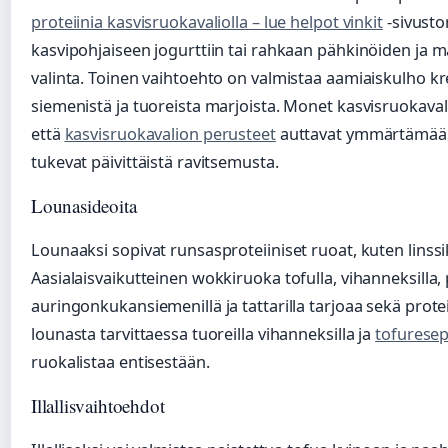
proteiinia kasvisruokavaliolla – lue helpot vinkit
-sivust
kasvipohjaiseen jogurttiin tai rahkaan pähkinöiden ja m
valinta. Toinen vaihtoehto on valmistaa aamiaiskulho kre
siemenistä ja tuoreista marjoista. Monet kasvisruokav
että
kasvisruokavalion perusteet
auttavat ymmärtämään,
tukevat päivittäistä ravitsemusta.
Lounasideoita
Lounaaksi sopivat runsasproteiiniset ruoat, kuten linss
Aasialaisvaikutteinen wokkiruoka tofulla, vihanneksilla,
auringonkukansiemenillä ja tattarilla tarjoaa sekä prote
lounasta tarvittaessa tuoreilla vihanneksilla ja
tofuresep
ruokalistaa entisestään.
Illallisvaihtoehdot