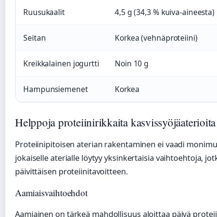
Ruusukaalit
4,5 g (34,3 % kuiva-aineesta)
Seitan
Korkea (vehnäproteiini)
Kreikkalainen jogurtti
Noin 10 g
Hampunsiemenet
Korkea
Helppoja proteiinirikkaita kasvissyöjäaterioita
Proteiinipitoisen aterian rakentaminen ei vaadi monimut
jokaiselle aterialle löytyy yksinkertaisia vaihtoehtoja, 
päivittäisen proteiinitavoitteen.
Aamiaisvaihtoehdot
Aamiainen on tärkeä mahdollisuus aloittaa päivä proteii