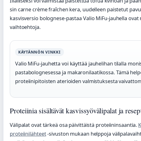
Illalliseksi voi valmistaa paistettua tofua kvinoan ja paa
sin carne crème fraîchen kera, uudelleen paistetut pavu
kasvisversio bolognese-pastaa Valio MiFu-jauhella ovat 
vaihtoehtoja.
KÄYTÄNNÖN VINKKI
Valio MiFu-jauhetta voi käyttää jauhelihan tilalla moni
pastabolognesessa ja makaronilaatikossa. Tämä helpo
proteiinipitoisten aterioiden valmistuksesta vaivatt
Proteiinia sisältävät kasvissyövälipalat ja resept
Välipalat ovat tärkeä osa päivittäistä proteiininsaantia.
K
proteiinilähteet
-sivuston mukaan helppoja välipalavaih