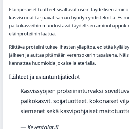
Eläinperäiset tuotteet sisältävät usein täydellisen ami
kasvisruoat tarjoavat saman hyödyn yhdistelmillä. Esimer
palkokasveihin muodostavat täydellisen aminohappoko
eläinproteiinin laatua.
Riittävä proteiini tukee lihasten ylläpitoa, edistää kyllä
jälkeen ja auttaa pitämään verensokerin tasaisena. Näist
kannattaa huomioida jokaisella aterialla.
Lähteet ja asiantuntijatiedot
Kasvissyöjien proteiininturvaksi soveltuv
palkokasvit, soijatuotteet, kokonaiset vilj
siemenet sekä kasvipohjaiset maitotuotte
— Keventajat.fi