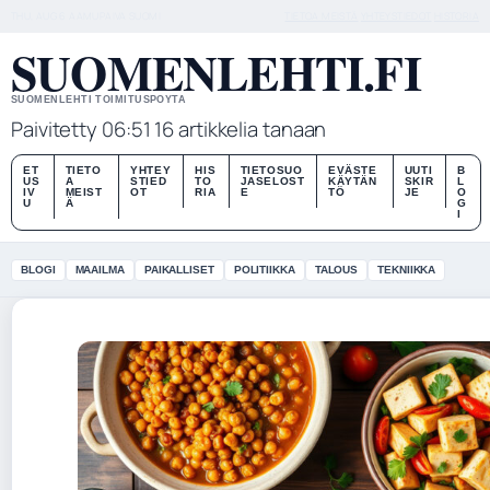
THU, AUG 6
AAMUPAIVA
SUOMI
TIETOA MEISTÄ
YHTEYSTIEDOT
HISTORIA
SUOMENLEHTI.FI
SUOMENLEHTI TOIMITUSPOYTA
Paivitetty 06:51
16 artikkelia tanaan
ET
TIETO
YHTEY
HIS
TIETOSUO
EVÄSTE
UUTI
B
US
A
STIED
TO
JASELOST
KÄYTÄN
SKIR
L
IV
MEIST
OT
RIA
E
TÖ
JE
O
U
Ä
G
I
BLOGI
MAAILMA
PAIKALLISET
POLITIIKKA
TALOUS
TEKNIIKKA