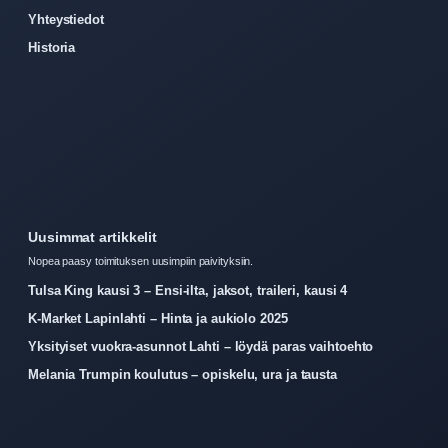
Yhteystiedot
Historia
Uusimmat artikkelit
Nopea paasy toimituksen uusimpiin paivityksiin.
Tulsa King kausi 3 – Ensi-ilta, jaksot, traileri, kausi 4
K-Market Lapinlahti – Hinta ja aukiolo 2025
Yksityiset vuokra-asunnot Lahti – löydä paras vaihtoehto
Melania Trumpin koulutus – opiskelu, ura ja tausta