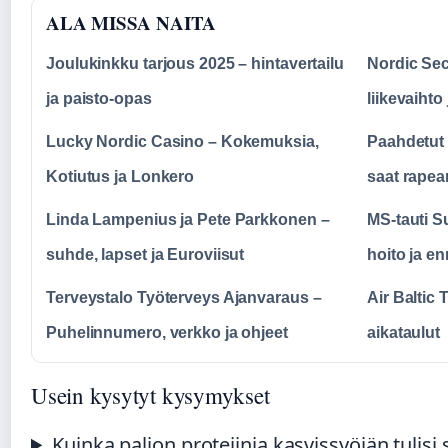
ALA MISSA NAITA
Joulukinkku tarjous 2025 – hintavertailu
Nordic Sec
ja paisto-opas
liikevaihto
Lucky Nordic Casino – Kokemuksia,
Paahdetut 
Kotiutus ja Lonkero
saat rapea
Linda Lampenius ja Pete Parkkonen –
MS-tauti S
suhde, lapset ja Euroviisut
hoito ja e
Terveystalo Työterveys Ajanvaraus –
Air Baltic 
Puhelinnumero, verkko ja ohjeet
aikataulut
Usein kysytyt kysymykset
Kuinka paljon proteiinia kasvissyöjän tulisi