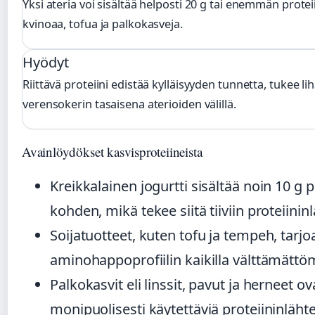
Yksi ateria voi sisältää helposti 20 g tai enemmän prote
kvinoaa, tofua ja palkokasveja.
Hyödyt
Riittävä proteiini edistää kylläisyyden tunnetta, tukee 
verensokerin tasaisena aterioiden välillä.
Avainlöydökset kasvisproteiineista
Kreikkalainen jogurtti sisältää noin 10 g
kohden, mikä tekee siitä tiiviin proteiinin
Soijatuotteet, kuten tofu ja tempeh, tarjo
aminohappoprofiilin kaikilla välttämättöm
Palkokasvit eli linssit, pavut ja herneet ova
monipuolisesti käytettäviä proteiininlähte