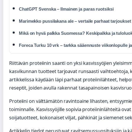
ChatGPT Svenska – Ilmainen ja paras ruotsiksi
Marimekko pussilakana ale – vertaile parhaat tarjoukset
Mikä on hyvä palkka Suomessa? Keskipalkka ja tuloluo
Foreca Turku 10 vrk – tarkka sääennuste viikonlopulle j
Riittävän proteiinin saanti on yksi kasvissyöjien yleisi
kasvikunnan tuotteet tarjoavat runsaasti vaihtoehtoja, k
artikkelissa käydään läpi parhaat proteiinilähteet, helpot
reseptit, joiden avulla rakennat tasapainoisen kasvisruo
Proteiini on välttämätön ravintoaine lihasten, entsyym
toiminnalle. Kasvissyöjille sopivia proteiininlähteitä ovat 
soijatuotteet, kokonaiset viljat, pähkinät ja siemenet se
Artikkelin tiedot perustuvat ravitsemussuosituksiin ja 