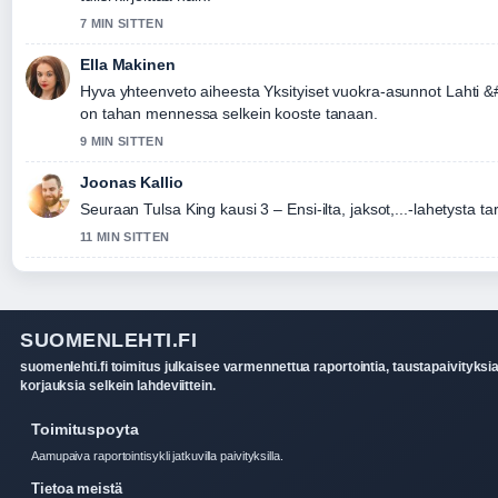
7 MIN SITTEN
Ella Makinen
Hyva yhteenveto aiheesta Yksityiset vuokra-asunnot Lahti 
on tahan mennessa selkein kooste tanaan.
9 MIN SITTEN
Joonas Kallio
Seuraan Tulsa King kausi 3 – Ensi-ilta, jaksot,...-lahetysta t
11 MIN SITTEN
SUOMENLEHTI.FI
suomenlehti.fi toimitus julkaisee varmennettua raportointia, taustapaivityksia
korjauksia selkein lahdeviittein.
Toimituspoyta
Aamupaiva raportointisykli jatkuvilla paivityksilla.
Tietoa meistä