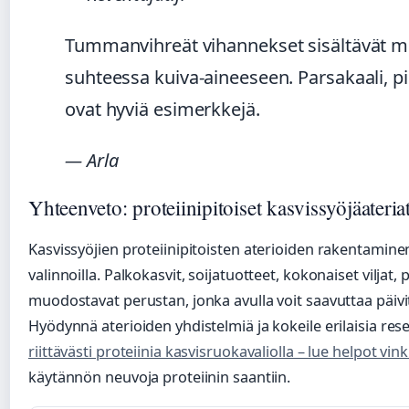
Tummanvihreät vihannekset sisältävät mer
suhteessa kuiva-aineeseen. Parsakaali, pi
ovat hyviä esimerkkejä.
— Arla
Yhteenveto: proteiinipitoiset kasvissyöjäateria
Kasvissyöjien proteiinipitoisten aterioiden rakentamine
valinnoilla. Palkokasvit, soijatuotteet, kokonaiset viljat,
muodostavat perustan, jonka avulla voit saavuttaa päivit
Hyödynnä aterioiden yhdistelmiä ja kokeile erilaisia res
riittävästi proteiinia kasvisruokavaliolla – lue helpot vink
käytännön neuvoja proteiinin saantiin.