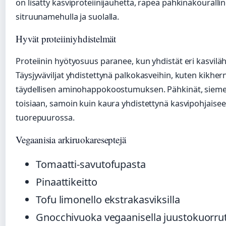
on lisätty kasviproteiinijauhetta, rapea pähkinäkoural
sitruunamehulla ja suolalla.
Hyvät proteiiniyhdistelmät
Proteiinin hyötyosuus paranee, kun yhdistät eri kasvilä
Täysjyväviljat yhdistettynä palkokasveihin, kuten kikhe
täydellisen aminohappokoostumuksen. Pähkinät, siemene
toisiaan, samoin kuin kaura yhdistettynä kasvipohjaisee
tuorepuurossa.
Vegaanisia arkiruokareseptejä
Tomaatti-savutofupasta
Pinaattikeitto
Tofu limonello ekstrakasviksilla
Gnocchivuoka vegaanisella juustokuorrut