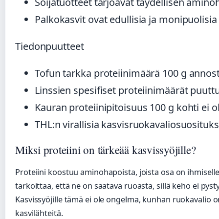
Soijatuotteet tarjoavat täydellisen amino
Palkokasvit ovat edullisia ja monipuolisia 
Tiedonpuutteet
Tofun tarkka proteiinimäärä 100 g annost
Linssien spesifiset proteiinimäärät puutt
Kauran proteiinipitoisuus 100 g kohti ei o
THL:n virallisia kasvisruokavaliosuosituks
Miksi proteiini on tärkeää kasvissyöjille?
Proteiini koostuu aminohapoista, joista osa on ihmisel
tarkoittaa, että ne on saatava ruoasta, sillä keho ei pyst
Kasvissyöjille tämä ei ole ongelma, kunhan ruokavalio o
kasvilähteitä.