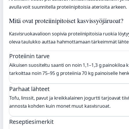
avulla voit suunnitella proteiinipitoisia aterioita arkeen.
Mitä ovat proteiinipitoiset kasvissyöjäruoat?
Kasvisruokavalioon sopivia proteiinipitoisia ruokia löytyy
oleva taulukko auttaa hahmottamaan tärkeimmät lähteet
Proteiinin tarve
Aikuisen suositeltu saanti on noin 1,1–1,3 g painokiloa
tarkoittaa noin 75–95 g proteiinia 70 kg painoiselle henki
Parhaat lähteet
Tofu, linssit, pavut ja kreikkalainen jogurtti tarjoavat t
annosta kohden kuin monet muut kasvisruoat.
Reseptiesimerkit