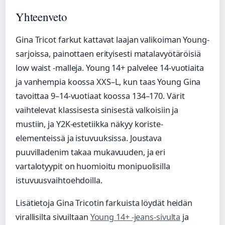
Yhteenveto
Gina Tricot farkut kattavat laajan valikoiman Young-
sarjoissa, painottaen erityisesti matalavyötäröisiä
low waist -malleja. Young 14+ palvelee 14-vuotiaita
ja vanhempia koossa XXS–L, kun taas Young Gina
tavoittaa 9–14-vuotiaat koossa 134–170. Värit
vaihtelevat klassisesta sinisestä valkoisiin ja
mustiin, ja Y2K-estetiikka näkyy koriste-
elementeissä ja istuvuuksissa. Joustava
puuvilladenim takaa mukavuuden, ja eri
vartalotyypit on huomioitu monipuolisilla
istuvuusvaihtoehdoilla.
Lisätietoja Gina Tricotin farkuista löydät heidän
virallisilta sivuiltaan
Young 14+ -jeans-sivulta
ja