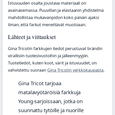
Istuvuuden osalta joustava materiaali on
avainasemassa. Puuvillan ja elastaanin yhdistelmä
mahdollistaa mukavanpidon koko päivän ajaksi
ilman, että farkut menettävät muotoaan.
Lähteet ja viittaukset
Gina Tricotin farkkujen tiedot perustuvat brändin
virallisiin tuotesivustoihin ja jälleenmyyjiin.
Tuotetiedot, kuten koot, värit ja istuvuudet, on
vahvistettu suoraan
Gina Tricotin verkkokaupasta
.
Gina Tricot tarjoaa
matalavyötäröisiä farkkuja
Young-sarjoissaan, jotka on
suunnattu tytöille ja nuorille