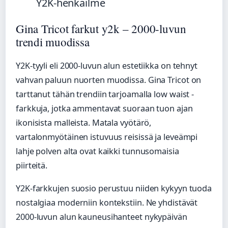
Y2K-henkailme
Gina Tricot farkut y2k – 2000-luvun
trendi muodissa
Y2K-tyyli eli 2000-luvun alun estetiikka on tehnyt
vahvan paluun nuorten muodissa. Gina Tricot on
tarttanut tähän trendiin tarjoamalla low waist -
farkkuja, jotka ammentavat suoraan tuon ajan
ikonisista malleista. Matala vyötärö,
vartalonmyötäinen istuvuus reisissä ja leveämpi
lahje polven alta ovat kaikki tunnusomaisia
piirteitä.
Y2K-farkkujen suosio perustuu niiden kykyyn tuoda
nostalgiaa moderniin kontekstiin. Ne yhdistävät
2000-luvun alun kauneusihanteet nykypäivän