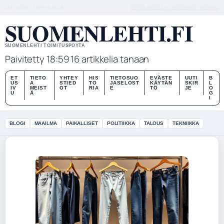
SAT, AUG 8
ILTAPAIVA
SUOMI
TIETOA MEISTÄ
YHTEYSTIEDOT
HISTORIA
SUOMENLEHTI.FI
SUOMENLEHTI TOIMITUSPOYTA
Paivitetty 18:59
16 artikkelia tanaan
ET
TIETO
YHTEY
HIS
TIETOSUO
EVÄSTE
UUTI
B
US
A
STIED
TO
JASELOST
KÄYTÄN
SKIR
L
IV
MEIST
OT
RIA
E
TÖ
JE
O
U
Ä
G
I
BLOGI
MAAILMA
PAIKALLISET
POLITIIKKA
TALOUS
TEKNIIKKA