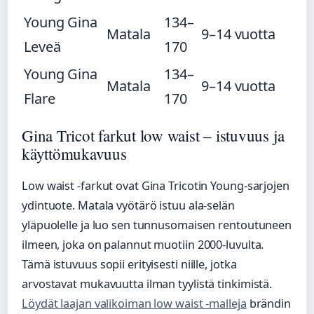
Young Gina
134–
Matala
9–14 vuotta
Leveä
170
Young Gina
134–
Matala
9–14 vuotta
Flare
170
Gina Tricot farkut low waist – istuvuus ja
käyttömukavuus
Low waist -farkut ovat Gina Tricotin Young-sarjojen
ydintuote. Matala vyötärö istuu ala-selän
yläpuolelle ja luo sen tunnusomaisen rentoutuneen
ilmeen, joka on palannut muotiin 2000-luvulta.
Tämä istuvuus sopii erityisesti niille, jotka
arvostavat mukavuutta ilman tyylistä tinkimistä.
Löydät laajan valikoiman low waist -malleja
brändin