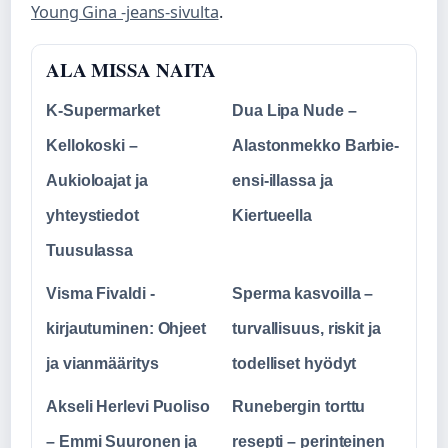
Young Gina -jeans-sivulta
.
ALA MISSA NAITA
K-Supermarket
Dua Lipa Nude –
Kellokoski –
Alastonmekko Barbie-
Aukioloajat ja
ensi-illassa ja
yhteystiedot
Kiertueella
Tuusulassa
Visma Fivaldi -
Sperma kasvoilla –
kirjautuminen: Ohjeet
turvallisuus, riskit ja
ja vianmääritys
todelliset hyödyt
Akseli Herlevi Puoliso
Runebergin torttu
– Emmi Suuronen ja
resepti – perinteinen