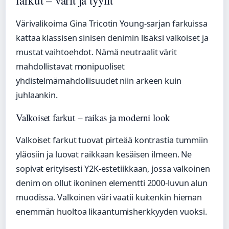
farkut – värit ja tyylit
Värivalikoima Gina Tricotin Young-sarjan farkuissa
kattaa klassisen sinisen denimin lisäksi valkoiset ja
mustat vaihtoehdot. Nämä neutraalit värit
mahdollistavat monipuoliset
yhdistelmämahdollisuudet niin arkeen kuin
juhlaankin.
Valkoiset farkut – raikas ja moderni look
Valkoiset farkut tuovat pirteää kontrastia tummiin
yläosiin ja luovat raikkaan kesäisen ilmeen. Ne
sopivat erityisesti Y2K-estetiikkaan, jossa valkoinen
denim on ollut ikoninen elementti 2000-luvun alun
muodissa. Valkoinen väri vaatii kuitenkin hieman
enemmän huoltoa likaantumisherkkyyden vuoksi.