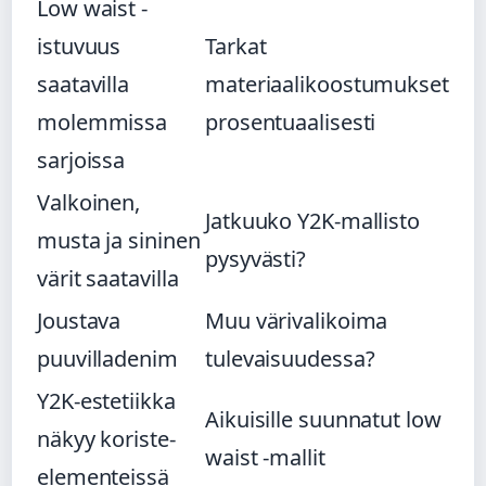
Low waist -
istuvuus
Tarkat
saatavilla
materiaalikoostumukset
molemmissa
prosentuaalisesti
sarjoissa
Valkoinen,
Jatkuuko Y2K-mallisto
musta ja sininen
pysyvästi?
värit saatavilla
Joustava
Muu värivalikoima
puuvilladenim
tulevaisuudessa?
Y2K-estetiikka
Aikuisille suunnatut low
näkyy koriste-
waist -mallit
elementeissä