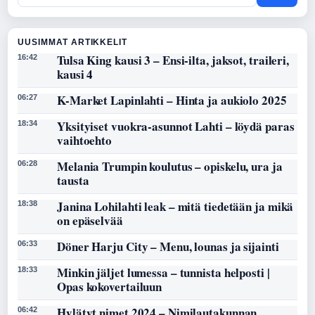
UUSIMMAT ARTIKKELIT
Tulsa King kausi 3 – Ensi-ilta, jaksot, traileri,
16:42
kausi 4
K-Market Lapinlahti – Hinta ja aukiolo 2025
06:27
Yksityiset vuokra-asunnot Lahti – löydä paras
18:34
vaihtoehto
Melania Trumpin koulutus – opiskelu, ura ja
06:28
tausta
Janina Lohilahti leak – mitä tiedetään ja mikä
18:38
on epäselvää
Döner Harju City – Menu, lounas ja sijainti
06:33
Minkin jäljet lumessa – tunnista helposti |
18:33
Opas kokovertailuun
Hylätyt nimet 2024 – Nimilautakunnan
06:42