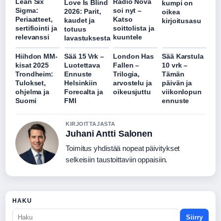
Lean Six
Radio Nova
Love Is Blind
kumpi on
Sigma:
soi nyt –
2026: Parit,
oikea
Periaatteet,
Katso
kaudet ja
kirjoitusasu
sertifiointi ja
soittolista ja
totuus
relevanssi
kuuntele
lavastuksesta
Hiihdon MM-
Sää 15 Vrk –
London Has
Sää Karstula
kisat 2025
Luotettava
Fallen –
10 vrk –
Trondheim:
Ennuste
Trilogia,
Tämän
Tulokset,
Helsinkiin
arvostelu ja
päivän ja
ohjelma ja
Forecalta ja
oikeusjuttu
viikonlopun
Suomi
FMI
ennuste
KIRJOITTAJASTA
Juhani Antti Salonen
Toimitus yhdistää nopeat päivitykset
selkeisiin taustoittaviin oppaisiin.
HAKU
Siirry