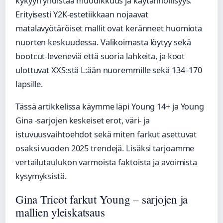
kykyyn yhdistää muodikkuus ja käytännöllisyys.
Erityisesti Y2K-estetiikkaan nojaavat
matalavyötäröiset mallit ovat keränneet huomiota
nuorten keskuudessa. Valikoimasta löytyy sekä
bootcut-leveneviä että suoria lahkeita, ja koot
ulottuvat XXS:stä L:ään nuoremmille sekä 134–170
lapsille.
Tässä artikkelissa käymme läpi Young 14+ ja Young
Gina -sarjojen keskeiset erot, väri- ja
istuvuusvaihtoehdot sekä miten farkut asettuvat
osaksi vuoden 2025 trendejä. Lisäksi tarjoamme
vertailutaulukon varmoista faktoista ja avoimista
kysymyksistä.
Gina Tricot farkut Young – sarjojen ja
mallien yleiskatsaus