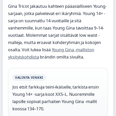
Gina Tricot jakautuu kahteen pääasialliseen Young-
sarjaan, jotka palvelevat eri ikäryhmiä. Young 14+ -
sarja on suunnattu 14-vuotiaille ja sitä
vanhemmille, kun taas Young Gina tavoittaa 9–14-
vuotiaat. Molemmat sarjat sisältävät low waist -
malleja, mutta eroavat kohderyhmän ja kokojen
osalta. Voit lukea lisää
Young Gina -malliston
yksityiskohdista
brändin omilta sivuilta.
VALINTA VINKKI
Jos etsit farkkuja teini-ikäiselle, tarkista ensin
Young 14+ -sarja koot XXS–L. Nuoremmille
lapsille sopivat parhaiten Young Gina -mallit
koossa 134–170.