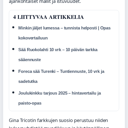
ajankohtaiset mallit ja istuvuudet.
4 LIITTYVAA ARTIKKELIA
Minkin jäljet lumessa – tunnista helposti | Opas
kokovertailuun
Sää Ruokolahti 10 vrk – 10 päivän tarkka
sääennuste
Foreca sää Turenki – Tuntiennuste, 10 vrk ja
sadetutka
Joulukinkku tarjous 2025 – hintavertailu ja
paisto-opas
Gina Tricotin farkkujen suosio perustuu niiden