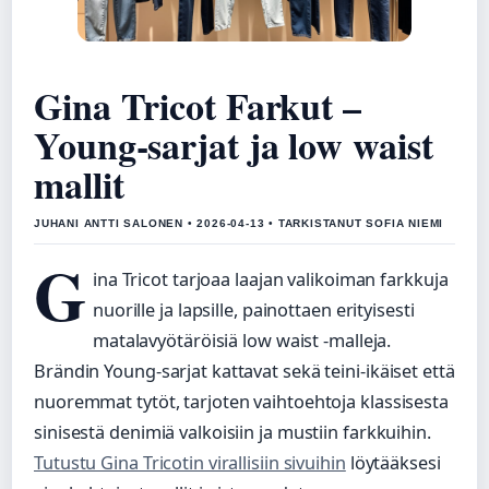
Gina Tricot Farkut –
Young-sarjat ja low waist
mallit
JUHANI ANTTI SALONEN • 2026-04-13 • TARKISTANUT SOFIA NIEMI
G
ina Tricot tarjoaa laajan valikoiman farkkuja
nuorille ja lapsille, painottaen erityisesti
matalavyötäröisiä low waist -malleja.
Brändin Young-sarjat kattavat sekä teini-ikäiset että
nuoremmat tytöt, tarjoten vaihtoehtoja klassisesta
sinisestä denimiä valkoisiin ja mustiin farkkuihin.
Tutustu Gina Tricotin virallisiin sivuihin
löytääksesi