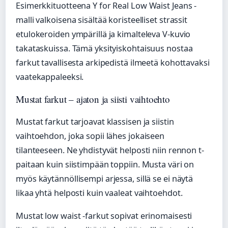
Esimerkkituotteena Y for Real Low Waist Jeans -
malli valkoisena sisältää koristeelliset strassit
etulokeroiden ympärillä ja kimalteleva V-kuvio
takataskuissa. Tämä yksityiskohtaisuus nostaa
farkut tavallisesta arkipedistä ilmeetä kohottavaksi
vaatekappaleeksi.
Mustat farkut – ajaton ja siisti vaihtoehto
Mustat farkut tarjoavat klassisen ja siistin
vaihtoehdon, joka sopii lähes jokaiseen
tilanteeseen. Ne yhdistyvät helposti niin rennon t-
paitaan kuin siistimpään toppiin. Musta väri on
myös käytännöllisempi arjessa, sillä se ei näytä
likaa yhtä helposti kuin vaaleat vaihtoehdot.
Mustat low waist -farkut sopivat erinomaisesti