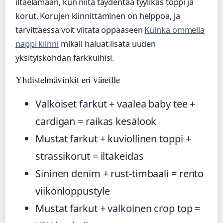
iltaelämään, kun niitä täydentää tyylikäs toppi ja
korut. Korujen kiinnittäminen on helppoa, ja
tarvittaessa voit viitata oppaaseen
Kuinka ommella
nappi kiinni
mikäli haluat lisätä uuden
yksityiskohdan farkkuihisi.
Yhdistelmävinkit eri väreille
Valkoiset farkut + vaalea baby tee +
cardigan = raikas kesälook
Mustat farkut + kuviollinen toppi +
strassikorut = iltakeidas
Sininen denim + rust-timbaali = rento
viikonloppustyle
Mustat farkut + valkoinen crop top =