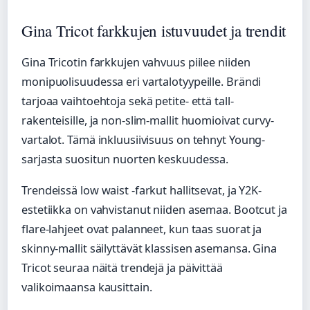
Gina Tricot farkkujen istuvuudet ja trendit
Gina Tricotin farkkujen vahvuus piilee niiden
monipuolisuudessa eri vartalotyypeille. Brändi
tarjoaa vaihtoehtoja sekä petite- että tall-
rakenteisille, ja non-slim-mallit huomioivat curvy-
vartalot. Tämä inkluusiivisuus on tehnyt Young-
sarjasta suositun nuorten keskuudessa.
Trendeissä low waist -farkut hallitsevat, ja Y2K-
estetiikka on vahvistanut niiden asemaa. Bootcut ja
flare-lahjeet ovat palanneet, kun taas suorat ja
skinny-mallit säilyttävät klassisen asemansa. Gina
Tricot seuraa näitä trendejä ja päivittää
valikoimaansa kausittain.