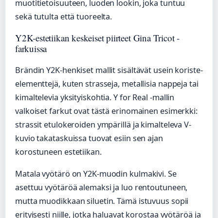
muotitietoisuuteen, luoden lookin, joka tuntuu
sekä tutulta että tuoreelta.
Y2K-estetiikan keskeiset piirteet Gina Tricot -
farkuissa
Brändin Y2K-henkiset mallit sisältävät usein koriste-
elementtejä, kuten strasseja, metallisia nappeja tai
kimaltelevia yksityiskohtia. Y for Real -mallin
valkoiset farkut ovat tästä erinomainen esimerkki:
strassit etulokeroiden ympärillä ja kimalteleva V-
kuvio takataskuissa tuovat esiin sen ajan
korostuneen estetiikan.
Matala vyötärö on Y2K-muodin kulmakivi. Se
asettuu vyötäröä alemaksi ja luo rentoutuneen,
mutta muodikkaan siluetin. Tämä istuvuus sopii
erityisesti niille, jotka haluavat korostaa vyötäröä ja