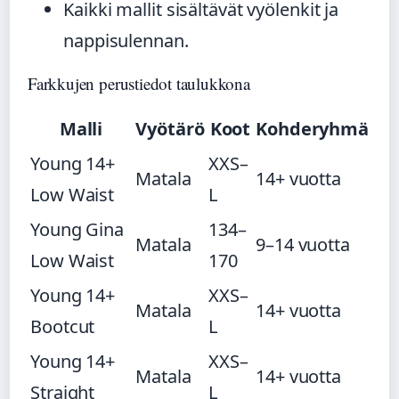
Kaikki mallit sisältävät vyölenkit ja
nappisulennan.
Farkkujen perustiedot taulukkona
Malli
Vyötärö
Koot
Kohderyhmä
Young 14+
XXS–
Matala
14+ vuotta
Low Waist
L
Young Gina
134–
Matala
9–14 vuotta
Low Waist
170
Young 14+
XXS–
Matala
14+ vuotta
Bootcut
L
Young 14+
XXS–
Matala
14+ vuotta
Straight
L