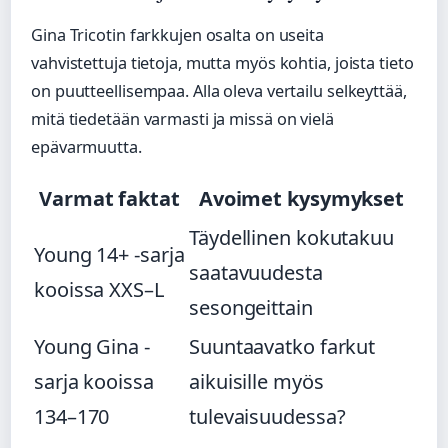
Gina Tricotin farkkujen osalta on useita
vahvistettuja tietoja, mutta myös kohtia, joista tieto
on puutteellisempaa. Alla oleva vertailu selkeyttää,
mitä tiedetään varmasti ja missä on vielä
epävarmuutta.
Varmat faktat
Avoimet kysymykset
Täydellinen kokutakuu
Young 14+ -sarja
saatavuudesta
kooissa XXS–L
sesongeittain
Young Gina -
Suuntaavatko farkut
sarja kooissa
aikuisille myös
134–170
tulevaisuudessa?