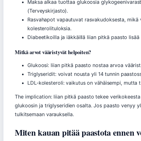
Maksa alkaa tuottaa glukoosia glykogeenivarast
(Terveyskirjasto).
Rasvahapot vapautuvat rasvakudoksesta, mikä vo
kolesterolituloksia.
Diabeetikoilla ja iäkkäillä liian pitkä paasto lisä
Mitkä arvot vääristyvät helpoiten?
Glukoosi: liian pitkä paasto nostaa arvoa vääris
Triglyseridit: voivat nousta yli 14 tunnin paastos
LDL-kolesteroli: vaikutus on vähäisempi, mutta t
The implication: liian pitkä paasto tekee verikokeest
glukoosin ja triglyseridien osalta. Jos paasto venyy yl
tulkitsemaan varauksella.
Miten kauan pitää paastota ennen v