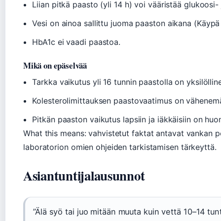
Liian pitkä paasto (yli 14 h) voi vääristää glukoosi- 
Vesi on ainoa sallittu juoma paaston aikana (Käypä 
HbA1c ei vaadi paastoa.
Mikä on epäselvää
Tarkka vaikutus yli 16 tunnin paastolla on yksilölline
Kolesterolimittauksen paastovaatimus on vähenemäss
Pitkän paaston vaikutus lapsiin ja iäkkäisiin on huo
What this means: vahvistetut faktat antavat vankan 
laboratorion omien ohjeiden tarkistamisen tärkeyttä.
Asiantuntijalausunnot
”Älä syö tai juo mitään muuta kuin vettä 10–14 tun