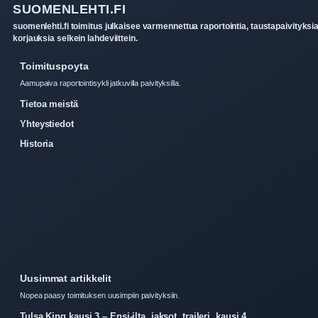
SUOMENLEHTI.FI
suomenlehti.fi toimitus julkaisee varmennettua raportointia, taustapaivityksia
korjauksia selkein lahdeviittein.
Toimituspoyta
Aamupaiva raportointisykli jatkuvilla paivityksilla.
Tietoa meistä
Yhteystiedot
Historia
Uusimmat artikkelit
Nopea paasy toimituksen uusimpiin paivityksiin.
Tulsa King kausi 3 – Ensi-ilta, jaksot, traileri, kausi 4