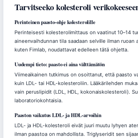
Tarvitseeko kolesteroli verikokeesee
Perinteinen paasto-ohje kolesterolille
Perinteisesti kolesterolimittaus on vaatinut 10–14 tu
aineenvaihdunnan tila saadaan selville ilman ruoan a
kuten Fimlab, noudattavat edelleen tätä ohjetta.
Uudempi tieto: paasto ei aina välttämätön
Viimeaikainen tutkimus on osoittanut, että paasto v
kuin LDL- tai HDL-kolesteroliin. Lääkärilehden mukaa
vain peruslipidit (LDL, HDL, kokonaiskolesteroli). S
laboratoriokohtaisia.
Paaston vaikutus LDL- ja HDL-arvoihin
LDL- ja HDL-kolesteroli eivät juuri muutu lyhyen ate
ilman paastoa on mahdollista. Triglyseridit sen sijaa