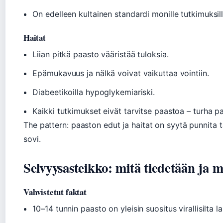
On edelleen kultainen standardi monille tutkimuksill
Haitat
Liian pitkä paasto vääristää tuloksia.
Epämukavuus ja nälkä voivat vaikuttaa vointiin.
Diabeetikoilla hypoglykemiariski.
Kaikki tutkimukset eivät tarvitse paastoa – turha p
The pattern: paaston edut ja haitat on syytä punnita t
sovi.
Selvyysasteikko: mitä tiedetään ja 
Vahvistetut faktat
10–14 tunnin paasto on yleisin suositus virallisilta la