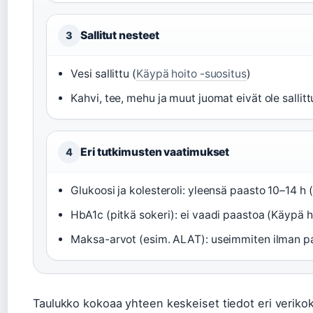
Sallitut nesteet
3
Vesi sallittu (
Käypä hoito -suositus
)
Kahvi, tee, mehu ja muut juomat eivät ole sallitt
Eri tutkimusten vaatimukset
4
Glukoosi ja kolesteroli: yleensä paasto 10–14 h (
HbA1c (pitkä sokeri): ei vaadi paastoa (Käypä ho
Maksa-arvot (esim. ALAT): useimmiten ilman p
Taulukko kokoaa yhteen keskeiset tiedot eri veriko