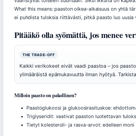
vääristyvät toiseen suuntaan. Siksi ikkuna on kapea:
What this means: paaston oikea-aikaisuus on yhtä tär
ei puhdista tuloksia riittävästi, pitkä paasto luo uusia 
Pitääkö olla syömättä, jos menee ve
THE TRADE-OFF
Kaikki verikokeet eivät vaadi paastoa – jos paastoa
ylimääräistä epämukavuutta ilman hyötyä. Tarkista
Milloin paasto on pakollinen?
Paastoglukoosi ja glukoosirasituskoe: ehdottoma
Triglyseridit: vaativat paaston luotettavan tulok
Tietyt kolesteroli- ja rasva-arvot: edelleen moni