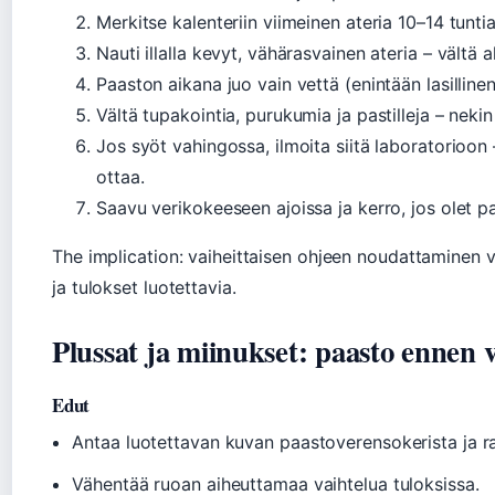
Merkitse kalenteriin viimeinen ateria 10–14 tunti
Nauti illalla kevyt, vähärasvainen ateria – vältä a
Paaston aikana juo vain vettä (enintään lasillinen
Vältä tupakointia, purukumia ja pastilleja – nekin
Jos syöt vahingossa, ilmoita siitä laboratorioon 
ottaa.
Saavu verikokeeseen ajoissa ja kerro, jos olet 
The implication: vaiheittaisen ohjeen noudattaminen v
ja tulokset luotettavia.
Plussat ja miinukset: paasto ennen v
Edut
Antaa luotettavan kuvan paastoverensokerista ja r
Vähentää ruoan aiheuttamaa vaihtelua tuloksissa.