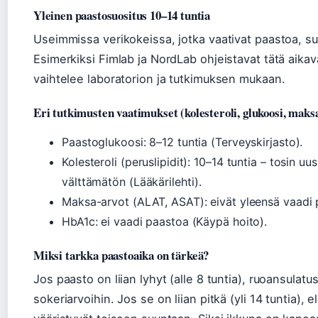
Yleinen paastosuositus 10–14 tuntia
Useimmissa verikokeissa, jotka vaativat paastoa, su
Esimerkiksi Fimlab ja NordLab ohjeistavat tätä aikaväl
vaihtelee laboratorion ja tutkimuksen mukaan.
Eri tutkimusten vaatimukset (kolesteroli, glukoosi, maks
Paastoglukoosi: 8–12 tuntia (Terveyskirjasto).
Kolesteroli (peruslipidit): 10–14 tuntia – tosin uus
välttämätön (Lääkärilehti).
Maksa-arvot (ALAT, ASAT): eivät yleensä vaadi 
HbA1c: ei vaadi paastoa (Käypä hoito).
Miksi tarkka paastoaika on tärkeä?
Jos paasto on liian lyhyt (alle 8 tuntia), ruoansulatu
sokeriarvoihin. Jos se on liian pitkä (yli 14 tuntia), e