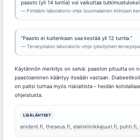
paasto (yli 14 tuntia) voi vaikuttaa tutkimustuloksii
— Fimlabin laboratorio-ohje (suomalainen kliinisen ke
”Paasto ei kuitenkaan saa kestää yli 12 tuntia.”
— Terveystalon laboratorio-ohje (yksityinen terveyspal
Käytännön merkitys on selvä: paaston pituutta on nou
paastoaminen kääntyy itseään vastaan. Diabeetikoille j
on paitsi turhaa myös riskialtista – heidän kohdallaan 
ohjeistusta.
LISÄLÄHTEET
anident.fi
,
theseus.fi
,
elainklinikkajuuri.fi
,
puhti.fi
,