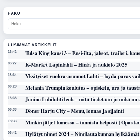
HAKU
UUSIMMAT ARTIKKELIT
Tulsa King kausi 3 – Ensi-ilta, jaksot, traileri, kaus
16:42
K-Market Lapinlahti – Hinta ja aukiolo 2025
06:27
Yksityiset vuokra-asunnot Lahti – löydä paras vai
18:34
Melania Trumpin koulutus – opiskelu, ura ja taust
06:28
Janina Lohilahti leak – mitä tiedetään ja mikä on
18:38
Döner Harju City – Menu, lounas ja sijainti
06:33
Minkin jäljet lumessa – tunnista helposti | Opas k
18:33
Hylätyt nimet 2024 – Nimilautakunnan hylkäämät
06:42