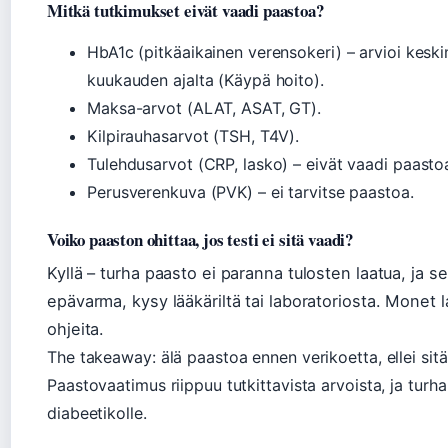
Mitkä tutkimukset eivät vaadi paastoa?
HbA1c (pitkäaikainen verensokeri) – arvioi kes
kuukauden ajalta (Käypä hoito).
Maksa-arvot (ALAT, ASAT, GT).
Kilpirauhasarvot (TSH, T4V).
Tulehdusarvot (CRP, lasko) – eivät vaadi paasto
Perusverenkuva (PVK) – ei tarvitse paastoa.
Voiko paaston ohittaa, jos testi ei sitä vaadi?
Kyllä – turha paasto ei paranna tulosten laatua, ja 
epävarma, kysy lääkäriltä tai laboratoriosta. Monet l
ohjeita.
The takeaway: älä paastoa ennen verikoetta, ellei si
Paastovaatimus riippuu tutkittavista arvoista, ja turha 
diabeetikolle.