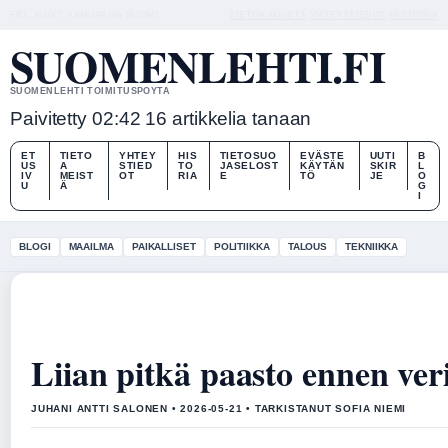
FRI, AUG 7
AAMUPAIVA
SUOMI
TIETOA MEISTÄ
YHTEYSTIEDOT
HISTORIA
SUOMENLEHTI.FI
SUOMENLEHTI TOIMITUSPOYTA
Paivitetty 02:42
16 artikkelia tanaan
ET
TIETO
YHTEY
HIS
TIETOSUO
EVÄSTE
UUTI
B
US
A
STIED
TO
JASELOST
KÄYTÄN
SKIR
L
IV
MEIST
OT
RIA
E
TÖ
JE
O
U
Ä
G
I
BLOGI
MAAILMA
PAIKALLISET
POLITIIKKA
TALOUS
TEKNIIKKA
Liian pitkä paasto ennen veri
JUHANI ANTTI SALONEN • 2026-05-21 • TARKISTANUT SOFIA NIEMI