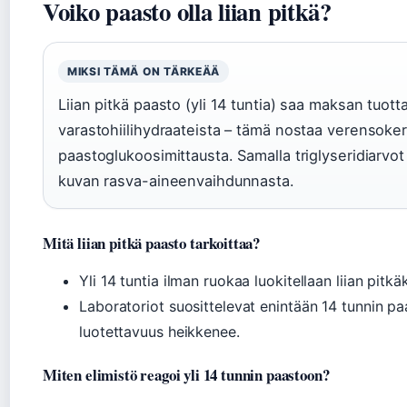
Voiko paasto olla liian pitkä?
MIKSI TÄMÄ ON TÄRKEÄÄ
Liian pitkä paasto (yli 14 tuntia) saa maksan tuot
varastohiilihydraateista – tämä nostaa verensokeri
paastoglukoosimittausta. Samalla triglyseridiarvo
kuvan rasva-aineenvaihdunnasta.
Mitä liian pitkä paasto tarkoittaa?
Yli 14 tuntia ilman ruokaa luokitellaan liian pitkä
Laboratoriot suosittelevat enintään 14 tunnin pa
luotettavuus heikkenee.
Miten elimistö reagoi yli 14 tunnin paastoon?