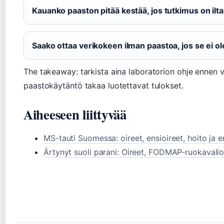
Kauanko paaston pitää kestää, jos tutkimus on ilta
Saako ottaa verikokeen ilman paastoa, jos se ei o
The takeaway: tarkista aina laboratorion ohje ennen
paastokäytäntö takaa luotettavat tulokset.
Aiheeseen liittyvää
MS-tauti Suomessa: oireet, ensioireet, hoito ja 
Ärtynyt suoli parani: Oireet, FODMAP-ruokavalio