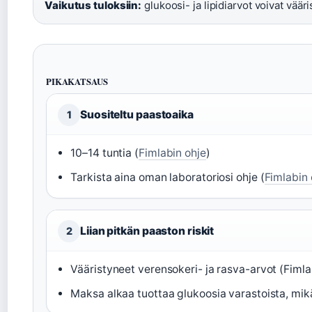
Vaikutus tuloksiin:
glukoosi- ja lipidiarvot voivat vääri
PIKAKATSAUS
Suositeltu paastoaika
1
10–14 tuntia (
Fimlabin ohje
)
Tarkista aina oman laboratoriosi ohje (
Fimlabin 
Liian pitkän paaston riskit
2
Vääristyneet verensokeri- ja rasva-arvot (Fimla
Maksa alkaa tuottaa glukoosia varastoista, mik