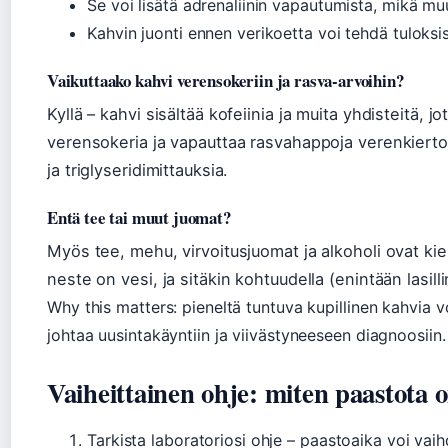
Se voi lisätä adrenaliinin vapautumista, mikä mu
Kahvin juonti ennen verikoetta voi tehdä tuloksis
Vaikuttaako kahvi verensokeriin ja rasva-arvoihin?
Kyllä – kahvi sisältää kofeiinia ja muita yhdisteitä, jo
verensokeria ja vapauttaa rasvahappoja verenkiertoo
ja triglyseridimittauksia.
Entä tee tai muut juomat?
Myös tee, mehu, virvoitusjuomat ja alkoholi ovat kiel
neste on vesi, ja sitäkin kohtuudella (enintään lasill
Why this matters: pieneltä tuntuva kupillinen kahvia v
johtaa uusintakäyntiin ja viivästyneeseen diagnoosiin.
Vaiheittainen ohje: miten paastota o
Tarkista laboratoriosi ohje – paastoaika voi vaih