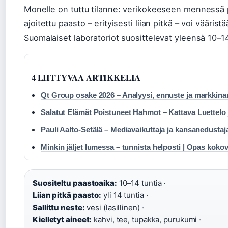
Monelle on tuttu tilanne: verikokeeseen mennessä p
ajoitettu paasto – erityisesti liian pitkä – voi vääris
Suomalaiset laboratoriot suosittelevat yleensä 10–1
4 LIITTYVAA ARTIKKELIA
Qt Group osake 2026 – Analyysi, ennuste ja markkin
Salatut Elämät Poistuneet Hahmot – Kattava Luettelo 
Pauli Aalto-Setälä – Mediavaikuttaja ja kansanedustaj
Minkin jäljet lumessa – tunnista helposti | Opas koko
Suositeltu paastoaika:
10–14 tuntia ·
Liian pitkä paasto:
yli 14 tuntia ·
Sallittu neste:
vesi (lasillinen) ·
Kielletyt aineet:
kahvi, tee, tupakka, purukumi ·