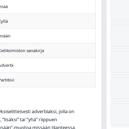
enää
Kyllä
enään
Kielitoimiston sanakirja
Adverbi
artitiivi
siselitteisesti adverbiaksi, jolla on
 “lisäksi” tai “yhä” riippuen
“enään”-muotoa missään tilanteessa,