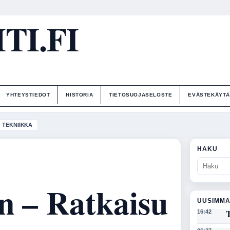
I.FI
YHTEYSTIEDOT
HISTORIA
TIETOSUOJASELOSTE
EVÄSTEKÄYT
TEKNIIKKA
HAKU
n – Ratkaisu
UUSIMMA
T
16:42