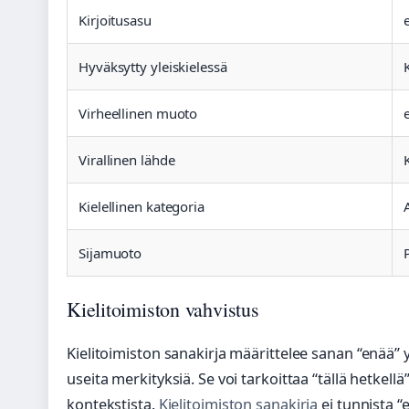
Kirjoitusasu
Hyväksytty yleiskielessä
Virheellinen muoto
Virallinen lähde
Kielellinen kategoria
Sijamuoto
P
Kielitoimiston vahvistus
Kielitoimiston sanakirja määrittelee sanan “enää” yk
useita merkityksiä. Se voi tarkoittaa “tällä hetkellä”,
kontekstista.
Kielitoimiston sanakirja
ei tunnista 