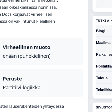
aa esimerkiksi “tällä hetkellä”,
ssään oikeakielisessä normissa.
Docs korjaavat virheellisen
ssä on vakiintunut kielellinen
TUTKI AI
Blogi
Maailma
Virheellinen muoto
Paikallise
enään (puhekielinen)
Politiikka
Peruste
Talous
Partitiivi-logiikka
Tekniikk
teisten lauserakenteiden yhteydessä
SIVUSTO