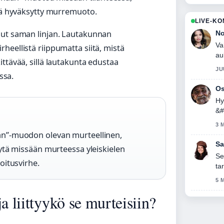
ikä hyväksytty murremuoto.
LIVE-K
nut saman linjan. Lautakunnan
No
Va
heellistä riippumatta siitä, mistä
au
ttävää, sillä lautakunta edustaa
JU
ssa.
Os
Hy
&#
se
3 
nään”-muodon olevan murteellinen,
Sa
ksytä missään murteessa yleiskielen
Se
joitusvirhe.
ta
5 
a liittyykö se murteisiin?