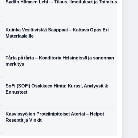
Sydän Hämeen Lehti – Tilaus, Ilmoitukset ja Toimitus
Kuinka Vesitiivistää Saappaat – Kattava Opas Eri
Materiaaleille
Tårta på tårta – Konditoria Helsingissä ja sanonnan
merkitys
SoFi (SOFI) Osakkeen Hinta: Kurssi, Analyysit &
Ennusteet
Kasvissyöjien Proteiinipitoiset Ateriat – Helpot
Reseptit ja Vinkit