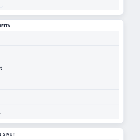
HEITA
t
a
N SIVUT