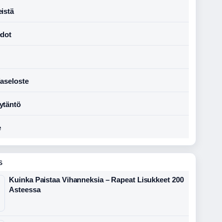
istä
edot
jaseloste
ytäntö
e
S
Kuinka Paistaa Vihanneksia – Rapeat Lisukkeet 200
Asteessa