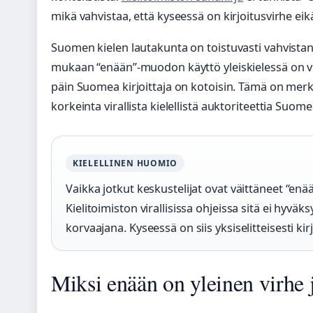
mikä vahvistaa, että kyseessä on kirjoitusvirhe e
Suomen kielen lautakunta on toistuvasti vahvista
mukaan “enään”-muodon käyttö yleiskielessä on vir
päin Suomea kirjoittaja on kotoisin. Tämä on merki
korkeinta virallista kielellistä auktoriteettia Suome
KIELELLINEN HUOMIO
Vaikka jotkut keskustelijat ovat väittäneet “e
Kielitoimiston virallisissa ohjeissa sitä ei hyvä
korvaajana. Kyseessä on siis yksiselitteisesti kir
Miksi enään on yleinen virhe j