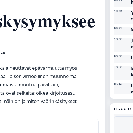
K
06:27
uskysymyksee
Y
18:34
M
06:28
J
18:38
NEN
D
06:33
jotka aiheuttavat epävarmuutta myös
M
18:33
“enää” ja sen virheellinen muunnelma
immäistä muotoa päivittäin,
06:42
a ovat selkeitä: oikea kirjoitusasu
si näin on ja miten väärinkäsitykset
LISAA T