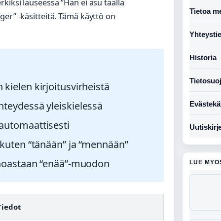
kiksi lauseessa “Hän ei asu täällä
Tietoa me
ger” -käsitteitä. Tämä käyttö on
Yhteysti
Historia
Tietosuo
kielen kirjoitusvirheistä
hteydessä yleiskielessä
Evästekä
automaattisesti
Uutiskirj
 kuten “tänään” ja “mennään”
ainoastaan “enää”-muodon
LUE MYO
Tiedot