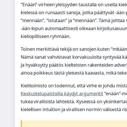
“Enään”-virheen yleisyyden taustalla on useita kiel
kielessä on runsaasti sanoja, jotka päättyvät -ään
“mennään”, “istutaan” ja “mennään”. Tämä johtaa sii
-ään-lopun automaattisesti oikeaan kirjoitusasuun
kieliopilliseen ryhmään.
Toinen merkittävä tekijä on sanojen kuten “mitään”
Nämä sanat vahvistavat korvakuulolta syntyvää käsi
ja hyväksytty päätös kielteisten rakenteiden adver
ainoa poikkeus tästä yleisestä kaavasta, mikä tekee
Kielitoimisto on todennut, että virhe ei johdu mistä
Keskustelupalstoilla käydyt argumentit
“enään”-mu
tukea virallisista lähteistä. Kyseessä on yksinkerta
kielellisen intuition ja virallisen normin välisestä ris