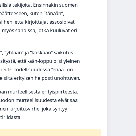
ellisiä tekijöitä. Ensinnäkin suomen
-päätteeseen, kuten “tänään”,
hen, että kirjoittajat assosioivat
 myös sanoissa, jotka kuuluvat eri
, “yhtään” ja “koskaan” vaikutus.
tystä, että -ään-loppu olisi yleinen
beille. Todellisuudessa “enää” on
 siitä erityisen helposti unohtuvan.
än murteellisesta erityispiirteestä.
odon murteellisuudesta eivät saa
inen kirjoitusvirhe, joka syntyy
tiriidasta.