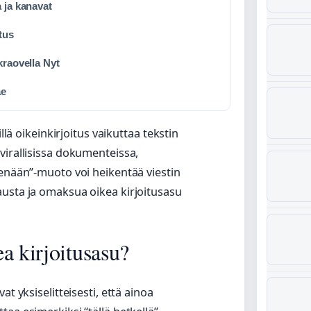
 ja kanavat
tus
kraovella Nyt
ae
llä oikeinkirjoitus vaikuttaa tekstin
virallisissa dokumenteissa,
“enään”-muoto voi heikentää viestin
austa ja omaksua oikea kirjoitusasu
a kirjoitusasu?
t yksiselitteisesti, että ainoa