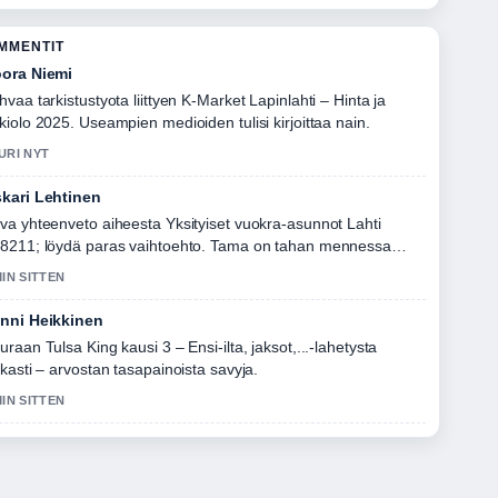
OMMENTIT
ora Niemi
hvaa tarkistustyota liittyen K-Market Lapinlahti – Hinta ja
kiolo 2025. Useampien medioiden tulisi kirjoittaa nain.
URI NYT
kari Lehtinen
va yhteenveto aiheesta Yksityiset vuokra-asunnot Lahti
8211; löydä paras vaihtoehto. Tama on tahan mennessa
lkein kooste tanaan.
MIN SITTEN
nni Heikkinen
uraan Tulsa King kausi 3 – Ensi-ilta, jaksot,...-lahetysta
rkasti – arvostan tasapainoista savyja.
MIN SITTEN