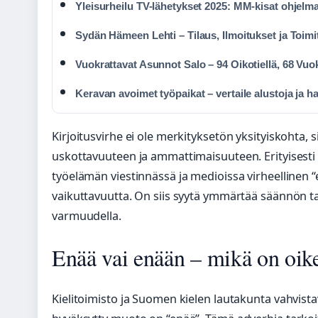
Yleisurheilu TV-lähetykset 2025: MM-kisat ohjelma
Sydän Hämeen Lehti – Tilaus, Ilmoitukset ja Toimi
Vuokrattavat Asunnot Salo – 94 Oikotiellä, 68 Vuo
Keravan avoimet työpaikat – vertaile alustoja ja h
Kirjoitusvirhe ei ole merkityksetön yksityiskohta, si
uskottavuuteen ja ammattimaisuuteen. Erityisesti 
työelämän viestinnässä ja medioissa virheellinen 
vaikuttavuutta. On siis syytä ymmärtää säännön t
varmuudella.
Enää vai enään – mikä on oike
Kielitoimisto ja Suomen kielen lautakunta vahvistava