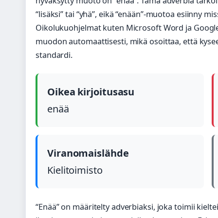
hyväksytty muoto on “enää”. Tämä adverbia tarkoitt
“lisäksi” tai “yhä”, eikä “enään”-muotoa esiinny mi
Oikolukuohjelmat kuten Microsoft Word ja Google 
muodon automaattisesti, mikä osoittaa, että kysee
standardi.
Oikea kirjoitusasu
enää
Viranomaislähde
Kielitoimisto
“Enää” on määritelty adverbiaksi, joka toimii kiel