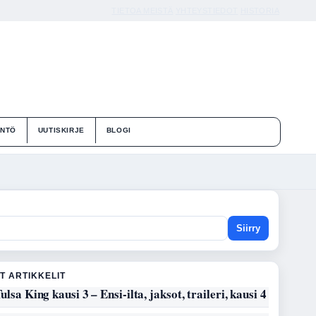
TIETOA MEISTÄ
YHTEYSTIEDOT
HISTORIA
ÄNTÖ
UUTISKIRJE
BLOGI
Siirry
T ARTIKKELIT
ulsa King kausi 3 – Ensi-ilta, jaksot, traileri, kausi 4