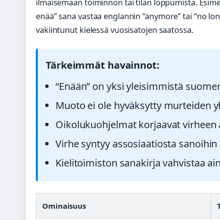
ilmaisemaan toiminnon tai tilan loppumista. Esimer
enää” sana vastaa englannin “anymore” tai “no lon
vakiintunut kielessä vuosisatojen saatossa.
Tärkeimmät havainnot:
“Enään” on yksi yleisimmistä suomen 
Muoto ei ole hyväksytty murteiden y
Oikolukuohjelmat korjaavat virheen 
Virhe syntyy assosiaatiosta sanoihin
Kielitoimiston sanakirja vahvistaa 
Ominaisuus