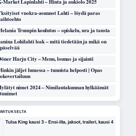
-Market Lapinlahti – Hinta ja aukiolo 2025
ksityiset vuokra-asunnot Lahti – löydä paras
vaihtoehto
elania Trumpin koulutus – opiskelu, ura ja tausta
anina Lohilahti leak – mitä tiedetään ja mikä on
epäselvää
öner Harju City – Menu, lounas ja sijainti
inkin jäljet lumessa – tunnista helposti | Opas
kokovertailuun
Hylätyt nimet 2024 – Nimilautakunnan hylkäämät
etunimet
OIMITUKSELTA
Tulsa King kausi 3 – Ensi-ilta, jaksot, traileri, kausi 4