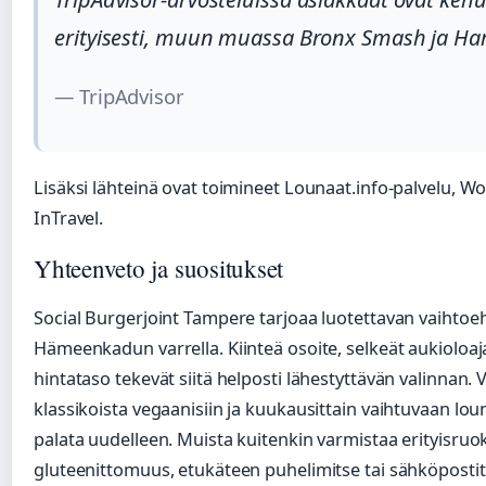
erityisesti, muun muassa Bronx Smash ja H
— TripAdvisor
Lisäksi lähteinä ovat toimineet Lounaat.info-palvelu, W
InTravel.
Yhteenveto ja suositukset
Social Burgerjoint Tampere tarjoaa luotettavan vaihtoehdo
Hämeenkadun varrella. Kiinteä osoite, selkeät aukioloaj
hintataso tekevät siitä helposti lähestyttävän valinnan
klassikoista vegaanisiin ja kuukausittain vaihtuvaan lou
palata uudelleen. Muista kuitenkin varmistaa erityisruok
gluteenittomuus, etukäteen puhelimitse tai sähköpostit