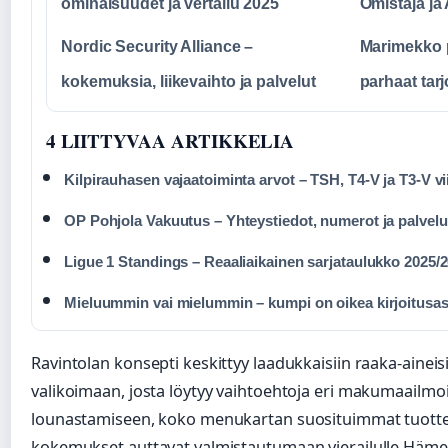
ominaisuudet ja vertailu 2025
Omistaja ja A
Nordic Security Alliance –
Marimekko p
kokemuksia, liikevaihto ja palvelut
parhaat tar
4 LIITTYVAA ARTIKKELIA
Kilpirauhasen vajaatoiminta arvot – TSH, T4-V ja T3-V vi
OP Pohjola Vakuutus – Yhteystiedot, numerot ja palvelu
Ligue 1 Standings – Reaaliaikainen sarjataulukko 2025/
Mieluummin vai mielummin – kumpi on oikea kirjoitusa
Ravintolan konsepti keskittyy laadukkaisiin raaka-aineis
valikoimaan, josta löytyy vaihtoehtoja eri makumaailmo
lounastamiseen, koko menukartan suosituimmat tuottee
kokemukset auttavat valmistautumaan vierailulle Häme