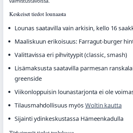
valmistustavoissa.
Keskeiset tiedot lounaasta
Lounas saatavilla vain arkisin, kello 16 saak
Maaliskuun erikoisuus: Farragut-burger hin
Valittavissa eri pihvityypit (classic, smash)
Lisämaksusta saatavilla parmesan ranskalaise
greenside
Viikonloppuisin lounastarjonta ei ole voima
Tilausmahdollisuus myös
Woltin kautta
Sijainti ydinkeskustassa Hämeenkadulla
Tärkeimmät tiedot taulukossa