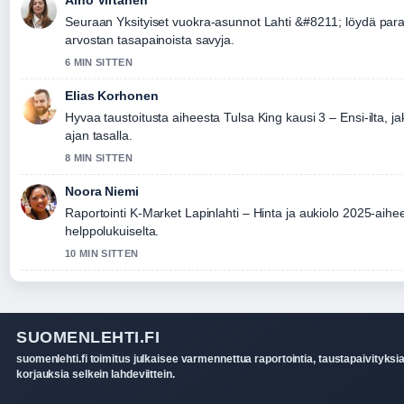
Seuraan Yksityiset vuokra-asunnot Lahti &#8211; löydä paras
arvostan tasapainoista savyja.
6 MIN SITTEN
Elias Korhonen
Hyvaa taustoitusta aiheesta Tulsa King kausi 3 – Ensi-ilta, ja
ajan tasalla.
8 MIN SITTEN
Noora Niemi
Raportointi K-Market Lapinlahti – Hinta ja aukiolo 2025-aihee
helppolukuiselta.
10 MIN SITTEN
SUOMENLEHTI.FI
suomenlehti.fi toimitus julkaisee varmennettua raportointia, taustapaivityksia
korjauksia selkein lahdeviittein.