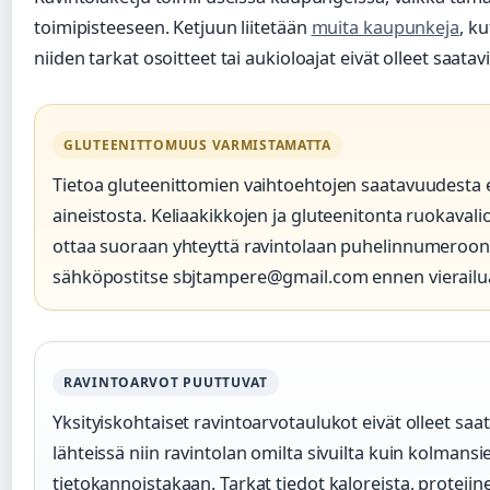
toimipisteeseen. Ketjuun liitetään
muita kaupunkeja
, k
niiden tarkat osoitteet tai aukioloajat eivät olleet saatavi
GLUTEENITTOMUUS VARMISTAMATTA
Tietoa gluteenittomien vaihtoehtojen saatavuudesta e
aineistosta. Keliaakikkojen ja gluteenitonta ruokaval
ottaa suoraan yhteyttä ravintolaan puhelinnumeroon
sähköpostitse sbjtampere@gmail.com ennen vierailu
RAVINTOARVOT PUUTTUVAT
Yksityiskohtaiset ravintoarvotaulukot eivät olleet saat
lähteissä niin ravintolan omilta sivuilta kuin kolmans
tietokannoistakaan. Tarkat tiedot kaloreista, proteiine