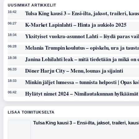
UUSIMMAT ARTIKKELIT
Tulsa King kausi 3 – Ensi-ilta, jaksot, traileri, kaus
16:42
K-Market Lapinlahti – Hinta ja aukiolo 2025
06:27
Yksityiset vuokra-asunnot Lahti – löydä paras vai
18:34
Melania Trumpin koulutus – opiskelu, ura ja taust
06:28
Janina Lohilahti leak – mitä tiedetään ja mikä on
18:38
Döner Harju City – Menu, lounas ja sijainti
06:33
Minkin jäljet lumessa – tunnista helposti | Opas k
18:33
Hylätyt nimet 2024 – Nimilautakunnan hylkäämät
06:42
LISAA TOIMITUKSELTA
Tulsa King kausi 3 – Ensi-ilta, jaksot, traileri, kaus