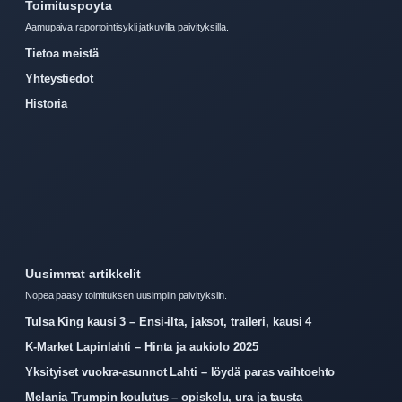
Toimituspoyta
Aamupaiva raportointisykli jatkuvilla paivityksilla.
Tietoa meistä
Yhteystiedot
Historia
Uusimmat artikkelit
Nopea paasy toimituksen uusimpiin paivityksiin.
Tulsa King kausi 3 – Ensi-ilta, jaksot, traileri, kausi 4
K-Market Lapinlahti – Hinta ja aukiolo 2025
Yksityiset vuokra-asunnot Lahti – löydä paras vaihtoehto
Melania Trumpin koulutus – opiskelu, ura ja tausta