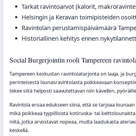
Tarkat ravintoarvot (kalorit, makroravinte
Helsingin ja Keravan toimipisteiden osoit
Ravintolan perustamispäivämäärä Tampe
Historiallinen kehitys ennen nykytilannet
Social Burgerjointin rooli Tampereen ravinto
Tampereen keskustan ravintolatarjonta on laaja, ja burg
perinteisestä lounasravintolasta poikkeavaan konseptii
tekee siitä helposti saavutettavan niin kävellen, pyöräillen 
Ravintola eroaa edukseen siinä, että se tarjoaa lounaan 
mikä poikkeaa tyypillisistä kotiruoka- tai keittolounaista
niitä, jotka arvostavat nopeaa, mutta laadukasta ateriav
keskellä.