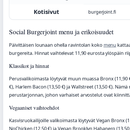
Kotisivut
burgerjoint.fi
Social Burgerjoint menu ja erikoisuudet
Päivittäisen lounaan ohella ravintolan koko
menu
kattaa
burgereita. Hinnat vaihtelevat 11,90 eurosta ylöspäin riip
Klassikot ja hinnat
Perusvalikoimasta löytyvät muun muassa Bronx (11,90 
€), Harlem Bacon (13,50 €) ja Wallstreet (13,50 €). Näm
perustarjonnan, johon varhaiset arvostelut ovat kiinnit
Vegaaniset vaihtoehdot
Kasvisruokailijoille valikoimasta löytyvät Vegan Bronx (1
NoChicken (12,50 €) ja Vegan Brooklyn Habanero (13,50 €