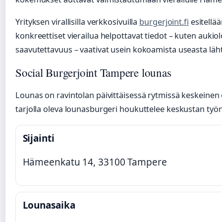
Yrityksen virallisilla verkkosivuilla
burgerjoint.fi
esitellää
konkreettiset vierailua helpottavat tiedot – kuten aukiol
saavutettavuus – vaativat usein kokoamista useasta läh
Social Burgerjoint Tampere lounas
Lounas on ravintolan päivittäisessä rytmissä keskeinen o
tarjolla oleva lounasburgeri houkuttelee keskustan työnte
Sijainti
Hämeenkatu 14, 33100 Tampere
Lounasaika