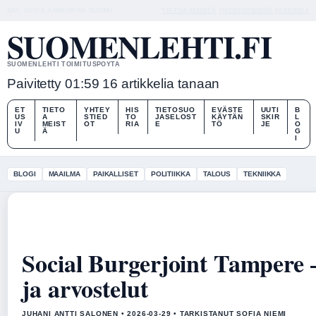
SAT, AUG 8
AAMUPAIVA
SUOMI
TIETOA MEISTÄ
YHTEYSTIEDOT
HISTORIA
SUOMENLEHTI.FI
SUOMENLEHTI TOIMITUSPOYTA
Paivitetty 01:59
16 artikkelia tanaan
ET
TIETO
YHTEY
HIS
TIETOSUO
EVÄSTE
UUTI
B
US
A
STIED
TO
JASELOST
KÄYTÄN
SKIR
L
IV
MEIST
OT
RIA
E
TÖ
JE
O
U
Ä
G
I
BLOGI
MAAILMA
PAIKALLISET
POLITIIKKA
TALOUS
TEKNIIKKA
Social Burgerjoint Tampere
ja arvostelut
JUHANI ANTTI SALONEN • 2026-03-29 • TARKISTANUT SOFIA NIEMI