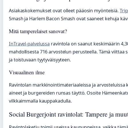
Asiakaskokemukset ovat olleet pääosin myönteisiä.
Tri
Smash ja Harlem Bacon Smash ovat saaneet kehuja kävij
Mitä tamperelaiset sanovat?
InTravel-palvelussa
ravintola on saanut keskimäärin 4,30
mahdollisesta 716 arvostelun perusteella. Tämä viittaa
ja toistuvaan tyytyväisyyteen.
Visuaalinen ilme
Ravintolan markkinointimateriaaleissa ja arvosteluissa 
aineet ja burgereiden runsas täyttö. Osoite Hämeenkatu
vilkkaimmalla kauppakadulla.
Social Burgerjoint ravintolat: Tampere ja muut 
Ravintolaketju toimii useissa kaupungeissa, vaikka täm