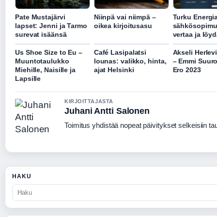
Pate Mustajärvi
Niinpä vai niimpä –
Turku Energi
lapset: Jenni ja Tarmo
oikea kirjoitusasu
sähkösopimu
surevat isäänsä
vertaa ja löy
Us Shoe Size to Eu –
Café Lasipalatsi
Akseli Herlev
Muuntotaulukko
lounas: valikko, hinta,
– Emmi Suuro
Miehille, Naisille ja
ajat Helsinki
Ero 2023
Lapsille
KIRJOITTAJASTA
Juhani Antti Salonen
Toimitus yhdistää nopeat päivitykset selkeisiin taus
HAKU