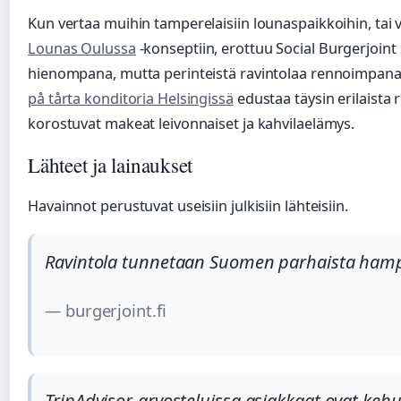
Kun vertaa muihin tamperelaisiin lounaspaikkoihin, tai
Lounas Oulussa
-konseptiin, erottuu Social Burgerjoint
hienompana, mutta perinteistä ravintolaa rennoimpana
på tårta konditoria Helsingissä
edustaa täysin erilaista 
korostuvat makeat leivonnaiset ja kahvilaelämys.
Lähteet ja lainaukset
Havainnot perustuvat useisiin julkisiin lähteisiin.
Ravintola tunnetaan Suomen parhaista hampu
— burgerjoint.fi
TripAdvisor-arvosteluissa asiakkaat ovat keh