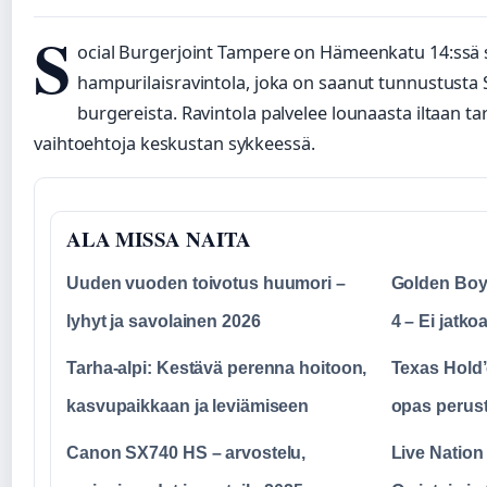
S
ocial Burgerjoint Tampere on Hämeenkatu 14:ssä s
hampurilaisravintola, joka on saanut tunnustusta
burgereista. Ravintola palvelee lounaasta iltaan tar
vaihtoehtoja keskustan sykkeessä.
ALA MISSA NAITA
Uuden vuoden toivotus huumori –
Golden Boy 
lyhyt ja savolainen 2026
4 – Ei jatko
Tarha-alpi: Kestävä perenna hoitoon,
Texas Hold’
kasvupaikkaan ja leviämiseen
opas perust
Canon SX740 HS – arvostelu,
Live Nation