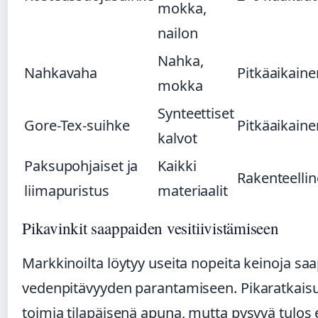
mokka,
nailon
Nahka,
Nahkavaha
Pitkäaikaine
mokka
Synteettiset
Gore-Tex-suihke
Pitkäaikaine
kalvot
Paksupohjaiset ja
Kaikki
Rakenteelli
liimapuristus
materiaalit
Pikavinkit saappaiden vesitiivistämiseen
Markkinoilta löytyy useita nopeita keinoja sa
vedenpitävyyden parantamiseen. Pikaratkaisu
toimia tilapäisenä apuna, mutta pysyvä tulos 