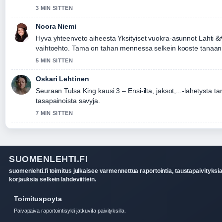
3 MIN SITTEN
Noora Niemi
Hyva yhteenveto aiheesta Yksityiset vuokra-asunnot Lahti &
vaihtoehto. Tama on tahan mennessa selkein kooste tanaan
5 MIN SITTEN
Oskari Lehtinen
Seuraan Tulsa King kausi 3 – Ensi-ilta, jaksot,...-lahetysta ta
tasapainoista savyja.
7 MIN SITTEN
SUOMENLEHTI.FI
suomenlehti.fi toimitus julkaisee varmennettua raportointia, taustapaivityksia
korjauksia selkein lahdeviittein.
Toimituspoyta
Paivapaiva raportointisykli jatkuvilla paivityksilla.