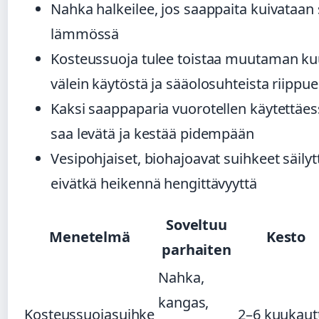
Nahka halkeilee, jos saappaita kuivataan
lämmössä
Kosteussuoja tulee toistaa muutaman k
välein käytöstä ja sääolosuhteista riippu
Kaksi saappaparia vuorotellen käytettäes
saa levätä ja kestää pidempään
Vesipohjaiset, biohajoavat suihkeet säilyt
eivätkä heikennä hengittävyyttä
Soveltuu
Menetelmä
Kesto
parhaiten
Nahka,
kangas,
Kosteussuojasuihke
2–6 kuukaut