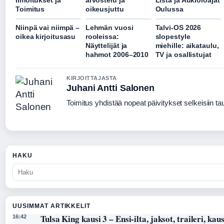
Ilmoitukset ja
arvostelu ja
Lista ja Aukioloajat
Toimitus
oikeusjuttu
Oulussa
Niinpä vai niimpä –
Lehmän vuosi
Talvi-OS 2026
oikea kirjoitusasu
rooleissa:
slopestyle
Näyttelijät ja
miehille: aikataulu,
hahmot 2006–2010
TV ja osallistujat
KIRJOITTAJASTA
Juhani Antti Salonen
Toimitus yhdistää nopeat päivitykset selkeisiin taus
HAKU
UUSIMMAT ARTIKKELIT
Tulsa King kausi 3 – Ensi-ilta, jaksot, traileri, kaus
16:42