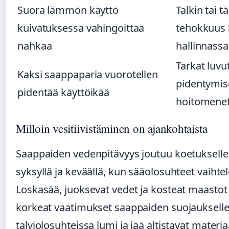
Suora lämmön käyttö
Talkin tai 
kuivatuksessa vahingoittaa
tehokkuus
nahkaa
hallinnassa
Tarkat luvu
Kaksi saappaparia vuorotellen
pidentymise
pidentää käyttöikää
hoitomenet
Milloin vesitiivistäminen on ajankohtaista
Saappaiden vedenpitävyys joutuu koetukselle e
syksyllä ja keväällä, kun sääolosuhteet vaihtel
Loskasää, juoksevat vedet ja kosteat maastot
korkeat vaatimukset saappaiden suojauksell
talviolosuhteissa lumi ja jää altistavat materia