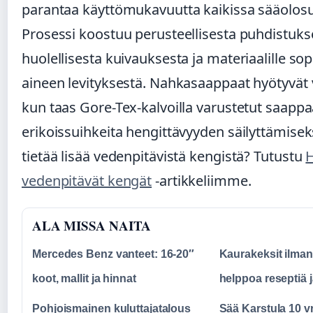
parantaa käyttömukavuutta kaikissa sääolosu
Prosessi koostuu perusteellisesta puhdistuks
huolellisesta kuivauksesta ja materiaalille sop
aineen levityksestä. Nahkasaappaat hyötyvät
kun taas Gore-Tex-kalvoilla varustetut saappaa
erikoissuihkeita hengittävyyden säilyttämisek
tietää lisää vedenpitävistä kengistä? Tutustu
H
vedenpitävät kengät
-artikkeliimme.
ALA MISSA NAITA
Mercedes Benz vanteet: 16-20″
Kaurakeksit ilma
koot, mallit ja hinnat
helppoa reseptiä j
Pohjoismainen kuluttajatalous
Sää Karstula 10 v