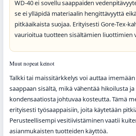
WD-40 ei sovellu saappaiden vedenpitävyyt
se ei ylläpidä materiaalin hengittävyyttä eik
pitkäaikaista suojaa. Erityisesti Gore-Tex-kal
vaurioitua tuotteen sisältämien liuottimien 
Muut nopeat keinot
Talkki tai maissitärkkelys voi auttaa imemään
saappaan sisältä, mikä vähentää hikoilusta ja
kondensaatiosta johtuvaa kosteutta. Tämä m
erityisesti työsaappaisiin, joita käytetään pitki
Perusteellisempi vesitiivistäminen vaatii kuit
asianmukaisten tuotteiden käyttöä.