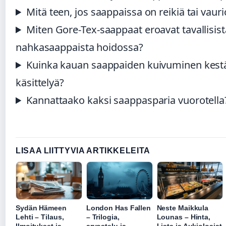
Mitä teen, jos saappaissa on reikiä tai vauri
Miten Gore-Tex-saappaat eroavat tavallisist
nahkasaappaista hoidossa?
Kuinka kauan saappaiden kuivuminen kest
käsittelyä?
Kannattaako kaksi saappasparia vuorotella
LISAA LIITTYVIA ARTIKKELEITA
Sydän Hämeen
London Has Fallen
Neste Maikkula
Lehti – Tilaus,
– Trilogia,
Lounas – Hinta,