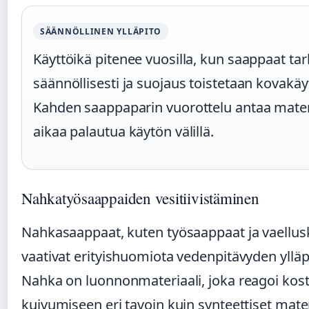
SÄÄNNÖLLINEN YLLÄPITO
Käyttöikä pitenee vuosilla, kun saappaat tar
säännöllisesti ja suojaus toistetaan kovakäy
Kahden saappaparin vuorottelu antaa materi
aikaa palautua käytön välillä.
Nahkatyösaappaiden vesitiivistäminen
Nahkasaappaat, kuten työsaappaat ja vaellus
vaativat erityishuomiota vedenpitävyden yllä
Nahka on luonnonmateriaali, joka reagoi kost
kuivumiseen eri tavoin kuin synteettiset mater