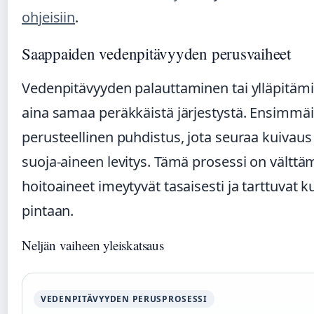
ohjeisiin
.
Saappaiden vedenpitävyyden perusvaiheet
Vedenpitävyyden palauttaminen tai ylläpitäm
aina samaa peräkkäistä järjestystä. Ensimmä
perusteellinen puhdistus, jota seuraa kuivaus 
suoja-aineen levitys. Tämä prosessi on välttäm
hoitoaineet imeytyvät tasaisesti ja tarttuvat k
pintaan.
Neljän vaiheen yleiskatsaus
VEDENPITÄVYYDEN PERUSPROSESSI