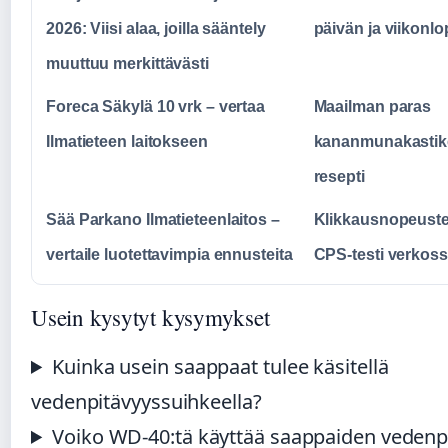
2026: Viisi alaa, joilla sääntely
päivän ja viikonl
muuttuu merkittävästi
Foreca Säkylä 10 vrk – vertaa
Maailman paras
Ilmatieteen laitokseen
kananmunakastike
resepti
Sää Parkano Ilmatieteenlaitos –
Klikkausnopeustes
vertaile luotettavimpia ennusteita
CPS-testi verkos
Usein kysytyt kysymykset
Kuinka usein saappaat tulee käsitellä
vedenpitävyyssuihkeella?
Voiko WD-40:tä käyttää saappaiden vedenp