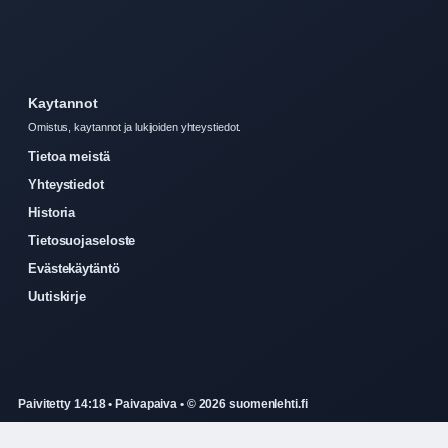
Kaytannot
Omistus, kaytannot ja lukijoiden yhteystiedot.
Tietoa meistä
Yhteystiedot
Historia
Tietosuojaseloste
Evästekäytäntö
Uutiskirje
Paivitetty 14:18 • Paivapaiva • © 2026 suomenlehti.fi