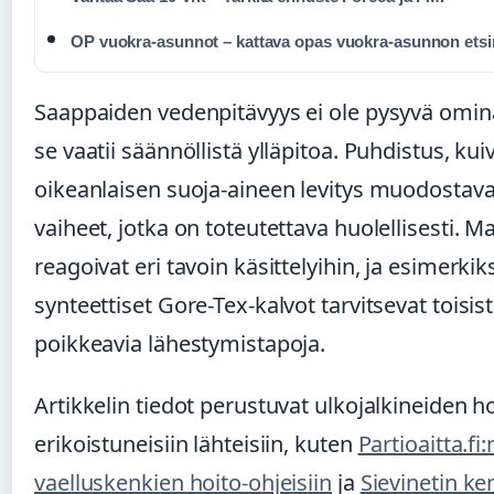
OP vuokra-asunnot – kattava opas vuokra-asunnon etsi
Saappaiden vedenpitävyys ei ole pysyvä omin
se vaatii säännöllistä ylläpitoa. Puhdistus, kui
oikeanlaisen suoja-aineen levitys muodostava
vaiheet, jotka on toteutettava huolellisesti. Ma
reagoivat eri tavoin käsittelyihin, ja esimerki
synteettiset Gore-Tex-kalvot tarvitsevat toisis
poikkeavia lähestymistapoja.
Artikkelin tiedot perustuvat ulkojalkineiden h
erikoistuneisiin lähteisiin, kuten
Partioaitta.fi:
vaelluskenkien hoito-ohjeisiin
ja
Sievinetin ke