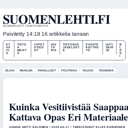
SAT, AUG 8
PAIVAPAIVA
SUOMI
TIETOA MEISTÄ
YHTEYSTIEDOT
HISTORIA
SUOMENLEHTI.FI
SUOMENLEHTI TOIMITUSPOYTA
Paivitetty 14:18
16 artikkelia tanaan
ET
TIETO
YHTEY
HIS
TIETOSUO
EVÄSTE
UUTI
B
US
A
STIED
TO
JASELOST
KÄYTÄN
SKIR
L
IV
MEIST
OT
RIA
E
TÖ
JE
O
U
Ä
G
I
BLOGI
MAAILMA
PAIKALLISET
POLITIIKKA
TALOUS
TEKNIIKKA
Kuinka Vesitiivistää Saappaa
Kattava Opas Eri Materiaalei
JUHANI ANTTI SALONEN • 2026-04-17 • TARKISTANUT ELIAS KORHONEN