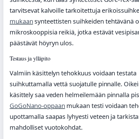
tarvitsevat kalvoille tarkoitettuja erikoissuihk
mukaan
synteettisten suihkeiden tehtävänä o
mikroskooppisia reikiä, jotka estävät vesipis
päästävät höyryn ulos.
Testaus ja ylläpito
Valmiin käsittelyn tehokkuus voidaan testata
suihkuttamalla vettä suojatulle pinnalle. Oike
käsittely saa veden helmeilemään pinnalla pis
GoGoNano-oppaan
mukaan testi voidaan te
upottamalla saapas lyhyesti veteen ja tarkist
mahdolliset vuotokohdat.