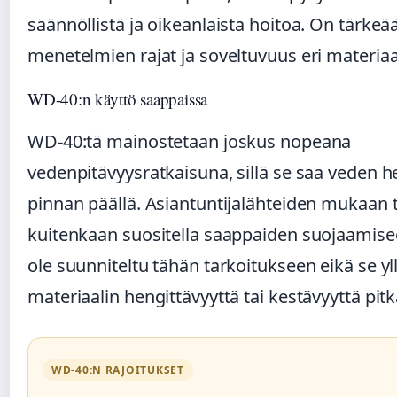
säännöllistä ja oikeanlaista hoitoa. On tärke
menetelmien rajat ja soveltuvuus eri materiaal
WD-40:n käyttö saappaissa
WD-40:tä mainostetaan joskus nopeana
vedenpitävyysratkaisuna, sillä se saa veden 
pinnan päällä. Asiantuntijalähteiden mukaan t
kuitenkaan suositella saappaiden suojaamisee
ole suunniteltu tähän tarkoitukseen eikä se yl
materiaalin hengittävyyttä tai kestävyyttä pitkä
WD-40:N RAJOITUKSET