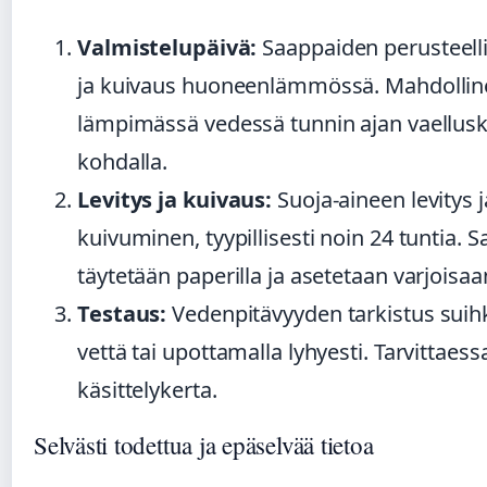
Valmistelupäivä:
Saappaiden perusteell
ja kuivaus huoneenlämmössä. Mahdolline
lämpimässä vedessä tunnin ajan vaellus
kohdalla.
Levitys ja kuivaus:
Suoja-aineen levitys j
kuivuminen, tyypillisesti noin 24 tuntia. 
täytetään paperilla ja asetetaan varjoisa
Testaus:
Vedenpitävyyden tarkistus suih
vettä tai upottamalla lyhyesti. Tarvittaess
käsittelykerta.
Selvästi todettua ja epäselvää tietoa