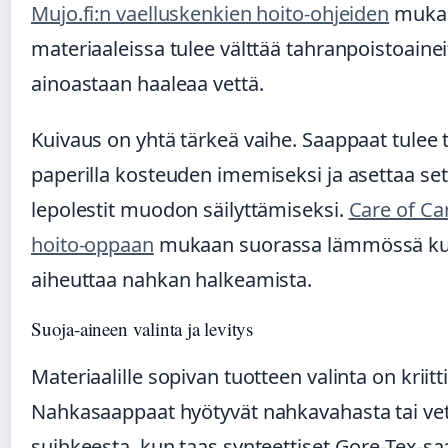
Mujo.fi:n vaelluskenkien hoito-ohjeiden
mukaa
materiaaleissa tulee välttää tahranpoistoainei
ainoastaan haaleaa vettä.
Kuivaus on yhtä tärkeä vaihe. Saappaat tulee 
paperilla kosteuden imemiseksi ja asettaa set
lepolestit muodon säilyttämiseksi.
Care of Ca
hoito-oppaan
mukaan suorassa lämmössä ku
aiheuttaa nahkan halkeamista.
Suoja-aineen valinta ja levitys
Materiaalille sopivan tuotteen valinta on kriitt
Nahkasaappaat hyötyvät nahkavahasta tai vet
suihkeesta, kun taas synteettiset Gore-Tex-s