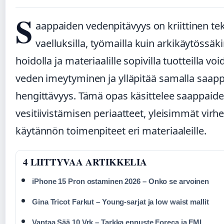
S
aappaiden vedenpitävyys on kriittinen teki
vaelluksilla, työmailla kuin arkikäytössäki
hoidolla ja materiaalille sopivilla tuotteilla vo
veden imeytyminen ja ylläpitää samalla saap
hengittävyys. Tämä opas käsittelee saappaid
vesitiivistämisen periaatteet, yleisimmät virhe
käytännön toimenpiteet eri materiaaleille.
4 LIITTYVAA ARTIKKELIA
iPhone 15 Pron ostaminen 2026 – Onko se arvoinen
Gina Tricot Farkut – Young-sarjat ja low waist mallit
Vantaa Sää 10 Vrk – Tarkka ennuste Foreca ja FMI