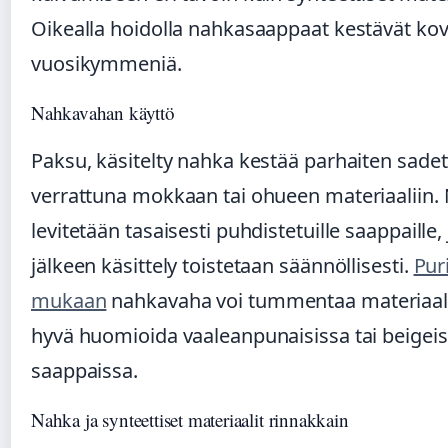
Oikealla hoidolla nahkasaappaat kestävät ko
vuosikymmeniä.
Nahkavahan käyttö
Paksu, käsitelty nahka kestää parhaiten sadett
verrattuna mokkaan tai ohueen materiaaliin
levitetään tasaisesti puhdistetuille saappaille
jälkeen käsittely toistetaan säännöllisesti.
Pur
mukaan
nahkavaha voi tummentaa materiaali
hyvä huomioida vaaleanpunaisissa tai beigei
saappaissa.
Nahka ja synteettiset materiaalit rinnakkain