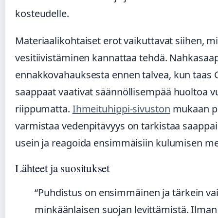
kosteudelle.
Materiaalikohtaiset erot vaikuttavat siihen, mi
vesitiivistäminen kannattaa tehdä. Nahkasaa
ennakkovahauksesta ennen talvea, kun taas 
saappaat vaativat säännöllisempää huoltoa v
riippumatta.
Ihmeituhippi-sivuston
mukaan pa
varmistaa vedenpitävyys on tarkistaa saappa
usein ja reagoida ensimmäisiin kulumisen me
Lähteet ja suositukset
“Puhdistus on ensimmäinen ja tärkein va
minkäänlaisen suojan levittämistä. Ilman