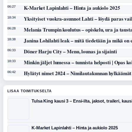
K-Market Lapinlahti – Hinta ja aukiolo 2025
06:27
Yksityiset vuokra-asunnot Lahti – löydä paras vai
18:34
Melania Trumpin koulutus – opiskelu, ura ja taust
06:28
Janina Lohilahti leak – mitä tiedetään ja mikä on
18:38
Döner Harju City – Menu, lounas ja sijainti
06:33
Minkin jäljet lumessa – tunnista helposti | Opas k
18:33
Hylätyt nimet 2024 – Nimilautakunnan hylkäämät
06:42
LISAA TOIMITUKSELTA
Tulsa King kausi 3 – Ensi-ilta, jaksot, traileri, kaus
K-Market Lapinlahti – Hinta ja aukiolo 2025