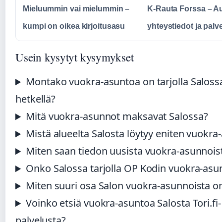
Mieluummin vai mielummin –
K-Rauta Forssa – Au
kumpi on oikea kirjoitusasu
yhteystiedot ja palv
Usein kysytyt kysymykset
Montako vuokra-asuntoa on tarjolla Salossa
hetkellä?
Mitä vuokra-asunnot maksavat Salossa?
Mistä alueelta Salosta löytyy eniten vuokra
Miten saan tiedon uusista vuokra-asunnois
Onko Salossa tarjolla OP Kodin vuokra-asu
Miten suuri osa Salon vuokra-asunnoista on
Voinko etsiä vuokra-asuntoa Salosta Tori.fi-
palvelusta?