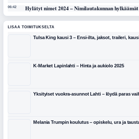
Hylätyt nimet 2024 – Nimilautakunnan hylkäämät
06:42
LISAA TOIMITUKSELTA
Tulsa King kausi 3 – Ensi-ilta, jaksot, traileri, kaus
K-Market Lapinlahti – Hinta ja aukiolo 2025
Yksityiset vuokra-asunnot Lahti – löydä paras va
Melania Trumpin koulutus – opiskelu, ura ja taust