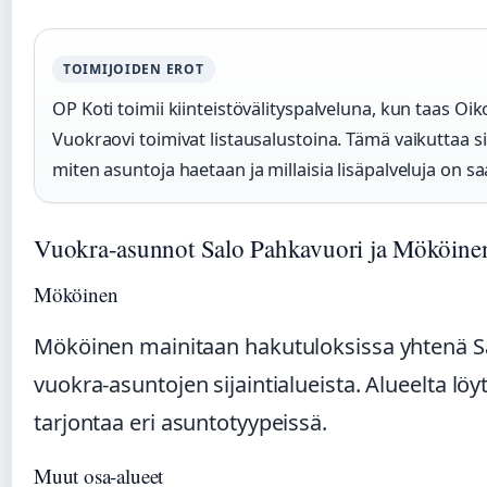
TOIMIJOIDEN EROT
OP Koti toimii kiinteistövälityspalveluna, kun taas Oiko
Vuokraovi toimivat listausalustoina. Tämä vaikuttaa si
miten asuntoja haetaan ja millaisia lisäpalveluja on saa
Vuokra-asunnot Salo Pahkavuori ja Mököine
Mököinen
Mököinen mainitaan hakutuloksissa yhtenä S
vuokra-asuntojen sijaintialueista. Alueelta löy
tarjontaa eri asuntotyypeissä.
Muut osa-alueet