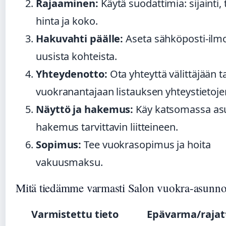
Rajaaminen:
Käytä suodattimia: sijainti, 
hinta ja koko.
Hakuvahti päälle:
Aseta sähköposti-ilmo
uusista kohteista.
Yhteydenotto:
Ota yhteyttä välittäjään t
vuokranantajaan listauksen yhteystietoje
Näyttö ja hakemus:
Käy katsomassa asu
hakemus tarvittavin liitteineen.
Sopimus:
Tee vuokrasopimus ja hoita
vakuusmaksu.
Mitä tiedämme varmasti Salon vuokra-asunno
Varmistettu tieto
Epävarma/rajatt