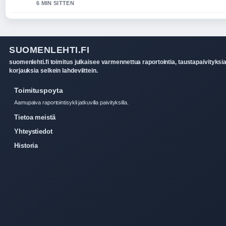
6 MIN SITTEN
SUOMENLEHTI.FI
suomenlehti.fi toimitus julkaisee varmennettua raportointia, taustapaivityksia
korjauksia selkein lahdeviittein.
Toimituspoyta
Aamupaiva raportointisykli jatkuvilla paivityksilla.
Tietoa meistä
Yhteystiedot
Historia