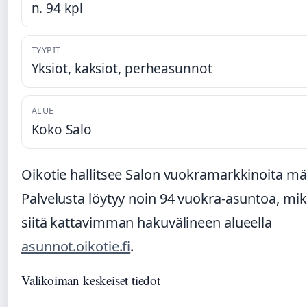
n. 94 kpl
TYYPIT
Yksiöt, kaksiot, perheasunnot
ALUE
Koko Salo
Oikotie hallitsee Salon vuokramarkkinoita mää
Palvelusta löytyy noin 94 vuokra-asuntoa, mi
siitä kattavimman hakuvälineen alueella
asunnot.oikotie.fi
.
Valikoiman keskeiset tiedot