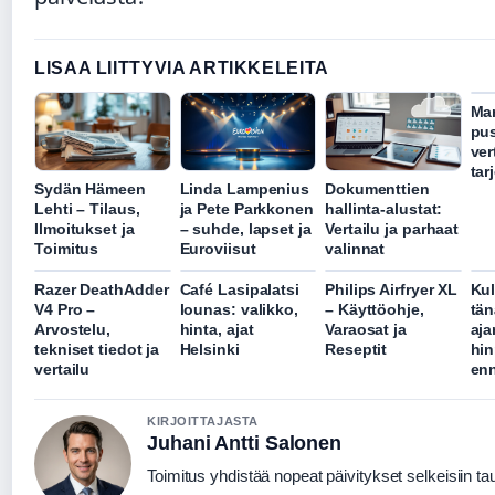
LISAA LIITTYVIA ARTIKKELEITA
Ma
pus
ver
tar
Sydän Hämeen
Linda Lampenius
Dokumenttien
Lehti – Tilaus,
ja Pete Parkkonen
hallinta-alustat:
Ilmoitukset ja
– suhde, lapset ja
Vertailu ja parhaat
Toimitus
Euroviisut
valinnat
Razer DeathAdder
Café Lasipalatsi
Philips Airfryer XL
Kul
V4 Pro –
lounas: valikko,
– Käyttöohje,
tän
Arvostelu,
hinta, ajat
Varaosat ja
aja
tekniset tiedot ja
Helsinki
Reseptit
hin
vertailu
en
KIRJOITTAJASTA
Juhani Antti Salonen
Toimitus yhdistää nopeat päivitykset selkeisiin tau