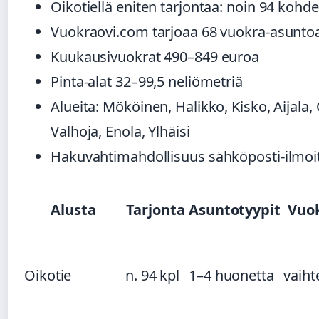
Oikotiellä eniten tarjontaa: noin 94 kohde
Vuokraovi.com tarjoaa 68 vuokra-asunto
Kuukausivuokrat 490–849 euroa
Pinta-alat 32–99,5 neliömetriä
Alueita: Mököinen, Halikko, Kisko, Aijala, 
Valhoja, Enola, Ylhäisi
Hakuvahtimahdollisuus sähköposti-ilmoi
Alusta
Tarjonta
Asuntotyypit
Vuo
Oikotie
n. 94 kpl
1–4 huonetta
vaiht