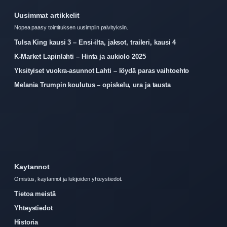
Uusimmat artikkelit
Nopea paasy toimituksen uusimpiin paivityksiin.
Tulsa King kausi 3 – Ensi-ilta, jaksot, traileri, kausi 4
K-Market Lapinlahti – Hinta ja aukiolo 2025
Yksityiset vuokra-asunnot Lahti – löydä paras vaihtoehto
Melania Trumpin koulutus – opiskelu, ura ja tausta
Kaytannot
Omistus, kaytannot ja lukijoiden yhteystiedot.
Tietoa meistä
Yhteystiedot
Historia