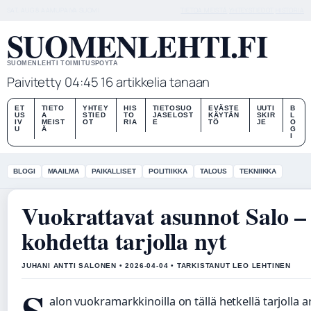
SAT, AUG 8
AAMUPAIVA
SUOMI
TIETOA MEISTÄ
YHTEYSTIEDOT
HISTORIA
SUOMENLEHTI.FI
SUOMENLEHTI TOIMITUSPOYTA
Paivitetty 04:45
16 artikkelia tanaan
ET
TIETO
YHTEY
HIS
TIETOSUO
EVÄSTE
UUTI
B
US
A
STIED
TO
JASELOST
KÄYTÄN
SKIR
L
IV
MEIST
OT
RIA
E
TÖ
JE
O
U
Ä
G
I
BLOGI
MAAILMA
PAIKALLISET
POLITIIKKA
TALOUS
TEKNIIKKA
Vuokrattavat asunnot Salo –
kohdetta tarjolla nyt
JUHANI ANTTI SALONEN • 2026-04-04 • TARKISTANUT LEO LEHTINEN
alon vuokramarkkinoilla on tällä hetkellä tarjolla a