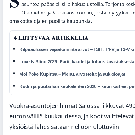
S
asuntoa pääasiallisilla hakualustoilla. Tarjonta kesk
Oikotiehen ja Vuokraovi.comiin, joista löytyy kerros-,
omakotitaloja eri puolilta kaupunkia.
4 LIITTYVAA ARTIKKELIA
Kilpirauhasen vajaatoiminta arvot – TSH, T4-V ja T3-V vi
Love Is Blind 2026: Parit, kaudet ja totuus lavastuksesta
Moi Poke Kupittaa – Menu, arvostelut ja aukioloajat
Kodin ja puutarhan kuukalenteri 2026 – kuun vaiheet p
Vuokra-asuntojen hinnat Salossa liikkuvat 49
euron välillä kuukaudessa, ja koot vaihtelevat
yksiöistä lähes sataan neliöön ulottuviin