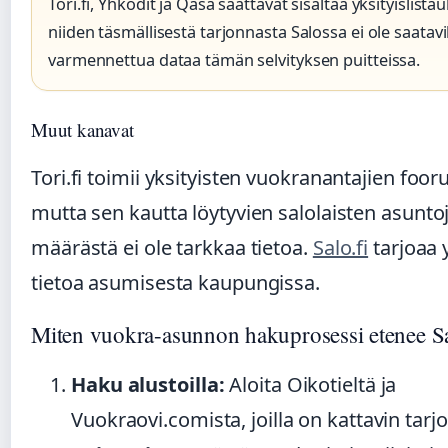
Tori.fi, Yhkodit ja Qasa saattavat sisältää yksityislista
niiden täsmällisestä tarjonnasta Salossa ei ole saatavi
varmennettua dataa tämän selvityksen puitteissa.
Muut kanavat
Tori.fi toimii yksityisten vuokranantajien foo
mutta sen kautta löytyvien salolaisten asunto
määrästä ei ole tarkkaa tietoa.
Salo.fi
tarjoaa y
tietoa asumisesta kaupungissa.
Miten vuokra-asunnon hakuprosessi etenee S
Haku alustoilla:
Aloita Oikotieltä ja
Vuokraovi.comista, joilla on kattavin tarjo