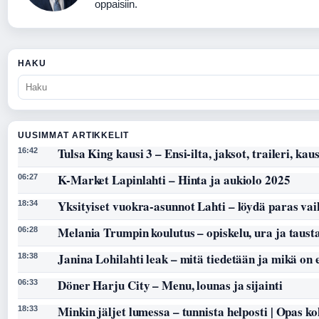
oppaisiin.
HAKU
UUSIMMAT ARTIKKELIT
Tulsa King kausi 3 – Ensi-ilta, jaksot, traileri, kaus
16:42
K-Market Lapinlahti – Hinta ja aukiolo 2025
06:27
Yksityiset vuokra-asunnot Lahti – löydä paras vai
18:34
Melania Trumpin koulutus – opiskelu, ura ja taust
06:28
Janina Lohilahti leak – mitä tiedetään ja mikä on
18:38
Döner Harju City – Menu, lounas ja sijainti
06:33
Minkin jäljet lumessa – tunnista helposti | Opas k
18:33