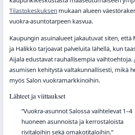
kaupunkikeskustasta maaseutumaiseen ympä
Tilastokeskuksen
mukaan alueen väestörake
vuokra-asuntotarpeen kasvua.
Kaupungin asuinalueet jakautuvat siten, ett
ja Halikko tarjoavat palveluita lähellä, kun taa
Aijala edustavat rauhallisempia vaihtoehtoja.
asumisen kehitystä valtakunnallisesti, mikä h
myös Salon vuokramarkkinoihin.
Lähteet ja viittaukset
“Vuokra-asunnot Salossa vaihtelevat 1–4
huoneen asunnoista ja kerrostaloista
rivitaloihin sekä omakotitaloihin.”