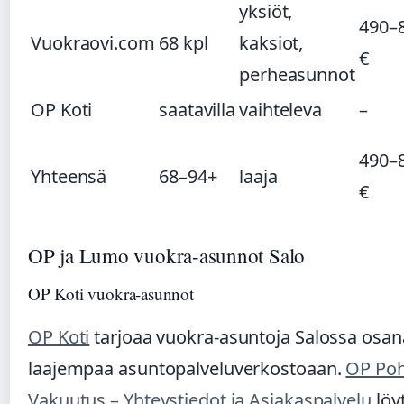
yksiöt,
490–
Vuokraovi.com
68 kpl
kaksiot,
€
perheasunnot
OP Koti
saatavilla
vaihteleva
–
490–
Yhteensä
68–94+
laaja
€
OP ja Lumo vuokra-asunnot Salo
OP Koti vuokra-asunnot
OP Koti
tarjoaa vuokra-asuntoja Salossa osan
laajempaa asuntopalveluverkostoaan.
OP Poh
Vakuutus – Yhteystiedot ja Asiakaspalvelu
löy