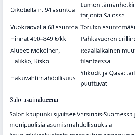
Lumon tämänhetki
Oikotiellä n. 94 asuntoa
tarjonta Salossa
Vuokraovella 68 asuntoa
Tori.fi:n asuntomäär
Hinnat 490–849 €/kk
Pahkavuoren erillin
Alueet: Mököinen,
Reaaliaikainen muu
Halikko, Kisko
tilanteessa
Yhkodit ja Qasa: tar
Hakuvahtimahdollisuus
puuttuvat
Salo asuinalueena
Salon kaupunki sijaitsee Varsinais-Suomessa j
monipuolisia asumismahdollisuuksia