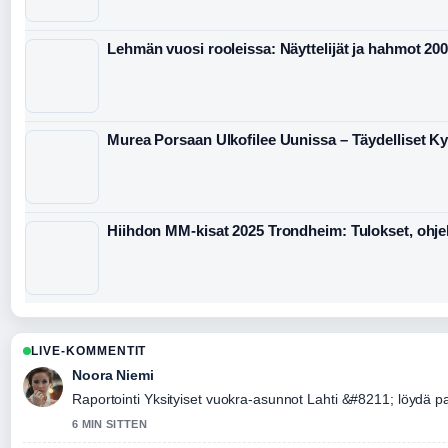
Lehmän vuosi rooleissa: Näyttelijät ja hahmot 20
Murea Porsaan Ulkofilee Uunissa – Täydelliset K
Hiihdon MM-kisat 2025 Trondheim: Tulokset, ohj
LIVE-KOMMENTIT
Noora Niemi
Raportointi Yksityiset vuokra-asunnot Lahti &#8211; löydä pa
6 MIN SITTEN