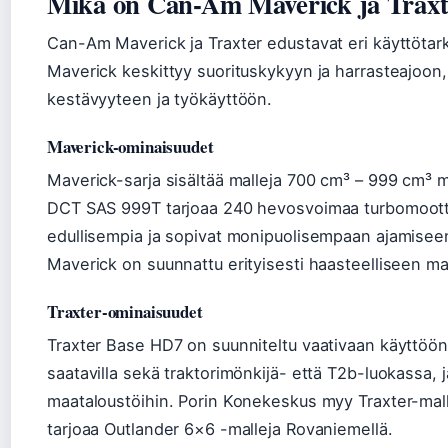
Mikä on Can-Am Maverick ja Traxt
Can-Am Maverick ja Traxter edustavat eri käyttötark
Maverick keskittyy suorituskykyyn ja harrasteajoon,
kestävyyteen ja työkäyttöön.
Maverick-ominaisuudet
Maverick-sarja sisältää malleja 700 cm³ – 999 cm³ m
DCT SAS 999T tarjoaa 240 hevosvoimaa turbomoottori
edullisempia ja sopivat monipuolisempaan ajamise
Maverick on suunnattu erityisesti haasteelliseen maa
Traxter-ominaisuudet
Traxter Base HD7 on suunniteltu vaativaan käyttöön j
saatavilla sekä traktorimönkijä- että T2b-luokassa, j
maataloustöihin. Porin Konekeskus myy Traxter-mallej
tarjoaa Outlander 6×6 -malleja Rovaniemellä.