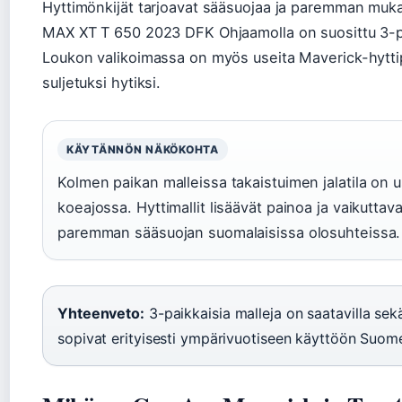
Hyttimönkijät tarjoavat sääsuojaa ja paremman muk
MAX XT T 650 2023 DFK Ohjaamolla on suosittu 3-pa
Loukon valikoimassa on myös useita Maverick-hyttip
suljetuksi hytiksi.
KÄYTÄNNÖN NÄKÖKOHTA
Kolmen paikan malleissa takaistuimen jalatila on u
koeajossa. Hyttimallit lisäävät painoa ja vaikutta
paremman sääsuojan suomalaisissa olosuhteissa.
Yhteenveto:
3-paikkaisia malleja on saatavilla sekä
sopivat erityisesti ympärivuotiseen käyttöön Suom