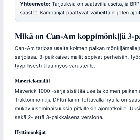
Yhteenveto:
Tarjouksia on saatavilla useita, ja BR
säästöt. Kampanjat päättyvät vaiheittain, joten ajoit
Mikä on Can-Am koppimönkijä 3-p
Can-Am tarjoaa useita kolmen paikan mönkijämalleja 
sarjoissa. 3-paikkaiset mallit sopivat perheisiin, työp
tyypillisesti tilaa myös varusteille.
Maverick-mallit
Maverick 1000 -sarja sisältää useita kolmen paikan
Traktorimönkijä DFKn lämmitettävällä hytillä on saata
mukavuusominaisuuksia pitkillekin ajomatkoille. Uusi
sekä 2- että 3-paikkaisena versiona.
Hyttimönkijät