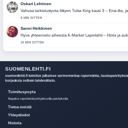
Oskari Lehtinen
Vahvaa tarkistustyota liittyen Tulsa King kausi 3 – Ensi-ilta, j
8 MIN SITTEN
Sanni Heikkinen
Hyva yhteenveto aiheesta K-Market Lapinlahti – Hinta ja a
10 MIN SITTEN
SUOMENLEHTI.FI
suomenlehti.fi toimitus julkaisee varmennettua raportointia, taustapaivityksia
korjauksia selkein lahdeviittein.
Toimituspoyta
Iltapaiva raportointisykli jatkuvilla paivityksilla.
Tietoa meistä
Yhteystiedot
Historia