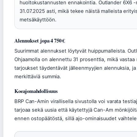
huoltokustannusten ennakointia. Outlander 6X6 -
31.07.2025 asti, mikä tekee näistä malleista erity
metsäkäyttöön.
Alennukset jopa 4 750 €
Suurimmat alennukset löytyvät huippumalleista. O
Ohjaamolla on alennettu 31 prosenttia, mikä vastaa 
tarjoukset täydentävät jälleenmyyjien alennuksia, j
merkittäviä summia.
Koeajomahdollisuus
BRP Can-Amin virallisella sivustolla voi varata testia
tarjoaa sekä uusia että käytettyjä Can-Am mönkijöitä
ennen ostopäätöstä, sillä ajo-ominaisuudet vaihteleva