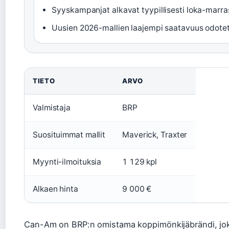
Syyskampanjat alkavat tyypillisesti loka-mar
Uusien 2026-mallien laajempi saatavuus odote
TIETO
ARVO
Valmistaja
BRP
Suosituimmat mallit
Maverick, Traxter
Myynti-ilmoituksia
1 129 kpl
Alkaen hinta
9 000 €
Can-Am on BRP:n omistama koppimönkijäbrändi, joka