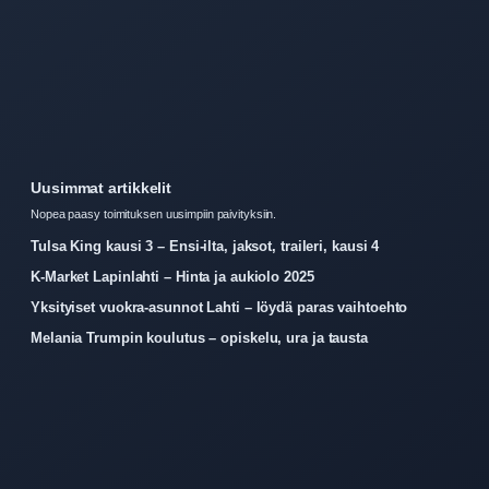
Uusimmat artikkelit
Nopea paasy toimituksen uusimpiin paivityksiin.
Tulsa King kausi 3 – Ensi-ilta, jaksot, traileri, kausi 4
K-Market Lapinlahti – Hinta ja aukiolo 2025
Yksityiset vuokra-asunnot Lahti – löydä paras vaihtoehto
Melania Trumpin koulutus – opiskelu, ura ja tausta