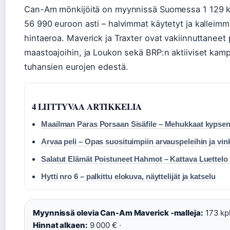
Can-Am mönkijöitä on myynnissä Suomessa 1 129 kap
56 990 euroon asti – halvimmat käytetyt ja kalleimm
hintaeroa. Maverick ja Traxter ovat vakiinnuttanee
maastoajoihin, ja Loukon sekä BRP:n aktiiviset kamp
tuhansien eurojen edestä.
4 LIITTYVAA ARTIKKELIA
Maailman Paras Porsaan Sisäfile – Mehukkaat kypsenn
Arvaa peli – Opas suosituimpiin arvauspeleihin ja vin
Salatut Elämät Poistuneet Hahmot – Kattava Luettelo 
Hytti nro 6 – palkittu elokuva, näyttelijät ja katselu
Myynnissä olevia Can-Am Maverick -malleja:
173 kpl
Hinnat alkaen:
9 000 € ·