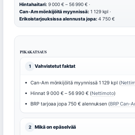
Hintahaitari:
9 000 € – 56 990 € ·
Can-Am mönkijöitä myynnissä:
1 129 kpl ·
Erikoistarjouksissa alennusta jopa:
4 750 €
PIKAKATSAUS
Vahvistetut faktat
1
Can-Am mönkijöitä myynnissä 1 129 kpl (
Netti
Hinnat 9 000 € – 56 990 € (
Nettimoto
)
BRP tarjoaa jopa 750 € alennuksen (
BRP Can-
Mikä on epäselvää
2