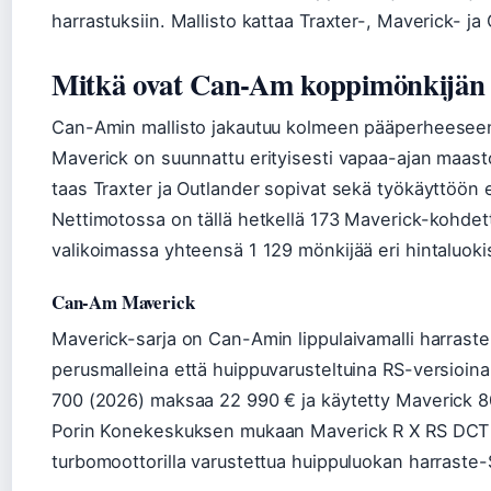
harrastuksiin. Mallisto kattaa Traxter-, Maverick- ja 
Mitkä ovat Can-Am koppimönkijän 
Can-Amin mallisto jakautuu kolmeen pääperheeseen:
Maverick on suunnattu erityisesti vapaa-ajan maast
taas Traxter ja Outlander sopivat sekä työkäyttöön
Nettimotossa on tällä hetkellä 173 Maverick-kohde
valikoimassa yhteensä 1 129 mönkijää eri hintaluoki
Can-Am Maverick
Maverick-sarja on Can-Amin lippulaivamalli harraste
perusmalleina että huippuvarusteltuina RS-versioina 
700 (2026) maksaa 22 990 € ja käytetty Maverick 800 
Porin Konekeskuksen mukaan Maverick R X RS DCT
turbomoottorilla varustettua huippuluokan harraste-