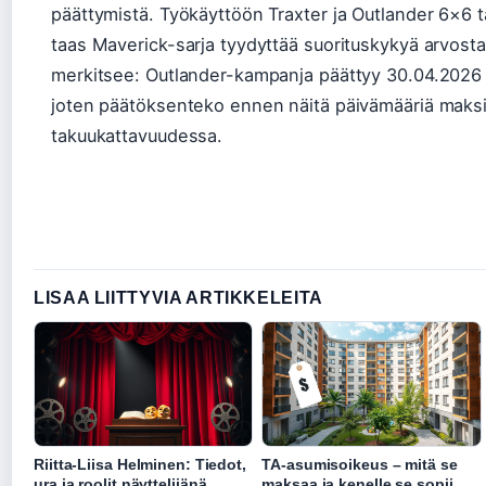
päättymistä. Työkäyttöön Traxter ja Outlander 6×6 t
taas Maverick-sarja tyydyttää suorituskykyä arvostav
merkitsee: Outlander-kampanja päättyy 30.04.2026 
joten päätöksenteko ennen näitä päivämääriä maksi
takuukattavuudessa.
LISAA LIITTYVIA ARTIKKELEITA
Riitta-Liisa Helminen: Tiedot,
TA-asumisoikeus – mitä se
ura ja roolit näyttelijänä
maksaa ja kenelle se sopii