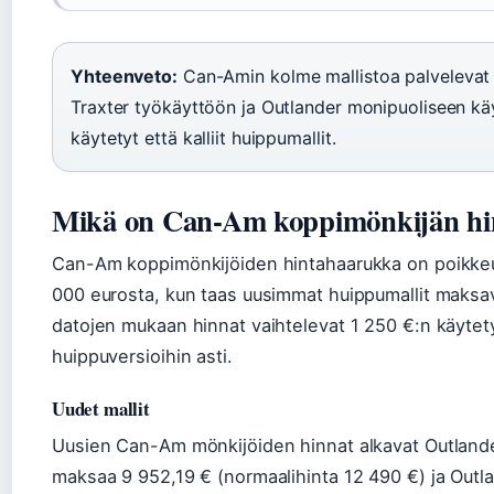
Yhteenveto:
Can-Amin kolme mallistoa palvelevat e
Traxter työkäyttöön ja Outlander monipuoliseen käy
käytetyt että kalliit huippumallit.
Mikä on Can-Am koppimönkijän hi
Can-Am koppimönkijöiden hintahaarukka on poikkeuks
000 eurosta, kun taas uusimmat huippumallit maksa
datojen mukaan hinnat vaihtelevat 1 250 €:n käytety
huippuversioihin asti.
Uudet mallit
Uusien Can-Am mönkijöiden hinnat alkavat Outland
maksaa 9 952,19 € (normaalihinta 12 490 €) ja Out