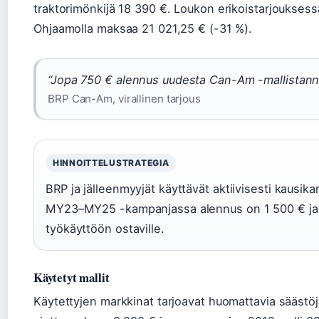
traktorimönkijä 18 390 €. Loukon erikoistarjoukse
Ohjaamolla maksaa 21 021,25 € (-31 %).
“Jopa 750 € alennus uudesta Can-Am -mallistanne
BRP Can-Am, virallinen tarjous
HINNOITTELUSTRATEGIA
BRP ja jälleenmyyjät käyttävät aktiivisesti kausi
MY23–MY25 -kampanjassa alennus on 1 500 € ja t
työkäyttöön ostaville.
Käytetyt mallit
Käytettyjen markkinat tarjoavat huomattavia säästöj