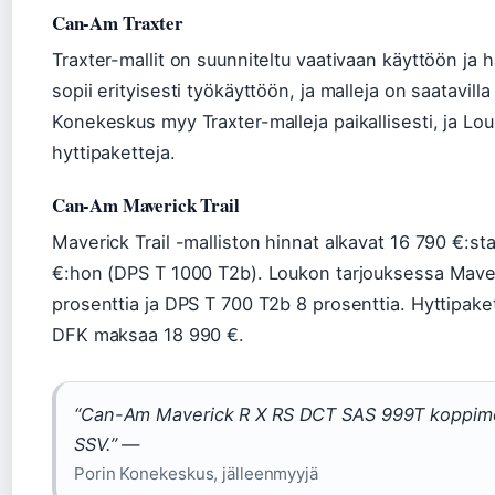
Can-Am Traxter
Traxter-mallit on suunniteltu vaativaan käyttöön ja 
sopii erityisesti työkäyttöön, ja malleja on saatavill
Konekeskus myy Traxter-malleja paikallisesti, ja Lo
hyttipaketteja.
Can-Am Maverick Trail
Maverick Trail -malliston hinnat alkavat 16 790 €:st
€:hon (DPS T 1000 T2b). Loukon tarjouksessa Maver
prosenttia ja DPS T 700 T2b 8 prosenttia. Hyttipaket
DFK maksaa 18 990 €.
“Can-Am Maverick R X RS DCT SAS 999T koppimön
SSV.” —
Porin Konekeskus, jälleenmyyjä