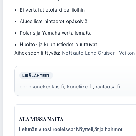
Ei vertailutietoja kilpailijoihin
Alueelliset hintaerot epäselviä
Polaris ja Yamaha vertailematta
Huolto- ja kulutustiedot puuttuvat
Aiheeseen liittyvää:
Nettiauto Land Cruiser
·
Veikon
LISÄLÄHTEET
porinkonekeskus.fi
,
koneliike.fi
,
rautaosa.fi
ALA MISSA NAITA
Lehmän vuosi rooleissa: Näyttelijät ja hahmot