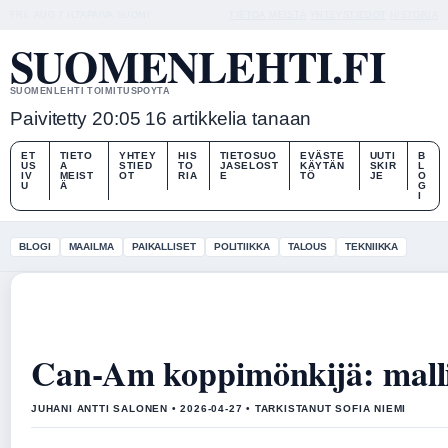
FRI, AUG 7
ILTAPAIVA
SUOMI
TIETOA MEISTÄ
YHTEYSTIEDOT
HISTORIA
SUOMENLEHTI.FI
SUOMENLEHTI TOIMITUSPOYTA
Paivitetty 20:05
16 artikkelia tanaan
ET
TIETO
YHTEY
HIS
TIETOSUO
EVÄSTE
UUTI
B
US
A
STIED
TO
JASELOST
KÄYTÄN
SKIR
L
IV
MEIST
OT
RIA
E
TÖ
JE
O
U
Ä
G
I
BLOGI
MAAILMA
PAIKALLISET
POLITIIKKA
TALOUS
TEKNIIKKA
Can-Am koppimönkijä: mallit
JUHANI ANTTI SALONEN • 2026-04-27 • TARKISTANUT SOFIA NIEMI