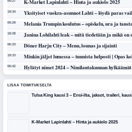
K-Market Lapinlahti – Hinta ja aukiolo 2025
06:27
Yksityiset vuokra-asunnot Lahti – löydä paras vai
18:34
Melania Trumpin koulutus – opiskelu, ura ja taust
06:28
Janina Lohilahti leak – mitä tiedetään ja mikä on
18:38
Döner Harju City – Menu, lounas ja sijainti
06:33
Minkin jäljet lumessa – tunnista helposti | Opas k
18:33
Hylätyt nimet 2024 – Nimilautakunnan hylkäämät
06:42
LISAA TOIMITUKSELTA
Tulsa King kausi 3 – Ensi-ilta, jaksot, traileri, kaus
K-Market Lapinlahti – Hinta ja aukiolo 2025