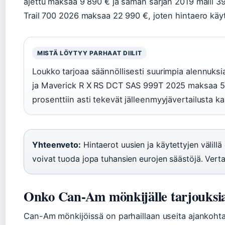
ajettu maksaa 9 890 € ja saman sarjan 2019 malli 3
Trail 700 2026 maksaa 22 990 €, joten hintaero käy
MISTÄ LÖYTYY PARHAAT DIILIT
Loukko tarjoaa säännöllisesti suurimpia alennuks
ja Maverick R X RS DCT SAS 999T 2025 maksaa 54 
prosenttiin asti tekevät jälleenmyyjävertailusta k
Yhteenveto:
Hintaerot uusien ja käytettyjen välillä
voivat tuoda jopa tuhansien eurojen säästöjä. Verta
Onko Can-Am mönkijälle tarjouksi
Can-Am mönkijöissä on parhaillaan useita ajankohtai