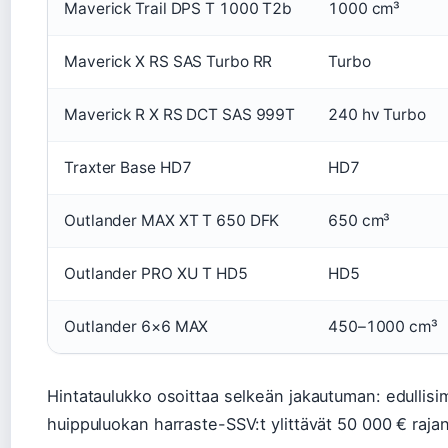
Maverick Trail DPS T 1000 T2b
1000 cm³
Maverick X RS SAS Turbo RR
Turbo
Maverick R X RS DCT SAS 999T
240 hv Turbo
Traxter Base HD7
HD7
Outlander MAX XT T 650 DFK
650 cm³
Outlander PRO XU T HD5
HD5
Outlander 6×6 MAX
450–1000 cm³
Hintataulukko osoittaa selkeän jakautuman: edullisim
huippuluokan harraste-SSV:t ylittävät 50 000 € rajan