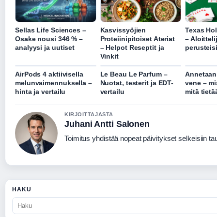
Sellas Life Sciences –
Kasvissyöjien
Texas Ho
Osake nousi 346 % –
Proteiinipitoiset Ateriat
– Aloittel
analyysi ja uutiset
– Helpot Reseptit ja
perusteis
Vinkit
AirPods 4 aktiivisella
Le Beau Le Parfum –
Annetaan 
melunvaimennuksella –
Nuotat, testerit ja EDT-
vene – mi
hinta ja vertailu
vertailu
mitä tietä
KIRJOITTAJASTA
Juhani Antti Salonen
Toimitus yhdistää nopeat päivitykset selkeisiin taus
HAKU