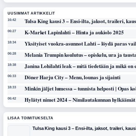
UUSIMMAT ARTIKKELIT
Tulsa King kausi 3 – Ensi-ilta, jaksot, traileri, kaus
16:42
K-Market Lapinlahti – Hinta ja aukiolo 2025
06:27
Yksityiset vuokra-asunnot Lahti – löydä paras vai
18:34
Melania Trumpin koulutus – opiskelu, ura ja taust
06:28
Janina Lohilahti leak – mitä tiedetään ja mikä on
18:38
Döner Harju City – Menu, lounas ja sijainti
06:33
Minkin jäljet lumessa – tunnista helposti | Opas k
18:33
Hylätyt nimet 2024 – Nimilautakunnan hylkäämät
06:42
LISAA TOIMITUKSELTA
Tulsa King kausi 3 – Ensi-ilta, jaksot, traileri, kaus