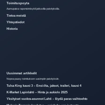
Toimituspoyta
Aamupaiva raportointisykli jatkuvilla paivityksilla.
Tietoa meistä
Yhteystiedot
Historia
Uusimmat artikkelit
Nopea paasy toimituksen uusimpiin paivityksiin.
Tulsa King kausi 3 – Ensi-ilta, jaksot, traileri, kausi 4
K-Market Lapinlahti – Hinta ja aukiolo 2025
Yksityiset vuokra-asunnot Lahti – löydä paras vaihtoehto