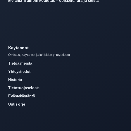
Melania Trumpin koulutus – opiskelu, ura ja tausta
Kaytannot
Omistus, kaytannot ja lukijoiden yhteystiedot.
Tietoa meistä
Yhteystiedot
Historia
Tietosuojaseloste
Evästekäytäntö
Uutiskirje