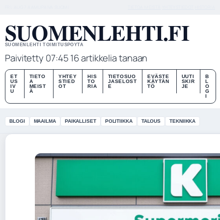
FRI, AUG 7
AAMUPAIVA
SUOMI
TIETOA MEISTÄ
YHTEYSTIEDOT
HISTORIA
SUOMENLEHTI.FI
SUOMENLEHTI TOIMITUSPOYTA
Paivitetty 07:45
16 artikkelia tanaan
ET
TIETO
YHTEY
HIS
TIETOSUO
EVÄSTE
UUTI
B
US
A
STIED
TO
JASELOST
KÄYTÄN
SKIR
L
IV
MEIST
OT
RIA
E
TÖ
JE
O
U
Ä
G
I
BLOGI
MAAILMA
PAIKALLISET
POLITIIKKA
TALOUS
TEKNIIKKA