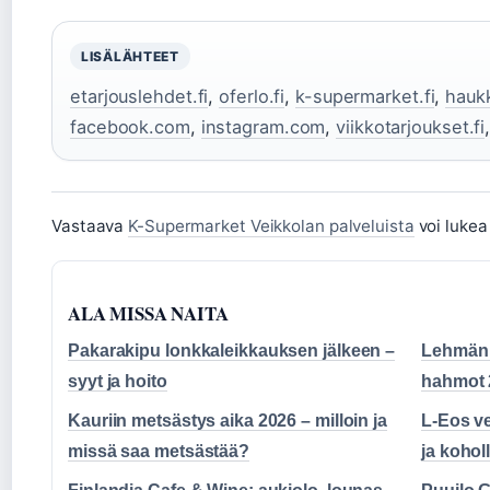
LISÄLÄHTEET
etarjouslehdet.fi
,
oferlo.fi
,
k-supermarket.fi
,
haukk
facebook.com
,
instagram.com
,
viikkotarjoukset.fi
Vastaava
K-Supermarket Veikkolan palveluista
voi luke
ALA MISSA NAITA
Pakarakipu lonkkaleikkauksen jälkeen –
Lehmän v
syyt ja hoito
hahmot 
Kauriin metsästys aika 2026 – milloin ja
L-Eos ve
missä saa metsästää?
ja kohol