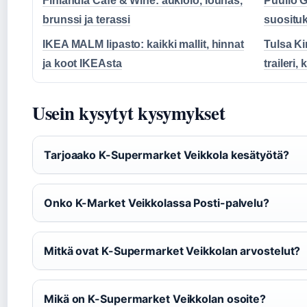
Finlandia Cafe & Wine: aukiolo, lounas,
Puuilo G
brunssi ja terassi
suositu
IKEA MALM lipasto: kaikki mallit, hinnat
Tulsa Kin
ja koot IKEAsta
traileri,
Usein kysytyt kysymykset
Tarjoaako K-Supermarket Veikkola kesätyötä?
Onko K-Market Veikkolassa Posti-palvelu?
Mitkä ovat K-Supermarket Veikkolan arvostelut?
Mikä on K-Supermarket Veikkolan osoite?