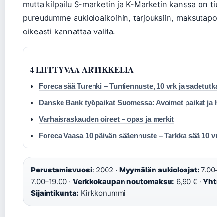
mutta kilpailu S-marketin ja K-Marketin kanssa on 
pureudumme aukioloaikoihin, tarjouksiin, maksutapoi
oikeasti kannattaa valita.
4 LIITTYVAA ARTIKKELIA
Foreca sää Turenki – Tuntiennuste, 10 vrk ja sadetutk
Danske Bank työpaikat Suomessa: Avoimet paikat ja 
Varhaisraskauden oireet – opas ja merkit
Foreca Vaasa 10 päivän sääennuste – Tarkka sää 10 v
Perustamisvuosi:
2002 ·
Myymälän aukioloajat:
7.00
7.00–19.00 ·
Verkkokaupan noutomaksu:
6,90 € ·
Yht
Sijaintikunta:
Kirkkonummi