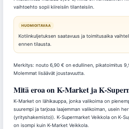
vaihtoehto sopii kiireisiin tilanteisiin.
HUOMIOITAVAA
Kotiinkuljetuksen saatavuus ja toimitusaika vaihte
ennen tilausta.
Merkitys: nouto 6,90 € on edullinen, pikatoimitus 9
Molemmat lisäävät joustavuutta.
Mitä eroa on K-Market ja K-Super
K-Market on lähikauppa, jonka valikoima on pienem
suurempi ja tarjoaa laajemman valikoiman, usein he
(yrityshakemisto)). K-Supermarket Veikkola on K-S
on isompi kuin K-Market Veikkola.