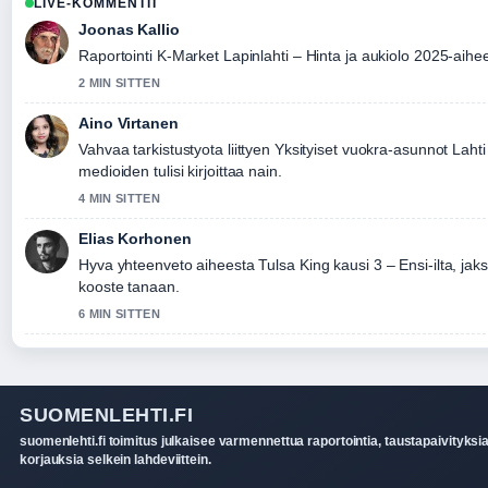
LIVE-KOMMENTIT
Joonas Kallio
Raportointi K-Market Lapinlahti – Hinta ja aukiolo 2025-aihee
2 MIN SITTEN
Aino Virtanen
Vahvaa tarkistustyota liittyen Yksityiset vuokra-asunnot La
medioiden tulisi kirjoittaa nain.
4 MIN SITTEN
Elias Korhonen
Hyva yhteenveto aiheesta Tulsa King kausi 3 – Ensi-ilta, ja
kooste tanaan.
6 MIN SITTEN
SUOMENLEHTI.FI
suomenlehti.fi toimitus julkaisee varmennettua raportointia, taustapaivityksia
korjauksia selkein lahdeviittein.