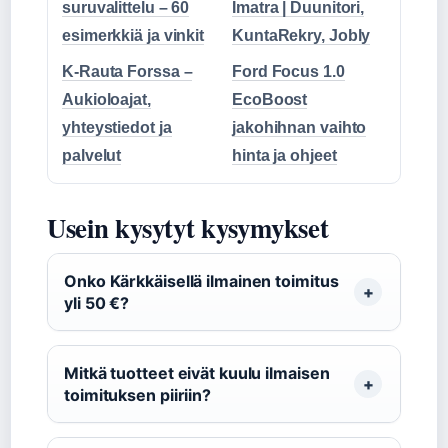
suruvalittelu – 60
Imatra | Duunitori,
esimerkkiä ja vinkit
KuntaRekry, Jobly
K-Rauta Forssa –
Ford Focus 1.0
Aukioloajat,
EcoBoost
yhteystiedot ja
jakohihnan vaihto
palvelut
hinta ja ohjeet
Usein kysytyt kysymykset
Onko Kärkkäisellä ilmainen toimitus
yli 50 €?
Mitkä tuotteet eivät kuulu ilmaisen
toimituksen piiriin?