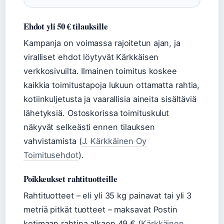
Ehdot yli 50 € tilauksille
Kampanja on voimassa rajoitetun ajan, ja
viralliset ehdot löytyvät Kärkkäisen
verkkosivuilta. Ilmainen toimitus koskee
kaikkia toimitustapoja lukuun ottamatta rahtia,
kotiinkuljetusta ja vaarallisia aineita sisältäviä
lähetyksiä. Ostoskorissa toimituskulut
näkyvät selkeästi ennen tilauksen
vahvistamista (
J. Kärkkäinen Oy
Toimitusehdot
).
Poikkeukset rahtituotteille
Rahtituotteet – eli yli 35 kg painavat tai yli 3
metriä pitkät tuotteet – maksavat Postin
kotimaan rahtina alkaen 49 € (
Kärkkäinen