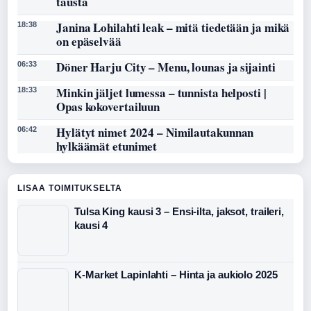
tausta
Janina Lohilahti leak – mitä tiedetään ja mikä
18:38
on epäselvää
Döner Harju City – Menu, lounas ja sijainti
06:33
Minkin jäljet lumessa – tunnista helposti |
18:33
Opas kokovertailuun
Hylätyt nimet 2024 – Nimilautakunnan
06:42
hylkäämät etunimet
LISAA TOIMITUKSELTA
Tulsa King kausi 3 – Ensi-ilta, jaksot, traileri,
kausi 4
K-Market Lapinlahti – Hinta ja aukiolo 2025