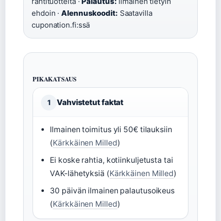
rahtituotteita ·
Palautus:
Ilmainen tietyin
ehdoin ·
Alennuskoodit:
Saatavilla
cuponation.fi:ssä
PIKAKATSAUS
Vahvistetut faktat
1
Ilmainen toimitus yli 50€ tilauksiin
(
Kärkkäinen Milled
)
Ei koske rahtia, kotiinkuljetusta tai
VAK-lähetyksiä (
Kärkkäinen Milled
)
30 päivän ilmainen palautusoikeus
(
Kärkkäinen Milled
)