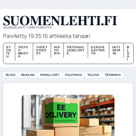
SAT, AUG 8
ILTAPAIVA
SUOMI
TIETOA MEISTÄ
YHTEYSTIEDOT
HISTORIA
SUOMENLEHTI.FI
SUOMENLEHTI TOIMITUSPOYTA
Paivitetty 19:35
16 artikkelia tanaan
ET
TIETO
YHTEY
HIS
TIETOSUO
EVÄSTE
UUTI
B
US
A
STIED
TO
JASELOST
KÄYTÄN
SKIR
L
IV
MEIST
OT
RIA
E
TÖ
JE
O
U
Ä
G
I
BLOGI
MAAILMA
PAIKALLISET
POLITIIKKA
TALOUS
TEKNIIKKA