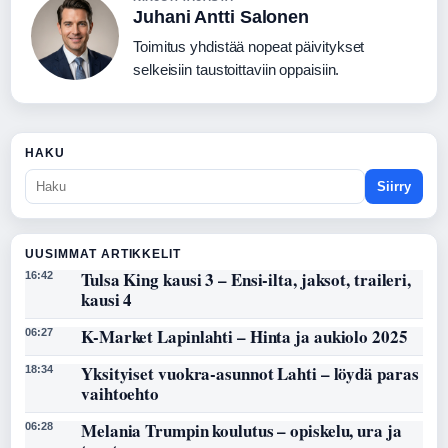
Juhani Antti Salonen
Toimitus yhdistää nopeat päivitykset
selkeisiin taustoittaviin oppaisiin.
HAKU
Siirry
UUSIMMAT ARTIKKELIT
Tulsa King kausi 3 – Ensi-ilta, jaksot, traileri,
16:42
kausi 4
K-Market Lapinlahti – Hinta ja aukiolo 2025
06:27
Yksityiset vuokra-asunnot Lahti – löydä paras
18:34
vaihtoehto
Melania Trumpin koulutus – opiskelu, ura ja
06:28