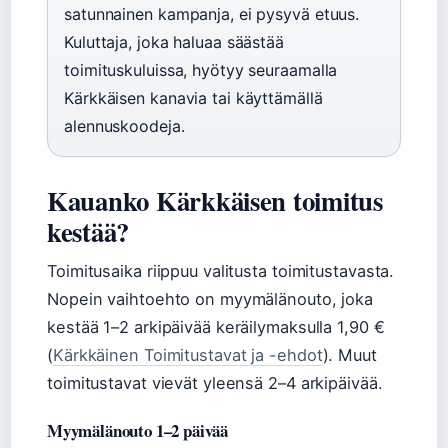
satunnainen kampanja, ei pysyvä etuus.
Kuluttaja, joka haluaa säästää
toimituskuluissa, hyötyy seuraamalla
Kärkkäisen kanavia tai käyttämällä
alennuskoodeja.
Kauanko Kärkkäisen toimitus
kestää?
Toimitusaika riippuu valitusta toimitustavasta.
Nopein vaihtoehto on myymälänouto, joka
kestää 1–2 arkipäivää keräilymaksulla 1,90 €
(
Kärkkäinen Toimitustavat ja -ehdot
). Muut
toimitustavat vievät yleensä 2–4 arkipäivää.
Myymälänouto 1–2 päivää