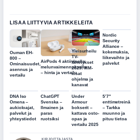
LISAA LIITTYVIA ARTIKKELEITA
Nordic
Security
Alliance –
Yleisurheilu
kokemuksia,
Ouman EH-
TV-
liikevaihto ja
800 –
AirPods 4 aktiivisella
lähetykset
palvelut
Ominaisuudet,
melunvaimennuksella
2025: MM-
asennus ja
– hinta ja vertailu
kisat
vertailu
ohjelma ja
kanavat
DNA Iso
ChatGPT
Under
5’7″
Omena –
Svenska –
Armour
enttimetreinä
aukioloajat,
Ilmainen ja
bokserit –
– Tarkka
palvelut ja
paras
kattava osto-
muunno ja
yhteystiedot
ruotsiksi
opas ja
pituu tietoa
vertailu 2025
KIRJOITTAJASTA