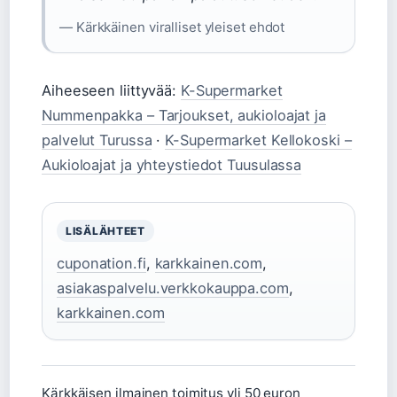
— Kärkkäinen viralliset yleiset ehdot
Aiheeseen liittyvää:
K-Supermarket
Nummenpakka – Tarjoukset, aukioloajat ja
palvelut Turussa
·
K-Supermarket Kellokoski –
Aukioloajat ja yhteystiedot Tuusulassa
LISÄLÄHTEET
cuponation.fi
,
karkkainen.com
,
asiakaspalvelu.verkkokauppa.com
,
karkkainen.com
Kärkkäisen ilmainen toimitus yli 50 euron