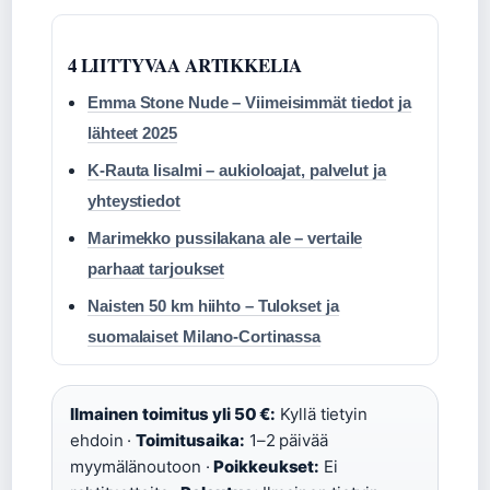
4 LIITTYVAA ARTIKKELIA
Emma Stone Nude – Viimeisimmät tiedot ja
lähteet 2025
K-Rauta Iisalmi – aukioloajat, palvelut ja
yhteystiedot
Marimekko pussilakana ale – vertaile
parhaat tarjoukset
Naisten 50 km hiihto – Tulokset ja
suomalaiset Milano-Cortinassa
Ilmainen toimitus yli 50 €:
Kyllä tietyin
ehdoin ·
Toimitusaika:
1–2 päivää
myymälänoutoon ·
Poikkeukset:
Ei