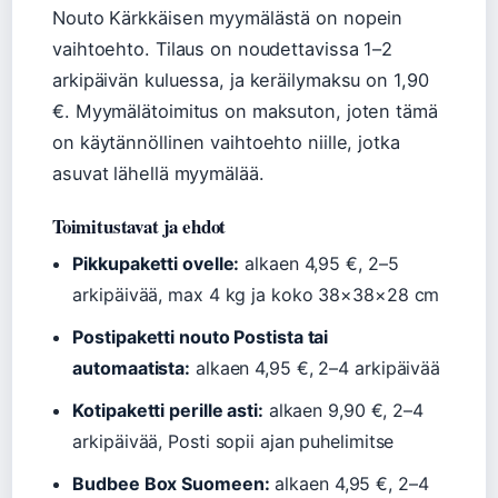
Nouto Kärkkäisen myymälästä on nopein
vaihtoehto. Tilaus on noudettavissa 1–2
arkipäivän kuluessa, ja keräilymaksu on 1,90
€. Myymälätoimitus on maksuton, joten tämä
on käytännöllinen vaihtoehto niille, jotka
asuvat lähellä myymälää.
Toimitustavat ja ehdot
Pikkupaketti ovelle:
alkaen 4,95 €, 2–5
arkipäivää, max 4 kg ja koko 38×38×28 cm
Postipaketti nouto Postista tai
automaatista:
alkaen 4,95 €, 2–4 arkipäivää
Kotipaketti perille asti:
alkaen 9,90 €, 2–4
arkipäivää, Posti sopii ajan puhelimitse
Budbee Box Suomeen:
alkaen 4,95 €, 2–4