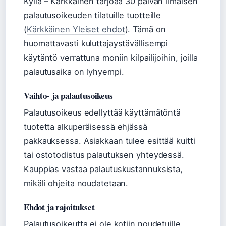
Kyllä – Kärkkäinen tarjoaa 30 päivän ilmaisen
palautusoikeuden tilatuille tuotteille
(
Kärkkäinen Yleiset ehdot
). Tämä on
huomattavasti kuluttajaystävällisempi
käytäntö verrattuna moniin kilpailijoihin, joilla
palautusaika on lyhyempi.
Vaihto- ja palautusoikeus
Palautusoikeus edellyttää käyttämätöntä
tuotetta alkuperäisessä ehjässä
pakkauksessa. Asiakkaan tulee esittää kuitti
tai ostotodistus palautuksen yhteydessä.
Kauppias vastaa palautuskustannuksista,
mikäli ohjeita noudatetaan.
Ehdot ja rajoitukset
Palautusoikeutta ei ole kotiin noudetuille