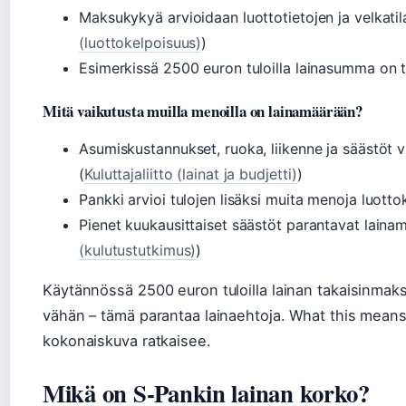
Maksukykyä arvioidaan luottotietojen ja velkatil
(luottokelpoisuus)
)
Esimerkissä 2500 euron tuloilla lainasumma on ty
Mitä vaikutusta muilla menoilla on lainamäärään?
Asumiskustannukset, ruoka, liikenne ja säästöt v
(
Kuluttajaliitto (lainat ja budjetti)
)
Pankki arvioi tulojen lisäksi muita menoja luott
Pienet kuukausittaiset säästöt parantavat lainam
(kulutustutkimus)
)
Käytännössä 2500 euron tuloilla lainan takaisinmak
vähän – tämä parantaa lainaehtoja. What this means: 
kokonaiskuva ratkaisee.
Mikä on S-Pankin lainan korko?