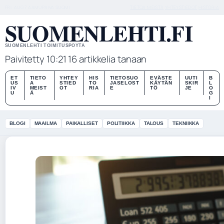
FRI, AUG 7
AAMUPAIVA
SUOMI
TIETOA MEISTÄ
YHTEYSTIEDOT
HISTORIA
SUOMENLEHTI.FI
SUOMENLEHTI TOIMITUSPOYTA
Paivitetty 10:21
16 artikkelia tanaan
ET
TIETO
YHTEY
HIS
TIETOSUO
EVÄSTE
UUTI
B
US
A
STIED
TO
JASELOST
KÄYTÄN
SKIR
L
IV
MEIST
OT
RIA
E
TÖ
JE
O
U
Ä
G
I
BLOGI
MAAILMA
PAIKALLISET
POLITIIKKA
TALOUS
TEKNIIKKA