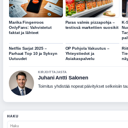
Marika Fingerroos
Paras valmis pizzapohja –
K-
OnlyFans: Vahvistetut
testissä markettien suosikit
Nu
faktat ja lähteet
Tar
pal
Netflix Sarjat 2025 –
OP Pohjola Vakuutus –
Rii
Parhaat Top 10 ja Syksyn
Yhteystiedot ja
Tie
Uutuudet
Asiakaspalvelu
näy
KIRJOITTAJASTA
Juhani Antti Salonen
Toimitus yhdistää nopeat päivitykset selkeisiin taus
HAKU