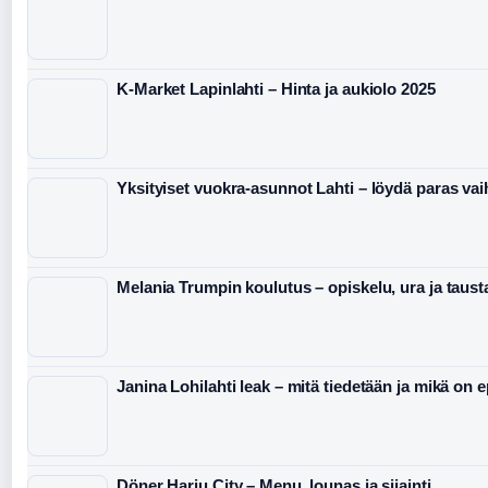
K-Market Lapinlahti – Hinta ja aukiolo 2025
Yksityiset vuokra-asunnot Lahti – löydä paras va
Melania Trumpin koulutus – opiskelu, ura ja taust
Janina Lohilahti leak – mitä tiedetään ja mikä on 
Döner Harju City – Menu, lounas ja sijainti