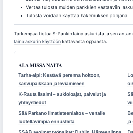
Vertaa tulosta muiden pankkien vastaaviin lasku
Tulosta voidaan käyttää hakemuksen pohjana
Tarkempaa tietoa S-Pankin lainalaskurista ja sen antami
lainalaskurin käyttöön
kattavasta oppaasta.
ALA MISSA NAITA
Tarha-alpi: Kestävä perenna hoitoon,
Lo
kasvupaikkaan ja leviämiseen
oi
K-Rauta Iisalmi – aukioloajat, palvelut ja
Sä
yhteystiedot
vi
Sää Parkano Ilmatieteenlaitos – vertaile
Be
luotettavimpia ennusteita
ja
SSAB avoimet työpaikat: Dublin, Hämeenlinna,
Da