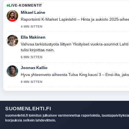
LIVE-KOMMENTIT
Mikael Laine
Raportointi K-Market Lapinlahti – Hinta ja aukiolo 2025-aihee
4 MIN SITTEN
Ella Makinen
Vahvaa tarkistustyota liittyen Yksityiset vuokra-asunnot La
tulisi kirjoittaa nain.
6 MIN SITTEN
Joonas Kallio
Hyva yhteenveto aiheesta Tulsa King kausi 3 – Ensi-ilta, ja
8 MIN SITTEN
SUOMENLEHTI.FI
suomenlehti.fi toimitus julkaisee varmennettua raportointia, taustapaivityksia
korjauksia selkein lahdeviittein.