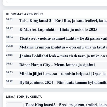
UUSIMMAT ARTIKKELIT
Tulsa King kausi 3 – Ensi-ilta, jaksot, traileri, kaus
16:42
K-Market Lapinlahti – Hinta ja aukiolo 2025
06:27
Yksityiset vuokra-asunnot Lahti – löydä paras vai
18:34
Melania Trumpin koulutus – opiskelu, ura ja taust
06:28
Janina Lohilahti leak – mitä tiedetään ja mikä on
18:38
Döner Harju City – Menu, lounas ja sijainti
06:33
Minkin jäljet lumessa – tunnista helposti | Opas k
18:33
Hylätyt nimet 2024 – Nimilautakunnan hylkäämät
06:42
LISAA TOIMITUKSELTA
Tulsa King kausi 3 – Ensi-ilta, jaksot, traileri, kaus