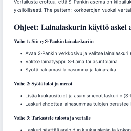
Vertailusta erottuu, että S-Pankin asema on kilpail
yksilöllisesti. The pattern: korkoerojen vuoksi verta
Ohjeet: Lainalaskurin käyttö askel a
Vaihe 1: Siirry S-Pankin lainalaskuriin
Avaa S-Pankin verkkosivu ja valitse lainalaskuri 
Valitse lainatyyppi: S-Laina tai asuntolaina
Syötä haluamasi lainasumma ja laina-aika
Vaihe 2: Syötä tulot ja menot
Lisää kuukausitulot ja asumismenot laskuriin (S
Laskuri ehdottaa lainasummaa tulojen perusteel
Vaihe 3: Tarkastele tulosta ja vertaile
Laskuri näyttää arvioidun kuukausierän ja koko