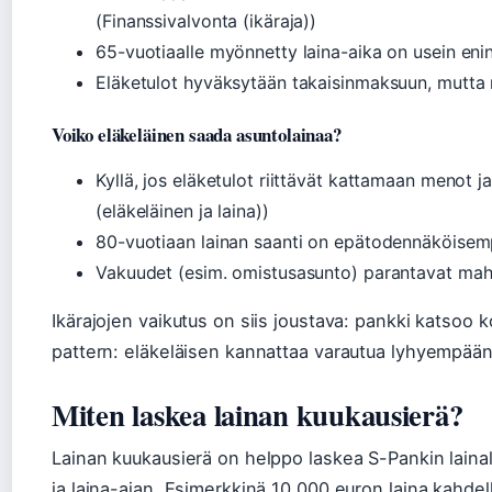
(Finanssivalvonta (ikäraja))
65-vuotiaalle myönnetty laina-aika on usein eni
Eläketulot hyväksytään takaisinmaksuun, mutta 
Voiko eläkeläinen saada asuntolainaa?
Kyllä, jos eläketulot riittävät kattamaan menot ja
(eläkeläinen ja laina))
80-vuotiaan lainan saanti on epätodennäköisempää
Vakuudet (esim. omistusasunto) parantavat mahd
Ikärajojen vaikutus on siis joustava: pankki katsoo 
pattern: eläkeläisen kannattaa varautua lyhyempään
Miten laskea lainan kuukausierä?
Lainan kuukausierä on helppo laskea S-Pankin lainal
ja laina-ajan. Esimerkkinä 10 000 euron laina kahdell