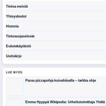
Tietoa meistä
Yhteystiedot
Historia
Tietosuojaseloste
Evästekäytäntö
Uutiskirje
LUE MYOS
Paras pizzapohja kuivahiivalla – tarkka ohje
Emma Hyyppä Wikipedia: Urheilutoimittaja Yleltä