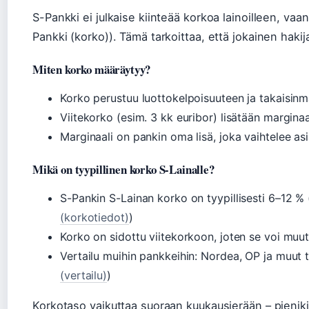
S-Pankki ei julkaise kiinteää korkoa lainoilleen, va
Pankki (korko)). Tämä tarkoittaa, että jokainen haki
Miten korko määräytyy?
Korko perustuu luottokelpoisuuteen ja takaisin
Viitekorko (esim. 3 kk euribor) lisätään marginaal
Marginaali on pankin oma lisä, joka vaihtelee a
Mikä on tyypillinen korko S-Lainalle?
S-Pankin S-Lainan korko on tyypillisesti 6–12 % 
(korkotiedot)
)
Korko on sidottu viitekorkoon, joten se voi muut
Vertailu muihin pankkeihin: Nordea, OP ja muut t
(vertailu)
)
Korkotaso vaikuttaa suoraan kuukausierään – pienikin