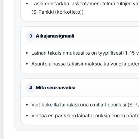
Laskimen tarkka laskentamenetelmä tulojen vaik
(S-Pankki (korkotieto))
Aikajanasignaali
3
Lainan takaisinmaksuaika on tyypillisesti 1–15 v
Asuntolainassa takaisinmaksuaika voi olla pide
Mitä seuraavaksi
4
Voit kokeilla lainalaskuria omilla tiedoillasi (S-P
Vertaa eri pankkien lainatarjouksia ennen päät