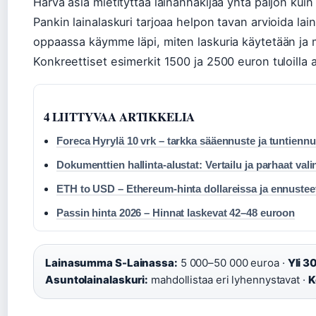
Harva asia mietityttää lainanhakijaa yhtä paljon kuin
Pankin lainalaskuri tarjoaa helpon tavan arvioida la
oppaassa käymme läpi, miten laskuria käytetään ja m
Konkreettiset esimerkit 1500 ja 2500 euron tuloill
4 LIITTYVAA ARTIKKELIA
Foreca Hyrylä 10 vrk – tarkka sääennuste ja tuntiennu
Dokumenttien hallinta-alustat: Vertailu ja parhaat vali
ETH to USD – Ethereum-hinta dollareissa ja ennustee
Passin hinta 2026 – Hinnat laskevat 42–48 euroon
Lainasumma S-Lainassa:
5 000–50 000 euroa ·
Yli 3
Asuntolainalaskuri:
mahdollistaa eri lyhennystavat ·
K