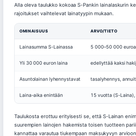
Alla oleva taulukko kokoaa S-Pankin lainalaskurin k
rajoitukset vaihtelevat lainatyypin mukaan.
OMINAISUUS
ARVO/TIETO
Lainasumma S-Lainassa
5 000–50 000 euro
Yli 30 000 euron laina
edellyttää kaksi haki
Asuntolainan lyhennystavat
tasalyhennys, annuit
Laina-aika enintään
15 vuotta (S-Laina),
Taulukosta erottuu erityisesti se, että S-Lainan e
suurempien lainojen hakemista toisen tuotteen pariin
kannattaa varautua tiukempaan maksukyvyn arvioon