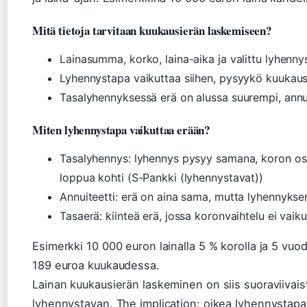
Mitä tietoja tarvitaan kuukausierän laskemiseen?
Lainasumma, korko, laina-aika ja valittu lyhenny
Lyhennystapa vaikuttaa siihen, pysyykö kuukau
Tasalyhennyksessä erä on alussa suurempi, annui
Miten lyhennystapa vaikuttaa erään?
Tasalyhennys: lyhennys pysyy samana, koron osu
loppua kohti (S-Pankki (lyhennystavat))
Annuiteetti: erä on aina sama, mutta lyhennyks
Tasaerä: kiinteä erä, jossa koronvaihtelu ei vaiku
Esimerkki 10 000 euron lainalla 5 % korolla ja 5 vuod
189 euroa kuukaudessa.
Lainan kuukausierän laskeminen on siis suoraviivais
lyhennystavan. The implication: oikea lyhennystapa 