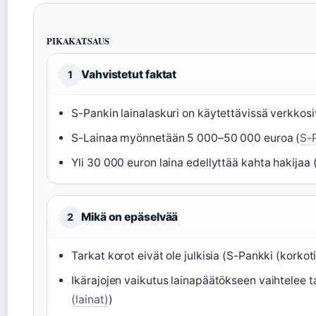
PIKAKATSAUS
Vahvistetut faktat
1
S-Pankin lainalaskuri on käytettävissä verkkosiv
S-Lainaa myönnetään 5 000–50 000 euroa (
S-
Yli 30 000 euron laina edellyttää kahta hakijaa 
Mikä on epäselvää
2
Tarkat korot eivät ole julkisia (S-Pankki (korkot
Ikärajojen vaikutus lainapäätökseen vaihtelee t
(lainat)
)