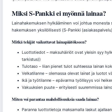
Miksi S-Pankki ei myönnä lainaa?
Lainahakemuksen hylkääminen voi johtua monesta sy
hakemuksen yksilöllisesti (S-Pankki (asiakaspalvelu)
Mitkä tekijät vaikuttavat lainapäätökseen?
Luottotiedot – maksuhäiriöt ovat yleisin syy hyl
tarkistus))
Tulotaso – liian pienet tulot suhteessa lainan ko
Velkatilanne – olemassa olevat lainat ja luotot
Ikä ja työtilanne – epävarma työllisyys voi heik
Vakuuksien puute – erityisesti suuremmissa lain
Miten voi parantaa mahdollisuuksia saada lainaa?
Paranna luottotietoja maksamalla laskut ajallaan (