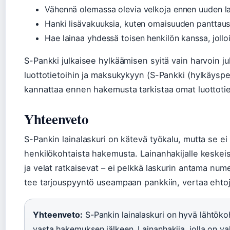
Vähennä olemassa olevia velkoja ennen uuden l
Hanki lisävakuuksia, kuten omaisuuden panttaus
Hae lainaa yhdessä toisen henkilön kanssa, jolloi
S-Pankki julkaisee hylkäämisen syitä vain harvoin jul
luottotietoihin ja maksukykyyn (S-Pankki (hylkäyspe
kannattaa ennen hakemusta tarkistaa omat luottotie
Yhteenveto
S-Pankin lainalaskuri on kätevä työkalu, mutta se ei
henkilökohtaista hakemusta. Lainanhakijalle keskeis
ja velat ratkaisevat – ei pelkkä laskurin antama nu
tee tarjouspyyntö useampaan pankkiin, vertaa ehtoja 
Yhteenveto:
S-Pankin lainalaskuri on hyvä lähtökoh
vasta hakemuksen jälkeen. Lainanhakija, jolla on vak