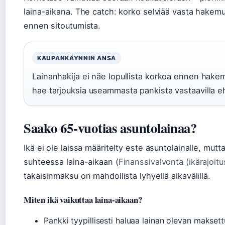
laina-aikana. The catch: korko selviää vasta hakemu
ennen sitoutumista.
KAUPANKÄYNNIN ANSA
Lainanhakija ei näe lopullista korkoa ennen hakemu
hae tarjouksia useammasta pankista vastaavilla eh
Saako 65-vuotias asuntolainaa?
Ikä ei ole laissa määritelty este asuntolainalle, mut
suhteessa laina-aikaan (
Finanssivalvonta (ikärajoitu
takaisinmaksu on mahdollista lyhyellä aikavälillä.
Miten ikä vaikuttaa laina-aikaan?
Pankki tyypillisesti haluaa lainan olevan maksett