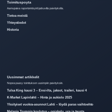
Toimituspoyta
Aamupaiva raportointisykli jatkuvilla paivityksilla.
Tietoa meistä
Yhteystiedot
Historia
Uusimmat artikkelit
Nopea paasy toimituksen uusimpiin paivityksiin.
Tulsa King kausi 3 – Ensi-ilta, jaksot, traileri, kausi 4
K-Market Lapinlahti – Hinta ja aukiolo 2025
Yksityiset vuokra-asunnot Lahti – löydä paras vaihtoehto
Melania Trumpin koulutus – opiskelu, ura ja tausta