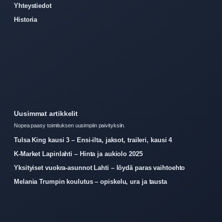
Yhteystiedot
Historia
Uusimmat artikkelit
Nopea paasy toimituksen uusimpiin paivityksiin.
Tulsa King kausi 3 – Ensi-ilta, jaksot, traileri, kausi 4
K-Market Lapinlahti – Hinta ja aukiolo 2025
Yksityiset vuokra-asunnot Lahti – löydä paras vaihtoehto
Melania Trumpin koulutus – opiskelu, ura ja tausta