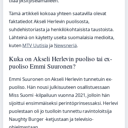
tilaa yksityiselämälleen.
Tämä artikkeli kokoaa yhteen saatavilla olevat
faktatiedot Akseli Herlevin puolisosta,
suhdehistoriasta ja henkilökohtaisista taustoista.
Lähteinä on käytetty useita suomalaisia medioita,
kuten
MTV Uutisia
ja
Newsneriä
.
Kuka on Akseli Herlevin puoliso tai ex-
puoliso Emmi Suuronen?
Emmi Suuronen on Akseli Herlevin tunnetuin ex-
puoliso. Hän nousi julkisuuteen osallistuessaan
Miss Suomi -kilpailuun vuonna 2021, jolloin hän
sijoittui ensimmäiseksi perintöprinsessaksi. Herlevi
puolestaan oli jo tuolloin tunnettu ravintoloitsija
Naughty Burger -ketjustaan ja televisio-
ohjelmastaan.