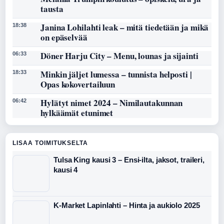
tausta
Janina Lohilahti leak – mitä tiedetään ja mikä
18:38
on epäselvää
Döner Harju City – Menu, lounas ja sijainti
06:33
Minkin jäljet lumessa – tunnista helposti |
18:33
Opas kokovertailuun
Hylätyt nimet 2024 – Nimilautakunnan
06:42
hylkäämät etunimet
LISAA TOIMITUKSELTA
Tulsa King kausi 3 – Ensi-ilta, jaksot, traileri,
kausi 4
K-Market Lapinlahti – Hinta ja aukiolo 2025