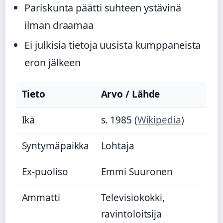
Pariskunta päätti suhteen ystävinä
ilman draamaa
Ei julkisia tietoja uusista kumppaneista
eron jälkeen
Tieto
Arvo / Lähde
Ikä
s. 1985 (
Wikipedia
)
Syntymäpaikka
Lohtaja
Ex-puoliso
Emmi Suuronen
Ammatti
Televisiokokki,
ravintoloitsija