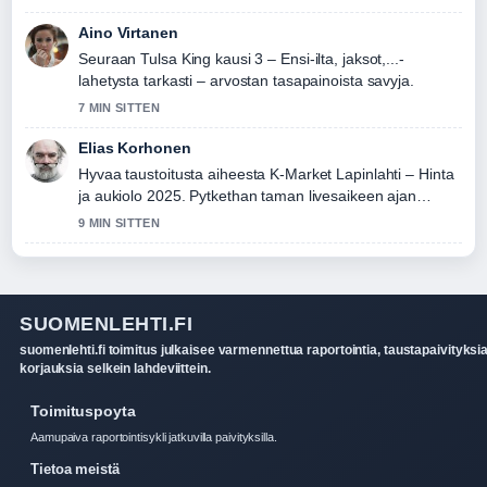
Aino Virtanen
Seuraan Tulsa King kausi 3 – Ensi-ilta, jaksot,...-
lahetysta tarkasti – arvostan tasapainoista savyja.
7 MIN SITTEN
Elias Korhonen
Hyvaa taustoitusta aiheesta K-Market Lapinlahti – Hinta
ja aukiolo 2025. Pytkethan taman livesaikeen ajan
tasalla.
9 MIN SITTEN
SUOMENLEHTI.FI
suomenlehti.fi toimitus julkaisee varmennettua raportointia, taustapaivityksia
korjauksia selkein lahdeviittein.
Toimituspoyta
Aamupaiva raportointisykli jatkuvilla paivityksilla.
Tietoa meistä