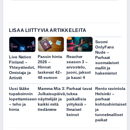
LISAA LIITTYVIA ARTIKKELEITA
Suomi
OnlyFans
Nude –
Passin hinta
Reacher
Live Nation
Parhaat
2026 –
season 3 –
Finland –
suomalaiset
Hinnat
arvostelu,
Yhteystiedot,
mallit ja
laskevat 42–
juoni, jaksot
Omistaja ja
hakemistot
48 euroon
ja kausi 4
Artistit
Uusi lääke
Mamma Mia 3:
Parhaat tavat
Rento ravintola
tupakoinnin
Julkaisupäivä,
tukea
Helsinki –
lopettamiseen
näyttelijät ja
paikallisia
parhaat
– teho ja
kaikki mitä
yrityksiä –
kohtuuhintaiset
hinta
tiedämme
Ilmaiset
ja
keinot
tunnelmalliset
paikat