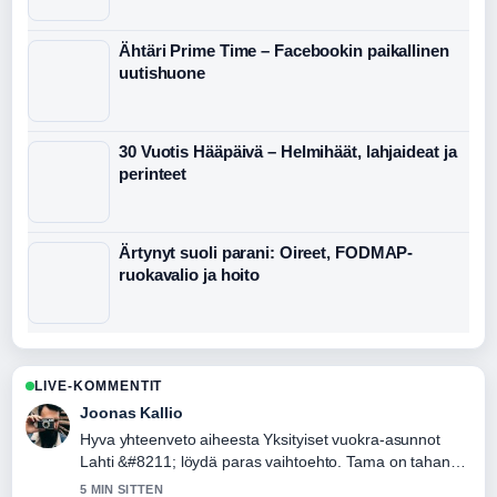
Ähtäri Prime Time – Facebookin paikallinen
uutishuone
30 Vuotis Hääpäivä – Helmihäät, lahjaideat ja
perinteet
Ärtynyt suoli parani: Oireet, FODMAP-
ruokavalio ja hoito
LIVE-KOMMENTIT
Joonas Kallio
Hyva yhteenveto aiheesta Yksityiset vuokra-asunnot
Lahti &#8211; löydä paras vaihtoehto. Tama on tahan
mennessa selkein kooste tanaan.
5 MIN SITTEN