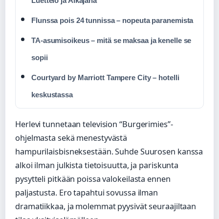
Luettelo ja Aikajana
Flunssa pois 24 tunnissa – nopeuta paranemista
TA-asumisoikeus – mitä se maksaa ja kenelle se
sopii
Courtyard by Marriott Tampere City – hotelli
keskustassa
Herlevi tunnetaan television “Burgerimies”-
ohjelmasta sekä menestyvästä
hampurilaisbisneksestään. Suhde Suurosen kanssa
alkoi ilman julkista tietoisuutta, ja pariskunta
pysytteli pitkään poissa valokeilasta ennen
paljastusta. Ero tapahtui sovussa ilman
dramatiikkaa, ja molemmat pyysivät seuraajiltaan