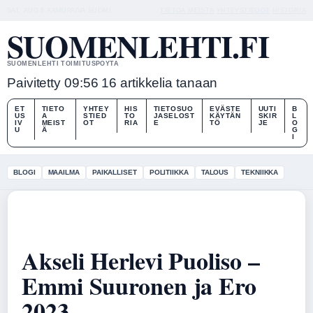
SAT, AUG 8
AAMUPAIVA
SUOMI
TIETOA MEISTÄ
YHTEYSTIEDOT
HISTORIA
SUOMENLEHTI.FI
SUOMENLEHTI TOIMITUSPOYTA
Paivitetty 09:56
16 artikkelia tanaan
ET
TIETO
YHTEY
HIS
TIETOSUO
EVÄSTE
UUTI
B
US
A
STIED
TO
JASELOST
KÄYTÄN
SKIR
L
IV
MEIST
OT
RIA
E
TÖ
JE
O
U
Ä
G
I
BLOGI
MAAILMA
PAIKALLISET
POLITIIKKA
TALOUS
TEKNIIKKA
Akseli Herlevi Puoliso –
Emmi Suuronen ja Ero
2023