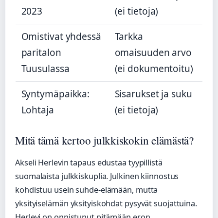
2023
(ei tietoja)
Omistivat yhdessä
Tarkka
paritalon
omaisuuden arvo
Tuusulassa
(ei dokumentoitu)
Syntymäpaikka:
Sisarukset ja suku
Lohtaja
(ei tietoja)
Mitä tämä kertoo julkkiskokin elämästä?
Akseli Herlevin tapaus edustaa tyypillistä
suomalaista julkkiskuplia. Julkinen kiinnostus
kohdistuu usein suhde-elämään, mutta
yksityiselämän yksityiskohdat pysyvät suojattuina.
Herlevi on onnistunut pitämään eron