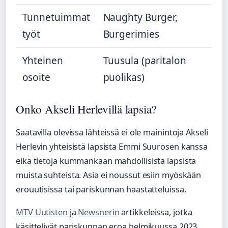
Tunnetuimmat
Naughty Burger,
työt
Burgerimies
Yhteinen
Tuusula (paritalon
osoite
puolikas)
Onko Akseli Herlevillä lapsia?
Saatavilla olevissa lähteissä ei ole mainintoja Akseli
Herlevin yhteisistä lapsista Emmi Suurosen kanssa
eikä tietoja kummankaan mahdollisista lapsista
muista suhteista. Asia ei noussut esiin myöskään
erouutisissa tai pariskunnan haastatteluissa.
MTV Uutisten
ja
Newsnerin
artikkeleissa, jotka
käsittelivät pariskunnan eroa helmikuussa 2023,