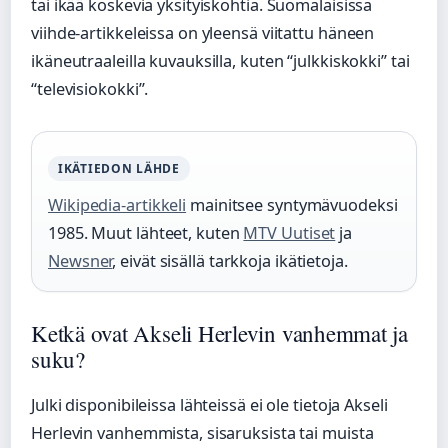
tai ikää koskevia yksityiskohtia. Suomalaisissa
viihde-artikkeleissa on yleensä viitattu häneen
ikäneutraaleilla kuvauksilla, kuten “julkkiskokki” tai
“televisiokokki”.
IKÄTIEDON LÄHDE
Wikipedia-artikkeli
mainitsee syntymävuodeksi
1985. Muut lähteet, kuten
MTV Uutiset
ja
Newsner
, eivät sisällä tarkkoja ikätietoja.
Ketkä ovat Akseli Herlevin vanhemmat ja
suku?
Julki disponibileissa lähteissä ei ole tietoja Akseli
Herlevin vanhemmista, sisaruksista tai muista