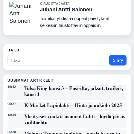
KIRJOITTAJASTA
Juhani Antti Salonen
Toimitus yhdistää nopeat päivitykset
selkeisiin taustoittaviin oppaisiin.
HAKU
Siirry
UUSIMMAT ARTIKKELIT
Tulsa King kausi 3 – Ensi-ilta, jaksot, traileri,
16:42
kausi 4
K-Market Lapinlahti – Hinta ja aukiolo 2025
06:27
Yksityiset vuokra-asunnot Lahti – löydä paras
18:34
vaihtoehto
Melania Trumpin koulutus – opiskelu, ura ja
06:28