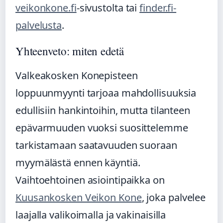
veikonkone.fi
-sivustolta tai
finder.fi-
palvelusta
.
Yhteenveto: miten edetä
Valkeakosken Konepisteen
loppuunmyynti tarjoaa mahdollisuuksia
edullisiin hankintoihin, mutta tilanteen
epävarmuuden vuoksi suosittelemme
tarkistamaan saatavuuden suoraan
myymälästä ennen käyntiä.
Vaihtoehtoinen asiointipaikka on
Kuusankosken Veikon Kone
, joka palvelee
laajalla valikoimalla ja vakinaisilla