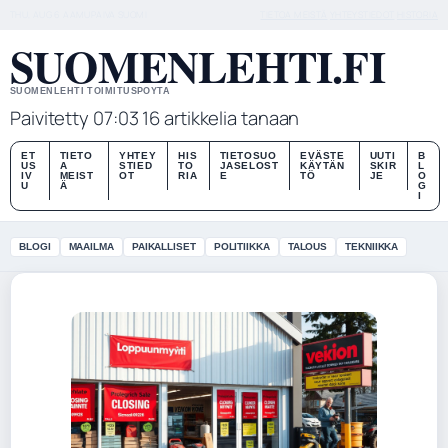
THU, AUG 6
AAMUPAIVA
SUOMI
TIETOA MEISTÄ
YHTEYSTIEDOT
HISTORIA
SUOMENLEHTI.FI
SUOMENLEHTI TOIMITUSPOYTA
Paivitetty 07:03
16 artikkelia tanaan
ET
TIETO
YHTEY
HIS
TIETOSUO
EVÄSTE
UUTI
B
US
A
STIED
TO
JASELOST
KÄYTÄN
SKIR
L
IV
MEIST
OT
RIA
E
TÖ
JE
O
U
Ä
G
I
BLOGI
MAAILMA
PAIKALLISET
POLITIIKKA
TALOUS
TEKNIIKKA