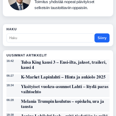
Toimitus yhdistää nopeat päivitykset
selkeisiin taustoittaviin oppaisiin.
HAKU
Siirry
UUSIMMAT ARTIKKELIT
Tulsa King kausi 3 – Ensi-ilta, jaksot, traileri,
16:42
kausi 4
K-Market Lapinlahti – Hinta ja aukiolo 2025
06:27
Yksityiset vuokra-asunnot Lahti – löydä paras
18:34
vaihtoehto
Melania Trumpin koulutus – opiskelu, ura ja
06:28
tausta
Janina Lohilahti leak – mitä tiedetään ja mikä
18:38