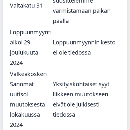
suosittelemme
Valtakatu 31
varmistamaan paikan
päällä
Loppuunmyynti
alkoi 29.
Loppuunmyynnin kesto
joulukuuta
ei ole tiedossa
2024
Valkeakosken
Sanomat
Yksityiskohtaiset syyt
uutisoi
liikkeen muutokseen
muutoksesta
eivät ole julkisesti
lokakuussa
tiedossa
2024