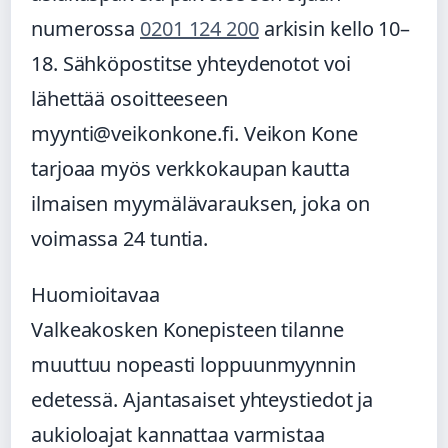
numerossa
0201 124 200
arkisin kello 10–
18. Sähköpostitse yhteydenotot voi
lähettää osoitteeseen
myynti@veikonkone.fi. Veikon Kone
tarjoaa myös verkkokaupan kautta
ilmaisen myymälävarauksen, joka on
voimassa 24 tuntia.
Huomioitavaa
Valkeakosken Konepisteen tilanne
muuttuu nopeasti loppuunmyynnin
edetessä. Ajantasaiset yhteystiedot ja
aukioloajat kannattaa varmistaa