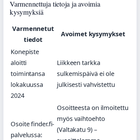
Varmennettuja tietoja ja avoimia
kysymyksiä
Varmennetut
Avoimet kysymykset
tiedot
Konepiste
aloitti
Liikkeen tarkka
toimintansa
sulkemispäivä ei ole
lokakuussa
julkisesti vahvistettu
2024
Osoitteesta on ilmoitettu
myös vaihtoehto
Osoite finder.fi-
(Valtakatu 9) –
palvelussa: