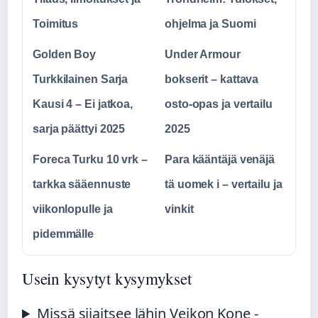
Toimitus
ohjelma ja Suomi
Golden Boy
Under Armour
Turkkilainen Sarja
bokserit – kattava
Kausi 4 – Ei jatkoa,
osto-opas ja vertailu
sarja päättyi 2025
2025
Foreca Turku 10 vrk –
Para kääntäjä venäjä
tarkka sääennuste
tä uomek i – vertailu ja
viikonlopulle ja
vinkit
pidemmälle
Usein kysytyt kysymykset
Missä sijaitsee lähin Veikon Kone -