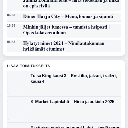
on epäselvää
Döner Harju City – Menu, lounas ja sijainti
06:33
Minkin jäljet lumessa – tunnista helposti |
18:33
Opas kokovertailuun
Hylätyt nimet 2024 – Nimilautakunnan
06:42
hylkäämät etunimet
LISAA TOIMITUKSELTA
Tulsa King kausi 3 – Ensi-ilta, jaksot, traileri,
kausi 4
K-Market Lapinlahti – Hinta ja aukiolo 2025
Yksityiset vuokra-asunnot Lahti – löydä paras