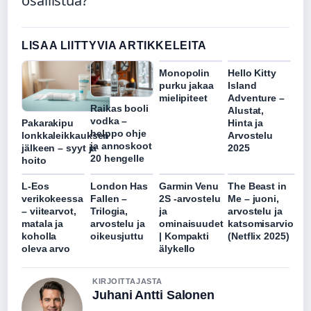
osallistua?
LISAA LIITTYVIA ARTIKKELEITA
Monopolin
Hello Kitty
purku jakaa
Island
mielipiteet
Adventure –
Raikas booli
Alustat,
vodka –
Hinta ja
Pakarakipu
helppo ohje
Arvostelu
lonkkaleikkauksen
ja annoskoot
2025
jälkeen – syyt ja
20 hengelle
hoito
L-Eos
London Has
Garmin Venu
The Beast in
verikokeessa
Fallen –
2S -arvostelu
Me – juoni,
– viitearvot,
Trilogia,
ja
arvostelu ja
matala ja
arvostelu ja
ominaisuudet
katsomisarvio
koholla
oikeusjuttu
| Kompakti
(Netflix 2025)
oleva arvo
älykello
KIRJOITTAJASTA
Juhani Antti Salonen