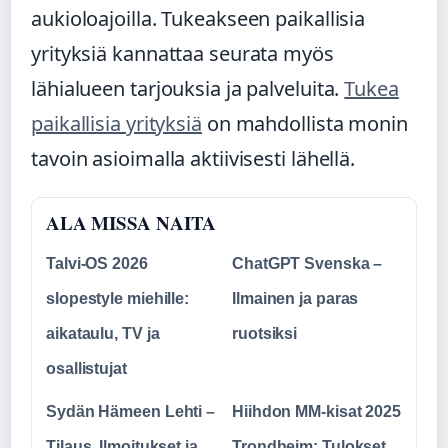
aukioloajoilla. Tukeakseen paikallisia
yrityksiä kannattaa seurata myös
lähialueen tarjouksia ja palveluita.
Tukea
paikallisia yrityksiä
on mahdollista monin
tavoin asioimalla aktiivisesti lähellä.
ALA MISSA NAITA
Talvi-OS 2026
ChatGPT Svenska –
slopestyle miehille:
Ilmainen ja paras
aikataulu, TV ja
ruotsiksi
osallistujat
Sydän Hämeen Lehti –
Hiihdon MM-kisat 2025
Tilaus, Ilmoitukset ja
Trondheim: Tulokset,