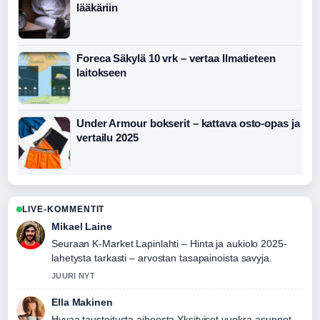
lääkäriin
Foreca Säkylä 10 vrk – vertaa Ilmatieteen
laitokseen
Under Armour bokserit – kattava osto-opas ja
vertailu 2025
LIVE-KOMMENTIT
Mikael Laine
Seuraan K-Market Lapinlahti – Hinta ja aukiolo 2025-
lahetysta tarkasti – arvostan tasapainoista savyja.
JUURI NYT
Ella Makinen
Hyvaa taustoitusta aiheesta Yksityiset vuokra-asunnot