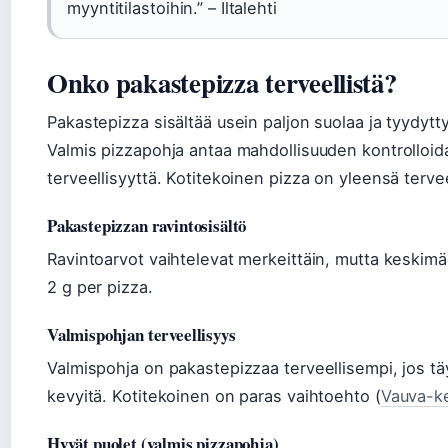
myyntitilastoihin.” – Iltalehti
Onko pakastepizza terveellistä?
Pakastepizza sisältää usein paljon suolaa ja tyydytt
Valmis pizzapohja antaa mahdollisuuden kontrolloida 
terveellisyyttä. Kotitekoinen pizza on yleensä tervee
Pakastepizzan ravintosisältö
Ravintoarvot vaihtelevat merkeittäin, mutta keskimä
2 g per pizza.
Valmispohjan terveellisyys
Valmispohja on pakastepizzaa terveellisempi, jos tä
kevyitä. Kotitekoinen on paras vaihtoehto (
Vauva-k
Hyvät puolet (valmis pizzapohja)