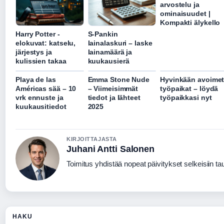
arvostelu ja
ominaisuudet |
Kompakti älykello
Harry Potter -
S-Pankin
elokuvat: katselu,
lainalaskuri – laske
järjestys ja
lainamäärä ja
kulissien takaa
kuukausierä
Playa de las
Emma Stone Nude
Hyvinkään avoime
Américas sää – 10
– Viimeisimmät
työpaikat – löydä
vrk ennuste ja
tiedot ja lähteet
työpaikkasi nyt
kuukausitiedot
2025
KIRJOITTAJASTA
Juhani Antti Salonen
Toimitus yhdistää nopeat päivitykset selkeisiin taus
HAKU