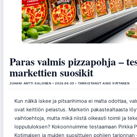
Paras valmis pizzapohja – tes
markettien suosikit
JUHANI ANTTI SALONEN • 2026-06-30 • TARKISTANUT AINO VIRTANEN
Kun nälkä iskee ja pitsanhimoa ei malta odottaa, val
ovat keittiön pelastus. Marketin pakastealtaasta löy
vaihtoehtoja, mutta mikä niistä oikeasti toimii ja te
lopputuloksen? Kokoonnuimme testaamaan Pirkka P
Kotimaisen ja muiden suosittujen pohjien tarjonnan