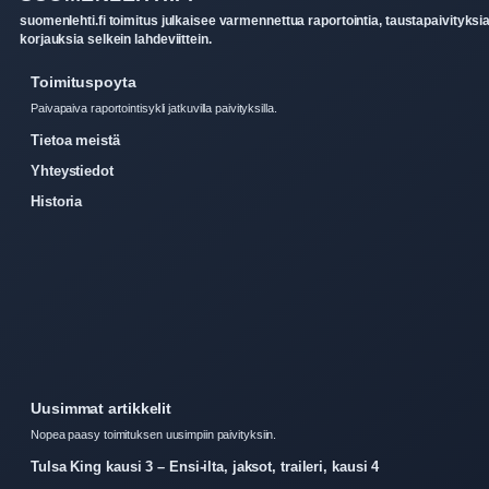
suomenlehti.fi toimitus julkaisee varmennettua raportointia, taustapaivityksia
korjauksia selkein lahdeviittein.
Toimituspoyta
Paivapaiva raportointisykli jatkuvilla paivityksilla.
Tietoa meistä
Yhteystiedot
Historia
Uusimmat artikkelit
Nopea paasy toimituksen uusimpiin paivityksiin.
Tulsa King kausi 3 – Ensi-ilta, jaksot, traileri, kausi 4