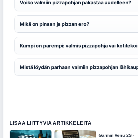
Voiko valmiin pizzapohjan pakastaa uudelleen?
Mikä on pinsan ja pizzan ero?
Kumpi on parempi: valmis pizzapohja vai kotiteko
Mistä löydän parhaan valmiin pizzapohjan lähikau
LISAA LIITTYVIA ARTIKKELEITA
Garmin Venu 2S -