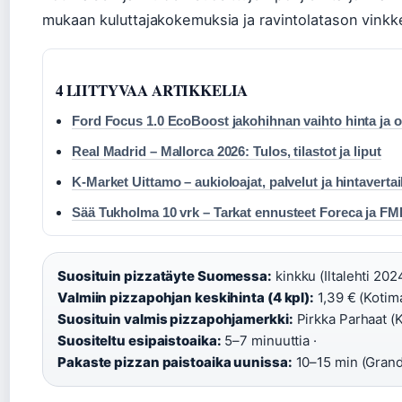
mukaan kuluttajakokemuksia ja ravintolatason vinkk
4 LIITTYVAA ARTIKKELIA
Ford Focus 1.0 EcoBoost jakohihnan vaihto hinta ja o
Real Madrid – Mallorca 2026: Tulos, tilastot ja liput
K-Market Uittamo – aukioloajat, palvelut ja hintavertai
Sää Tukholma 10 vrk – Tarkat ennusteet Foreca ja FM
Suosituin pizzatäyte Suomessa:
kinkku (Iltalehti 2024
Valmiin pizzapohjan keskihinta (4 kpl):
1,39 € (Kotima
Suosituin valmis pizzapohjamerkki:
Pirkka Parhaat (K
Suositeltu esipaistoaika:
5–7 minuuttia ·
Pakaste pizzan paistoaika uunissa:
10–15 min (Grand