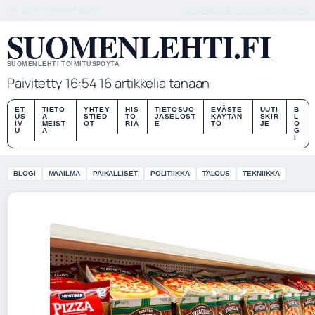
SAT, AUG 8
PAIVAPAIVA
SUOMI
TIETOA MEISTÄ
YHTEYSTIEDOT
HISTORIA
SUOMENLEHTI.FI
SUOMENLEHTI TOIMITUSPOYTA
Paivitetty 16:54
16 artikkelia tanaan
ET
TIETO
YHTEY
HIS
TIETOSUO
EVÄSTE
UUTI
B
US
A
STIED
TO
JASELOST
KÄYTÄN
SKIR
L
IV
MEIST
OT
RIA
E
TÖ
JE
O
U
Ä
G
I
BLOGI
MAAILMA
PAIKALLISET
POLITIIKKA
TALOUS
TEKNIIKKA