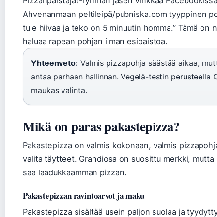
Pizzanpaistajat-ryhmän jäsen vinkkaa Facebookissa
Ahvenanmaan peltileipä/pubniska.com tyyppinen poh
tule hiivaa ja teko on 5 minuutin homma.” Tämä on n
haluaa rapean pohjan ilman esipaistoa.
Yhteenveto:
Valmis pizzapohja säästää aikaa, mut
antaa parhaan hallinnan. Vegelä-testin perusteella
maukas valinta.
Mikä on paras pakastepizza?
Pakastepizza on valmis kokonaan, valmis pizzapoh
valita täytteet. Grandiosa on suosittu merkki, mutta
saa laadukkaamman pizzan.
Pakastepizzan ravintoarvot ja maku
Pakastepizza sisältää usein paljon suolaa ja tyydytt