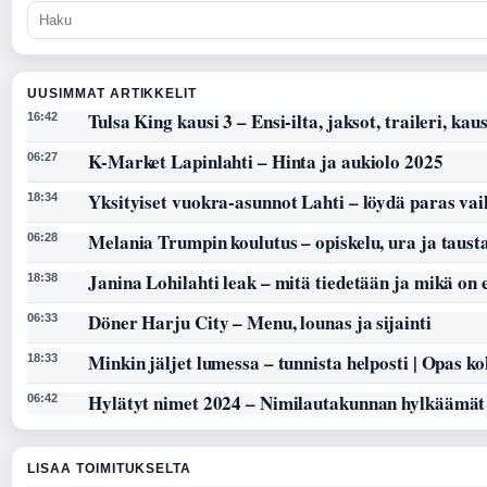
UUSIMMAT ARTIKKELIT
Tulsa King kausi 3 – Ensi-ilta, jaksot, traileri, kaus
16:42
K-Market Lapinlahti – Hinta ja aukiolo 2025
06:27
Yksityiset vuokra-asunnot Lahti – löydä paras vai
18:34
Melania Trumpin koulutus – opiskelu, ura ja taust
06:28
Janina Lohilahti leak – mitä tiedetään ja mikä on
18:38
Döner Harju City – Menu, lounas ja sijainti
06:33
Minkin jäljet lumessa – tunnista helposti | Opas k
18:33
Hylätyt nimet 2024 – Nimilautakunnan hylkäämät
06:42
LISAA TOIMITUKSELTA