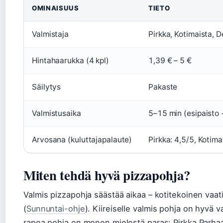
OMINAISUUS
TIETO
Valmistaja
Pirkka, Kotimaista, D
Hintahaarukka (4 kpl)
1,39 € – 5 €
Säilytys
Pakaste
Valmistusaika
5–15 min (esipaisto 
Arvosana (kuluttajapalaute)
Pirkka: 4,5/5, Kotima
Miten tehdä hyvä pizzapohja?
Valmis pizzapohja säästää aikaa – kotitekoinen vaati
(
Sunnuntai-ohje
). Kiireiselle valmis pohja on hyvä v
rapea pohja on monen mielestä paras: Pirkka Parhaa