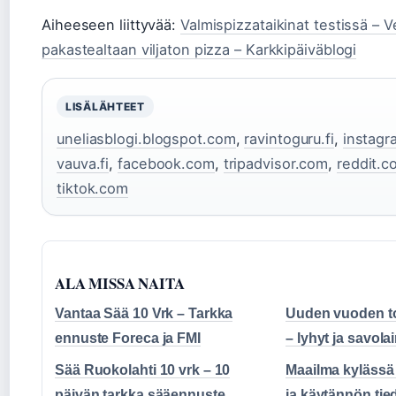
Aiheeseen liittyvää:
Valmispizzataikinat testissä – 
pakastealtaan viljaton pizza – Karkkipäiväblogi
LISÄLÄHTEET
uneliasblogi.blogspot.com
,
ravintoguru.fi
,
instag
vauva.fi
,
facebook.com
,
tripadvisor.com
,
reddit.c
tiktok.com
ALA MISSA NAITA
Vantaa Sää 10 Vrk – Tarkka
Uuden vuoden t
ennuste Foreca ja FMI
– lyhyt ja savol
Sää Ruokolahti 10 vrk – 10
Maailma kylässä
päivän tarkka sääennuste
ja käytännön tie