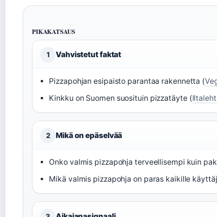
PIKAKATSAUS
Vahvistetut faktat
1
Pizzapohjan esipaisto parantaa rakennetta (
Veg
Kinkku on Suomen suosituin pizzatäyte (
Iltaleht
Mikä on epäselvää
2
Onko valmis pizzapohja terveellisempi kuin pa
Mikä valmis pizzapohja on paras kaikille käyttäj
Aikajanasignaali
3