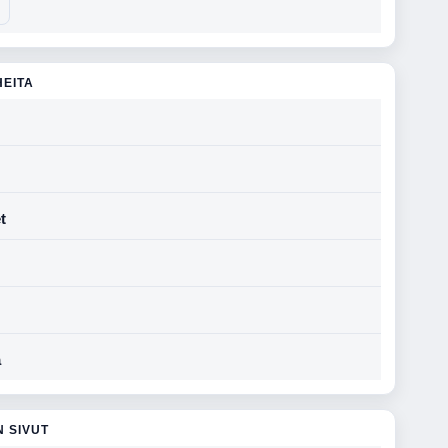
HEITA
t
a
N SIVUT