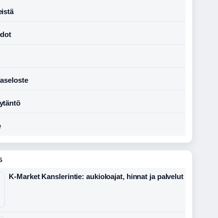
istä
edot
jaseloste
ytäntö
e
S
K-Market Kanslerintie: aukioloajat, hinnat ja palvelut