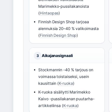
Marimekko-pussilakanoista
(
Hintaopas
)
Finnish Design Shop tarjoaa
alennuksia 20–40 % valikoimasta
(
Finnish Design Shop
)
Aikajanasignaali
3
Stockmannin -40 % tarjous on
voimassa toistaiseksi, usein
kausittain (
K-ruoka
)
K-ruoka sisällytti Marimekko
Kaivo -pussilakanan puutarha-
artikkeliinsa (
K-ruoka
)