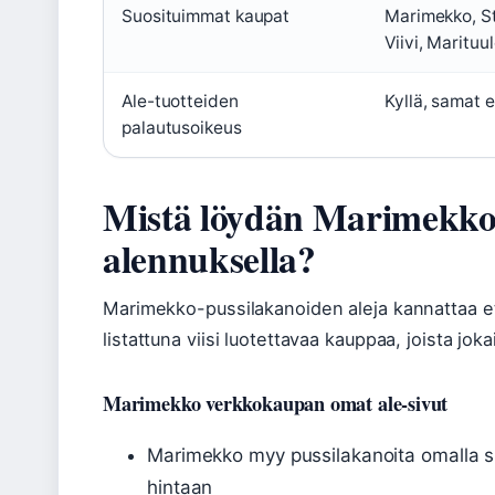
Suosituimmat kaupat
Marimekko, St
Viivi, Marituul
Ale-tuotteiden
Kyllä, samat e
palautusoikeus
Mistä löydän Marimekko 
alennuksella?
Marimekko-pussilakanoiden aleja kannattaa ets
listattuna viisi luotettavaa kauppaa, joista jo
Marimekko verkkokaupan omat ale-sivut
Marimekko myy pussilakanoita omalla s
hintaan