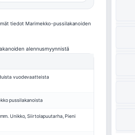
immät tiedot Marimekko-pussilakanoiden
ilakanoiden alennusmyynnistä
duista vuodevaatteista
kko pussilakanoista
 mm. Unikko, Siirtolapuutarha, Pieni