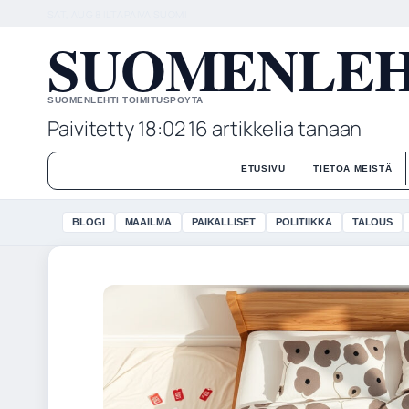
SAT, AUG 8
ILTAPAIVA
SUOMI
SUOMENLEHT
SUOMENLEHTI TOIMITUSPOYTA
Paivitetty 18:02
16 artikkelia tanaan
ETUSIVU
TIETOA MEISTÄ
BLOGI
MAAILMA
PAIKALLISET
POLITIIKKA
TALOUS