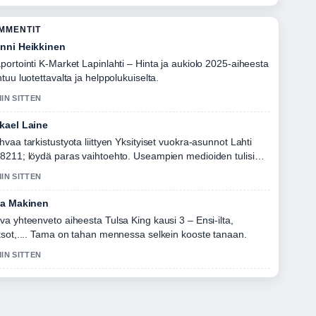
OMMENTIT
nni Heikkinen
portointi K-Market Lapinlahti – Hinta ja aukiolo 2025-aiheesta
ntuu luotettavalta ja helppolukuiselta.
MIN SITTEN
kael Laine
hvaa tarkistustyota liittyen Yksityiset vuokra-asunnot Lahti
8211; löydä paras vaihtoehto. Useampien medioiden tulisi
joittaa nain.
MIN SITTEN
la Makinen
va yhteenveto aiheesta Tulsa King kausi 3 – Ensi-ilta,
ksot,.... Tama on tahan mennessa selkein kooste tanaan.
MIN SITTEN