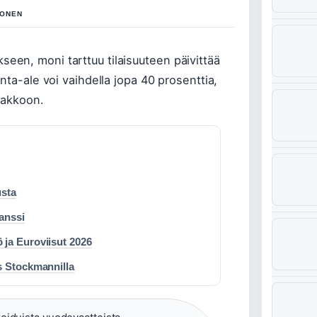
HONEN
en, moni tarttuu tilaisuuteen päivittää
nta-ale voi vaihdella jopa 40 prosenttia,
pakkoon.
usta
vanssi
 ja Euroviisut 2026
s Stockmannilla