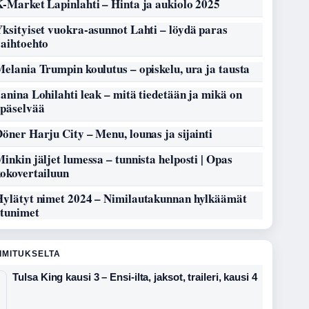
-Market Lapinlahti – Hinta ja aukiolo 2025
ksityiset vuokra-asunnot Lahti – löydä paras
vaihtoehto
elania Trumpin koulutus – opiskelu, ura ja tausta
anina Lohilahti leak – mitä tiedetään ja mikä on
epäselvää
öner Harju City – Menu, lounas ja sijainti
inkin jäljet lumessa – tunnista helposti | Opas
kokovertailuun
Hylätyt nimet 2024 – Nimilautakunnan hylkäämät
etunimet
OIMITUKSELTA
Tulsa King kausi 3 – Ensi-ilta, jaksot, traileri, kausi 4