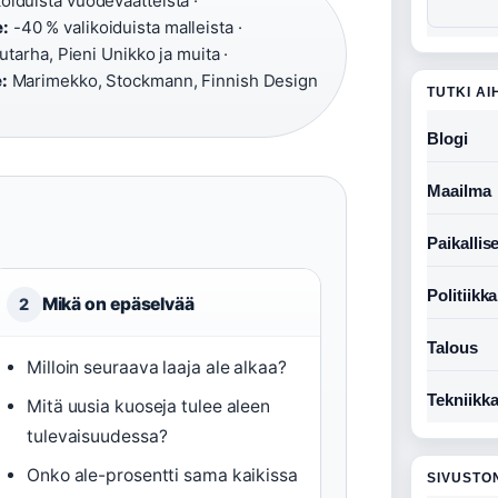
oiduista vuodevaatteista ·
:
-40 % valikoiduista malleista ·
utarha, Pieni Unikko ja muita ·
:
Marimekko, Stockmann, Finnish Design
TUTKI AI
Blogi
Maailma
Paikallise
Politiikka
Mikä on epäselvää
2
Talous
Milloin seuraava laaja ale alkaa?
Tekniikk
Mitä uusia kuoseja tulee aleen
tulevaisuudessa?
Onko ale-prosentti sama kaikissa
SIVUSTO