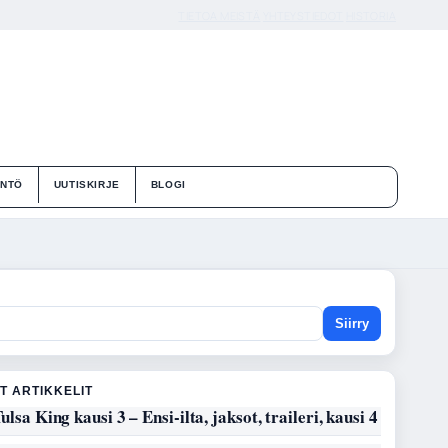
TIETOA MEISTÄ
YHTEYSTIEDOT
HISTORIA
ÄNTÖ
UUTISKIRJE
BLOGI
Siirry
T ARTIKKELIT
ulsa King kausi 3 – Ensi-ilta, jaksot, traileri, kausi 4