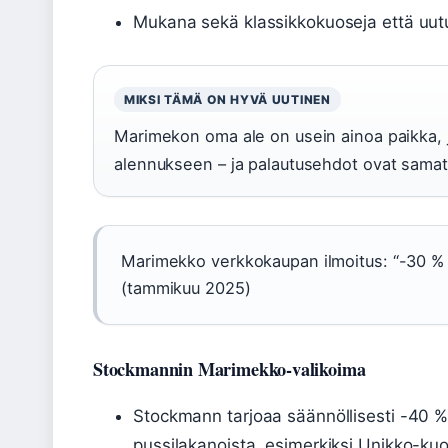
Mukana sekä klassikkokuoseja että uut
MIKSI TÄMÄ ON HYVÄ UUTINEN
Marimekon oma ale on usein ainoa paikka, 
alennukseen – ja palautusehdot ovat samat 
Marimekko verkkokaupan ilmoitus: “-30 % v
(tammikuu 2025)
Stockmannin Marimekko-valikoima
Stockmann tarjoaa säännöllisesti -40 %
pussilakanoista, esimerkiksi Unikko-kuo