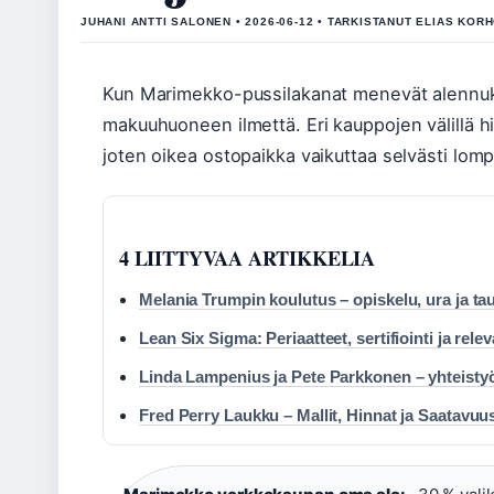
JUHANI ANTTI SALONEN • 2026-06-12 • TARKISTANUT ELIAS KOR
Kun Marimekko-pussilakanat menevät alennukse
makuuhuoneen ilmettä. Eri kauppojen välillä hi
joten oikea ostopaikka vaikuttaa selvästi lom
4 LIITTYVAA ARTIKKELIA
Melania Trumpin koulutus – opiskelu, ura ja ta
Lean Six Sigma: Periaatteet, sertifiointi ja rele
Linda Lampenius ja Pete Parkkonen – yhteistyö
Fred Perry Laukku – Mallit, Hinnat ja Saatavuu