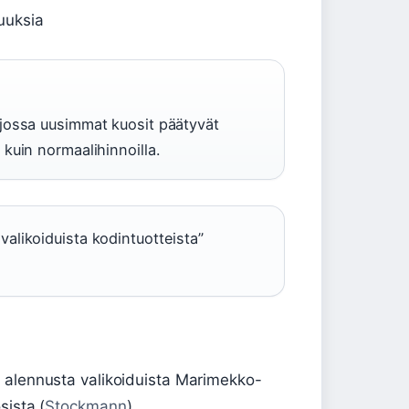
uuksia
jossa uusimmat kuosit päätyvät
kuin normaalihinnoilla.
alikoiduista kodintuotteista”
 alennusta valikoiduista Marimekko-
sista (
Stockmann
)