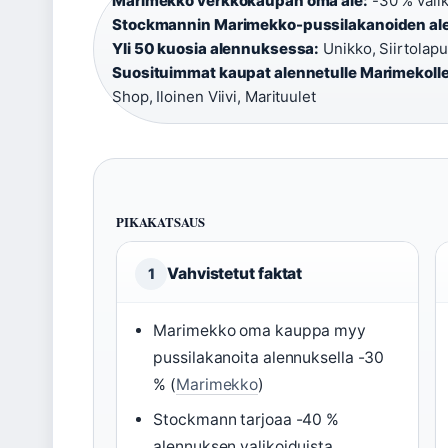
Marimekko verkkokaupan oma ale:
-30 % valik
Stockmannin Marimekko-pussilakanoiden ale
Yli 50 kuosia alennuksessa:
Unikko, Siirtolapu
Suosituimmat kaupat alennetulle Marimekolle
Shop, Iloinen Viivi, Marituulet
PIKAKATSAUS
Vahvistetut faktat
1
Marimekko oma kauppa myy
pussilakanoita alennuksella -30
% (
Marimekko
)
Stockmann tarjoaa -40 %
alennuksen valikoiduista