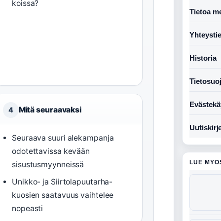
koissa?
Tietoa me
Yhteysti
Historia
Tietosuo
Evästekä
Mitä seuraavaksi
4
Uutiskirj
Seuraava suuri alekampanja
odotettavissa kevään
LUE MYO
sisustusmyynneissä
Unikko- ja Siirtolapuutarha-
kuosien saatavuus vaihtelee
nopeasti