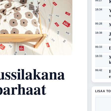
K
06:27
Y
18:34
M
06:28
J
18:38
D
06:33
M
18:33
ssilakana
06:42
 parhaat
LISAA T