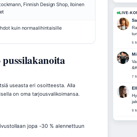
ockmann, Finnish Design Shop, Iloinen
et
LIVE-K
Sa
Ra
hdot kuin normaalihintaisille
tu
5 
Mi
pussilakanoita
Va
&#
kir
7 
iä useasta eri osoitteesta. Alla
El
kaisella on oma tarjousvalikoimansa.
Hy
ja
9 
ivustollaan jopa -30 % alennettuun