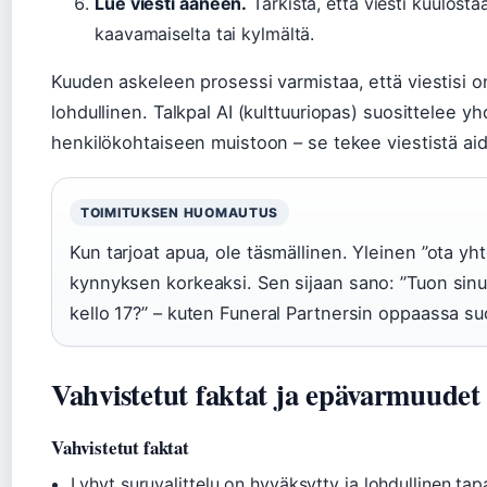
Lue viesti ääneen.
Tarkista, että viesti kuulostaa 
kaavamaiselta tai kylmältä.
Kuuden askeleen prosessi varmistaa, että viestisi o
lohdullinen. Talkpal AI (kulttuuriopas) suosittelee 
henkilökohtaiseen muistoon – se tekee viestistä a
TOIMITUKSEN HUOMAUTUS
Kun tarjoat apua, ole täsmällinen. Yleinen ”ota yhte
kynnyksen korkeaksi. Sen sijaan sano: ”Tuon sinul
kello 17?” – kuten Funeral Partnersin oppaassa suo
Vahvistetut faktat ja epävarmuudet
Vahvistetut faktat
Lyhyt suruvalittelu on hyväksytty ja lohdullinen tap