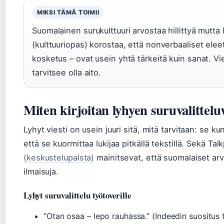
MIKSI TÄMÄ TOIMII
Suomalainen surukulttuuri arvostaa hillittyä mutta 
(kulttuuriopas) korostaa, että nonverbaaliset eleet
kosketus – ovat usein yhtä tärkeitä kuin sanat. Vies
tarvitsee olla aito.
Miten kirjoitan lyhyen suruvalittelu
Lyhyt viesti on usein juuri sitä, mitä tarvitaan: se ku
että se kuormittaa lukijaa pitkällä tekstillä. Sekä Tal
(keskustelupalsta)
mainitsevat, että suomalaiset arvo
ilmaisuja.
Lyhyt suruvalittelu työtoverille
”Otan osaa – lepo rauhassa.” (Indeedin suositus 