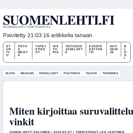
FRI, AUG 7
ILTAPAIVA
SUOMI
TIETOA MEISTÄ
YHTEYSTIEDOT
HISTORIA
SUOMENLEHTI.FI
SUOMENLEHTI TOIMITUSPOYTA
Paivitetty 21:03
16 artikkelia tanaan
ET
TIETO
YHTEY
HIS
TIETOSUO
EVÄSTE
UUTI
B
US
A
STIED
TO
JASELOST
KÄYTÄN
SKIR
L
IV
MEIST
OT
RIA
E
TÖ
JE
O
U
Ä
G
I
BLOGI
MAAILMA
PAIKALLISET
POLITIIKKA
TALOUS
TEKNIIKKA
Miten kirjoittaa suruvalittel
vinkit
JUHANI ANTTI SALONEN • 2026-05-07 • TARKISTANUT LEO LEHTINEN