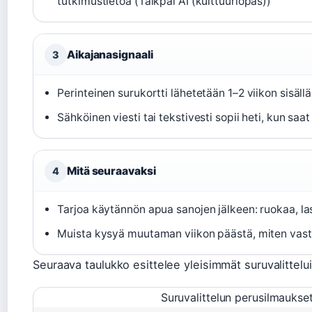
tutkimustietoa (Talkpal AI (kulttuuriopas))
Aikajanasignaali
3
Perinteinen surukortti lähetetään 1–2 viikon sisäll
Sähköinen viesti tai tekstivesti sopii heti, kun saat
Mitä seuraavaksi
4
Tarjoa käytännön apua sanojen jälkeen: ruokaa, la
Muista kysyä muutaman viikon päästä, miten vast
Seuraava taulukko esittelee yleisimmät suruvalittelu
Suruvalittelun perusilmaukset