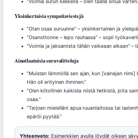
”Voimia surun keskellä – olen täällä sinua varten.
Yksinkertaisia sympatiaviestejä
”Otan osaa suruunne” – yksinkertainen ja yleisp
”Osanottonne – lepo rauhassa” – sopii työkaveril
”Voimia ja jaksamista tähän vaikeaan aikaan” – 
Ainutlaatuisia suruvalitteluja
”Muistan lämmöllä sen ajan, kun [vainajan nimi] 
Hän oli erityinen ihminen.”
”Olen kiitollinen kaikista niistä hetkistä, joita s
osaa.”
”Tarjoan mielelläni apua ruuanlaitossa tai laste
epäröi pyytää.”
Yhteenveto:
Esimerkkien avulla löydät oikean sävyn