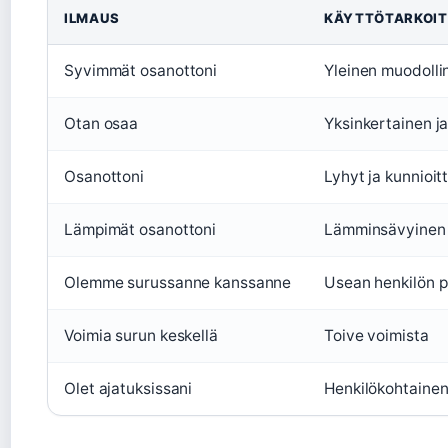
ILMAUS
KÄYTTÖTARKOI
Syvimmät osanottoni
Yleinen muodolli
Otan osaa
Yksinkertainen ja
Osanottoni
Lyhyt ja kunnioit
Lämpimät osanottoni
Lämminsävyinen s
Olemme surussanne kanssanne
Usean henkilön p
Voimia surun keskellä
Toive voimista
Olet ajatuksissani
Henkilökohtainen 