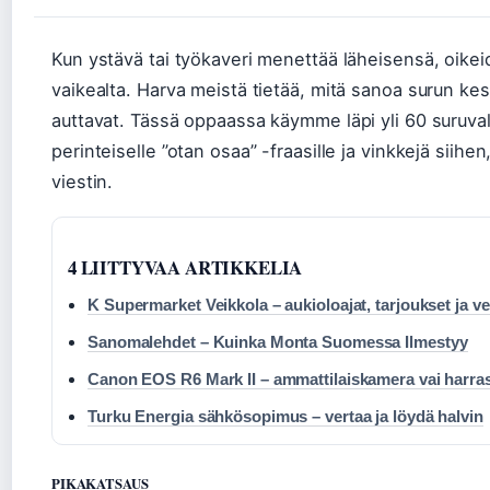
Kun ystävä tai työkaveri menettää läheisensä, oike
vaikealta. Harva meistä tietää, mitä sanoa surun keske
auttavat. Tässä oppaassa käymme läpi yli 60 suruval
perinteiselle ”otan osaa” -fraasille ja vinkkejä siihen,
viestin.
4 LIITTYVAA ARTIKKELIA
K Supermarket Veikkola – aukioloajat, tarjoukset ja ve
Sanomalehdet – Kuinka Monta Suomessa Ilmestyy
Canon EOS R6 Mark II – ammattilaiskamera vai harras
Turku Energia sähkösopimus – vertaa ja löydä halvin
PIKAKATSAUS