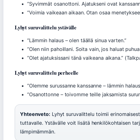
”Syvimmät osanottoni. Ajatukseni ovat kanssann
”Voimia vaikeaan aikaan. Otan osaa menetyksee
Lyhyt suruvalittelu ystävälle
”Lämmin halaus – olen täällä sinua varten.”
”Olen niin pahoillani. Soita vain, jos haluat puhua
”Olet ajatuksissani tänä vaikeana aikana.” (Talkpa
Lyhyt suruvalittelu perheelle
”Olemme surussanne kanssanne – lämmin halaus 
”Osanottonne – toivomme teille jaksamista surun
Yhteenveto:
Lyhyt suruvalittelu toimii erinomaisest
tuttavalle. Ystävälle voit lisätä henkilökohtaisen ta
lämpimämmän.