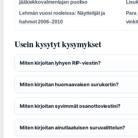
jääkiekkovalmentajan puoliso
Lisu
Lehmän vuosi rooleissa: Näyttelijät ja
Para 
hahmot 2006–2010
vinki
Usein kysytyt kysymykset
Miten kirjoitan lyhyen RIP-viestin?
Miten kirjoitan huomaavaisen surukortin?
Miten kirjoitan syvimmät osanottoviestini?
Miten kirjoitan ainutlaatuisen suruvalittelun?