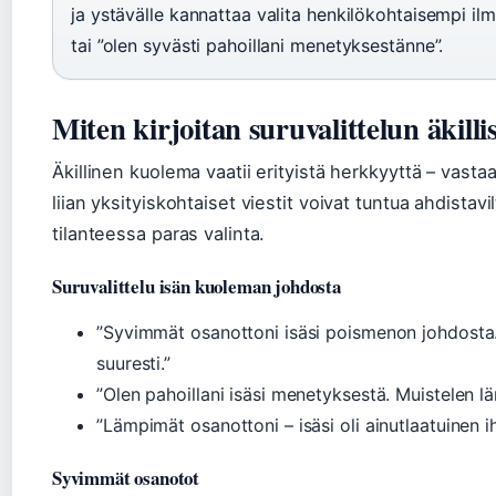
ja ystävälle kannattaa valita henkilökohtaisempi il
tai ”olen syvästi pahoillani menetyksestänne”.
Miten kirjoitan suruvalittelun äkil
Äkillinen kuolema vaatii erityistä herkkyyttä – vastaa
liian yksityiskohtaiset viestit voivat tuntua ahdistav
tilanteessa paras valinta.
Suruvalittelu isän kuoleman johdosta
”Syvimmät osanottoni isäsi poismenon johdosta. 
suuresti.”
”Olen pahoillani isäsi menetyksestä. Muistelen lä
”Lämpimät osanottoni – isäsi oli ainutlaatuinen i
Syvimmät osanotot