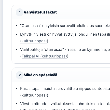
Vahvistetut faktat
1
”Otan osaa” on yleisin suruvalitteluilmaus suomeks
Lyhytkin viesti on hyväksytty ja lohdullinen tapa i
(kulttuuriopas)
)
Vaihtoehtoja ”otan osaa” -fraasille on kymmeniä, 
(
Talkpal AI (kulttuuriopas)
)
Mikä on epäselvää
2
Paras tapa ilmaista suruvalittelu riippuu suhteesta 
(kulttuuriopas))
Viestin pituuden vaikutuksesta lohdutuksen tehokk