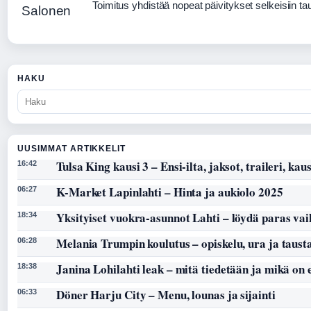
Toimitus yhdistää nopeat päivitykset selkeisiin taus
HAKU
UUSIMMAT ARTIKKELIT
Tulsa King kausi 3 – Ensi-ilta, jaksot, traileri, kaus
16:42
K-Market Lapinlahti – Hinta ja aukiolo 2025
06:27
Yksityiset vuokra-asunnot Lahti – löydä paras vai
18:34
Melania Trumpin koulutus – opiskelu, ura ja taust
06:28
Janina Lohilahti leak – mitä tiedetään ja mikä on
18:38
Döner Harju City – Menu, lounas ja sijainti
06:33