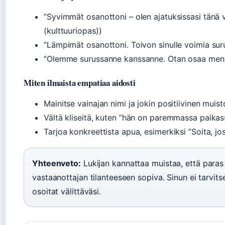
”Syvimmät osanottoni – olen ajatuksissasi tänä v
(kulttuuriopas))
”Lämpimät osanottoni. Toivon sinulle voimia suru
”Olemme surussanne kanssanne. Otan osaa men
Miten ilmaista empatiaa aidosti
Mainitse vainajan nimi ja jokin positiivinen muist
Vältä kliseitä, kuten ”hän on paremmassa paikass
Tarjoa konkreettista apua, esimerkiksi ”Soita, jos
Yhteenveto:
Lukijan kannattaa muistaa, että paras s
vastaanottajan tilanteeseen sopiva. Sinun ei tarvitse 
osoitat välittäväsi.