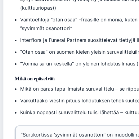
(kulttuuriopas))
Vaihtoehtoja ”otan osaa” -fraasille on monia, kuten
”syvimmät osanottoni”
Interflora ja Funeral Partners suosittelevat tiettyjä il
”Otan osaa” on suomen kielen yleisin suruvalitteluil
”Voimia surun keskellä” on yleinen lohdutusilmaus (
Mikä on epäselvää
Mikä on paras tapa ilmaista suruvalittelu – se riippu
Vaikuttaako viestin pituus lohdutuksen tehokkuuteen
Kuinka nopeasti suruvalittelu tulisi lähettää – kulttu
”Surukortissa ’syvimmät osanottoni’ on muodollinen