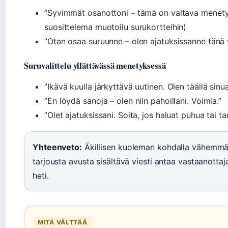
”Syvimmät osanottoni – tämä on valtava menetys.
suosittelema muotoilu surukortteihin)
”Otan osaa suruunne – olen ajatuksissanne tänä 
Suruvalittelu yllättävässä menetyksessä
”Ikävä kuulla järkyttävä uutinen. Olen täällä sinua
”En löydä sanoja – olen niin pahoillani. Voimia.”
”Olet ajatuksissani. Soita, jos haluat puhua tai ta
Yhteenveto:
Äkillisen kuoleman kohdalla vähemmä
tarjousta avusta sisältävä viesti antaa vastaanottaja
heti.
MITÄ VÄLTTÄÄ