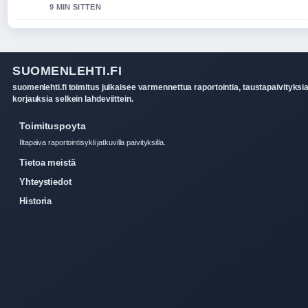
9 MIN SITTEN
SUOMENLEHTI.FI
suomenlehti.fi toimitus julkaisee varmennettua raportointia, taustapaivityksia
korjauksia selkein lahdeviittein.
Toimituspoyta
Iltapaiva raportointisykli jatkuvilla paivityksilla.
Tietoa meistä
Yhteystiedot
Historia