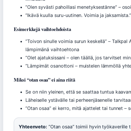
”Olen syvästi pahoillasi menetyksestänne” – oso
”Ikävä kuulla suru-uutinen. Voimia ja jaksamista.”
Esimerkkejä vaihtoehdoista
”Toivon sinulle voimia surun keskellä” – Talkpal
lämpimänä vaihtoehtona
”Olet ajatuksissani – olen täällä, jos tarvitset mi
”Lämpimät osanottoni – muistelen lämmöllä yhtei
Miksi “otan osaa” ei aina riitä
Se on niin yleinen, että se saattaa tuntua kaava
Läheiselle ystävälle tai perheenjäsenelle tarvit
”Otan osaa” ei kerro, mitä ajattelet tai tunnet –
Yhteenveto:
”Otan osaa” toimii hyvin työkaverille ta