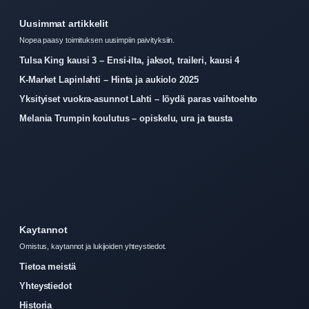
Uusimmat artikkelit
Nopea paasy toimituksen uusimpiin paivityksiin.
Tulsa King kausi 3 – Ensi-ilta, jaksot, traileri, kausi 4
K-Market Lapinlahti – Hinta ja aukiolo 2025
Yksityiset vuokra-asunnot Lahti – löydä paras vaihtoehto
Melania Trumpin koulutus – opiskelu, ura ja tausta
Kaytannot
Omistus, kaytannot ja lukijoiden yhteystiedot.
Tietoa meistä
Yhteystiedot
Historia