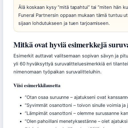
Älä koskaan kysy ”mitä tapahtui” tai ”miten hän ku
Funeral Partnersin oppaan mukaan tämä tuntuu utel
sijaan lohdutukseen ja tuen tarjoamiseen.
Mitkä ovat hyviä esimerkkejä suruval
Esimerkit auttavat valitsemaan sopivan sävyn ja p
yli 60 hyväksyttyä suruvalitteluesimerkkiä eri tilante
nimenomaan työpaikan suruvalitteluihin.
Viisi esimerkkilausetta
”Otan osaa suruunne – ajatukseni ovat kanssann
”Syvimmät osanottoni – toivon sinulle voimia ja 
”Lämpimät osanottoni – olemme surussanne kan
”Olen pahoillani menetyksestänne – olet ajatuksi