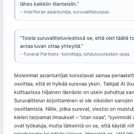
lähes kaikkiin tilanteisiin.”
– Interfloran asiantuntija, suruvalitteluopas
”Toista suruvalitteluviestissä se, että olet täällä t
antaa luvan ottaa yhteyttä.”
– Funeral Partners -toimittaja, lohdutusviestien opas
Molemmat asiantuntijat korostavat samaa periaatetta
osoittaa, että et hylkää surevaa yksin. Talkpal AI (k
kulttuurissa hiljainen läsnäolo on usein puhuttua s
Suruvalittelun kirjoittaminen ei ole oikeiden sanojen
osoittamista. Niille, jotka surevat, viestisi on muist
kielen tarjoamat ilmaukset – ”otan osaa”, ”syvimmät 
ovat työkaluja, mutta tärkeintä on se, että käytät nii