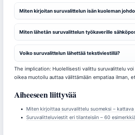
Miten kirjoitan suruvalittelun isän kuoleman johd
Miten lähetän suruvalittelun työkaverille sähköpo
Voiko suruvalittelun lähettää tekstiviestillä?
The implication: Huolellisesti valittu suruvalittelu vo
oikea muotoilu auttaa välittämään empatiaa ilman, ett
Aiheeseen liittyvää
Miten kirjoittaa suruvalittelu suomeksi – kattav
Suruvalitteluviestit eri tilanteisiin – 60 esimerkki