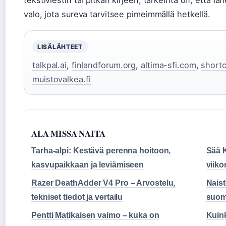
tekstiviestin tai pitkän kirjeen, tärkeintä on, että läh
valo, jota sureva tarvitsee pimeimmällä hetkellä.
LISÄLÄHTEET
talkpal.ai
,
finlandforum.org
,
altima-sfi.com
,
short
muistovalkea.fi
ALA MISSA NAITA
Tarha-alpi: Kestävä perenna hoitoon,
Sää K
kasvupaikkaan ja leviämiseen
viik
Razer DeathAdder V4 Pro – Arvostelu,
Naist
tekniset tiedot ja vertailu
suom
Pentti Matikaisen vaimo – kuka on
Kuin