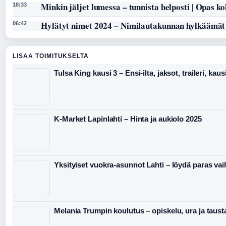
Minkin jäljet lumessa – tunnista helposti | Opas k
18:33
Hylätyt nimet 2024 – Nimilautakunnan hylkäämät
06:42
LISAA TOIMITUKSELTA
Tulsa King kausi 3 – Ensi-ilta, jaksot, traileri, kaus
K-Market Lapinlahti – Hinta ja aukiolo 2025
Yksityiset vuokra-asunnot Lahti – löydä paras va
Melania Trumpin koulutus – opiskelu, ura ja taust