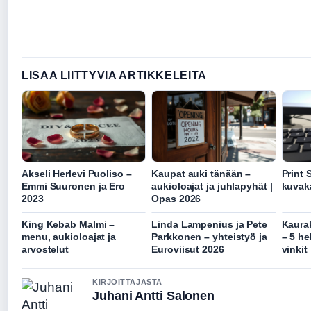
LISAA LIITTYVIA ARTIKKELEITA
Akseli Herlevi Puoliso –
Kaupat auki tänään –
Print
Emmi Suuronen ja Ero
aukioloajat ja juhlapyhät |
kuvak
2023
Opas 2026
King Kebab Malmi –
Linda Lampenius ja Pete
Kaura
menu, aukioloajat ja
Parkkonen – yhteistyö ja
– 5 he
arvostelut
Euroviisut 2026
vinkit
KIRJOITTAJASTA
Juhani Antti Salonen