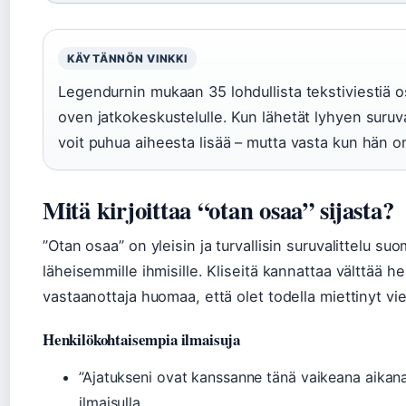
KÄYTÄNNÖN VINKKI
Legendurnin mukaan 35 lohdullista tekstiviestiä os
oven jatkokeskustelulle. Kun lähetät lyhyen suruval
voit puhua aiheesta lisää – mutta vasta kun hän o
Mitä kirjoittaa “otan osaa” sijasta?
”Otan osaa” on yleisin ja turvallisin suruvalittelu suo
läheisemmille ihmisille. Kliseitä kannattaa välttää 
vastaanottaja huomaa, että olet todella miettinyt vie
Henkilökohtaisempia ilmaisuja
”Ajatukseni ovat kanssanne tänä vaikeana aikan
ilmaisulla