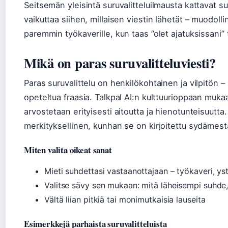
Seitsemän yleisintä suruvalitteluilmausta kattavat su
vaikuttaa siihen, millaisen viestin lähetät – muodoll
paremmin työkaverille, kun taas ”olet ajatuksissan
Mikä on paras suruvalitteluviesti?
Paras suruvalittelu on henkilökohtainen ja vilpitön – 
opeteltua fraasia. Talkpal AI:n kulttuurioppaan muk
arvostetaan erityisesti aitoutta ja hienotunteisuutta. 
merkityksellinen, kunhan se on kirjoitettu sydämest
Miten valita oikeat sanat
Mieti suhdettasi vastaanottajaan – työkaveri, y
Valitse sävy sen mukaan: mitä läheisempi suhde, 
Vältä liian pitkiä tai monimutkaisia lauseita
Esimerkkejä parhaista suruvalitteluista