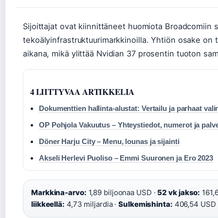
Sijoittajat ovat kiinnittäneet huomiota Broadcomii
tekoälyinfrastruktuurimarkkinoilla. Yhtiön osake on
aikana, mikä ylittää Nvidian 37 prosentin tuoton sama
4 LIITTYVAA ARTIKKELIA
Dokumenttien hallinta-alustat: Vertailu ja parhaat vali
OP Pohjola Vakuutus – Yhteystiedot, numerot ja palve
Döner Harju City – Menu, lounas ja sijainti
Akseli Herlevi Puoliso – Emmi Suuronen ja Ero 2023
Markkina-arvo:
1,89 biljoonaa USD ·
52 vk jakso:
161,6
liikkeellä:
4,73 miljardia ·
Sulkemishinta:
406,54 USD