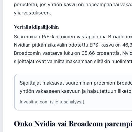
perusteltu, jos yhtiön kasvu on nopeampaa tai vaka
yliarvostukseen.
Vertailu kilpailijoihin
Suuremman P/E-kertoimen vastapainona Broadcomin 
Nvidian pitkän aikavälin odotettu EPS-kasvu on 46,3
Broadcomin vastaava luku on 35,66 prosenttia. Nvi
sijoittajat ovat valmiita maksamaan siitäkin huoli
Sijoittajat maksavat suuremman preemion Broadco
yhtiön vakaaseen kasvuun ja hajautettuun liiketoi
Investing.com (sijoitusanalyysi)
Onko Nvidia vai Broadcom parempi