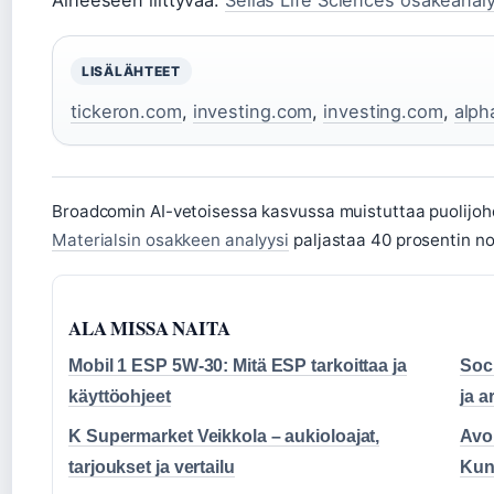
Aiheeseen liittyvää:
Sellas Life Sciences osakeanaly
LISÄLÄHTEET
tickeron.com
,
investing.com
,
investing.com
,
alph
Broadcomin AI-vetoisessa kasvussa muistuttaa puolijoh
Materialsin osakkeen analyysi
paljastaa 40 prosentin n
ALA MISSA NAITA
Mobil 1 ESP 5W-30: Mitä ESP tarkoittaa ja
Soc
käyttöohjeet
ja a
K Supermarket Veikkola – aukioloajat,
Avoi
tarjoukset ja vertailu
Kun