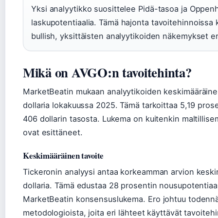
Yksi analyytikko suosittelee Pidä-tasoa ja Oppen
laskupotentiaalia. Tämä hajonta tavoitehinnoissa 
bullish, yksittäisten analyytikoiden näkemykset er
Mikä on AVGO:n tavoitehinta?
MarketBeatin mukaan analyytikoiden keskimääräinen
dollaria lokakuussa 2025. Tämä tarkoittaa 5,19 pros
406 dollarin tasosta. Lukema on kuitenkin maltillise
ovat esittäneet.
Keskimääräinen tavoite
Tickeronin analyysi antaa korkeamman arvion keski
dollaria. Tämä edustaa 28 prosentin nousupotentia
MarketBeatin konsensuslukema. Ero johtuu todennäköi
metodologioista, joita eri lähteet käyttävät tavoite