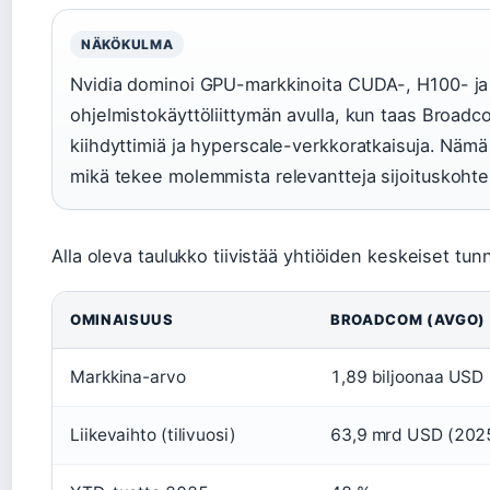
NÄKÖKULMA
Nvidia dominoi GPU-markkinoita CUDA-, H100- ja
ohjelmistokäyttöliittymän avulla, kun taas Broadc
kiihdyttimiä ja hyperscale-verkkoratkaisuja. Nämä
mikä tekee molemmista relevantteja sijoituskohtei
Alla oleva taulukko tiivistää yhtiöiden keskeiset tun
OMINAISUUS
BROADCOM (AVGO)
Markkina-arvo
1,89 biljoonaa USD
Liikevaihto (tilivuosi)
63,9 mrd USD (202