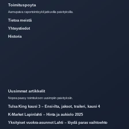
Toimituspoyta
Aamupaiva raportointisykli jatkuvilla paivityksilla.
Tietoa meistä
Yhteystiedot
Historia
Uusimmat artikkelit
Nopea paasy toimituksen uusimpiin paivityksiin.
Tulsa King kausi 3 – Ensi-ilta, jaksot, traileri, kausi 4
K-Market Lapinlahti – Hinta ja aukiolo 2025
Yksityiset vuokra-asunnot Lahti – löydä paras vaihtoehto