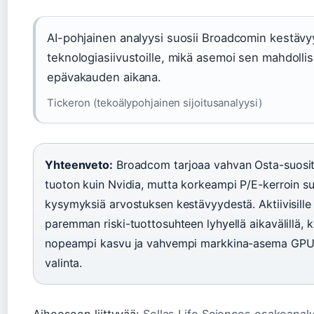
AI-pohjainen analyysi suosii Broadcomin kestävyyt
teknologiasiivustoille, mikä asemoi sen mahdolli
epävakauden aikana.
Tickeron (tekoälypohjainen sijoitusanalyysi)
Yhteenveto:
Broadcom tarjoaa vahvan Osta-suosit
tuoton kuin Nvidia, mutta korkeampi P/E-kerroin 
kysymyksiä arvostuksen kestävyydestä. Aktiivisille s
paremman riski-tuottosuhteen lyhyellä aikavälillä, kun
nopeampi kasvu ja vahvempi markkina-asema GPU-m
valinta.