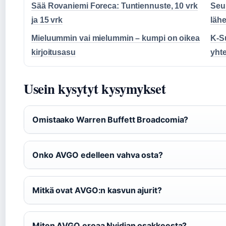
Sää Rovaniemi Foreca: Tuntiennuste, 10 vrk
Seu
ja 15 vrk
lähe
Mieluummin vai mielummin – kumpi on oikea
K-Su
kirjoitusasu
yht
Usein kysytyt kysymykset
Omistaako Warren Buffett Broadcomia?
Onko AVGO edelleen vahva osta?
Mitkä ovat AVGO:n kasvun ajurit?
Miten AVGO eroaa Nvidian osakkeesta?