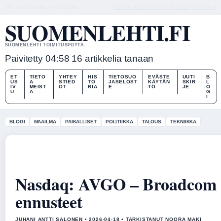
SAT, AUG 8
AAMUPAIVA
SUOMI
TIETOA MEISTÄ
YHTEYSTIEDOT
HISTORIA
SUOMENLEHTI.FI
SUOMENLEHTI TOIMITUSPOYTA
Paivitetty 04:58
16 artikkelia tanaan
ET
TIETO
YHTEY
HIS
TIETOSUO
EVÄSTE
UUTI
B
US
A
STIED
TO
JASELOST
KÄYTÄN
SKIR
L
IV
MEIST
OT
RIA
E
TÖ
JE
O
U
Ä
G
I
BLOGI
MAAILMA
PAIKALLISET
POLITIIKKA
TALOUS
TEKNIIKKA
Nasdaq: AVGO – Broadcom o
ennusteet
JUHANI ANTTI SALONEN • 2026-04-18 • TARKISTANUT NOORA MAKI