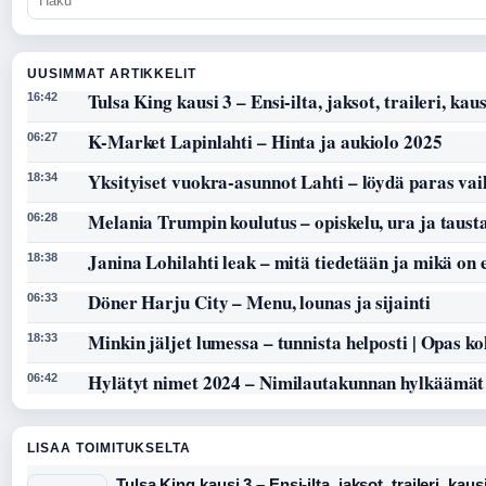
UUSIMMAT ARTIKKELIT
Tulsa King kausi 3 – Ensi-ilta, jaksot, traileri, kaus
16:42
K-Market Lapinlahti – Hinta ja aukiolo 2025
06:27
Yksityiset vuokra-asunnot Lahti – löydä paras vai
18:34
Melania Trumpin koulutus – opiskelu, ura ja taust
06:28
Janina Lohilahti leak – mitä tiedetään ja mikä on
18:38
Döner Harju City – Menu, lounas ja sijainti
06:33
Minkin jäljet lumessa – tunnista helposti | Opas k
18:33
Hylätyt nimet 2024 – Nimilautakunnan hylkäämät
06:42
LISAA TOIMITUKSELTA
Tulsa King kausi 3 – Ensi-ilta, jaksot, traileri, kaus