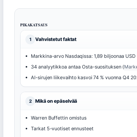
PIKAKATSAUS
Vahvistetut faktat
1
Markkina-arvo Nasdaqissa: 1,89 biljoonaa USD 
34 analyytikkoa antaa Osta-suosituksen (
Mark
AI-sirujen liikevaihto kasvoi 74 % vuonna Q4 20
Mikä on epäselvää
2
Warren Buffettin omistus
Tarkat 5-vuotiset ennusteet