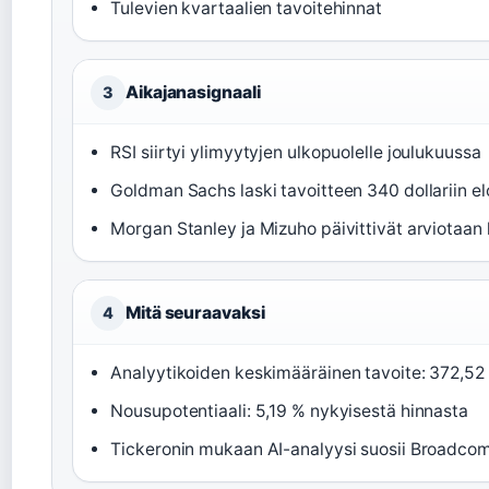
Tulevien kvartaalien tavoitehinnat
Aikajanasignaali
3
RSI siirtyi ylimyytyjen ulkopuolelle joulukuussa
Goldman Sachs laski tavoitteen 340 dollariin 
Morgan Stanley ja Mizuho päivittivät arviotaan
Mitä seuraavaksi
4
Analyytikoiden keskimääräinen tavoite: 372,5
Nousupotentiaali: 5,19 % nykyisestä hinnasta
Tickeronin mukaan AI-analyysi suosii Broadco