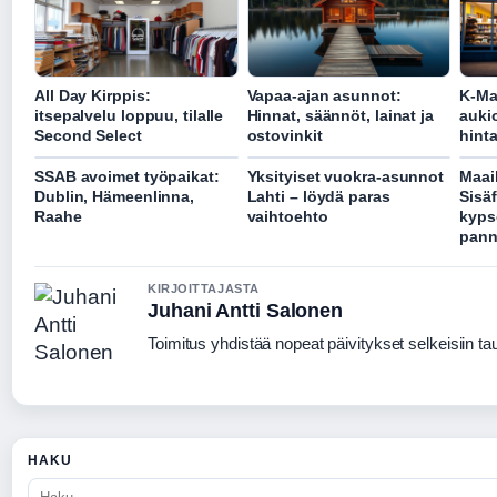
All Day Kirppis:
Vapaa-ajan asunnot:
K-Ma
itsepalvelu loppuu, tilalle
Hinnat, säännöt, lainat ja
aukio
Second Select
ostovinkit
hinta
SSAB avoimet työpaikat:
Yksityiset vuokra-asunnot
Maai
Dublin, Hämeenlinna,
Lahti – löydä paras
Sisä
Raahe
vaihtoehto
kyps
pann
KIRJOITTAJASTA
Juhani Antti Salonen
Toimitus yhdistää nopeat päivitykset selkeisiin taus
HAKU