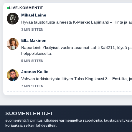
LIVE-KOMMENTIT
Mikael Laine
Hyvaa taustoitusta aiheesta K-Market Lapinlahti – Hinta ja a
3 MIN SITTEN
Ella Makinen
Raportointi Yksityiset vuokra-asunnot Lahti &#8211; löydä pa
helppolukuiselta.
5 MIN SITTEN
Joonas Kallio
Vahvaa tarkistustyota liittyen Tulsa King kausi 3 – Ensi-ilta, j
7 MIN SITTEN
SUOMENLEHTI.FI
suomenlehti.fi toimitus julkaisee varmennettua raportointia, taustapaivityksia
korjauksia selkein lahdeviittein.