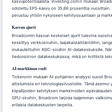
kasvupotentiaalista. Investing.com:n mukaan Broadc
odotettu EPS-kasvu on 35,66 prosenttia vuosittain.
perustuu yhtiön nykyiseen kehityssuuntaan ja mar
Kasvun ajurit
Broadcomin kasvun keskeiset ajurit tulevina vuosina l
keskittyy verkkosiruihin, laajakaistaliitäntöihin, la
mukautettuihin ASIC-siruihin AI-datakeskuksille. N
tiedonsiirron datakeskuksissa, mikä on kriittistä 
AI-markkinan rooli
Tickeronin mukaan AI-pohjainen analyysi suosii Bro
altistumista eri teknologiasiivustoille. Tämä asemoi 
kilpailijoiden kehityksen markkinoiden epävakauden a
GPU-siruihin, Broadcom tarjoaa laajemman valikoim
erilaisia datakeskusten tarpeita.