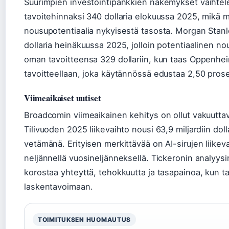
Suurimpien investointipankkien näkemykset vaihtel
tavoitehinnaksi 340 dollaria elokuussa 2025, mikä 
nousupotentiaalia nykyisestä tasosta. Morgan Stanl
dollaria heinäkuussa 2025, jolloin potentiaalinen nou
oman tavoitteensa 329 dollariin, kun taas Oppenhei
tavoitteellaan, joka käytännössä edustaa 2,50 prose
Viimeaikaiset uutiset
Broadcomin viimeaikainen kehitys on ollut vakuuttav
Tilivuoden 2025 liikevaihto nousi 63,9 miljardiin doll
vetämänä. Erityisen merkittävää on AI-sirujen liike
neljännellä vuosineljänneksellä. Tickeronin analyys
korostaa yhteyttä, tehokkuutta ja tasapainoa, kun taa
laskentavoimaan.
TOIMITUKSEN HUOMAUTUS