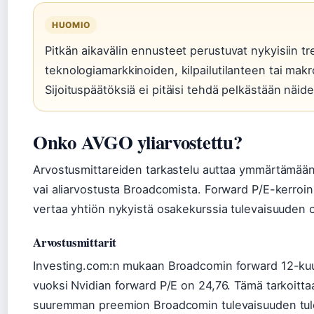
HUOMIO
Pitkän aikavälin ennusteet perustuvat nykyisiin tr
teknologiamarkkinoiden, kilpailutilanteen tai makr
Sijoituspäätöksiä ei pitäisi tehdä pelkästään näid
Onko AVGO yliarvostettu?
Arvostusmittareiden tarkastelu auttaa ymmärtämään, m
vai aliarvostusta Broadcomista. Forward P/E-kerroin 
vertaa yhtiön nykyistä osakekurssia tulevaisuuden
Arvostusmittarit
Investing.com:n mukaan Broadcomin forward 12-kuu
vuoksi Nvidian forward P/E on 24,76. Tämä tarkoittaa,
suuremman preemion Broadcomin tulevaisuuden tulo