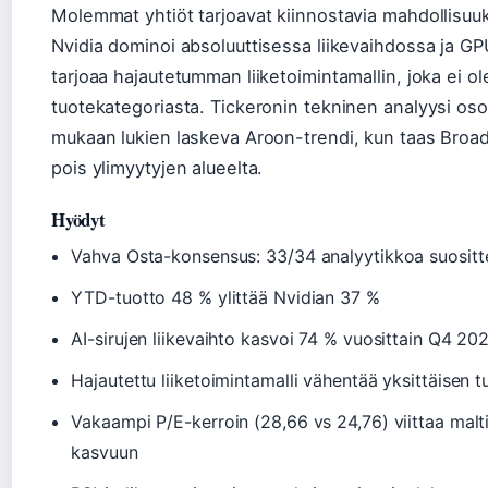
Molemmat yhtiöt tarjoavat kiinnostavia mahdollisuuksi
Nvidia dominoi absoluuttisessa liikevaihdossa ja G
tarjoaa hajautetumman liiketoimintamallin, joka ei ol
tuotekategoriasta. Tickeronin tekninen analyysi osoi
mukaan lukien laskeva Aroon-trendi, kun taas Broadc
pois ylimyytyjen alueelta.
Hyödyt
Vahva Osta-konsensus: 33/34 analyytikkoa suositt
YTD-tuotto 48 % ylittää Nvidian 37 %
AI-sirujen liikevaihto kasvoi 74 % vuosittain Q4 20
Hajautettu liiketoimintamalli vähentää yksittäisen t
Vakaampi P/E-kerroin (28,66 vs 24,76) viittaa mal
kasvuun