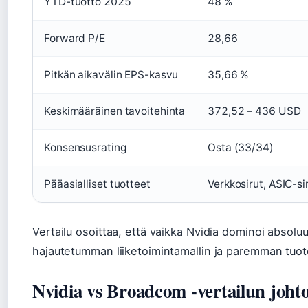
YTD-tuotto 2025
48 %
Forward P/E
28,66
Pitkän aikavälin EPS-kasvu
35,66 %
Keskimääräinen tavoitehinta
372,52 – 436 USD
Konsensusrating
Osta (33/34)
Pääasialliset tuotteet
Verkkosirut, ASIC-si
Vertailu osoittaa, että vaikka Nvidia dominoi absol
hajautetumman liiketoimintamallin ja paremman tuo
Nvidia vs Broadcom -vertailun joht