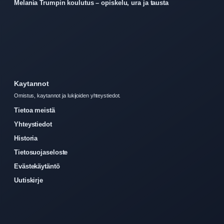
Melania Trumpin koulutus – opiskelu, ura ja tausta
Kaytannot
Omistus, kaytannot ja lukijoiden yhteystiedot.
Tietoa meistä
Yhteystiedot
Historia
Tietosuojaseloste
Evästekäytäntö
Uutiskirje