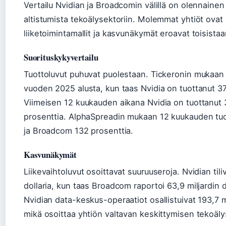
Vertailu Nvidian ja Broadcomin välillä on olennainen 
altistumista tekoälysektoriin. Molemmat yhtiöt ovat m
liiketoimintamallit ja kasvunäkymät eroavat toisistaa
Suorituskykyvertailu
Tuottoluvut puhuvat puolestaan. Tickeronin mukaan
vuoden 2025 alusta, kun taas Nvidia on tuottanut 37 
Viimeisen 12 kuukauden aikana Nvidia on tuottanut 
prosenttia. AlphaSpreadin mukaan 12 kuukauden tuot
ja Broadcom 132 prosenttia.
Kasvunäkymät
Liikevaihtoluvut osoittavat suuruuseroja. Nvidian tili
dollaria, kun taas Broadcom raportoi 63,9 miljardin d
Nvidian data-keskus-operaatiot osallistuivat 193,7 mil
mikä osoittaa yhtiön valtavan keskittymisen tekoäl