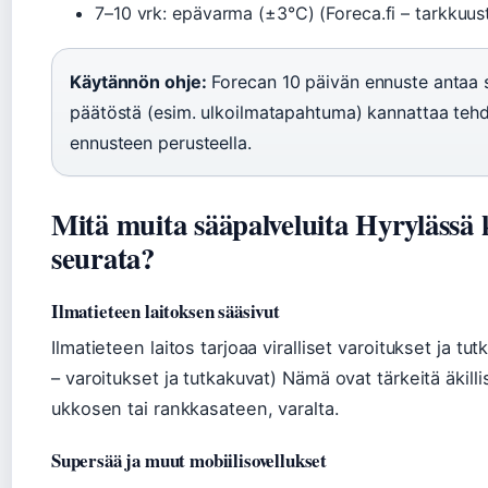
7–10 vrk: epävarma (±3°C) (Foreca.fi – tarkkuus
Käytännön ohje:
Forecan 10 päivän ennuste antaa 
päätöstä (esim. ulkoilmatapahtuma) kannattaa tehd
ennusteen perusteella.
Mitä muita sääpalveluita Hyrylässä
seurata?
Ilmatieteen laitoksen sääsivut
Ilmatieteen laitos tarjoaa viralliset varoitukset ja tut
– varoitukset ja tutkakuvat) Nämä ovat tärkeitä äkil
ukkosen tai rankkasateen, varalta.
Supersää ja muut mobiilisovellukset