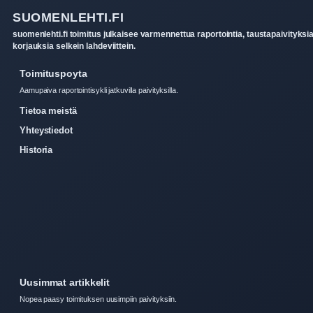
SUOMENLEHTI.FI
suomenlehti.fi toimitus julkaisee varmennettua raportointia, taustapaivityksia
korjauksia selkein lahdeviittein.
Toimituspoyta
Aamupaiva raportointisykli jatkuvilla paivityksilla.
Tietoa meistä
Yhteystiedot
Historia
Uusimmat artikkelit
Nopea paasy toimituksen uusimpiin paivityksiin.