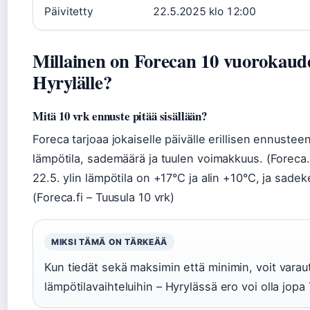
Päivitetty
22.5.2025 klo 12:00
Millainen on Forecan 10 vuorokaud
Hyrylälle?
Mitä 10 vrk ennuste pitää sisällään?
Foreca tarjoaa jokaiselle päivälle erillisen ennusteen
lämpötila, sademäärä ja tuulen voimakkuus. (Foreca.f
22.5. ylin lämpötila on +17°C ja alin +10°C, ja sade
(Foreca.fi – Tuusula 10 vrk)
MIKSI TÄMÄ ON TÄRKEÄÄ
Kun tiedät sekä maksimin että minimin, voit varau
lämpötilavaihteluihin – Hyrylässä ero voi olla jopa