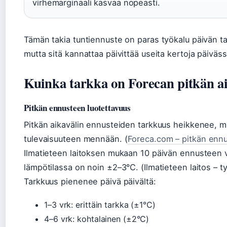
virhemarginaali kasvaa nopeasti.
Tämän takia tuntiennuste on paras työkalu päivän t
mutta sitä kannattaa päivittää useita kertoja päiväss
Kuinka tarkka on Forecan pitkän ai
Pitkän ennusteen luotettavuus
Pitkän aikavälin ennusteiden tarkkuus heikkenee, 
tulevaisuuteen mennään. (
Foreca.com – pitkän enn
Ilmatieteen laitoksen mukaan 10 päivän ennusteen v
lämpötilassa on noin ±2–3°C. (Ilmatieteen laitos – ty
Tarkkuus pienenee päivä päivältä:
1–3 vrk: erittäin tarkka (±1°C)
4–6 vrk: kohtalainen (±2°C)