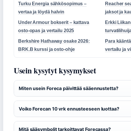
Turku Energia sähkösopimus –
Reacher sea
vertaa ja löydä halvin
jaksot ja ka
Under Armour bokserit – kattava
Erkki Liika
osto-opas ja vertailu 2025
turvatilihui
Berkshire Hathaway osake 2026:
Para kääntä
BRK.B kurssi ja osto-ohje
vertailu ja v
Usein kysytyt kysymykset
Miten usein Foreca päivittää sääennustetta?
Voiko Forecan 10 vrk ennusteeseen luottaa?
Mitä sääsymbolit tarkoittavat Forecassa?