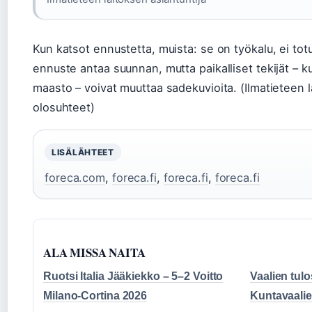
Kun katsot ennustetta, muista: se on työkalu, ei to
ennuste antaa suunnan, mutta paikalliset tekijät – 
maasto – voivat muuttaa sadekuvioita. (Ilmatieteen la
olosuhteet)
LISÄLÄHTEET
foreca.com
,
foreca.fi
,
foreca.fi
,
foreca.fi
ALA MISSA NAITA
Ruotsi Italia Jääkiekko – 5–2 Voitto
Vaalien tul
Milano-Cortina 2026
Kuntavaalie