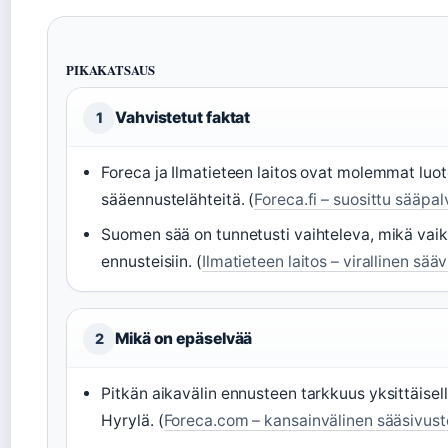
PIKAKATSAUS
Vahvistetut faktat
1
Foreca ja Ilmatieteen laitos ovat molemmat luot
sääennustelähteitä. (
Foreca.fi – suosittu sääpal
Suomen sää on tunnetusti vaihteleva, mikä vaik
ennusteisiin. (
Ilmatieteen laitos – virallinen sä
Mikä on epäselvää
2
Pitkän aikavälin ennusteen tarkkuus yksittäisel
Hyrylä. (
Foreca.com – kansainvälinen sääsivust