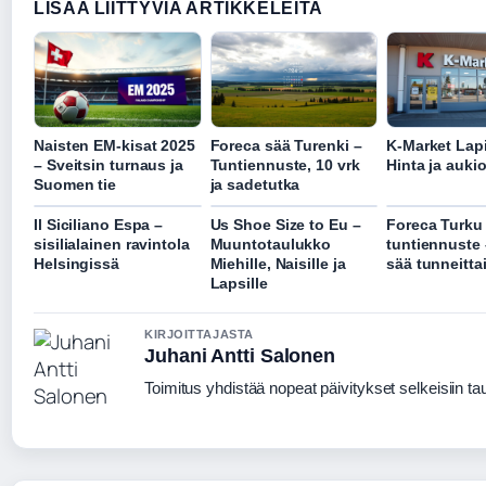
LISAA LIITTYVIA ARTIKKELEITA
Naisten EM-kisat 2025
Foreca sää Turenki –
K-Market Lapi
– Sveitsin turnaus ja
Tuntiennuste, 10 vrk
Hinta ja auki
Suomen tie
ja sadetutka
Il Siciliano Espa –
Us Shoe Size to Eu –
Foreca Turku
sisilialainen ravintola
Muuntotaulukko
tuntiennuste 
Helsingissä
Miehille, Naisille ja
sää tunneitta
Lapsille
KIRJOITTAJASTA
Juhani Antti Salonen
Toimitus yhdistää nopeat päivitykset selkeisiin taus