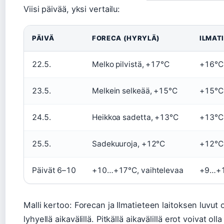
Viisi päivää, yksi vertailu:
PÄIVÄ
FORECA (HYRYLÄ)
ILMAT
22.5.
Melko pilvistä, +17°C
+16°C 
23.5.
Melkein selkeää, +15°C
+15°C 
24.5.
Heikkoa sadetta, +13°C
+13°C 
25.5.
Sadekuuroja, +12°C
+12°C 
Päivät 6–10
+10…+17°C, vaihtelevaa
+9…+1
Malli kertoo: Forecan ja Ilmatieteen laitoksen luvut o
lyhyellä aikavälillä. Pitkällä aikavälillä erot voivat 