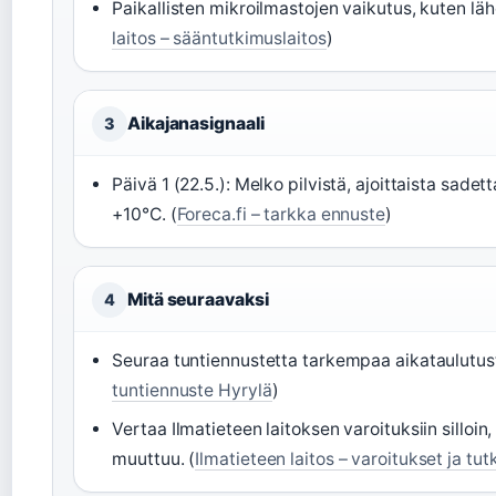
Paikallisten mikroilmastojen vaikutus, kuten lähe
laitos – sääntutkimuslaitos
)
Aikajanasignaali
3
Päivä 1 (22.5.): Melko pilvistä, ajoittaista sadett
+10°C. (
Foreca.fi – tarkka ennuste
)
Mitä seuraavaksi
4
Seuraa tuntiennustetta tarkempaa aikataulutust
tuntiennuste Hyrylä
)
Vertaa Ilmatieteen laitoksen varoituksiin silloin, 
muuttuu. (
Ilmatieteen laitos – varoitukset ja tu