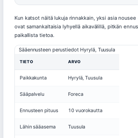
Kun katsot näitä lukuja rinnakkain, yksi asia nousee
ovat samankaltaisia lyhyellä aikavälillä, pitkän ennus
paikallista tietoa.
Sääennusteen perustiedot Hyrylä, Tuusula
TIETO
ARVO
Paikkakunta
Hyrylä, Tuusula
Sääpalvelu
Foreca
Ennusteen pituus
10 vuorokautta
Lähin sääasema
Tuusula