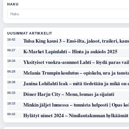
HAKU
UUSIMMAT ARTIKKELIT
Tulsa King kausi 3 – Ensi-ilta, jaksot, traileri, kaus
16:42
K-Market Lapinlahti – Hinta ja aukiolo 2025
06:27
Yksityiset vuokra-asunnot Lahti – löydä paras vai
18:34
Melania Trumpin koulutus – opiskelu, ura ja taust
06:28
Janina Lohilahti leak – mitä tiedetään ja mikä on
18:38
Döner Harju City – Menu, lounas ja sijainti
06:33
Minkin jäljet lumessa – tunnista helposti | Opas k
18:33
Hylätyt nimet 2024 – Nimilautakunnan hylkäämät
06:42