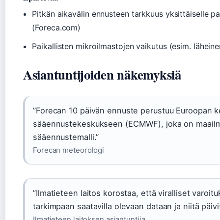
Pitkän aikavälin ennusteen tarkkuus yksittäiselle p
(Foreca.com)
Paikallisten mikroilmastojen vaikutus (esim. läheinen 
Asiantuntijoiden näkemyksiä
”Forecan 10 päivän ennuste perustuu Euroopan ke
sääennustekeskukseen (ECMWF), joka on maailma
sääennustemalli.”
Forecan meteorologi
”Ilmatieteen laitos korostaa, että viralliset varoit
tarkimpaan saatavilla olevaan dataan ja niitä päivi
Ilmatieteen laitoksen asiantuntija