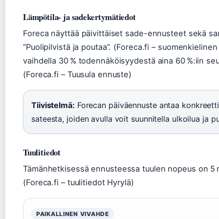
Lämpötila- ja sadekertymätiedot
Foreca näyttää päivittäiset sade-ennusteet sekä san
“Puolipilvistä ja poutaa”. (Foreca.fi – suomenkieline
vaihdella 30 % todennäköisyydestä aina 60 %:iin seu
(Foreca.fi – Tuusula ennuste)
Tiivistelmä:
Forecan päiväennuste antaa konkreettis
sateesta, joiden avulla voit suunnitella ulkoilua ja
Tuulitiedot
Tämänhetkisessä ennusteessa tuulen nopeus on 5 m
(Foreca.fi – tuulitiedot Hyrylä)
PAIKALLINEN VIVAHDE