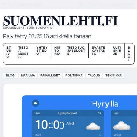
FRI, AUG 7
AAMUPAIVA
SUOMI
TIETOA MEISTÄ
YHTEYSTIEDOT
HISTORIA
SUOMENLEHTI.FI
SUOMENLEHTI TOIMITUSPOYTA
Paivitetty 07:25
16 artikkelia tanaan
ET
TIETO
YHTEY
HIS
TIETOSUO
EVÄSTE
UUTI
B
US
A
STIED
TO
JASELOST
KÄYTÄN
SKIR
L
IV
MEIST
OT
RIA
E
TÖ
JE
O
U
Ä
G
I
BLOGI
MAAILMA
PAIKALLISET
POLITIIKKA
TALOUS
TEKNIIKKA