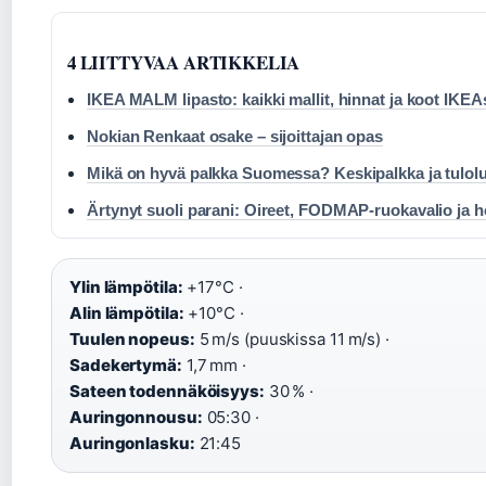
4 LIITTYVAA ARTIKKELIA
IKEA MALM lipasto: kaikki mallit, hinnat ja koot IKEA
Nokian Renkaat osake – sijoittajan opas
Mikä on hyvä palkka Suomessa? Keskipalkka ja tulol
Ärtynyt suoli parani: Oireet, FODMAP-ruokavalio ja h
Ylin lämpötila:
+17°C ·
Alin lämpötila:
+10°C ·
Tuulen nopeus:
5 m/s (puuskissa 11 m/s) ·
Sadekertymä:
1,7 mm ·
Sateen todennäköisyys:
30 % ·
Auringonnousu:
05:30 ·
Auringonlasku:
21:45