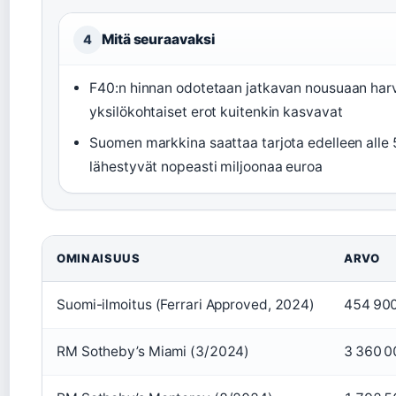
Mitä seuraavaksi
4
F40:n hinnan odotetaan jatkavan nousuaan har
yksilökohtaiset erot kuitenkin kasvavat
Suomen markkina saattaa tarjota edelleen alle 
lähestyvät nopeasti miljoonaa euroa
OMINAISUUS
ARVO
Suomi-ilmoitus (Ferrari Approved, 2024)
454 900 
RM Sotheby’s Miami (3/2024)
3 360 0