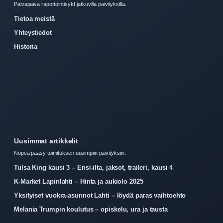
Paivapaiva raportointisykli jatkuvilla paivityksilla.
Tietoa meistä
Yhteystiedot
Historia
Uusimmat artikkelit
Nopea paasy toimituksen uusimpiin paivityksiin.
Tulsa King kausi 3 – Ensi-ilta, jaksot, traileri, kausi 4
K-Market Lapinlahti – Hinta ja aukiolo 2025
Yksityiset vuokra-asunnot Lahti – löydä paras vaihtoehto
Melania Trumpin koulutus – opiskelu, ura ja tausta