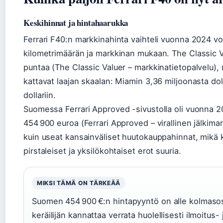
Keskihinnat ja hintahaarukka
Ferrari F40:n markkinahinta vaihteli vuonna 2024 vo
kilometrimäärän ja markkinan mukaan. The Classic Va
puntaa (The Classic Valuer – markkinatietopalvelu), 
kattavat laajan skaalan: Miamin 3,36 miljoonasta do
dollariin.
Suomessa Ferrari Approved -sivustolla oli vuonna 2
454 900 euroa (Ferrari Approved – virallinen jälkim
kuin useat kansainväliset huutokauppahinnat, mikä k
pirstaleiset ja yksilökohtaiset erot suuria.
MIKSI TÄMÄ ON TÄRKEÄÄ
Suomen 454 900 €:n hintapyyntö on alle kolmaso
keräilijän kannattaa verrata huolellisesti ilmoitus- 