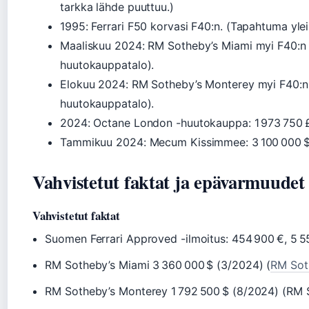
tarkka lähde puuttuu.)
1995
: Ferrari F50 korvasi F40:n. (Tapahtuma ylei
Maaliskuu 2024
: RM Sotheby’s Miami myi F40:n 
huutokauppatalo).
Elokuu 2024
: RM Sotheby’s Monterey myi F40:n 
huutokauppatalo).
2024
: Octane London -huutokauppa: 1 973 750 £
Tammikuu 2024
: Mecum Kissimmee: 3 100 000 
Vahvistetut faktat ja epävarmuudet
Vahvistetut faktat
Suomen Ferrari Approved -ilmoitus: 454 900 €, 5 5
RM Sotheby’s Miami 3 360 000 $ (3/2024) (
RM Sot
RM Sotheby’s Monterey 1 792 500 $ (8/2024) (RM 