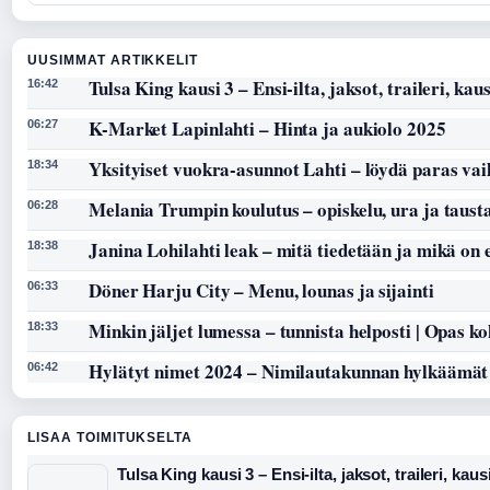
UUSIMMAT ARTIKKELIT
Tulsa King kausi 3 – Ensi-ilta, jaksot, traileri, kaus
16:42
K-Market Lapinlahti – Hinta ja aukiolo 2025
06:27
Yksityiset vuokra-asunnot Lahti – löydä paras vai
18:34
Melania Trumpin koulutus – opiskelu, ura ja taust
06:28
Janina Lohilahti leak – mitä tiedetään ja mikä on
18:38
Döner Harju City – Menu, lounas ja sijainti
06:33
Minkin jäljet lumessa – tunnista helposti | Opas k
18:33
Hylätyt nimet 2024 – Nimilautakunnan hylkäämät
06:42
LISAA TOIMITUKSELTA
Tulsa King kausi 3 – Ensi-ilta, jaksot, traileri, kaus