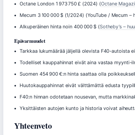
Octane London 1 973 750 £ (2024) (
Octane Magazin
Mecum 3 100 000 $ (1/2024) (YouTube / Mecum – 
Alkuperäinen hinta noin 400 000 $ (
Sotheby’s – hu
Epävarmuudet
Tarkkaa lukumäärää jäljellä olevista F40-autoista ei
Todelliset kauppahinnat eivät aina vastaa myynti-i
Suomen 454 900 €:n hinta saattaa olla poikkeukselli
Huutokauppahinnat eivät välttämättä edusta tyypil
F40:n hinnan odotetaan nousevan, mutta markkina
Yksittäisten autojen kunto ja historia voivat aiheutt
Yhteenveto