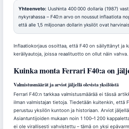
Yhteenveto:
Uushinta 400 000 dollaria (1987) vasta
nykyrahassa – F40:n arvo on noussut inflaatiota n
että alle 1,5 miljoonan dollarin yksilöt ovat harvinais
Inflaatiokorjaus osoittaa, että F40 on säilyttänyt ja
keräilyautoja, joissa reaalituotto on ollut näin vahva.
Kuinka monta Ferrari F40:a on jälje
Valmistusmäärät ja arviot jäljellä olevista yksilöistä
Ferrari F40:n tarkkaa valmistusmäärää ei tässä artik
ilman valmistajan tietoja. Tiedetään kuitenkin, että 
perustuu yksilön kuntoon ja historiaan. Arviot jäljellä
Asiantuntijoiden mukaan noin 1 100–1 200 kappaletta
ei ole virallisesti vahvistettu – tämä on yksi epäva