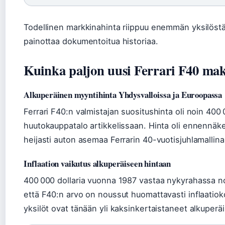
Todellinen markkinahinta riippuu enemmän yksilöstä k
painottaa dokumentoitua historiaa.
Kuinka paljon uusi Ferrari F40 mak
Alkuperäinen myyntihinta Yhdysvalloissa ja Euroopassa
Ferrari F40:n valmistajan suositushinta oli noin 400 
huutokauppatalo artikkelissaan. Hinta oli ennennäk
heijasti auton asemaa Ferrarin 40-vuotisjuhlamalli
Inflaation vaikutus alkuperäiseen hintaan
400 000 dollaria vuonna 1987 vastaa nykyrahassa noin
että F40:n arvo on noussut huomattavasti inflaatio
yksilöt ovat tänään yli kaksinkertaistaneet alkuperä