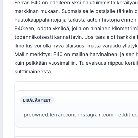
Ferrari F40 on edelleen yksi halutuimmista keräilyaut
markkinan mukaan. Suomalaiselle ostajalle tärkein o
huutokauppahintoja ja tarkista auton historia ennen 
F40:een, odota yksilöä, jolla on alhainen kilometrim
todennäköisesti kannattavin. Jos taas aiot hankkia
ilmoitus voi olla hyvä tilaisuus, mutta varaudu yllätyk
Mallin merkitys: F40 on mallina harvinainen, ja sen
kuin pelkkään vuosimalliin. Tulevaisuus riippuu kerä
kulttimaineesta.
LISÄLÄHTEET
preowned.ferrari.com
,
instagram.com
,
reddit.c