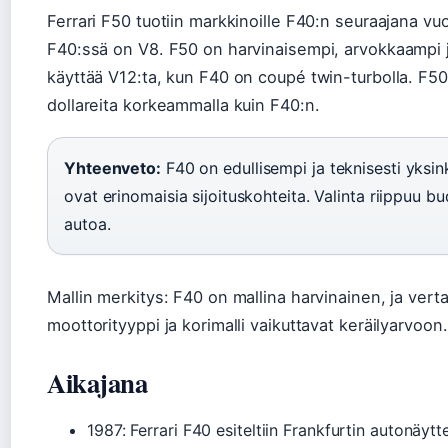
Ferrari F50 tuotiin markkinoille F40:n seuraajana v
F40:ssä on V8. F50 on harvinaisempi, arvokkaampi ja
käyttää V12:ta, kun F40 on coupé twin-turbolla. F50:
dollareita korkeammalla kuin F40:n.
Yhteenveto:
F40 on edullisempi ja teknisesti yks
ovat erinomaisia sijoituskohteita. Valinta riippuu bu
autoa.
Mallin merkitys: F40 on mallina harvinainen, ja vert
moottorityyppi ja korimalli vaikuttavat keräilyarvoon.
Aikajana
1987
: Ferrari F40 esiteltiin Frankfurtin autonäyt