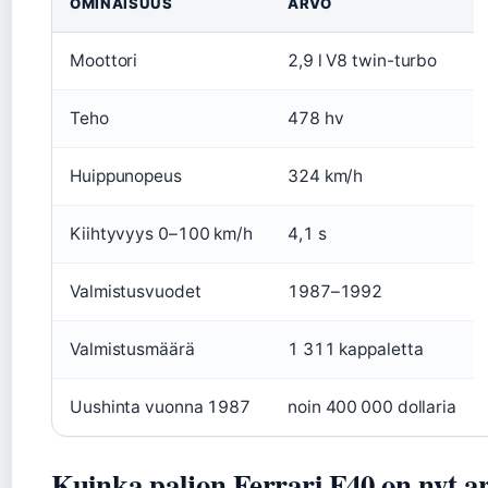
OMINAISUUS
ARVO
Moottori
2,9 l V8 twin-turbo
Teho
478 hv
Huippunopeus
324 km/h
Kiihtyvyys 0–100 km/h
4,1 s
Valmistusvuodet
1987–1992
Valmistusmäärä
1 311 kappaletta
Uushinta vuonna 1987
noin 400 000 dollaria
Kuinka paljon Ferrari F40 on nyt a