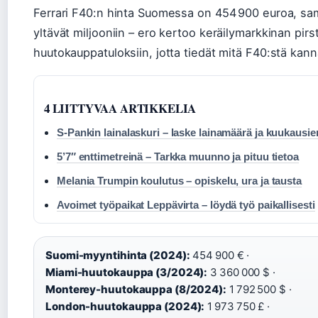
Ferrari F40:n hinta Suomessa on 454 900 euroa, sa
yltävät miljooniin – ero kertoo keräilymarkkinan pi
huutokauppatuloksiin, jotta tiedät mitä F40:stä kan
4 LIITTYVAA ARTIKKELIA
S-Pankin lainalaskuri – laske lainamäärä ja kuukausie
5’7″ enttimetreinä – Tarkka muunno ja pituu tietoa
Melania Trumpin koulutus – opiskelu, ura ja tausta
Avoimet työpaikat Leppävirta – löydä työ paikallisesti
Suomi-myyntihinta (2024):
454 900 € ·
Miami-huutokauppa (3/2024):
3 360 000 $ ·
Monterey-huutokauppa (8/2024):
1 792 500 $ ·
London-huutokauppa (2024):
1 973 750 £ ·