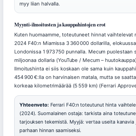
myy liian halvalla.
Myynti-ilmoitusten ja kauppahintojen erot
Kuten huomaamme, toteutuneet hinnat vaihtelevat r
2024 F40:n Miamissa 3 360 000 dollarilla, elokuussa 
Londonissa 1 973 750 punnalla. Mecum puolestaan 
miljoonaa dollaria (YouTube / Mecum – huutokauppa)
Ilmoitushinta ei siis koskaan ole sama kuin kauppa
454 900 €:lla on harvinaisen matala, mutta se saattaa
korkeaa kilometrimäärää (5 559 km) (Ferrari Approved
Yhteenveto:
Ferrari F40:n toteutunut hinta vaihtelee
(2024). Suomalainen ostaja: tarkista aina toteutu
tarjouksen tekemistä. Myyjä: vertaa useita kanavia
parhaan hinnan saamiseksi.