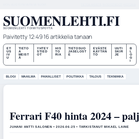
MON, AUG 10
PAIVAPAIVA
SUOMI
TIETOA MEISTÄ
YHTEYSTIEDOT
HISTORIA
SUOMENLEHTI.FI
SUOMENLEHTI TOIMITUSPOYTA
Paivitetty 12:49
16 artikkelia tanaan
ET
TIETO
YHTEY
HIS
TIETOSUO
EVÄSTE
UUTI
B
US
A
STIED
TO
JASELOST
KÄYTÄN
SKIR
L
IV
MEIST
OT
RIA
E
TÖ
JE
O
U
Ä
G
I
BLOGI
MAAILMA
PAIKALLISET
POLITIIKKA
TALOUS
TEKNIIKKA
Ferrari F40 hinta 2024 – pa
JUHANI ANTTI SALONEN • 2026-06-25 • TARKISTANUT MIKAEL LAINE