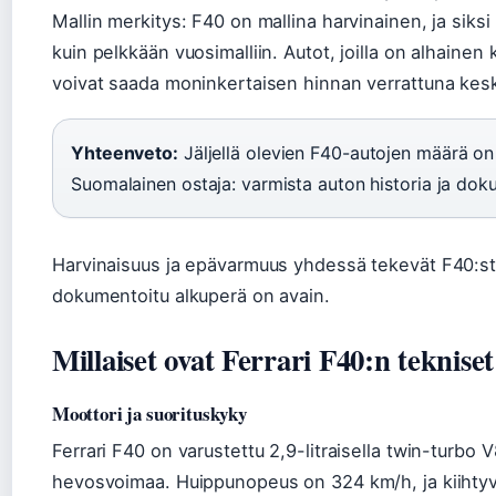
Mallin merkitys: F40 on mallina harvinainen, ja sik
kuin pelkkään vuosimalliin. Autot, joilla on alhainen 
voivat saada moninkertaisen hinnan verrattuna kesk
Yhteenveto:
Jäljellä olevien F40-autojen määrä on
Suomalainen ostaja: varmista auton historia ja dok
Harvinaisuus ja epävarmuus yhdessä tekevät F40:stä
dokumentoitu alkuperä on avain.
Millaiset ovat Ferrari F40:n tekniset
Moottori ja suorituskyky
Ferrari F40 on varustettu 2,9-litraisella twin-turbo V
hevosvoimaa. Huippunopeus on 324 km/h, ja kiihtyvy