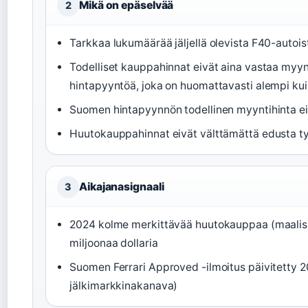
Mikä on epäselvää
2
Tarkkaa lukumäärää jäljellä olevista F40-autoist
Todelliset kauppahinnat eivät aina vastaa myy
hintapyyntöä, joka on huomattavasti alempi ku
Suomen hintapyynnön todellinen myyntihinta ei
Huutokauppahinnat eivät välttämättä edusta ty
Aikajanasignaali
3
2024 kolme merkittävää huutokauppaa (maalis-,
miljoonaa dollaria
Suomen Ferrari Approved -ilmoitus päivitetty 2
jälkimarkkinakanava)