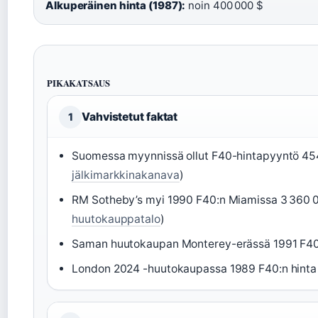
Alkuperäinen hinta (1987):
noin 400 000 $
PIKAKATSAUS
Vahvistetut faktat
1
Suomessa myynnissä ollut F40-hintapyyntö 454
jälkimarkkinakanava
)
RM Sotheby’s myi 1990 F40:n Miamissa 3 360 0
huutokauppatalo
)
Saman huutokaupan Monterey-erässä 1991 F40 
London 2024 -huutokaupassa 1989 F40:n hinta o