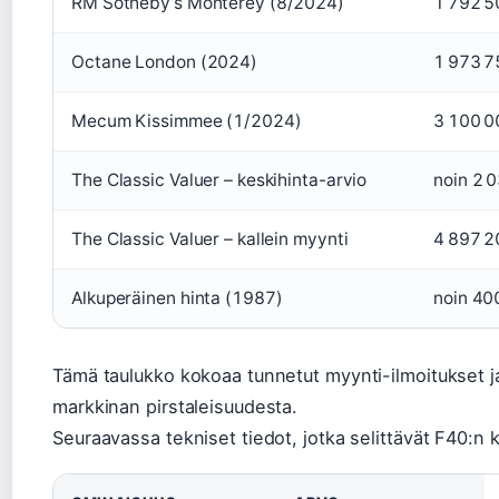
RM Sotheby’s Monterey (8/2024)
1 792 5
Octane London (2024)
1 973 7
Mecum Kissimmee (1/2024)
3 100 0
The Classic Valuer – keskihinta-arvio
noin 2 0
The Classic Valuer – kallein myynti
4 897 20
Alkuperäinen hinta (1987)
noin 40
Tämä taulukko kokoaa tunnetut myynti-ilmoitukset j
markkinan pirstaleisuudesta.
Seuraavassa tekniset tiedot, jotka selittävät F40:n k