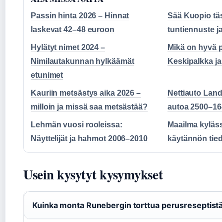
Passin hinta 2026 – Hinnat
Sää Kuopio tä
laskevat 42–48 euroon
tuntiennuste j
Hylätyt nimet 2024 –
Mikä on hyvä
Nimilautakunnan hylkäämät
Keskipalkka ja
etunimet
Kauriin metsästys aika 2026 –
Nettiauto Land
milloin ja missä saa metsästää?
autoa 2500–16
Lehmän vuosi rooleissa:
Maailma kyläss
Näyttelijät ja hahmot 2006–2010
käytännön tie
Usein kysytyt kysymykset
Kuinka monta Runebergin torttua perusreseptistä