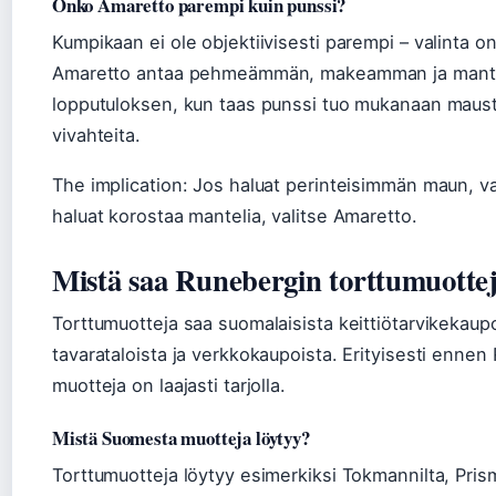
Onko Amaretto parempi kuin punssi?
Kumpikaan ei ole objektiivisesti parempi – valinta
Amaretto antaa pehmeämmän, makeamman ja man
lopputuloksen, kun taas punssi tuo mukanaan mauste
vivahteita.
The implication: Jos haluat perinteisimmän maun, va
haluat korostaa mantelia, valitse Amaretto.
Mistä saa Runebergin torttumuotte
Torttumuotteja saa suomalaisista keittiötarvikekaupo
tavarataloista ja verkkokaupoista. Erityisesti enne
muotteja on laajasti tarjolla.
Mistä Suomesta muotteja löytyy?
Torttumuotteja löytyy esimerkiksi Tokmannilta, Pris