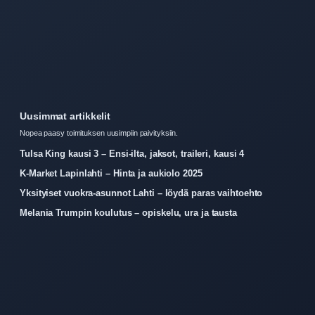
Uusimmat artikkelit
Nopea paasy toimituksen uusimpiin paivityksiin.
Tulsa King kausi 3 – Ensi-ilta, jaksot, traileri, kausi 4
K-Market Lapinlahti – Hinta ja aukiolo 2025
Yksityiset vuokra-asunnot Lahti – löydä paras vaihtoehto
Melania Trumpin koulutus – opiskelu, ura ja tausta