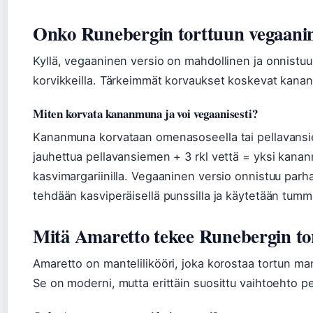
Onko Runebergin torttuun vegaanin
Kyllä, vegaaninen versio on mahdollinen ja onnistuu 
korvikkeilla. Tärkeimmät korvaukset koskevat kanan
Miten korvata kananmuna ja voi vegaanisesti?
Kananmuna korvataan omenasoseella tai pellavansie
jauhettua pellavansiemen + 3 rkl vettä = yksi kana
kasvimargariinilla. Vegaaninen versio onnistuu parh
tehdään kasviperäisellä punssilla ja käytetään tumm
Mitä Amaretto tekee Runebergin to
Amaretto on mantelilikööri, joka korostaa tortun ma
Se on moderni, mutta erittäin suosittu vaihtoehto per