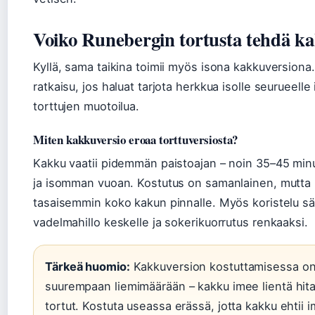
Voiko Runebergin tortusta tehdä k
Kyllä, sama taikina toimii myös isona kakkuversion
ratkaisu, jos haluat tarjota herkkua isolle seurueelle
torttujen muotoilua.
Miten kakkuversio eroaa torttuversiosta?
Kakku vaatii pidemmän paistoajan – noin 35–45 minu
ja isomman vuoan. Kostutus on samanlainen, mutta l
tasaisemmin koko kakun pinnalle. Myös koristelu sä
vadelmahillo keskelle ja sokerikuorrutus renkaaksi.
Tärkeä huomio:
Kakkuversion kostuttamisessa on
suurempaan liemimäärään – kakku imee lientä hit
tortut. Kostuta useassa erässä, jotta kakku ehtii 