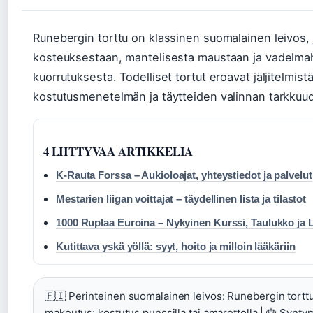
Runebergin torttu on klassinen suomalainen leivos, 
kosteuksestaan, mantelisesta maustaan ja vadelmahi
kuorrutuksesta. Todelliset tortut eroavat jäljitelmistä
kostutusmenetelmän ja täytteiden valinnan tarkkuud
4 LIITTYVAA ARTIKKELIA
K-Rauta Forssa – Aukioloajat, yhteystiedot ja palvelut
Mestarien liigan voittajat – täydellinen lista ja tilastot
1000 Ruplaa Euroina – Nykyinen Kurssi, Taulukko ja 
Kutittava yskä yöllä: syyt, hoito ja milloin lääkäriin
🇫🇮 Perinteinen suomalainen leivos: Runebergin torttu
makeutus: kostutus punssilla tai amarettolla | 🎂 Synty