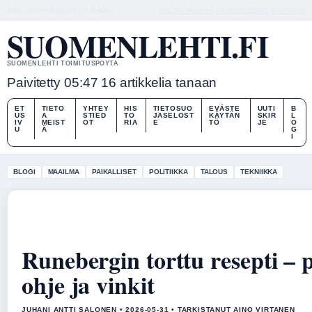
SUN, AUG 9
AAMUPAIVA
SUOMI
TIETOA MEISTÄ
YHTEYSTIEDOT
HISTORIA
SUOMENLEHTI.FI
SUOMENLEHTI TOIMITUSPOYTA
Paivitetty 05:47
16 artikkelia tanaan
ET
TIETO
YHTEY
HIS
TIETOSUO
EVÄSTE
UUTI
B
US
A
STIED
TO
JASELOST
KÄYTÄN
SKIR
L
IV
MEIST
OT
RIA
E
TÖ
JE
O
U
Ä
G
I
BLOGI
MAAILMA
PAIKALLISET
POLITIIKKA
TALOUS
TEKNIIKKA
Runebergin torttu resepti – 
ohje ja vinkit
JUHANI ANTTI SALONEN • 2026-05-31 • TARKISTANUT AINO VIRTANEN