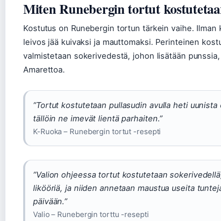
Miten Runebergin tortut kostuteta
Kostutus on Runebergin tortun tärkein vaihe. Ilman
leivos jää kuivaksi ja mauttomaksi. Perinteinen kost
valmistetaan sokerivedestä, johon lisätään punssia,
Amarettoa.
”Tortut kostutetaan pullasudin avulla heti uunista
tällöin ne imevät lientä parhaiten.”
K-Ruoka – Runebergin tortut -resepti
”Valion ohjeessa tortut kostutetaan sokerivedellä
likööriä, ja niiden annetaan maustua useita tuntej
päivään.”
Valio – Runebergin torttu -resepti