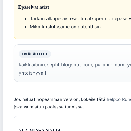
Epäselvät asiat
Tarkan alkuperäisreseptin alkuperä on epäsel
Mikä kostutusaine on autenttisin
LISÄLÄHTEET
kaikkiaitinireseptit.blogspot.com
,
pullahiiri.com
,
y
yhteishyva.fi
Jos haluat nopeamman version, kokeile tätä
helppo Rune
joka valmistuu puolessa tunnissa.
ALA MISSA NAITA