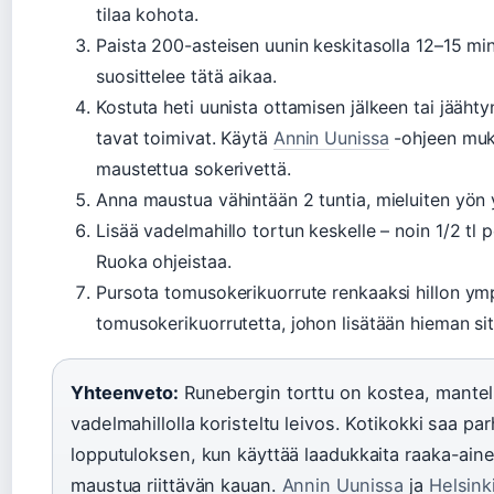
tilaa kohota.
Paista 200-asteisen uunin keskitasolla 12–15 mi
suosittelee tätä aikaa.
Kostuta heti uunista ottamisen jälkeen tai jääh
tavat toimivat. Käytä
Annin Uunissa
-ohjeen muk
maustettua sokerivettä.
Anna maustua vähintään 2 tuntia, mieluiten yön y
Lisää vadelmahillo tortun keskelle – noin 1/2 tl p
Ruoka ohjeistaa.
Pursota tomusokerikuorrute renkaaksi hillon ympä
tomusokerikuorrutetta, johon lisätään hieman s
Yhteenveto:
Runebergin torttu on kostea, mantel
vadelmahillolla koristeltu leivos. Kotikokki saa pa
lopputuloksen, kun käyttää laadukkaita raaka-ainei
maustua riittävän kauan.
Annin Uunissa
ja
Helsink