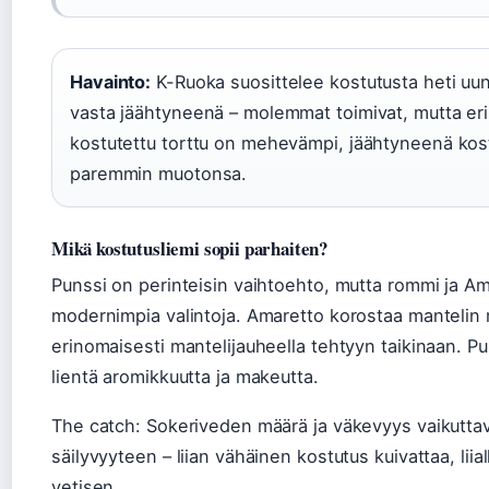
Havainto:
K-Ruoka suosittelee kostutusta heti uuni
vasta jäähtyneenä – molemmat toimivat, mutta eri 
kostutettu torttu on mehevämpi, jäähtyneenä kost
paremmin muotonsa.
Mikä kostutusliemi sopii parhaiten?
Punssi on perinteisin vaihtoehto, mutta rommi ja Am
modernimpia valintoja. Amaretto korostaa mantelin 
erinomaisesti mantelijauheella tehtyyn taikinaan. P
lientä aromikkuutta ja makeutta.
The catch: Sokeriveden määrä ja väkevyys vaikuttav
säilyvyyteen – liian vähäinen kostutus kuivattaa, liia
vetisen.