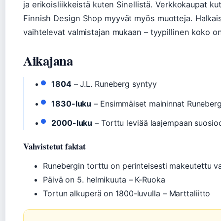
ja erikoisliikkeistä kuten Sinellistä. Verkkokaupat ku
Finnish Design Shop myyvät myös muotteja. Halkais
vaihtelevat valmistajan mukaan – tyypillinen koko o
Aikajana
1804
– J.L. Runeberg syntyy
1830-luku
– Ensimmäiset maininnat Runebergi
2000-luku
– Torttu leviää laajempaan suosio
Vahvistetut faktat
Runebergin torttu on perinteisesti makeutettu va
Päivä on 5. helmikuuta – K-Ruoka
Tortun alkuperä on 1800-luvulla – Marttaliitto