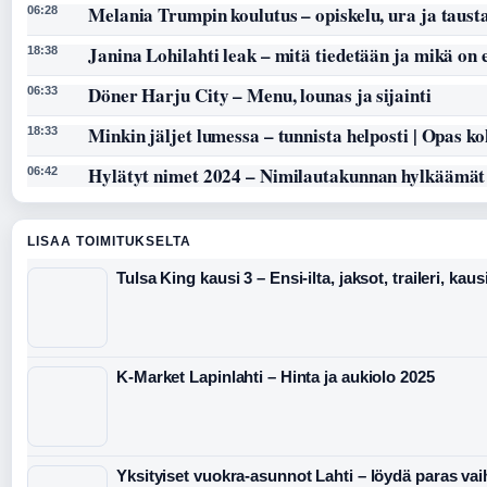
Melania Trumpin koulutus – opiskelu, ura ja taust
06:28
Janina Lohilahti leak – mitä tiedetään ja mikä on
18:38
Döner Harju City – Menu, lounas ja sijainti
06:33
Minkin jäljet lumessa – tunnista helposti | Opas k
18:33
Hylätyt nimet 2024 – Nimilautakunnan hylkäämät
06:42
LISAA TOIMITUKSELTA
Tulsa King kausi 3 – Ensi-ilta, jaksot, traileri, kaus
K-Market Lapinlahti – Hinta ja aukiolo 2025
Yksityiset vuokra-asunnot Lahti – löydä paras va