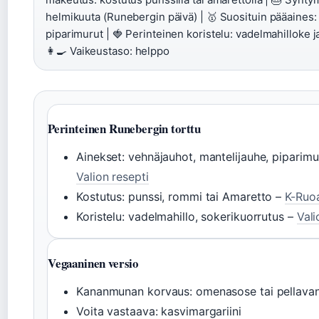
helmikuuta (Runebergin päivä) | 🥇 Suosituin pääaines:
piparimurut | 🍓 Perinteinen koristelu: vadelmahilloke j
👩‍🍳 Vaikeustaso: helppo
Perinteinen Runebergin torttu
Ainekset: vehnäjauhot, mantelijauhe, pipari
Valion resepti
Kostutus: punssi, rommi tai Amaretto –
K-Ruo
Koristelu: vadelmahillo, sokerikuorrutus –
Vali
Vegaaninen versio
Kananmunan korvaus: omenasose tai pellava
Voita vastaava: kasvimargariini