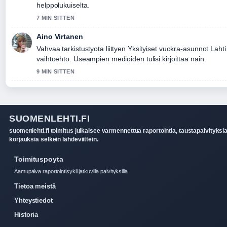
helppolukuiselta.
7 MIN SITTEN
Aino Virtanen
Vahvaa tarkistustyota liittyen Yksityiset vuokra-asunnot Lah
vaihtoehto. Useampien medioiden tulisi kirjoittaa nain.
9 MIN SITTEN
SUOMENLEHTI.FI
suomenlehti.fi toimitus julkaisee varmennettua raportointia, taustapaivityksia
korjauksia selkein lahdeviittein.
Toimituspoyta
Aamupaiva raportointisykli jatkuvilla paivityksilla.
Tietoa meistä
Yhteystiedot
Historia