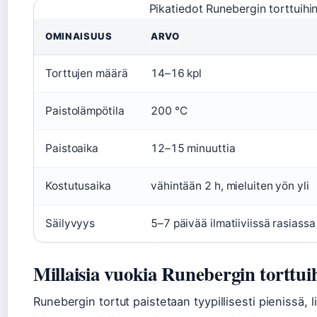
Pikatiedot Runebergin torttuihi
OMINAISUUS
ARVO
Torttujen määrä
14–16 kpl
Paistolämpötila
200 °C
Paistoaika
12–15 minuuttia
Kostutusaika
vähintään 2 h, mieluiten yön yli
Säilyvyys
5–7 päivää ilmatiiviissä rasiassa
Millaisia vuokia Runebergin torttui
Runebergin tortut paistetaan tyypillisesti pienissä, 