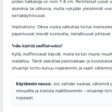
joiden halkaisija on noin 7–8 cm. Perinteiset vuoat 
alumiinia tai silikonia, mutta nykyään yleisimmät ova
kertakäyttövuoat.
Implications: Oikea vuoka vaikuttaa tortun kosteute
paperivuoat imevät kosteutta, metallivuoat johtava
Voiko käyttää muffinivuokia?
Kyllä, muffinivuoat käyvät, mutta tortun muoto muut
madaltuu. Tämä vaikuttaa paistoaikaan ja kostutuk
ohuempi torttu kuivuu nopeammin ja vaatii vähemmä
Käytännön neuvo:
Jos vaihdat vuokaa, vähennä p
minuutilla ja kostuta maltillisemmin – ohuempi tort
nopeasti.