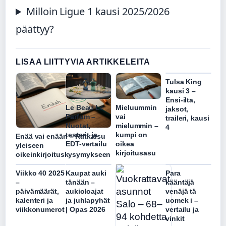
Milloin Ligue 1 kausi 2025/2026
päättyy?
LISAA LIITTYVIA ARTIKKELEITA
Tulsa King
kausi 3 –
Ensi-ilta,
Le Beau Le
Mieluummin
jaksot,
Parfum –
vai
traileri, kausi
Nuotat,
mielummin –
4
testerit ja
kumpi on
Enää vai enään – Ratkaisu
EDT-vertailu
oikea
yleiseen
kirjoitusasu
oikeinkirjoituskysymykseen
Viikko 40 2025
Kaupat auki
Para
–
tänään –
kääntäjä
päivämäärät,
aukioloajat
venäjä tä
kalenteri ja
ja juhlapyhät
uomek i –
viikkonumerot
| Opas 2026
vertailu ja
vinkit