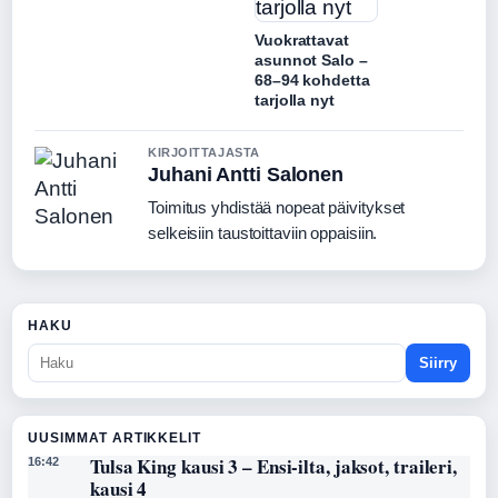
Vuokrattavat
asunnot Salo –
68–94 kohdetta
tarjolla nyt
KIRJOITTAJASTA
Juhani Antti Salonen
Toimitus yhdistää nopeat päivitykset
selkeisiin taustoittaviin oppaisiin.
HAKU
Siirry
UUSIMMAT ARTIKKELIT
Tulsa King kausi 3 – Ensi-ilta, jaksot, traileri,
16:42
kausi 4