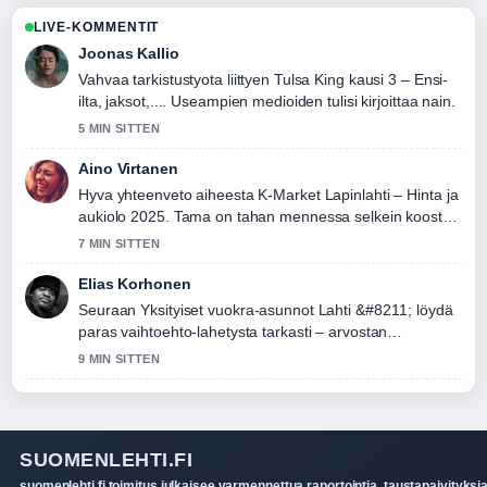
LIVE-KOMMENTIT
Joonas Kallio
Vahvaa tarkistustyota liittyen Tulsa King kausi 3 – Ensi-
ilta, jaksot,.... Useampien medioiden tulisi kirjoittaa nain.
5 MIN SITTEN
Aino Virtanen
Hyva yhteenveto aiheesta K-Market Lapinlahti – Hinta ja
aukiolo 2025. Tama on tahan mennessa selkein kooste
tanaan.
7 MIN SITTEN
Elias Korhonen
Seuraan Yksityiset vuokra-asunnot Lahti &#8211; löydä
paras vaihtoehto-lahetysta tarkasti – arvostan
tasapainoista savyja.
9 MIN SITTEN
SUOMENLEHTI.FI
suomenlehti.fi toimitus julkaisee varmennettua raportointia, taustapaivityksia