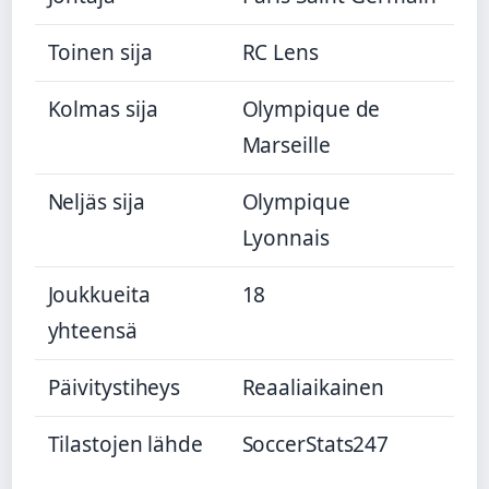
Toinen sija
RC Lens
Kolmas sija
Olympique de
Marseille
Neljäs sija
Olympique
Lyonnais
Joukkueita
18
yhteensä
Päivitystiheys
Reaaliaikainen
Tilastojen lähde
SoccerStats247