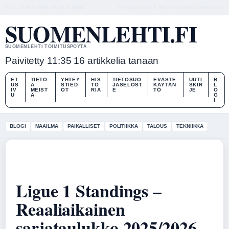
SUN, AUG 9
AAMUPAIVA
SUOMI
TIETOA MEISTÄ
YHTEYSTIEDOT
HISTORIA
SUOMENLEHTI.FI
SUOMENLEHTI TOIMITUSPOYTA
Paivitetty 11:35
16 artikkelia tanaan
ET
TIETO
YHTEY
HIS
TIETOSUO
EVÄSTE
UUTI
B
US
A
STIED
TO
JASELOST
KÄYTÄN
SKIR
L
IV
MEIST
OT
RIA
E
TÖ
JE
O
U
Ä
G
I
BLOGI
MAAILMA
PAIKALLISET
POLITIIKKA
TALOUS
TEKNIIKKA
Ligue 1 Standings –
Reaaliaikainen
sarjataulukko 2025/2026