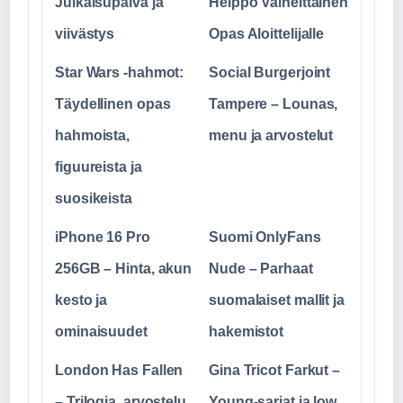
Julkaisupäivä ja
Helppo Vaiheittainen
viivästys
Opas Aloittelijalle
Star Wars -hahmot:
Social Burgerjoint
Täydellinen opas
Tampere – Lounas,
hahmoista,
menu ja arvostelut
figuureista ja
suosikeista
iPhone 16 Pro
Suomi OnlyFans
256GB – Hinta, akun
Nude – Parhaat
kesto ja
suomalaiset mallit ja
ominaisuudet
hakemistot
London Has Fallen
Gina Tricot Farkut –
– Trilogia, arvostelu
Young-sarjat ja low