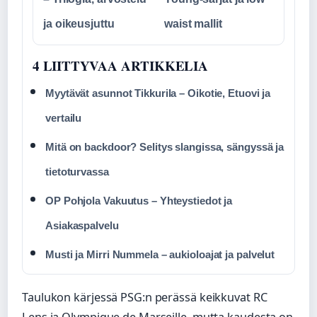
ja oikeusjuttu
waist mallit
4 LIITTYVAA ARTIKKELIA
Myytävät asunnot Tikkurila – Oikotie, Etuovi ja
vertailu
Mitä on backdoor? Selitys slangissa, sängyssä ja
tietoturvassa
OP Pohjola Vakuutus – Yhteystiedot ja
Asiakaspalvelu
Musti ja Mirri Nummela – aukioloajat ja palvelut
Taulukon kärjessä PSG:n perässä keikkuvat RC