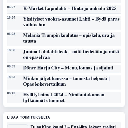
K-Market Lapinlahti – Hinta ja aukiolo 2025
06:27
Yksityiset vuokra-asunnot Lahti – löydä paras
18:34
vaihtoehto
Melania Trumpin koulutus – opiskelu, ura ja
06:28
tausta
Janina Lohilahti leak – mitä tiedetään ja mikä
18:38
on epäselvää
Döner Harju City – Menu, lounas ja sijainti
06:33
Minkin jäljet lumessa – tunnista helposti |
18:33
Opas kokovertailuun
Hylätyt nimet 2024 – Nimilautakunnan
06:42
hylkäämät etunimet
LISAA TOIMITUKSELTA
Tulsa King kausi 3 – Ensi-ilta, jaksot, traileri,