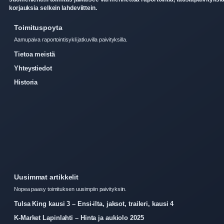
korjauksia selkein lahdeviittein.
Toimituspoyta
Aamupaiva raportointisykli jatkuvilla paivityksilla.
Tietoa meistä
Yhteystiedot
Historia
Uusimmat artikkelit
Nopea paasy toimituksen uusimpiin paivityksiin.
Tulsa King kausi 3 – Ensi-ilta, jaksot, traileri, kausi 4
K-Market Lapinlahti – Hinta ja aukiolo 2025