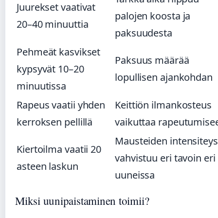
Juurekset vaativat
palojen koosta ja
20–40 minuuttia
paksuudesta
Pehmeät kasvikset
Paksuus määrää
kypsyvät 10–20
lopullisen ajankohdan
minuutissa
Rapeus vaatii yhden
Keittiön ilmankosteus
kerroksen pellillä
vaikuttaa rapeutumise
Mausteiden intensiteys
Kiertoilma vaatii 20
vahvistuu eri tavoin eri
asteen laskun
uuneissa
Miksi uunipaistaminen toimii?