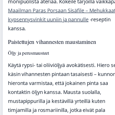
monipuolista ateriaa. Kokeile tarjoilla vaikkap
Maailman Paras Porsaan Sisäfile – Mehukkaa
kypsennysvinkit uuniin ja pannulle
-reseptin
kanssa.
Paistettujen vihannesten maustaminen
Öljy ja perusmausteet
Käytä rypsi- tai oliiviöljyä avokätisesti. Hiero s
käsin vihannesten pintaan tasaisesti – kunno
hieronta varmistaa, että jokainen pinta saa
kontaktin öljyn kanssa. Mausta suolalla,
mustapippurilla ja kestävillä yrteillä kuten
timjamilla ja rosmariinilla, jotka eivät pala