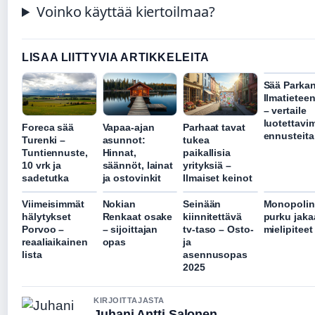
Voinko käyttää kiertoilmaa?
LISAA LIITTYVIA ARTIKKELEITA
Sää Parka
Ilmatieteen
– vertaile
luotettavi
Foreca sää
Vapaa-ajan
Parhaat tavat
ennusteita
Turenki –
asunnot:
tukea
Tuntiennuste,
Hinnat,
paikallisia
10 vrk ja
säännöt, lainat
yrityksiä –
sadetutka
ja ostovinkit
Ilmaiset keinot
Viimeisimmät
Nokian
Seinään
Monopolin
hälytykset
Renkaat osake
kiinnitettävä
purku jaka
Porvoo –
– sijoittajan
tv-taso – Osto-
mielipiteet
reaaliaikainen
opas
ja
lista
asennusopas
2025
KIRJOITTAJASTA
Juhani Antti Salonen