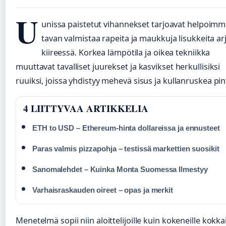
U
unissa paistetut vihannekset tarjoavat helpoim
tavan valmistaa rapeita ja maukkuja lisukkeita ar
kiireessä. Korkea lämpötila ja oikea tekniikka
muuttavat tavalliset juurekset ja kasvikset herkullisiksi
ruuiksi, joissa yhdistyy mehevä sisus ja kullanruskea pin
4 LIITTYVAA ARTIKKELIA
ETH to USD – Ethereum-hinta dollareissa ja ennusteet
Paras valmis pizzapohja – testissä markettien suosikit
Sanomalehdet – Kuinka Monta Suomessa Ilmestyy
Varhaisraskauden oireet – opas ja merkit
Menetelmä sopii niin aloittelijoille kuin kokeneille kokkai