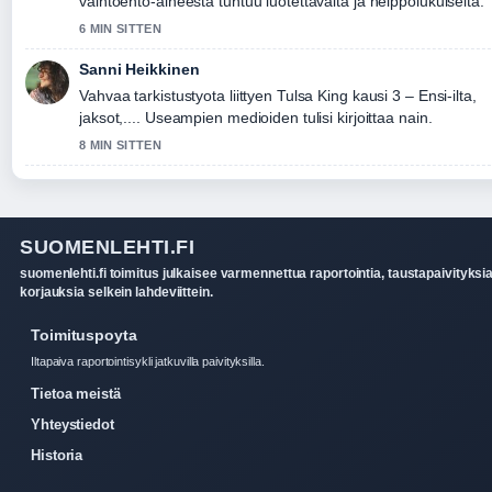
vaihtoehto-aiheesta tuntuu luotettavalta ja helppolukuiselta.
6 MIN SITTEN
Sanni Heikkinen
Vahvaa tarkistustyota liittyen Tulsa King kausi 3 – Ensi-ilta,
jaksot,.... Useampien medioiden tulisi kirjoittaa nain.
8 MIN SITTEN
SUOMENLEHTI.FI
suomenlehti.fi toimitus julkaisee varmennettua raportointia, taustapaivityksia
korjauksia selkein lahdeviittein.
Toimituspoyta
Iltapaiva raportointisykli jatkuvilla paivityksilla.
Tietoa meistä
Yhteystiedot
Historia