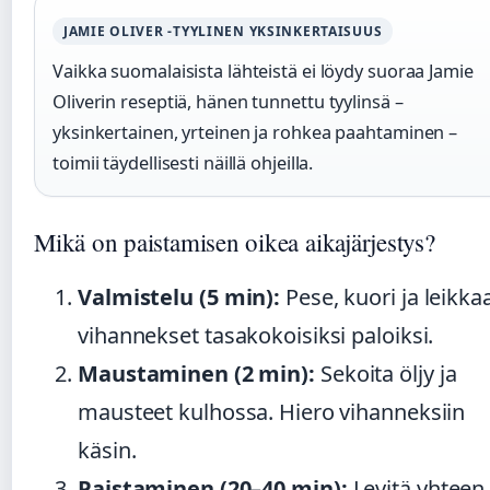
JAMIE OLIVER -TYYLINEN YKSINKERTAISUUS
Vaikka suomalaisista lähteistä ei löydy suoraa Jamie
Oliverin reseptiä, hänen tunnettu tyylinsä –
yksinkertainen, yrteinen ja rohkea paahtaminen –
toimii täydellisesti näillä ohjeilla.
Mikä on paistamisen oikea aikajärjestys?
Valmistelu (5 min):
Pese, kuori ja leikka
vihannekset tasakokoisiksi paloiksi.
Maustaminen (2 min):
Sekoita öljy ja
mausteet kulhossa. Hiero vihanneksiin
käsin.
Paistaminen (20–40 min):
Levitä yhteen