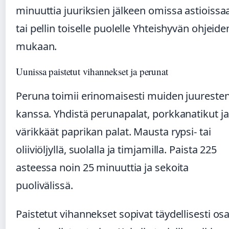
minuuttia juuriksien jälkeen omissa astioissa
tai pellin toiselle puolelle Yhteishyvän ohjeide
mukaan.
Uunissa paistetut vihannekset ja perunat
Peruna toimii erinomaisesti muiden juureste
kanssa. Yhdistä perunapalat, porkkanatikut ja
värikkäät paprikan palat. Mausta rypsi- tai
oliiviöljyllä, suolalla ja timjamilla. Paista 225
asteessa noin 25 minuuttia ja sekoita
puolivälissä.
Paistetut vihannekset sopivat täydellisesti os