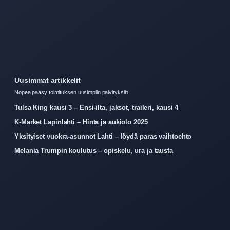
Uusimmat artikkelit
Nopea paasy toimituksen uusimpiin paivityksiin.
Tulsa King kausi 3 – Ensi-ilta, jaksot, traileri, kausi 4
K-Market Lapinlahti – Hinta ja aukiolo 2025
Yksityiset vuokra-asunnot Lahti – löydä paras vaihtoehto
Melania Trumpin koulutus – opiskelu, ura ja tausta