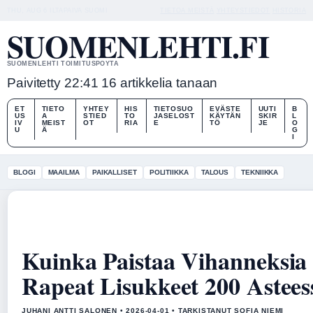
THU, AUG 6
ILTAPAIVA
SUOMI
TIETOA MEISTÄ
YHTEYSTIEDOT
HISTORIA
SUOMENLEHTI.FI
SUOMENLEHTI TOIMITUSPOYTA
Paivitetty 22:41
16 artikkelia tanaan
ET
TIETO
YHTEY
HIS
TIETOSUO
EVÄSTE
UUTI
B
US
A
STIED
TO
JASELOST
KÄYTÄN
SKIR
L
IV
MEIST
OT
RIA
E
TÖ
JE
O
U
Ä
G
I
BLOGI
MAAILMA
PAIKALLISET
POLITIIKKA
TALOUS
TEKNIIKKA
Kuinka Paistaa Vihanneksia
Rapeat Lisukkeet 200 Astees
JUHANI ANTTI SALONEN • 2026-04-01 • TARKISTANUT SOFIA NIEMI