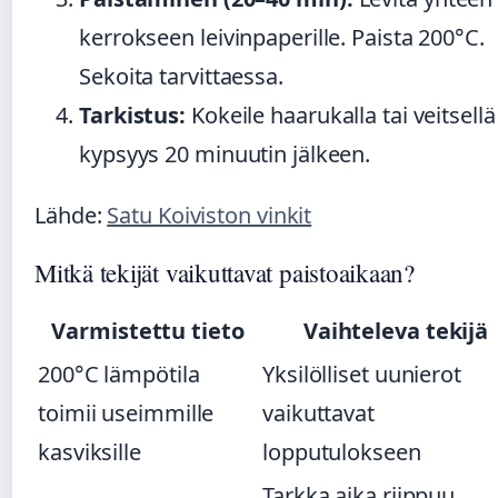
kerrokseen leivinpaperille. Paista 200°C.
Sekoita tarvittaessa.
Tarkistus:
Kokeile haarukalla tai veitsellä
kypsyys 20 minuutin jälkeen.
Lähde:
Satu Koiviston vinkit
Mitkä tekijät vaikuttavat paistoaikaan?
Varmistettu tieto
Vaihteleva tekijä
200°C lämpötila
Yksilölliset uunierot
toimii useimmille
vaikuttavat
kasviksille
lopputulokseen
Tarkka aika riippuu