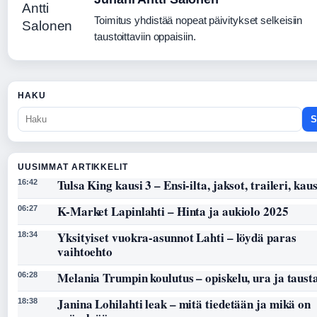
Toimitus yhdistää nopeat päivitykset selkeisiin
taustoittaviin oppaisiin.
HAKU
S
UUSIMMAT ARTIKKELIT
Tulsa King kausi 3 – Ensi-ilta, jaksot, traileri, kaus
16:42
K-Market Lapinlahti – Hinta ja aukiolo 2025
06:27
Yksityiset vuokra-asunnot Lahti – löydä paras
18:34
vaihtoehto
Melania Trumpin koulutus – opiskelu, ura ja taust
06:28
Janina Lohilahti leak – mitä tiedetään ja mikä on
18:38