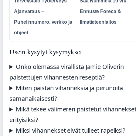
Terveystalo Työterveys
Sää Nummela 10 vrk:
Ajanvaraus –
Ennuste Foreca &
Puhelinnumero, verkko ja
Ilmatieteenlaitos
ohjeet
Usein kysytyt kysymykset
Onko olemassa virallista Jamie Oliverin
paistettujen vihannesten reseptiä?
Miten paistan vihanneksia ja perunoita
samanaikaisesti?
Mikä tekee välimeren paistetut vihannekse
erityisiksi?
Miksi vihannekset eivät tulleet rapeiksi?