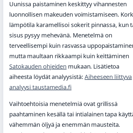
Uunissa paistaminen keskittyy vihannesten
luonnollisen makeuden voimistamiseen. Kor
lämpötila karamellisoi sokerit pinnassa, kun 
sisus pysyy mehevänä. Menetelmä on
terveellisempi kuin rasvassa uppopaistamine
mutta maultaan rikkaampi kuin keittäminen
Satokauden ohjeiden
mukaan. Lisätietoa
aiheesta löydät analyysistä:
Aiheeseen liittyva
analyysi taustamedia.fi
Vaihtoehtoisia menetelmiä ovat grillissä
paahtaminen kesällä tai intialainen tapa käyt
vähemmän öljyä ja enemmän mausteita.