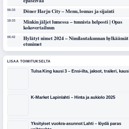
epäselvää
Döner Harju City – Menu, lounas ja sijainti
06:33
Minkin jäljet lumessa – tunnista helposti | Opas
18:33
kokovertailuun
Hylätyt nimet 2024 – Nimilautakunnan hylkäämät
06:42
etunimet
LISAA TOIMITUKSELTA
Tulsa King kausi 3 – Ensi-ilta, jaksot, traileri, kaus
K-Market Lapinlahti – Hinta ja aukiolo 2025
Yksityiset vuokra-asunnot Lahti – löydä paras