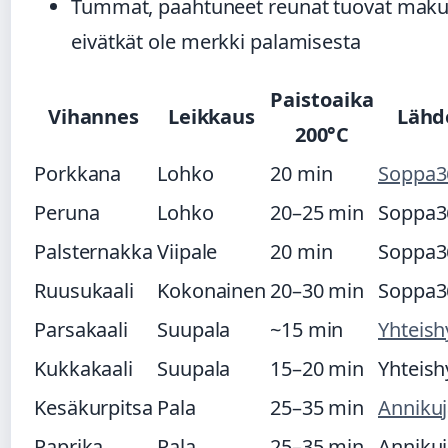
Tummat, paahtuneet reunat tuovat mak
eivätkät ole merkki palamisesta
Paistoaika
Vihannes
Leikkaus
Lähd
200°C
Porkkana
Lohko
20 min
Soppa3
Peruna
Lohko
20–25 min
Soppa3
Palsternakka
Viipale
20 min
Soppa3
Ruusukaali
Kokonainen
20–30 min
Soppa3
Parsakaali
Suupala
~15 min
Yhteish
Kukkakaali
Suupala
15–20 min
Yhteish
Kesäkurpitsa
Pala
25–35 min
Annikuj
Paprika
Pala
25–35 min
Annikuj