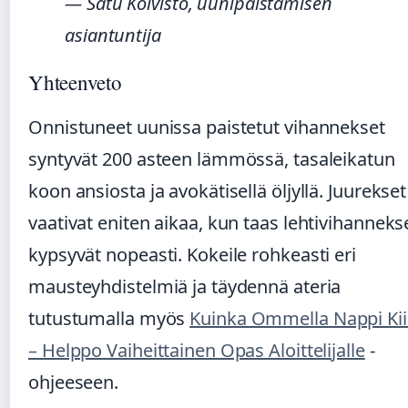
— Satu Koivisto, uunipaistamisen
asiantuntija
Yhteenveto
Onnistuneet uunissa paistetut vihannekset
syntyvät 200 asteen lämmössä, tasaleikatun
koon ansiosta ja avokätisellä öljyllä. Juurekset
vaativat eniten aikaa, kun taas lehtivihanneks
kypsyvät nopeasti. Kokeile rohkeasti eri
mausteyhdistelmiä ja täydennä ateria
tutustumalla myös
Kuinka Ommella Nappi Kii
– Helppo Vaiheittainen Opas Aloittelijalle
-
ohjeeseen.