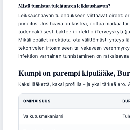
Mistä tunnistaa tulehtuneen leikkaushaavan?
Leikkaushaavan tulehdukseen viittaavat oireet: eri
punoitus. Jos haava on kostea, erittää märkää tai
todennäköisesti bakteeri-infektio (Terveyskylä (ju
Mikäli epäilet infektiota, ota välittömästi yhteys l
tekonivelen irtoamiseen tai vakavaan verenmyrkyty
Infektion varhainen tunnistaminen on ratkaisevaa
Kumpi on parempi kipulääke, Bur
Kaksi lääkettä, kaksi profiilia – ja yksi tärkeä ero.
OMINAISUUS
BU
Vaikutusmekanismi
Tul