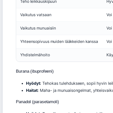
Teho leikkauskipuun
Hyv
Vaikutus vatsaan
Voi
Vaikutus munuaisiin
Voi
Yhteensopivuus muiden lääkkeiden kanssa
Voi
Yhdistelmähoito
Käy
Burana (ibuprofeeni)
Hyödyt:
Tehokas tulehdukseen, sopii hyvin lei
Haitat:
Maha- ja munuaisongelmat, yhteisvaik
Panadol (parasetamoli)