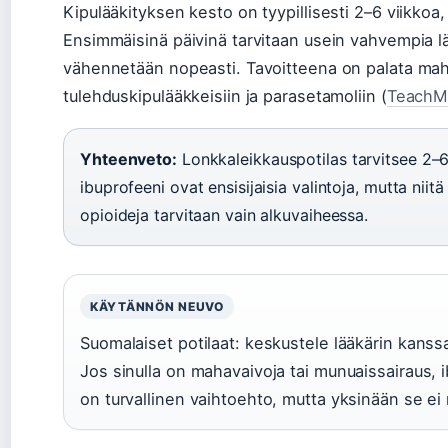
Kipulääkityksen kesto on tyypillisesti 2–6 viikkoa, 
Ensimmäisinä päivinä tarvitaan usein vahvempia lä
vähennetään nopeasti. Tavoitteena on palata mah
tulehduskipulääkkeisiin ja parasetamoliin (
TeachM
Yhteenveto:
Lonkkaleikkauspotilas tarvitsee 2–6
ibuprofeeni ovat ensisijaisia valintoja, mutta ni
opioideja tarvitaan vain alkuvaiheessa.
KÄYTÄNNÖN NEUVO
Suomalaiset potilaat: keskustele lääkärin kanss
Jos sinulla on mahavaivoja tai munuaissairaus, ib
on turvallinen vaihtoehto, mutta yksinään se ei 