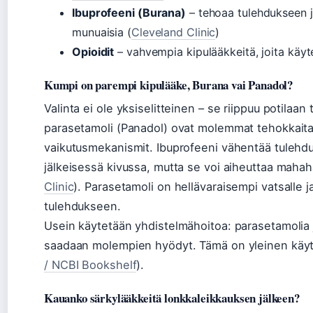
Ibuprofeeni (Burana)
– tehoaa tulehdukseen j
munuaisia (
Cleveland Clinic
)
Opioidit
– vahvempia kipulääkkeitä, joita käyt
Kumpi on parempi kipulääke, Burana vai Panadol?
Valinta ei ole yksiselitteinen – se riippuu potilaan
parasetamoli (Panadol) ovat molemmat tehokkaita, m
vaikutusmekanismit. Ibuprofeeni vähentää tulehdu
jälkeisessä kivussa, mutta se voi aiheuttaa mahah
Clinic
). Parasetamoli on hellävaraisempi vatsalle j
tulehdukseen.
Usein käytetään yhdistelmähoitoa: parasetamolia ja
saadaan molempien hyödyt. Tämä on yleinen käytä
/ NCBI Bookshelf
).
Kauanko särkylääkkeitä lonkkaleikkauksen jälkeen?