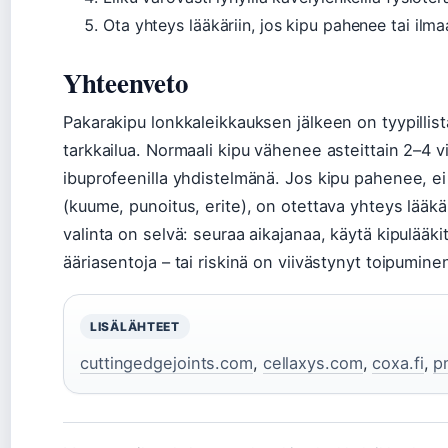
Ota yhteys lääkäriin, jos kipu pahenee tai ilm
Yhteenveto
Pakarakipu lonkkaleikkauksen jälkeen on tyypillist
tarkkailua. Normaali kipu vähenee asteittain 2–4 vi
ibuprofeenilla yhdistelmänä. Jos kipu pahenee, ei 
(kuume, punoitus, erite), on otettava yhteys lääkär
valinta on selvä: seuraa aikajanaa, käytä kipulääk
ääriasentoja – tai riskinä on viivästynyt toipumine
LISÄLÄHTEET
cuttingedgejoints.com
,
cellaxys.com
,
coxa.fi
,
p