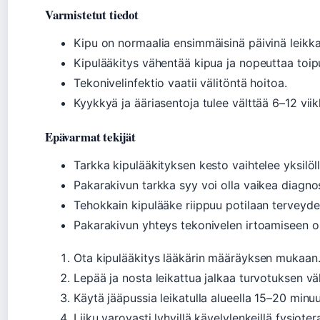
Varmistetut tiedot
Kipu on normaalia ensimmäisinä päivinä leikka
Kipulääkitys vähentää kipua ja nopeuttaa toip
Tekonivelinfektio vaatii välitöntä hoitoa.
Kyykkyä ja ääriasentoja tulee välttää 6–12 vii
Epävarmat tekijät
Tarkka kipulääkityksen kesto vaihtelee yksilölli
Pakarakivun tarkka syy voi olla vaikea diagno
Tehokkain kipulääke riippuu potilaan terveyden
Pakarakivun yhteys tekonivelen irtoamiseen on
Ota kipulääkitys lääkärin määräyksen mukaan
Lepää ja nosta leikattua jalkaa turvotuksen v
Käytä jääpussia leikatulla alueella 15–20 minuu
Liiku varovasti lyhyillä kävelylenkeillä fysiot