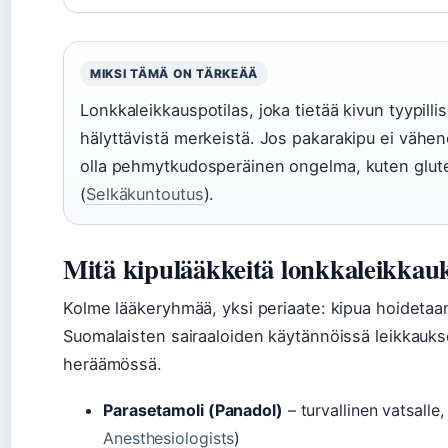
MIKSI TÄMÄ ON TÄRKEÄÄ
Lonkkaleikkauspotilas, joka tietää kivun tyypilli
hälyttävistä merkeistä. Jos pakarakipu ei vähe
olla pehmytkudosperäinen ongelma, kuten glute
(
Selkäkuntoutus
).
Mitä kipulääkkeitä lonkkaleikkau
Kolme lääkeryhmää, yksi periaate: kipua hoidetaan 
Suomalaisten sairaaloiden käytännöissä leikkaukse
heräämössä.
Parasetamoli (Panadol)
– turvallinen vatsalle, 
Anesthesiologists
)