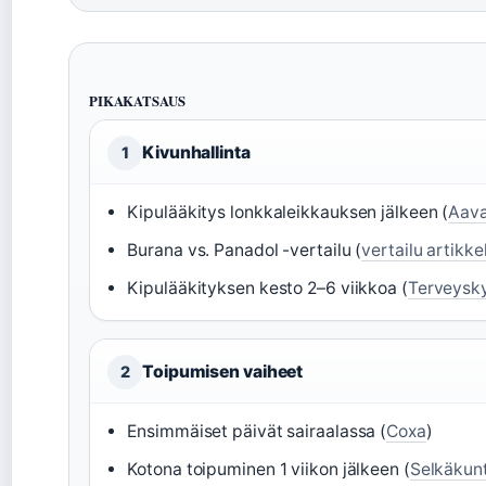
PIKAKATSAUS
Kivunhallinta
1
Kipulääkitys lonkkaleikkauksen jälkeen (
Aav
Burana vs. Panadol -vertailu (
vertailu artikke
Kipulääkityksen kesto 2–6 viikkoa (
Terveysk
Toipumisen vaiheet
2
Ensimmäiset päivät sairaalassa (
Coxa
)
Kotona toipuminen 1 viikon jälkeen (
Selkäkun