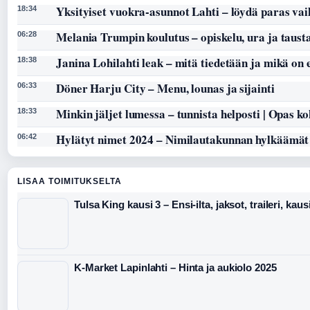
Yksityiset vuokra-asunnot Lahti – löydä paras vai
18:34
Melania Trumpin koulutus – opiskelu, ura ja taust
06:28
Janina Lohilahti leak – mitä tiedetään ja mikä on
18:38
Döner Harju City – Menu, lounas ja sijainti
06:33
Minkin jäljet lumessa – tunnista helposti | Opas k
18:33
Hylätyt nimet 2024 – Nimilautakunnan hylkäämät
06:42
LISAA TOIMITUKSELTA
Tulsa King kausi 3 – Ensi-ilta, jaksot, traileri, kaus
K-Market Lapinlahti – Hinta ja aukiolo 2025