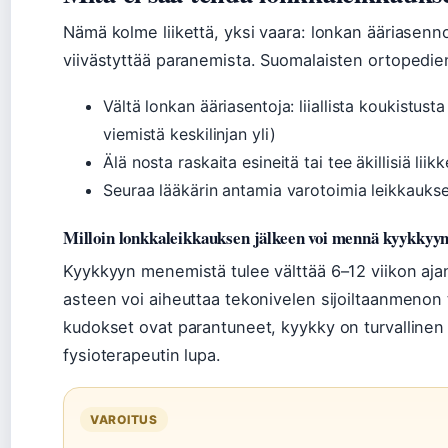
Nämä kolme liikettä, yksi vaara: lonkan ääriasennot
viivästyttää paranemista. Suomalaisten ortopedien
Vältä lonkan ääriasentoja: liiallista koukistusta
viemistä keskilinjan yli)
Älä nosta raskaita esineitä tai tee äkillisiä liikk
Seuraa lääkärin antamia varotoimia leikkauksen
Milloin lonkkaleikkauksen jälkeen voi mennä kyykkyy
Kyykkyyn menemistä tulee välttää 6–12 viikon ajan
asteen voi aiheuttaa tekonivelen sijoiltaanmenon ta
kudokset ovat parantuneet, kyykky on turvallinen – 
fysioterapeutin lupa.
VAROITUS