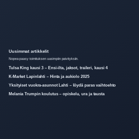
Uusimmat artikkelit
Nopea paasy toimituksen uusimpiin paivityksiin.
Tulsa King kausi 3 – Ensi-ilta, jaksot, traileri, kausi 4
K-Market Lapinlahti – Hinta ja aukiolo 2025
Yksityiset vuokra-asunnot Lahti – löydä paras vaihtoehto
Melania Trumpin koulutus – opiskelu, ura ja tausta