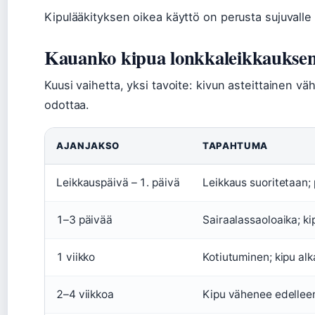
Kipulääkityksen oikea käyttö on perusta sujuvalle 
Kauanko kipua lonkkaleikkauksen
Kuusi vaihetta, yksi tavoite: kivun asteittainen v
odottaa.
AJANJAKSO
TAPAHTUMA
Leikkauspäivä – 1. päivä
Leikkaus suoritetaan; 
1–3 päivää
Sairaalassaoloaika; ki
1 viikko
Kotiutuminen; kipu al
2–4 viikkoa
Kipu vähenee edelleen;