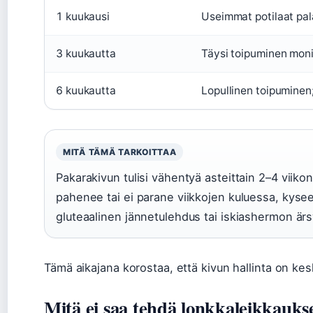
1 kuukausi
Useimmat potilaat pala
3 kuukautta
Täysi toipuminen moni
6 kuukautta
Lopullinen toipuminen; 
MITÄ TÄMÄ TARKOITTAA
Pakarakivun tulisi vähentyä asteittain 2–4 viiko
pahenee tai ei parane viikkojen kuluessa, kys
gluteaalinen jännetulehdus tai iskiashermon ärs
Tämä aikajana korostaa, että kivun hallinta on ke
Mitä ei saa tehdä lonkkaleikkauks