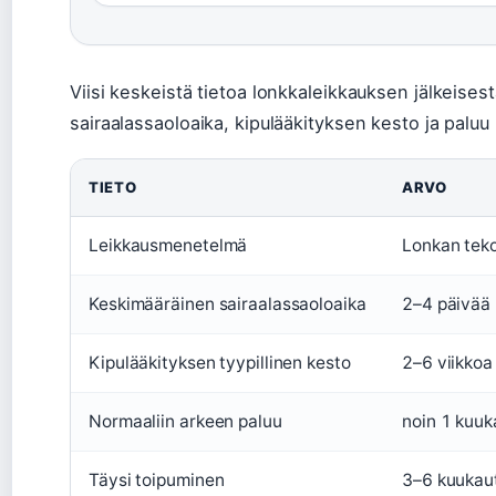
Viisi keskeistä tietoa lonkkaleikkauksen jälkeise
sairaalassaoloaika, kipulääkityksen kesto ja paluu
TIETO
ARVO
Leikkausmenetelmä
Lonkan teko
Keskimääräinen sairaalassaoloaika
2–4 päivää
Kipulääkityksen tyypillinen kesto
2–6 viikkoa
Normaaliin arkeen paluu
noin 1 kuuk
Täysi toipuminen
3–6 kuukau