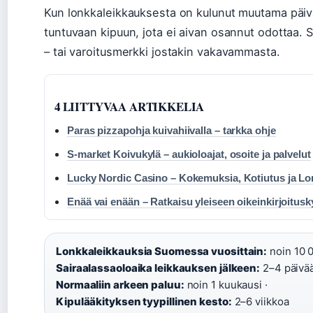
Kun lonkkaleikkauksesta on kulunut muutama päivä
tuntuvaan kipuun, jota ei aivan osannut odottaa. 
– tai varoitusmerkki jostakin vakavammasta.
4 LIITTYVAA ARTIKKELIA
Paras pizzapohja kuivahiivalla – tarkka ohje
S-market Koivukylä – aukioloajat, osoite ja palvelut
Lucky Nordic Casino – Kokemuksia, Kotiutus ja L
Enää vai enään – Ratkaisu yleiseen oikeinkirjoitu
Lonkkaleikkauksia Suomessa vuosittain:
noin 10 0
Sairaalassaoloaika leikkauksen jälkeen:
2–4 päivää
Normaaliin arkeen paluu:
noin 1 kuukausi ·
Kipulääkityksen tyypillinen kesto:
2–6 viikkoa