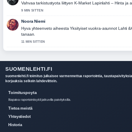
Vahvaa tarkistustyota liittyen K-Market Lapinlahti – Hinta ja 
9 MIN SITTEN
Noora Niemi
Hyva yhteenveto aiheesta Yksityiset vuokra-asunnot Lahti 
tanaan.
11 MIN SITTEN
SUOMENLEHTI.FI
suomenlehti.fi toimitus julkaisee varmennettua raportointia, taustapaivityksia
korjauksia selkein lahdeviittein.
Toimituspoyta
Iltapaiva raportointisykli jatkuvilla paivityksilla.
Tietoa meistä
Yhteystiedot
Historia