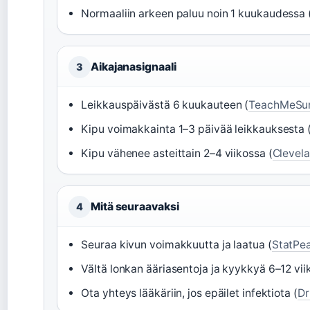
Normaaliin arkeen paluu noin 1 kuukaudessa 
Aikajanasignaali
3
Leikkauspäivästä 6 kuukauteen (
TeachMeSu
Kipu voimakkainta 1–3 päivää leikkauksesta 
Kipu vähenee asteittain 2–4 viikossa (
Clevela
Mitä seuraavaksi
4
Seuraa kivun voimakkuutta ja laatua (
StatPea
Vältä lonkan ääriasentoja ja kyykkyä 6–12 vii
Ota yhteys lääkäriin, jos epäilet infektiota (
Dr