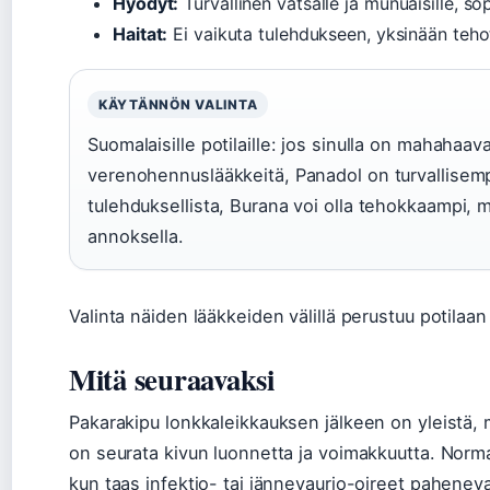
Hyödyt:
Turvallinen vatsalle ja munuaisille, sopi
Haitat:
Ei vaikuta tulehdukseen, yksinään teh
KÄYTÄNNÖN VALINTA
Suomalaisille potilaille: jos sinulla on mahahaav
verenohennuslääkkeitä, Panadol on turvallisempi
tulehduksellista, Burana voi olla tehokkaampi, 
annoksella.
Valinta näiden lääkkeiden välillä perustuu potilaan
Mitä seuraavaksi
Pakarakipu lonkkaleikkauksen jälkeen on yleistä, m
on seurata kivun luonnetta ja voimakkuutta. Norma
kun taas infektio- tai jännevaurio-oireet paheneva