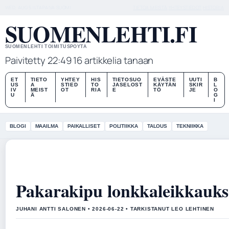
WED, AUG 5
ILTAPAIVA
SUOMI
TIETOA MEISTÄ
YHTEYSTIEDOT
HISTORIA
SUOMENLEHTI.FI
SUOMENLEHTI TOIMITUSPOYTA
Paivitetty 22:49
16 artikkelia tanaan
ET
TIETO
YHTEY
HIS
TIETOSUO
EVÄSTE
UUTI
B
US
A
STIED
TO
JASELOST
KÄYTÄN
SKIR
L
IV
MEIST
OT
RIA
E
TÖ
JE
O
U
Ä
G
I
BLOGI
MAAILMA
PAIKALLISET
POLITIIKKA
TALOUS
TEKNIIKKA
Pakarakipu lonkkaleikkauksen
JUHANI ANTTI SALONEN • 2026-06-22 • TARKISTANUT LEO LEHTINEN