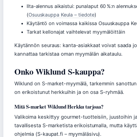
Ilta-alennus aikaistui: punalaput 60 %:n alennuks
(
Osuuskauppa Keula – tiedote
)
Käytäntö on voimassa kaikissa Osuuskauppa Ke
Tarkat kellonajat vaihtelevat myymälöittäin
Käytännön seuraus: kanta-asiakkaat voivat saada jop
kannattaa tarkistaa oman myymälän aikataulu.
Onko Wiklund S-kauppa?
Wiklund on S-market-myymälä, tarkemmin sanottu
on erikoistunut herkkuihin ja on osa S-ryhmää.
Mitä S-market Wiklund Herkku tarjoaa?
Valikoima keskittyy gourmet-tuotteisiin, juustoihin 
tavallisesta S-marketista erikoistumalla, mutta käyt
ohjelmia (S-kaupat.fi – myymäläsivu).