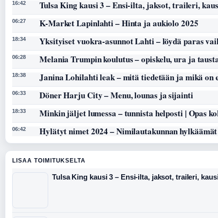
Tulsa King kausi 3 – Ensi-ilta, jaksot, traileri, kaus
16:42
K-Market Lapinlahti – Hinta ja aukiolo 2025
06:27
Yksityiset vuokra-asunnot Lahti – löydä paras vai
18:34
Melania Trumpin koulutus – opiskelu, ura ja taust
06:28
Janina Lohilahti leak – mitä tiedetään ja mikä on
18:38
Döner Harju City – Menu, lounas ja sijainti
06:33
Minkin jäljet lumessa – tunnista helposti | Opas k
18:33
Hylätyt nimet 2024 – Nimilautakunnan hylkäämät
06:42
LISAA TOIMITUKSELTA
Tulsa King kausi 3 – Ensi-ilta, jaksot, traileri, kaus