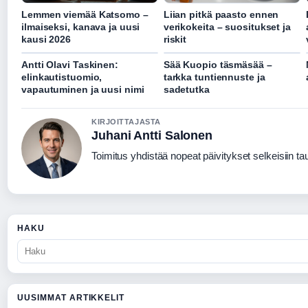
Lemmen viemää Katsomo –
Liian pitkä paasto ennen
ilmaiseksi, kanava ja uusi
verikokeita – suositukset ja
kausi 2026
riskit
Antti Olavi Taskinen:
Sää Kuopio täsmäsää –
elinkautistuomio,
tarkka tuntiennuste ja
vapautuminen ja uusi nimi
sadetutka
KIRJOITTAJASTA
Juhani Antti Salonen
Toimitus yhdistää nopeat päivitykset selkeisiin taus
HAKU
UUSIMMAT ARTIKKELIT