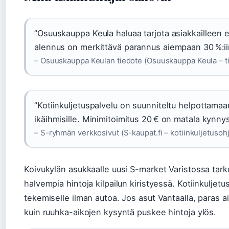
”Osuuskauppa Keula haluaa tarjota asiakkailleen e
alennus on merkittävä parannus aiempaan 30 %:iin
– Osuuskauppa Keulan tiedote (Osuuskauppa Keula – t
”Kotiinkuljetuspalvelu on suunniteltu helpottamaan
ikäihmisille. Minimitoimitus 20 € on matala kynnys
– S-ryhmän verkkosivut (S-kaupat.fi – kotiinkuljetusoh
Koivukylän asukkaalle uusi S-market Varistossa tarko
halvempia hintoja kilpailun kiristyessä. Kotiinkuljet
tekemiselle ilman autoa. Jos asut Vantaalla, paras 
kuin ruuhka-aikojen kysyntä puskee hintoja ylös.