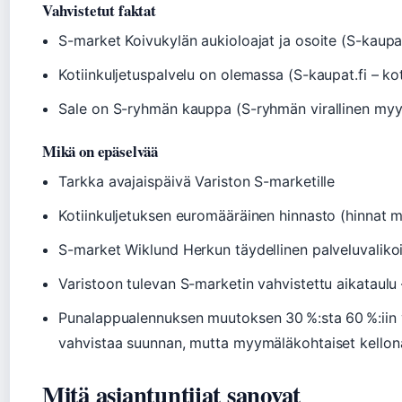
Vahvistetut faktat
S-market Koivukylän aukioloajat ja osoite (S-kaupa
Kotiinkuljetuspalvelu on olemassa (S-kaupat.fi – kot
Sale on S-ryhmän kauppa (S-ryhmän virallinen myy
Mikä on epäselvää
Tarkka avajaispäivä Variston S-marketille
Kotiinkuljetuksen euromääräinen hinnasto (hinnat ma
S-market Wiklund Herkun täydellinen palveluvalik
Varistoon tulevan S-marketin vahvistettu aikataulu
Punalappualennuksen muutoksen 30 %:sta 60 %:iin 
vahvistaa suunnan, mutta myymäläkohtaiset kellonaja
Mitä asiantuntijat sanovat