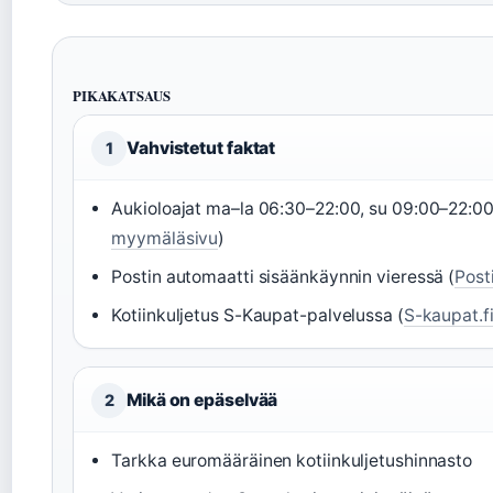
PIKAKATSAUS
Vahvistetut faktat
1
Aukioloajat ma–la 06:30–22:00, su 09:00–22:00
myymäläsivu
)
Postin automaatti sisäänkäynnin vieressä (
Post
Kotiinkuljetus S-Kaupat-palvelussa (
S-kaupat.fi
Mikä on epäselvää
2
Tarkka euromääräinen kotiinkuljetushinnasto