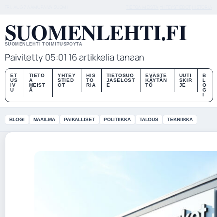
FRI, AUG 7
AAMUPAIVA
SUOMI
TIETOA MEISTÄ
YHTEYSTIEDOT
HISTORIA
SUOMENLEHTI.FI
SUOMENLEHTI TOIMITUSPOYTA
Paivitetty 05:01
16 artikkelia tanaan
ET
TIETO
YHTEY
HIS
TIETOSUO
EVÄSTE
UUTI
B
US
A
STIED
TO
JASELOST
KÄYTÄN
SKIR
L
IV
MEIST
OT
RIA
E
TÖ
JE
O
U
Ä
G
I
BLOGI
MAAILMA
PAIKALLISET
POLITIIKKA
TALOUS
TEKNIIKKA