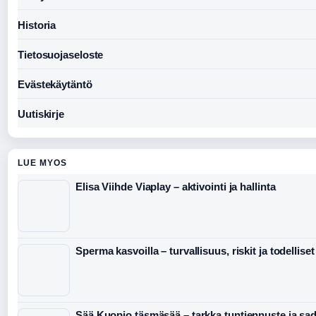
Historia
Tietosuojaseloste
Evästekäytäntö
Uutiskirje
LUE MYOS
Elisa Viihde Viaplay – aktivointi ja hallinta
Sperma kasvoilla – turvallisuus, riskit ja todellise
Sää Kuopio täsmäsää – tarkka tuntiennuste ja sa