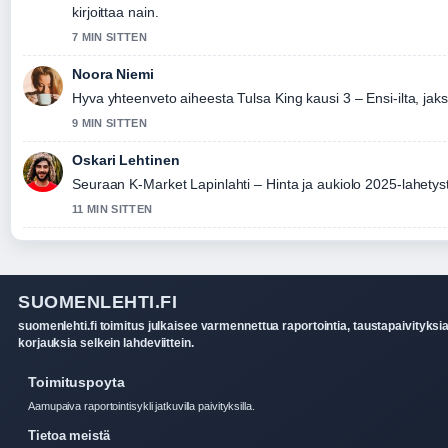
kirjoittaa nain.
7 MIN SITTEN
Noora Niemi
Hyva yhteenveto aiheesta Tulsa King kausi 3 – Ensi-ilta, ja
9 MIN SITTEN
Oskari Lehtinen
Seuraan K-Market Lapinlahti – Hinta ja aukiolo 2025-lahetyst
11 MIN SITTEN
SUOMENLEHTI.FI
suomenlehti.fi toimitus julkaisee varmennettua raportointia, taustapaivityksia
korjauksia selkein lahdeviittein.
Toimituspoyta
Aamupaiva raportointisykli jatkuvilla paivityksilla.
Tietoa meistä