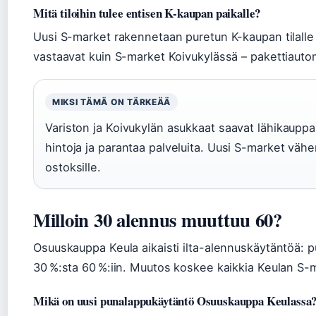
Mitä tiloihin tulee entisen K-kaupan paikalle?
Uusi S-market rakennetaan puretun K-kaupan tilalle s
vastaavat kuin S-market Koivukylässä – pakettiautoma
MIKSI TÄMÄ ON TÄRKEÄÄ
Variston ja Koivukylän asukkaat saavat lähikauppaki
hintoja ja parantaa palveluita. Uusi S-market vähe
ostoksille.
Milloin 30 alennus muuttuu 60?
Osuuskauppa Keula aikaisti ilta-alennuskäytäntöä: p
30 %:sta 60 %:iin. Muutos koskee kaikkia Keulan S-
Mikä on uusi punalappukäytäntö Osuuskauppa Keulassa