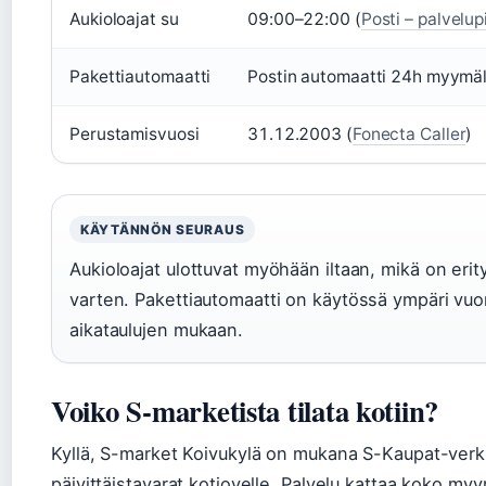
Aukioloajat su
09:00–22:00 (
Posti – palvelup
Pakettiautomaatti
Postin automaatti 24h myymälä
Perustamisvuosi
31.12.2003 (
Fonecta Caller
)
KÄYTÄNNÖN SEURAUS
Aukioloajat ulottuvat myöhään iltaan, mikä on erit
varten. Pakettiautomaatti on käytössä ympäri vu
aikataulujen mukaan.
Voiko S-marketista tilata kotiin?
Kyllä, S-market Koivukylä on mukana S-Kaupat-verkko
päivittäistavarat kotiovelle. Palvelu kattaa koko my