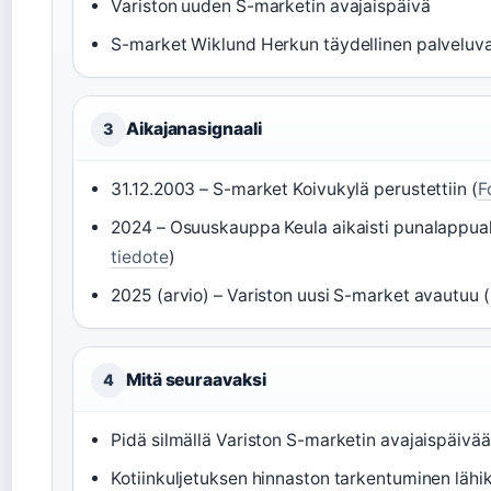
Variston uuden S-marketin avajaispäivä
S-market Wiklund Herkun täydellinen palveluv
Aikajanasignaali
3
31.12.2003 – S-market Koivukylä perustettiin (
F
2024 – Osuuskauppa Keula aikaisti punalappual
tiedote
)
2025 (arvio) – Variston uusi S-market avautuu (
Mitä seuraavaksi
4
Pidä silmällä Variston S-marketin avajaispäivää
Kotiinkuljetuksen hinnaston tarkentuminen läh