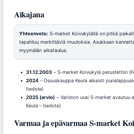
Aikajana
Yhteenveto:
S-market Koivukylällä on pitkä paikalli
tapahtuu merkittäviä muutoksia. Asukkaan kannatta
myymälän aikataulua.
31.12.2003
– S-market Koivukylä perustettiin (Fo
2024
– Osuuskauppa Keula aikaisti punalappual
tiedote)
2025 (arvio)
– Variston uusi S-market avautuu e
Keula – tiedote)
Varmaa ja epävarmaa S-market Koi