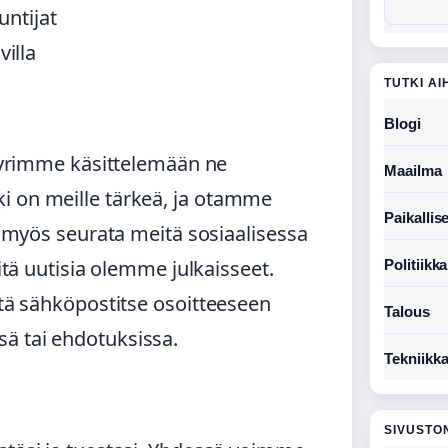
untijat
villa
TUTKI AI
Blogi
 pyrimme käsittelemään ne
Maailma
i on meille tärkeä, ja otamme
Paikallise
it myös seurata meitä sosiaalisessa
mitä uutisia olemme julkaisseet.
Politiikka
ttä sähköpostitse osoitteeseen
Talous
ä tai ehdotuksissa.
Tekniikk
SIVUSTO