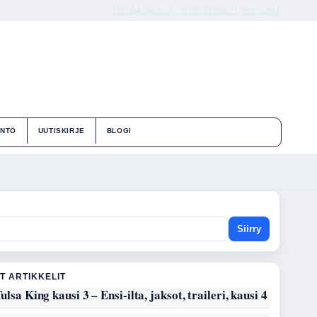
TIETOA MEISTÄ
YHTEYSTIEDOT
HISTORIA
ÄNTÖ
UUTISKIRJE
BLOGI
Siirry
T ARTIKKELIT
ulsa King kausi 3 – Ensi-ilta, jaksot, traileri, kausi 4