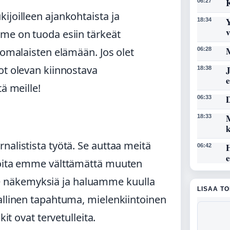
K
06:27
ijoilleen ajankohtaista ja
Y
18:34
mme on tuoda esiin tärkeät
M
uomalaisten elämään. Jos olet
06:28
ot olevan kiinnostava
J
18:38
ä meille!
D
06:33
M
18:33
nalistista työtä. Se auttaa meitä
06:42
joita emme välttämättä muuten
 näkemyksiä ja haluamme kuulla
LISAA T
allinen tapahtuma, mielenkiintoinen
it ovat tervetulleita.