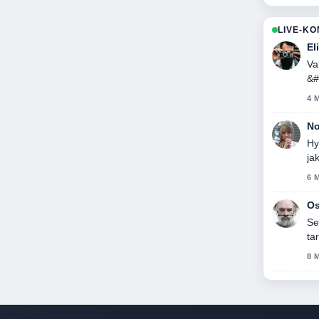
LIVE-K
El
Va
&#
kir
4 
No
Hy
ja
6 
Os
Se
ta
8 