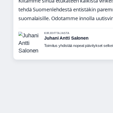
Kiitämme sinua etukäteen kaikista vinkei
tehdä Suomenlehdestä entistäkin paremm
suomalaisille. Odotamme innolla uutisvin
KIRJOITTAJASTA
Juhani Antti Salonen
Toimitus yhdistää nopeat päivitykset selkeisi