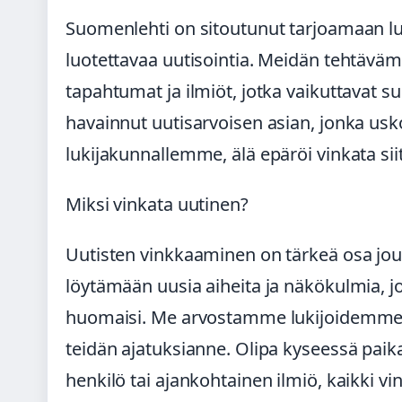
Suomenlehti on sitoutunut tarjoamaan luk
luotettavaa uutisointia. Meidän tehtävä
tapahtumat ja ilmiöt, jotka vaikuttavat s
havainnut uutisarvoisen asian, jonka usk
lukijakunnallemme, älä epäröi vinkata siit
Miksi vinkata uutinen?
Uutisten vinkkaaminen on tärkeä osa jour
löytämään uusia aiheita ja näkökulmia, 
huomaisi. Me arvostamme lukijoidemme
teidän ajatuksianne. Olipa kyseessä paik
henkilö tai ajankohtainen ilmiö, kaikki vink