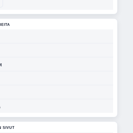
HEITA
t
a
N SIVUT