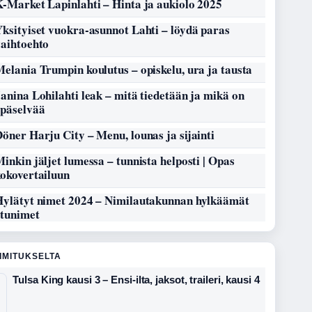
-Market Lapinlahti – Hinta ja aukiolo 2025
ksityiset vuokra-asunnot Lahti – löydä paras
vaihtoehto
elania Trumpin koulutus – opiskelu, ura ja tausta
anina Lohilahti leak – mitä tiedetään ja mikä on
epäselvää
öner Harju City – Menu, lounas ja sijainti
inkin jäljet lumessa – tunnista helposti | Opas
kokovertailuun
Hylätyt nimet 2024 – Nimilautakunnan hylkäämät
etunimet
OIMITUKSELTA
Tulsa King kausi 3 – Ensi-ilta, jaksot, traileri, kausi 4