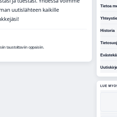
stäsi ja tuestasi. Yhdessä voimme
Tietoa me
an uutislähteen kaikille
kkejäsi!
Yhteysti
Historia
Tietosuo
in taustoittaviin oppaisiin.
Evästekä
Uutiskirj
LUE MYO