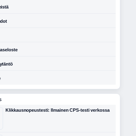
istä
edot
jaseloste
ytäntö
e
S
Klikkausnopeustesti: Ilmainen CPS-testi verkossa