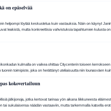
ikä on epäselvää
sein helpompi löytää keskustelua kuin vastauksia. Näin on käynyt Jani
uvat leakistä, mutta konkreettisia vahvistuksia tapahtumien kulusta on
ikonkadun kulmalla on vaikea ohittaa Citycenterin toiseen kerrokseen
un tuorein toimipiste, joka on herättänyt uteliaisuutta niin lounasväen ku
Opas kokovertailuun
isiä jälkijonoja, jotka kertovat tarinaa yön aikana liikkuneesta eläimes
n tai sukulaisensa näädän vastaaviin, mutta tarkemmalla katsella erot