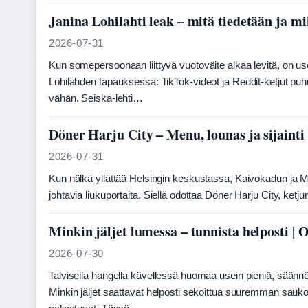
Janina Lohilahti leak – mitä tiedetään ja m
2026-07-31
Kun somepersoonaan liittyvä vuotoväite alkaa levitä, on u
Lohilahden tapauksessa: TikTok-videot ja Reddit-ketjut puh
vähän. Seiska-lehti…
Döner Harju City – Menu, lounas ja sijainti
2026-07-31
Kun nälkä yllättää Helsingin keskustassa, Kaivokadun ja M
johtavia liukuportaita. Siellä odottaa Döner Harju City, ketj
Minkin jäljet lumessa – tunnista helposti | 
2026-07-30
Talvisella hangella kävellessä huomaa usein pieniä, säännöll
Minkin jäljet saattavat helposti sekoittua suuremman sauko