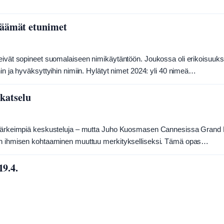
käämät etunimet
 eivät sopineet suomalaiseen nimikäytäntöön. Joukossa oli erikoisuuks
in ja hyväksyttyihin nimiin. Hylätyt nimet 2024: yli 40 nimeä…
 katselu
i tärkeimpiä keskusteluja – mutta Juho Kuosmasen Cannesissa Grand P
aan ihmisen kohtaaminen muuttuu merkitykselliseksi. Tämä opas…
19.4.