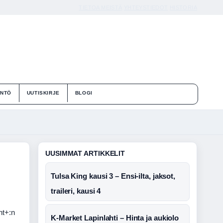
TIETOA MEISTÄ
YHTEYSTIEDOT
HISTORIA
ÄNTÖ
UUTISKIRJE
BLOGI
UUSIMMAT ARTIKKELIT
Tulsa King kausi 3 – Ensi-ilta, jaksot,
traileri, kausi 4
nt+:n
K-Market Lapinlahti – Hinta ja aukiolo