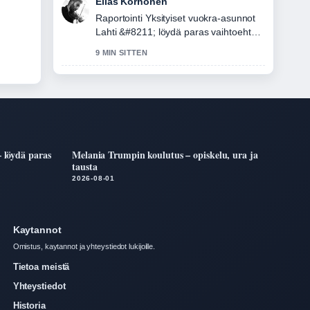
Elias Korhonen
Raportointi Yksityiset vuokra-asunnot
Lahti &#8211; löydä paras vaihtoehto-
aiheesta tuntuu luotettavalta ja
9 MIN SITTEN
helppolukuiselta.
– löydä paras
Melania Trumpin koulutus – opiskelu, ura ja
tausta
2026-08-01
Kaytannot
Omistus, kaytannot ja yhteystiedot lukijoille.
Tietoa meistä
Yhteystiedot
Historia