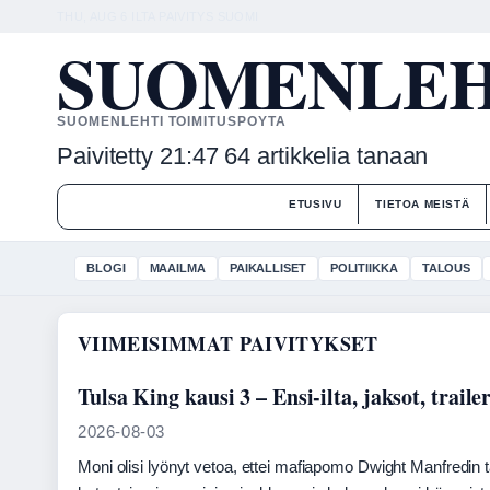
THU, AUG 6
ILTA PAIVITYS
SUOMI
SUOMENLEHT
SUOMENLEHTI TOIMITUSPOYTA
Paivitetty 21:47
64 artikkelia tanaan
ETUSIVU
TIETOA MEISTÄ
BLOGI
MAAILMA
PAIKALLISET
POLITIIKKA
TALOUS
VIIMEISIMMAT PAIVITYKSET
Tulsa King kausi 3 – Ensi-ilta, jaksot, trailer
2026-08-03
Moni olisi lyönyt vetoa, ettei mafiapomo Dwight Manfredin t