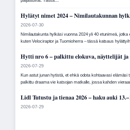
paljastuvat. Tässä…
Hylätyt nimet 2024 – Nimilautakunnan hyl
2026-07-30
Nimilautakunta hylkäsi vuonna 2024 yli 40 etunimeä, jotka
kuten Velociraptor ja Tuomioherra – tässä katsaus hylättyih
Hytti nro 6 – palkittu elokuva, näyttelijät ja
2026-07-29
Kun astut junan hytistä, et ehkä odota kohtaavasi elämäs
palkittu draama vie katsojan matkalle, jossa kahden vier
Lidl Tutustu ja tienaa 2026 – haku auki 13.–
2026-07-29