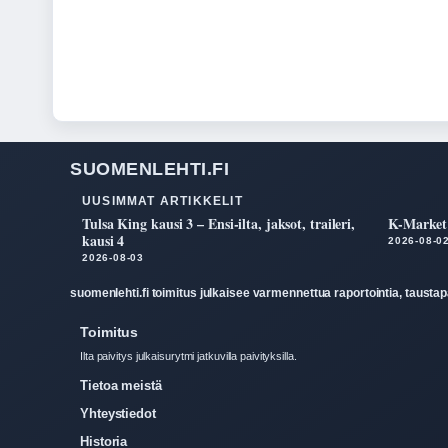
SUOMENLEHTI.FI
UUSIMMAT ARTIKKELIT
Tulsa King kausi 3 – Ensi-ilta, jaksot, traileri,
K-Market 
kausi 4
2026-08-0
2026-08-03
suomenlehti.fi toimitus julkaisee varmennettua raportointia, taustapa
Toimitus
Ilta paivitys julkaisurytmi jatkuvilla paivityksilla.
Tietoa meistä
Yhteystiedot
Historia