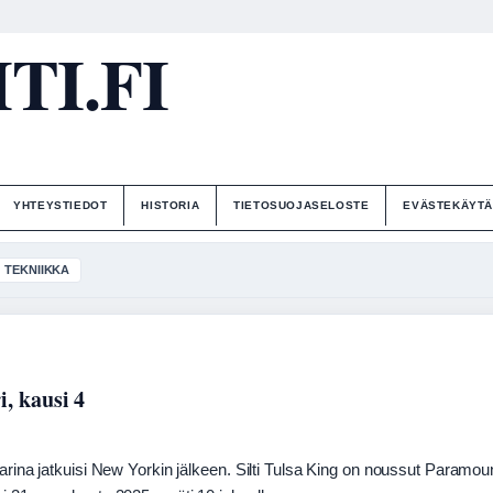
I.FI
YHTEYSTIEDOT
HISTORIA
TIETOSUOJASELOSTE
EVÄSTEKÄYT
TEKNIIKKA
i, kausi 4
arina jatkuisi New Yorkin jälkeen. Silti Tulsa King on noussut Paramou