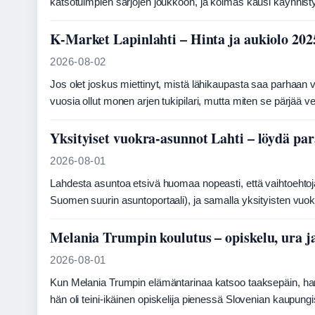
katsotuimpien sarjojen joukkoon, ja kolmas kausi käynnisty
K-Market Lapinlahti – Hinta ja aukiolo 202
2026-08-02
Jos olet joskus miettinyt, mistä lähikaupasta saa parhaan 
vuosia ollut monen arjen tukipilari, mutta miten se pärjää v
Yksityiset vuokra-asunnot Lahti – löydä par
2026-08-01
Lahdesta asuntoa etsivä huomaa nopeasti, että vaihtoehtoja
Suomen suurin asuntoportaali), ja samalla yksityisten vuokr
Melania Trumpin koulutus – opiskelu, ura ja
2026-08-01
Kun Melania Trumpin elämäntarinaa katsoo taaksepäin, harv
hän oli teini-ikäinen opiskelija pienessä Slovenian kaupun