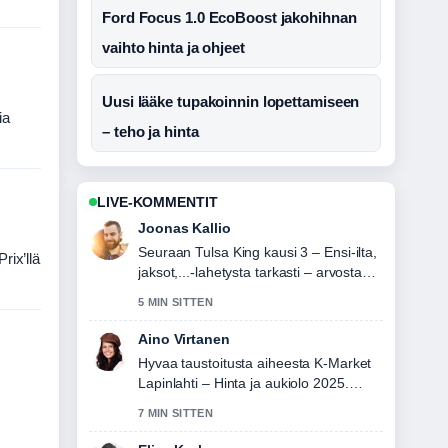
Ford Focus 1.0 EcoBoost jakohihnan
vaihto hinta ja ohjeet
Uusi lääke tupakoinnin lopettamiseen
ia
– teho ja hinta
LIVE-KOMMENTIT
Joonas Kallio
Seuraan Tulsa King kausi 3 – Ensi-ilta,
rix’llä
jaksot,...-lahetysta tarkasti – arvostan
tasapainoista savyja.
5 MIN SITTEN
Aino Virtanen
Hyvaa taustoitusta aiheesta K-Market
Lapinlahti – Hinta ja aukiolo 2025.
Pytkethan taman livesaikeen ajan
7 MIN SITTEN
tasalla.