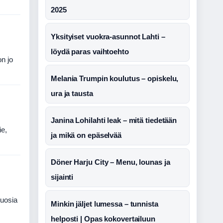
2025
Yksityiset vuokra-asunnot Lahti –
löydä paras vaihtoehto
on jo
Melania Trumpin koulutus – opiskelu,
ura ja tausta
Janina Lohilahti leak – mitä tiedetään
ie,
ja mikä on epäselvää
Döner Harju City – Menu, lounas ja
sijainti
vuosia
Minkin jäljet lumessa – tunnista
…
helposti | Opas kokovertailuun