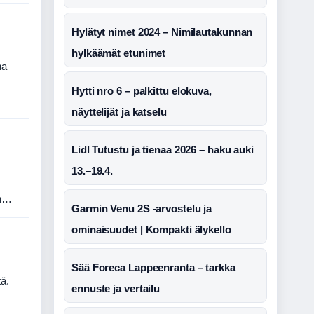
Hylätyt nimet 2024 – Nimilautakunnan
hylkäämät etunimet
na
Hytti nro 6 – palkittu elokuva,
näyttelijät ja katselu
Lidl Tutustu ja tienaa 2026 – haku auki
13.–19.4.
in…
Garmin Venu 2S -arvostelu ja
ominaisuudet | Kompakti älykello
Sää Foreca Lappeenranta – tarkka
tä.
ennuste ja vertailu