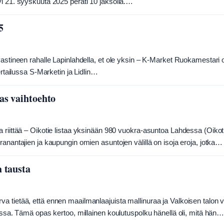
i 21. syyskuuta 2025 peräti 10 jaksolla.…
5
vastineen rahalle Lapinlahdella, et ole yksin – K-Market Ruokamestari 
ertailussa S-Marketin ja Lidlin…
as vaihtoehto
 riittää – Oikotie listaa yksinään 980 vuokra-asuntoa Lahdessa (Oikot
anantajien ja kaupungin omien asuntojen välillä on isoja eroja, jotka…
 tausta
a tietää, että ennen maailmanlaajuista mallinuraa ja Valkoisen talon 
gissa. Tämä opas kertoo, millainen koulutuspolku hänellä oli, mitä hän